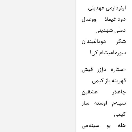
اونودارمی عهدینی
دوداغیملا ووصال
دملی شهدینی
شکر دوداغیندان
سورمامیشام کی!
«ستار» دؤزر قیش
قهرینه یاز کیمی
چاغلار عشقین
سینه‌م اوسته ساز
کیمی
هله بو سینه‌می