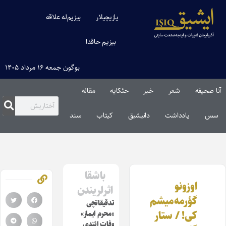
یازیچیلار
بیزیم‌له علاقه
بیزیم حاقدا
بوگون جمعه ۱۶ مرداد ۱۴۰۵
آنا صحیفه
شعر
خبر
حئکایه
مقاله‌
سس
یادداشت
دانیشیق
کیتاب
سند
باشقا
اوزونو
اثرلریندن
گؤرمه‌میشم
تدقیقاتچی
کی! / ستار
«محرم ایماز»
وفات ائتدی