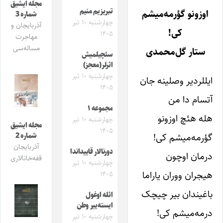
مجله ایشیق
تبریزیم منیم
اوزونو گؤرمه‌میشم
شماره 3
چهارشنبه ۱۰ تیر
آذربایجان و
کی!
۱۴۰۵
مهاجرت
مساله‌سی
ستار گل‌محمدی
سئچیلمیش
اثرلر(معجز)
چهارشنبه ۱۰ تیر
ایللردیر وصلینه جان
۱۴۰۵
آتسام دا من
مجموعه ۱
هله هئچ اوزونو
چهارشنبه ۱۰ تیر
مجله ایشیق
۱۴۰۵
گؤرمه‌میشم کی!
شماره 2
آذربایجان
دورنالار قاییداندا
درمان اوچون
قفه‌خانالاری
چهارشنبه ۱۰ تیر
هیجران ووران یاراما
۱۴۰۵
باغیندان بیر چیچک
ائله اوغول
ایسته‌ییر وطن
درمه‌میشم کی!
چهارشنبه ۱۰ تیر