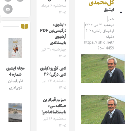
گل‌محمدی
سه‌شنبه ۶ مرداد
ایشیق
۱۴۰۵
شعر
«ایشیق»
دوشنبه ۲۱ دی ۱۳۹۴
درگیسی‌نین PDF
اوخوماق زامانی: < 1
دقیقه
آرشیوی
https://ishiq.net/
یاییملاندی
?p=14459
چهارشنبه ۳۱ تیر
۱۴۰۵
ادبی کؤرپو (آیلیق
مجله ایشیق
ادبی درگی) ۴۶
شماره 4
سه‌شنبه ۲۳ تیر
آذربایجان
۱۴۰۵
توی‌لاری
«بیزیم قیزلارین
حیکایه‌سی»
یایینلانماقدادیر!
سه‌شنبه ۱۶ تیر
۱۴۰۵