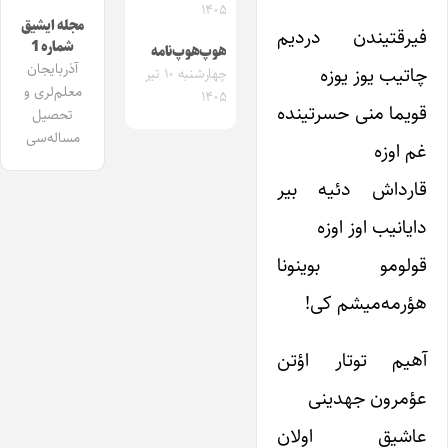
۱۴۰۵
مجله ایشیق
فیرقتیندن دردیم
شماره 1
هوپ‌هوپ‌نامه
آذربایجان
چاتیب یوز یوزه
چهارشنبه ۱۰ تیر
معلم‌لری و
۱۴۰۵
قویما منی حسرتینده
تحصیل
مساله‌سی
غم اوزه
قارداش دئیه بیر
دایانیب اوز اوزه
قولومو بوینونا
هؤرمه‌میشم کی!
آهیم توتار اؤتن
عؤمرون جهدینی
عاشیق اولان