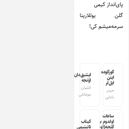
پای‌انداز کیمی
گلن یوللارینا
سرمه‌میشم کی!
گوزگوده
ایشیق‌دان
ایتن
اؤنجه
ایل‌لر
ائلمان
حیدر
موغانلی
بابایی
ساعات
اولدوم بیر
کیتاب
گئجه(اوشاق
تانیتیمی