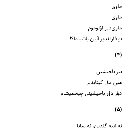
ماوی
ماوی
ماوی‌دیر اؤلوموم
بو قارا ندیر آیین باشیندا؟!
(۴)
بیر باخیشین
مین دؤر کیتابدیر
دؤر دؤر باخیشینی چیخمیشام
(۵)
نه ایپه گلدین، نه ساپا