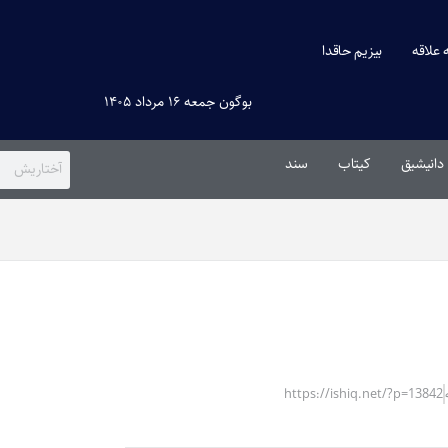
ه علاقه
بیزیم حاقدا
بوگون جمعه ۱۶ مرداد ۱۴۰۵
دانیشیق
کیتاب
سند
https://ishiq.net/?p=13842