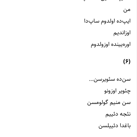
من
ایپ‌ده اولدوم ساپ‌دا
اوزاندیم
اوره‌یینده اوزولدوم
(۶)
سن‌ده سئویرسن…
چئویر اوزونو
سن منیم گولومسن
نئجه دئییم
باغدا دئییلسن