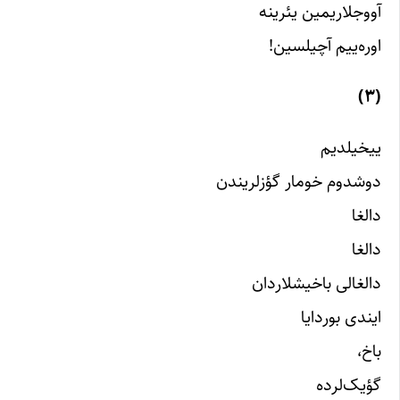
آووجلاریمین یئرینه
اوره‌ییم آچیلسین!
(۳)
ییخیلدیم
دوشدوم خومار گؤزلریندن
دالغا
دالغا
دالغالی باخیشلاردان
ایندی بوردایا
باخ،
گؤیک‌لرده