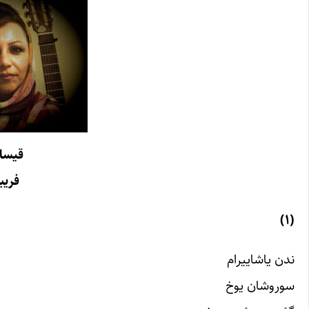
قیسا ش
فریب
(۱)
ندن یاشاییرام
سوروشان یوخ