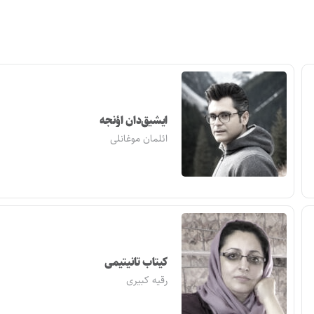
ایشیق‌دان اؤنجه
ائلمان موغانلی
کیتاب تانیتیمی
رقیه کبیری