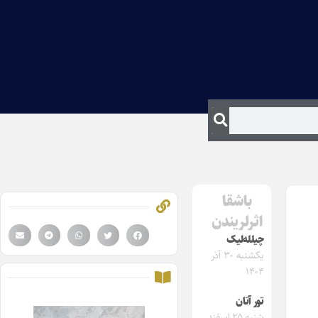
باشقا
اثرلریندن
چیلله‌لیک‌
یکشنبه ۳۰ آذر
۱۴۰۴
تور آتان
شنبه ۲۵ اسفند