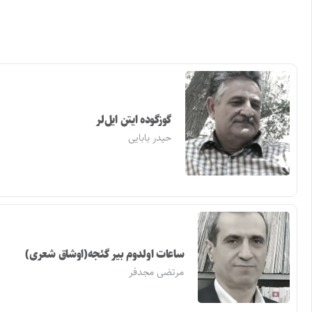
گوزگوده ایتن ایل‌لر
حیدر بابایی
ساعات اولدوم بیر گئجه(اوشاق شعری)
مرتضی مجدفر