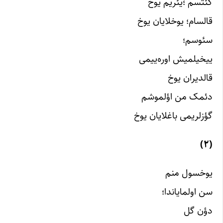
گئتسم ؛یئریم یوخ
قالسام؛ یوخلایان یوخ
سئوسم؛
ییخیلمیش اوره‌ییمی
قالدیران یوخ
دئمک من اؤلموشم
گؤزلریمی باغلایان یوخ
(۲)
یوخسول منم
سن اولمایاندا؛
دؤن گل