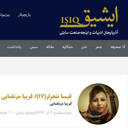
یازیچیلار
بیزیم‌ل
آنا صحیفه
شعر
خبر
حئکایه
مقاله‌
سس
یادداشت
قیسا شعرلر(۱۷)/ فریبا مرتضایی
فریبا مرتضایی
شعر
سه‌شنبه ۳ آذر ۱۳۹۴
اوخوماق زامانی: < 1 دقیقه