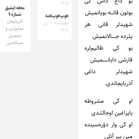
بو داغ داش کی
۱۴۰۵
مجله ایشیق
بوتون قانـــه بویانمیش
شماره 1
هوپ‌هوپ‌نامه
آذربایجان
شهیدلر قانی هر
چهارشنبه ۱۰ تیر
معلم‌لری و
۱۴۰۵
یئرده جــــــالانمیش
تحصیل
مساله‌سی
بو کی ظالیم‌لره
قارشی دایانـــــــمیش
شهیدلر داغی
آذربایجاندی.
او کی مشروطه
بایراغین اوجالتــدی
او کی وار دؤره‌سینده
مین بیر آتلی