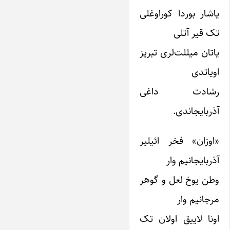
یاشار بوردا کوراوغلی
تک قیر آتلی
یاتان میللت‌لری تبریز
اویاتدی
رشادت داغی
آذربایجاندی.
«اوزان» فخر ائیلیر
آذربایجانیم وار
وطن یوخ لعل و گوهر
مرجانیم وار
اونا لاییق اولان تک