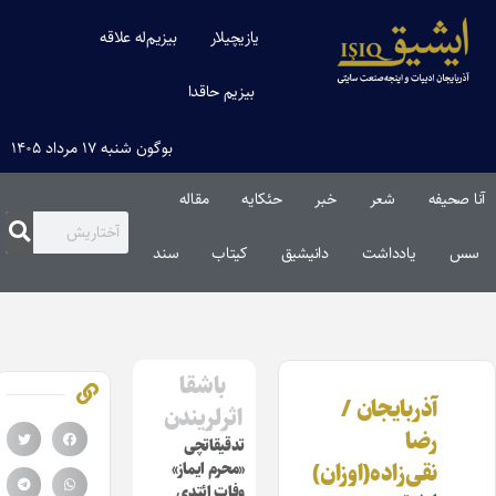
یازیچیلار
بیزیم‌له علاقه
بیزیم حاقدا
بوگون شنبه ۱۷ مرداد ۱۴۰۵
آنا صحیفه
شعر
خبر
حئکایه
مقاله‌
سس
یادداشت
دانیشیق
کیتاب
سند
باشقا
آذربایجان /
اثرلریندن
رضا
تدقیقاتچی
نقی‌زاده(اوزان)
«محرم ایماز»
وفات ائتدی