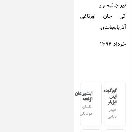
بیر جانیم وار
کی جان اورتاغی
آذربایجاندی.
خرداد ۱۳۹۴
گوزگوده
ایشیق‌دان
ایتن
اؤنجه
ایل‌لر
ائلمان
حیدر
موغانلی
بابایی