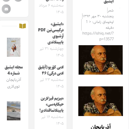
ایشیق
سه‌شنبه ۶ مرداد
شعر
۱۴۰۵
پنجشنبه ۳۰ مهر ۱۳۹۴
اوخوماق زامانی: < 1
«ایشیق»
دقیقه
درگیسی‌نین PDF
https://ishiq.net/?
آرشیوی
p=13577
یاییملاندی
چهارشنبه ۳۱ تیر
۱۴۰۵
ادبی کؤرپو (آیلیق
مجله ایشیق
ادبی درگی) ۴۶
شماره 4
سه‌شنبه ۲۳ تیر
آذربایجان
۱۴۰۵
توی‌لاری
«بیزیم قیزلارین
حیکایه‌سی»
یایینلانماقدادیر!
سه‌شنبه ۱۶ تیر
۱۴۰۵
آذربایجان