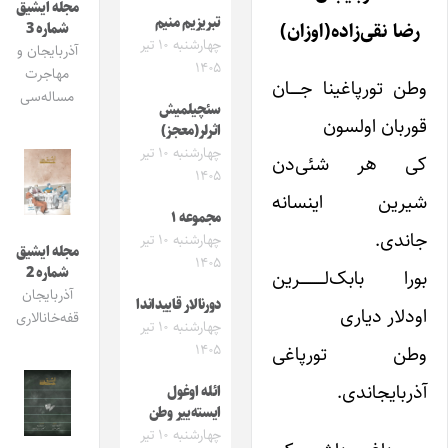
مجله ایشیق
تبریزیم منیم
رضا نقی‌زاده(اوزان)
شماره 3
چهارشنبه ۱۰ تیر
آذربایجان و
۱۴۰۵
مهاجرت
وطن تورپاغینا جـــــان
مساله‌سی
سئچیلمیش
قوربان اولسون
اثرلر(معجز)
چهارشنبه ۱۰ تیر
کی هر شئی‌دن
۱۴۰۵
شیرین اینسانه
مجموعه ۱
جاندی.
چهارشنبه ۱۰ تیر
مجله ایشیق
۱۴۰۵
شماره 2
بورا بابک‌لــــــــــــرین
آذربایجان
دورنالار قاییداندا
اودلار دیاری
قفه‌خانالاری
چهارشنبه ۱۰ تیر
۱۴۰۵
وطن تورپاغی
آذربایجاندی.
ائله اوغول
ایسته‌ییر وطن
چهارشنبه ۱۰ تیر