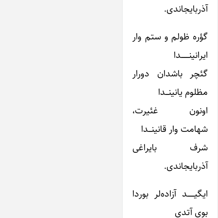
آذربایجاندی.
گؤره ظولم و ستم وار
ایرانینــــــــدا
گئچر باشدان دورار
مظلوم یانینـــدا
اونون غئیرت،
شهامت وار قانینـــدا
شرف بایراغی
آذربایجاندی.
ایگیـــــــد آزاده‌لر بوردا
بوی آتدی