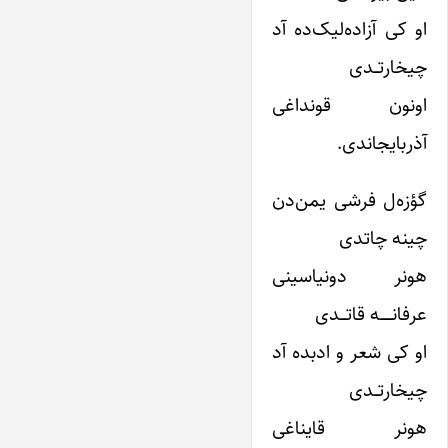
او کی آزاده‌لیک‌ده آد
چیخارتــدی
اونون قونداغی
آذربایجاندی.
گؤزه‌ل فرشی یمن‌دن
چینه چاتدی
هونر دونیاسینی
عرفانــــــه قاتـــدی
او کی شعر و ادبده آد
چیخارتــدی
هونر قایناغی