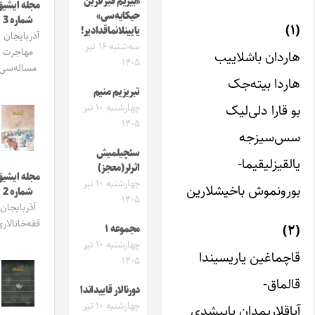
«بیزیم قیزلارین
مجله ایشیق
حیکایه‌سی»
شماره 3
یایینلانماقدادیر!
آذربایجان و
سه‌شنبه ۱۶ تیر
مهاجرت
اردان باشلاییب
۱۴۰۵
مساله‌سی
اردا بیته‌جک
تبریزیم منیم
و قارا دلی‌لیک
چهارشنبه ۱۰ تیر
۱۴۰۵
س‌سیزجه
سئچیلمیش
القیزلیقیما-
اثرلر(معجز)
مجله ایشیق
چهارشنبه ۱۰ تیر
ورونموش باخیشلارین
شماره 2
۱۴۰۵
آذربایجان
قفه‌خانالاری
مجموعه ۱
چهارشنبه ۱۰ تیر
اچماغین یاریسیندا
۱۴۰۵
الماق-
دورنالار قاییداندا
چهارشنبه ۱۰ تیر
یاقلاریمدان یاپیشدی