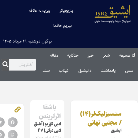
یازیچیلار
بیزیم‌له علاقه
بیزیم حاقدا
بوگون دوشنبه ۱۹ مرداد ۱۴۰۵
 صحیفه
شعر
خبر
حئکایه
مقاله‌
س
یادداشت
دانیشیق
کیتاب
سند
باشقا
سنسیزلیک‌لر(۱۴)
اثرلریندن
/ مجتبی نهانی
ادبی کؤرپو (آیلیق
ایشیق
ادبی درگی) ۴۷
یکشنبه ۱۸ مرداد