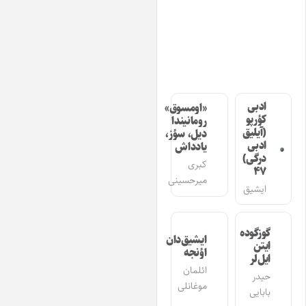
ادبی
«اومسوق»
کؤرپو
رومانیندا
(آیلیق
دیل، سؤز،
ادبی
یادداش
درگی)
کبری
۴۷
میرحسینی
ایشیق
گوزگوده
ایشیق‌دان
ایتن
اؤنجه
ایل‌لر
ائلمان
حیدر
موغانلی
بابایی