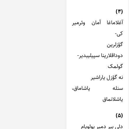
غلاماغا آمان وئرمیر
ی-
ؤزلرین
وداقلارینا سپیلیبدیر-
ولمک
ه گؤزل یاراشیر
نله یاشاماق،
اشلانماق
لی بیر دمیر یولویام