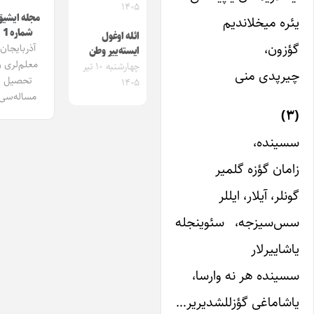
۱۴۰۵
مجله ایشیق
ئره میخلاندیم
شماره 1
ائله اوغول
ؤزون،
آذربایجان
ایسته‌ییر وطن
معلم‌لری و
چهارشنبه ۱۰ تیر
یرپدی منی
تحصیل
۱۴۰۵
مساله‌سی
سینده،
امان گؤزه گلمیر
ونلر، آیلار، ایللر
س‌سیزجه، سئوینجله
اشاییرلار
سینده هر نه وارسا،
اشاماغی گؤزللشدیریر…