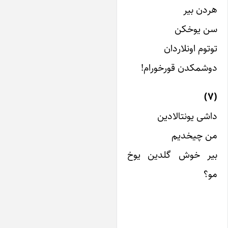
ردن بیر
ن یوخکن
وتوم اونلاردان
وشمکدن قورخورام!
اشی یونتالادین
ن چیخدیم
یر خوش گلدین یوخ
و؟