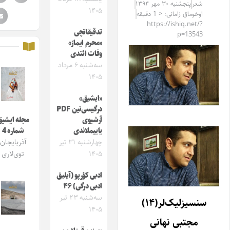
شعر
پنجشنبه ۳۰ مهر ۱۳۹۴
۱۴۰۵
اوخوماق زامانی: < 1 دقیقه
https://ishiq.net/?
تدقیقاتچی
p=13543
«محرم ایماز»
وفات ائتدی
سه‌شنبه ۶ مرداد
۱۴۰۵
«ایشیق»
درگیسی‌نین PDF
آرشیوی
مجله ایشیق
یاییملاندی
شماره 4
چهارشنبه ۳۱ تیر
آذربایجان
۱۴۰۵
توی‌لاری
ادبی کؤرپو (آیلیق
ادبی درگی) ۴۶
سه‌شنبه ۲۳ تیر
سنسیزلیک‌لر(۱۴)
۱۴۰۵
مجتبی نهانی