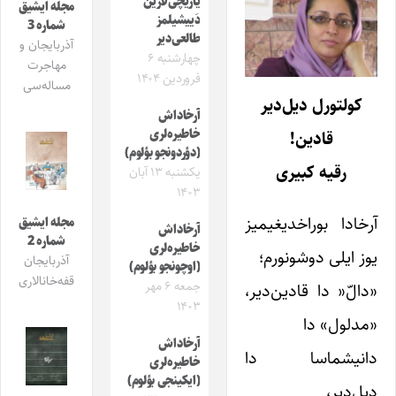
یازیچی‌لارین
مجله ایشیق
دَییشیلمز
شماره 3
طالعی‌دیر
آذربایجان و
چهارشنبه ۶
مهاجرت
فروردین ۱۴۰۴
مساله‌سی
کولتورل دیل‌دیر
آرخاداش
خاطیره‌لری
قادین!
(دؤردونجو بؤلوم)
رقیه کبیری
یکشنبه ۱۳ آبان
۱۴۰۳
آرخادا بوراخدیغیمیز
مجله ایشیق
آرخاداش
شماره 2
خاطیره‌لری
یوز ایلی دوشونورم؛
آذربایجان
(اوچونجو بؤلوم)
قفه‌خانالاری
جمعه ۶ مهر
«دالّ‌« دا قادین‌دیر،
۱۴۰۳
«مدلول» دا
آرخاداش
دانیشماسا دا
خاطیره‌لری
(ایکینجی بؤلوم)
دیل‌دیر،