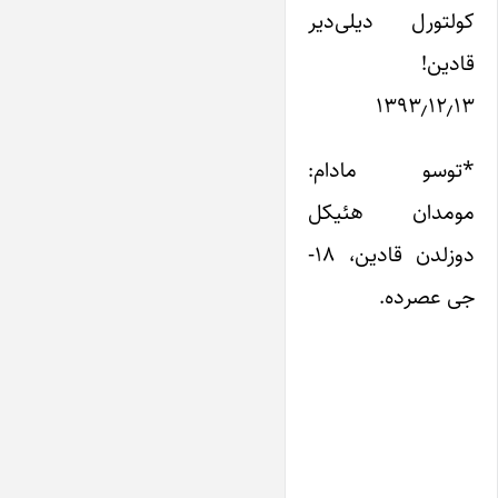
کولتورل دیلی‌دیر
قادین!
۱۳۹۳٫۱۲٫۱۳
*توسو مادام:
مومدان هئیکل
دوزلدن قادین، ۱۸-
جی عصرده.