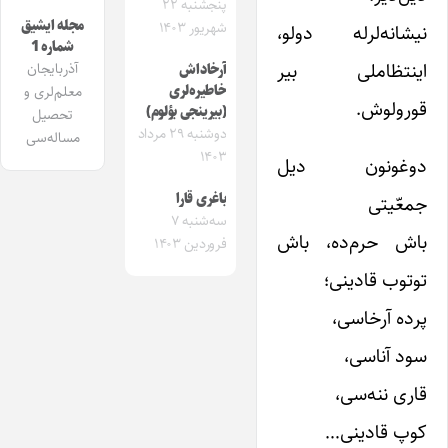
پنجشنبه ۲۲
مجله ایشیق
شهریور ۱۴۰۳
نیشانه‌لرله دولو،
شماره 1
اینتظاملی بیر
آذربایجان
آرخاداش
خاطیره‌لری
معلم‌لری و
قورولوش.
(بیرینجی بؤلوم)
تحصیل
دوشنبه ۲۹ مرداد
مساله‌سی
۱۴۰۳
دوغونون دیل
باغری قارا
جمعّیتی
سه‌شنبه ۷
باش حرم‌ده، باش
فروردین ۱۴۰۳
توتوب قادینی؛
پرده آرخاسی،
سود آناسی،
قاری ننه‌سی،
کوپ قادینی…