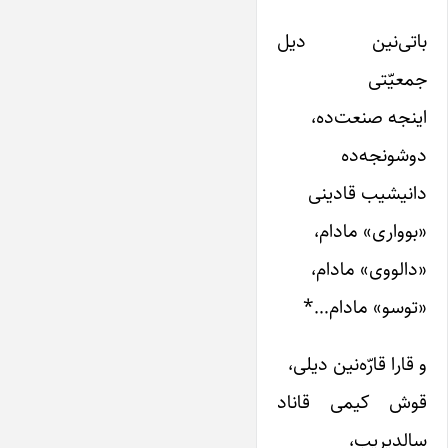
باتی‌نین دیل
جمعیّتی
اینجه صنعت‌ده،
دوشونجه‌ده
دانیشیب قادینی
«بوواری» مادام،
«دالووی» مادام،
«توسو» مادام…*
و قارا قارّه‌نین دیلی،
قوش کیمی قاناد
سالدیریب،