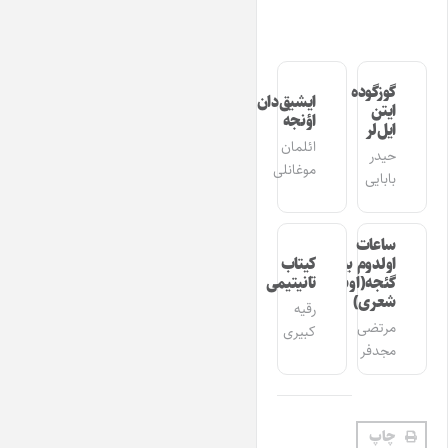
گوزگوده
ایشیق‌دان
ایتن
اؤنجه
ایل‌لر
ائلمان
حیدر
موغانلی
بابایی
ساعات
اولدوم بیر
کیتاب
گئجه(اوشاق
تانیتیمی
شعری)
رقیه
مرتضی
کبیری
مجدفر
چاپ