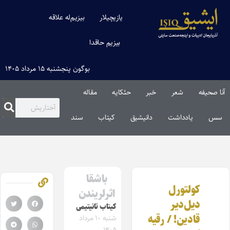
یازیچیلار
بیزیم‌له علاقه
بیزیم حاقدا
بوگون پنجشنبه ۱۵ مرداد ۱۴۰۵
آنا صحیفه
شعر
خبر
حئکایه
مقاله‌
سس
یادداشت
دانیشیق
کیتاب
سند
باشقا
کولتورل
اثرلریندن
دیل‌دیر
کیتاب تانیتیمی
قادین! / رقیه
شنبه ۱۰ مرداد