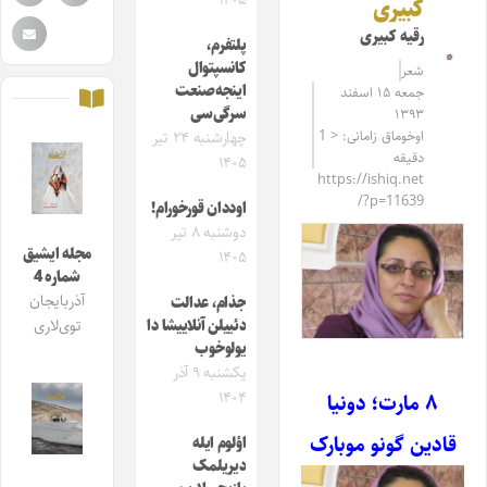
۱۴۰۵
کبیری
رقیه کبیری
پلتفرم،
کانسپتوال
شعر
اینجه‌صنعت
جمعه ۱۵ اسفند
سرگی‌سی
۱۳۹۳
اوخوماق زامانی: < 1
چهارشنبه ۲۴ تیر
دقیقه
۱۴۰۵
https://ishiq.net
/?p=11639
اوددان قورخورام!
دوشنبه ۸ تیر
مجله ایشیق
۱۴۰۵
شماره 4
آذربایجان
جذام، عدالت
دئییلن آنلاییشا دا
توی‌لاری
یولوخوب
یکشنبه ۹ آذر
۱۴۰۴
۸ مارت؛ دونیا
قادین گونو موبارک
اؤلوم ایله
دیریلمک