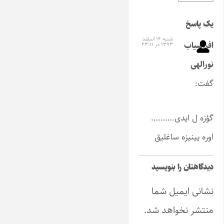
یک پاسخ
شنبه ۱۶ اسفند
افراسیاب
۱۳۹۳ در ۲۳:۱۱
نورالهی
گفت:
گؤزه ل ایدی……….
اوره یینیزه ساغلیق
دیدگاهتان را بنویسید
نشانی ایمیل شما
منتشر نخواهد شد.