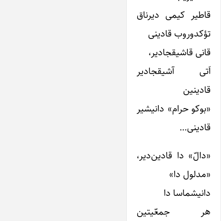
قاطیر کیمی دیرناق
تؤکدوروب قادینی
قانی قاشیقجا‌دیر،
اَتی آشیقجادیر
قادینین
«بوکو حرام» دانیشیر
قادینی…
«دالّ» دا قادین‌دیر،
«مدلول دا»
دانیشماسا دا
هر جمعّیتین