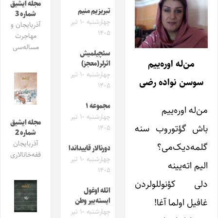
مجله ایشیق
تبریزیم منیم
شماره 3
چهارشنبه ۱۰ تیر
آذربایجان و
۱۴۰۵
مهاجرت
مساله‌سی
سئچیلمیش
من‌له اوره‌ییم
اثرلر(معجز)
چهارشنبه ۱۰ تیر
سوسن نواده رضی
۱۴۰۵
مجموعه ۱
من‌له اوره‌ییم
چهارشنبه ۱۰ تیر
مجله ایشیق
باش گؤتوروب سنه
۱۴۰۵
شماره 2
آذربایجان
گلمه‌دیک‌می؟
دورنالار قاییداندا
قفه‌خانالاری
چهارشنبه ۱۰ تیر
الیم اته‌یینه
۱۴۰۵
دلی کؤنوللولردن
ائله اوغول
غافیل اولما آغا!
ایسته‌ییر وطن
چهارشنبه ۱۰ تیر