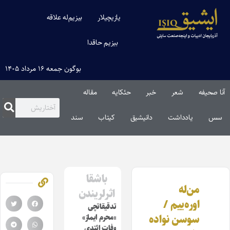
یازیچیلار
بیزیم‌له علاقه
بیزیم حاقدا
بوگون جمعه ۱۶ مرداد ۱۴۰۵
آنا صحیفه
شعر
خبر
حئکایه
مقاله‌
سس
یادداشت
دانیشیق
کیتاب
سند
باشقا
من‌له
اثرلریندن
اوره‌ییم /
تدقیقاتچی
سوسن نواده
«محرم ایماز»
وفات ائتدی