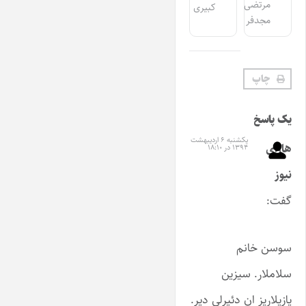
مرتضی
کبیری
مجدفر
چاپ
یک پاسخ
یکشنبه ۶ اردیبهشت
هارای
۱۳۹۴ در ۱۸:۱۰
نیوز
گفت:
سوسن خانم
سلاملار. سیزین
یازیلاریز ان دئیرلی دیر.