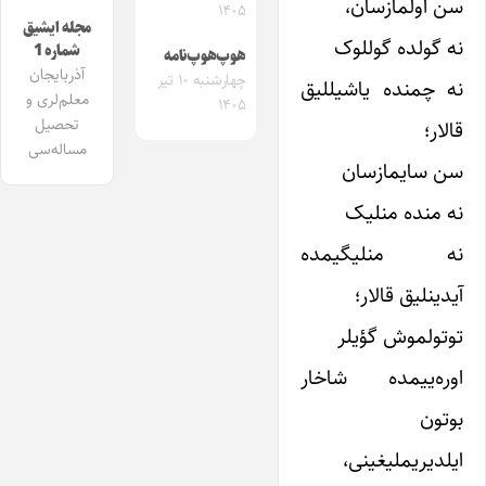
سن اولمازسان،
۱۴۰۵
مجله ایشیق
نه گولده گوللوک
شماره 1
هوپ‌هوپ‌نامه
آذربایجان
چهارشنبه ۱۰ تیر
نه چمنده یاشیللیق
معلم‌لری و
۱۴۰۵
تحصیل
قالار؛
مساله‌سی
سن سایمازسان
نه منده منلیک
نه منلیگیمده
آیدینلیق قالار؛
توتولموش گؤیلر
اوره‌ییمده شاخار
بوتون
ایلدیریملیغینی،