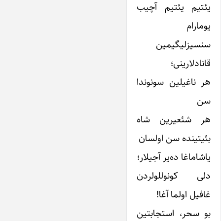
یئتیم یئتیم آچیب
یومارام
سنسیزلیگیمین
قانادلارینی؛
هر ناغیلین سونوندا
سن
هر شئعیرین شاه
بئیتینده سن اولسان
یاشاماغا ده‌یر آجیلار؛
دلی کونوللولردن
غافیل اولما آغا!
بو سحر، استجابتین