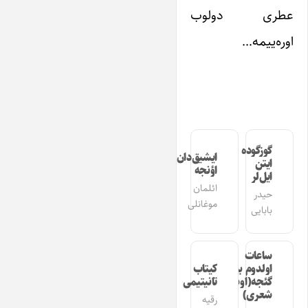
عطری دولوب
اوره‌ییمه…
گوزگوده
ایشیق‌دان
ایتن
اؤنجه
ایل‌لر
ائلمان
حیدر
موغانلی
بابایی
ساعات
اولدوم بیر
کیتاب
گئجه(اوشاق
تانیتیمی
شعری)
رقیه