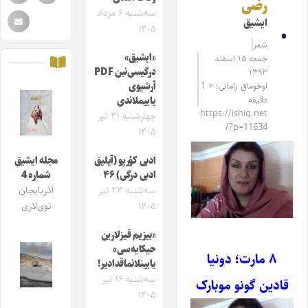
رضی
سه‌شنبه ۶ مرداد
ایشیق
۱۴۰۵
شعر
«ایشیق»
جمعه ۱۵ اسفند
درگیسی‌نین PDF
۱۳۹۳
اوخوماق زامانی: < 1
آرشیوی
دقیقه
یاییملاندی
https://ishiq.net
چهارشنبه ۳۱ تیر
/?p=11634
۱۴۰۵
ادبی کؤرپو (آیلیق
مجله ایشیق
ادبی درگی) ۴۶
شماره 4
سه‌شنبه ۲۳ تیر
آذربایجان
۱۴۰۵
توی‌لاری
«بیزیم قیزلارین
حیکایه‌سی»
۸ مارت؛ دونیا
یایینلانماقدادیر!
سه‌شنبه ۱۶ تیر
قادین گونو موبارک
۱۴۰۵