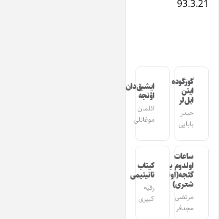
93.3.21
گوزگوده
ایشیق‌دان
ایتن
اؤنجه
ایل‌لر
ائلمان
حیدر
موغانلی
بابایی
ساعات
اولدوم بیر
کیتاب
گئجه(اوشاق
تانیتیمی
شعری)
رقیه
مرتضی
کبیری
مجدفر