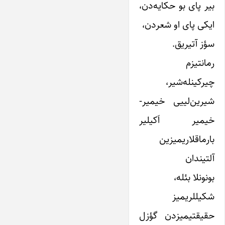
بیر پای بو حکایه‌دن،
ایکی پای او شعردن،
سؤز آتیریق.
رمانتیزم
چیرکینله‌شیر،
شیرین‌لییی خیمیر-
خیمیر اَکیلیر
بارماقلاریمیزین
آلتیندان
بونونلا بئله،
شکیللریمیز
حقیقتیمیزدن گؤزل