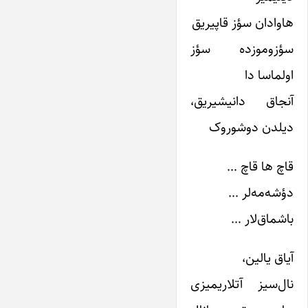
هاوادان سؤز قاپیریق
سؤزوموزده سؤز
اولماسا دا
آنجاق دانیشیریق،
دیلدن دوشوروک
قاچ ها قاچ …
دؤشه‌مه‌لر …
باشماق‌لار …
آیاق یالین،
نال‌سیز آتلاریمیزی