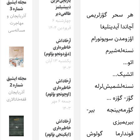
یازیچی‌لارین
مجله ایشیق
دَییشیلمز
شماره 3
هر سحر گؤزلریمی
طالعی‌دیر
آذربایجان و
چهارشنبه ۶
مهاجرت
آچاندا آیدینلیغا
فروردین ۱۴۰۴
مساله‌سی
اؤزومدن سویونورام
آرخاداش
خاطیره‌لری
نسنه‌له‌شیرم
(دؤردونجو بؤلوم)
ائو…
یکشنبه ۱۳ آبان
۱۴۰۳
ائشیک…
مجله ایشیق
آرخاداش
نسنه‌لشمیش‌لرله
شماره 2
خاطیره‌لری
آذربایجان
(اوچونجو بؤلوم)
گؤز- گؤزه …
قفه‌خانالاری
جمعه ۶ مهر
گؤرمه‌یینجه بیر-
۱۴۰۳
بیریمیزی
آرخاداش
خاطیره‌لری
قوندارما گولوش
(ایکینجی بؤلوم)