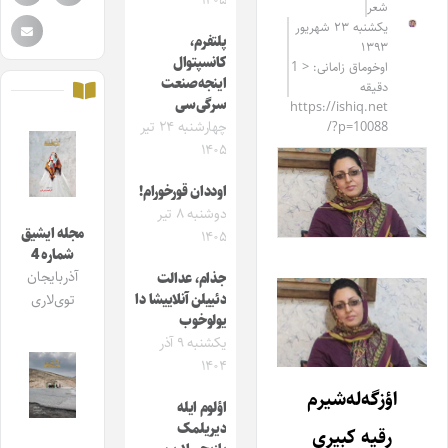
۱۴۰۵
شعر
یکشنبه ۲۳ شهریور
پلتفرم،
۱۳۹۳
کانسپتوال
اوخوماق زامانی: < 1
اینجه‌صنعت
دقیقه
سرگی‌سی
https://ishiq.net
چهارشنبه ۲۴ تیر
/?p=10088
۱۴۰۵
اوددان قورخورام!
دوشنبه ۸ تیر
مجله ایشیق
۱۴۰۵
شماره 4
آذربایجان
جذام، عدالت
دئییلن آنلاییشا دا
توی‌لاری
یولوخوب
یکشنبه ۹ آذر
۱۴۰۴
اؤزگه‌له‌شیرم
اؤلوم ایله
دیریلمک
رقیه کبیری