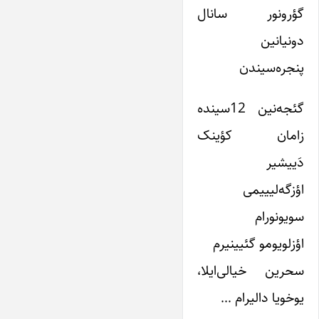
گؤرونور سانال
دونیانین
پنجره‌سیندن
گئجه‌نین 12سینده
زامان کؤینک
دَییشیر
اؤزگه‌لیییمی
سویونورام
اؤزلویومو گئیینیرم
سحرین خیالی‌ایلا،
یوخویا دالیرام …