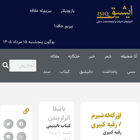
یازیچیلار
بیزیم‌له علاقه
بیزیم حاقدا
بوگون پنجشنبه ۱۵ مرداد ۱۴۰۵
آنا صحیفه
شعر
خبر
حئکایه
مقاله‌
سس
یادداشت
دانیشیق
کیتاب
سند
باشقا
اؤزگه‌له‌شیرم
اثرلریندن
/ رقیه کبیری
کیتاب تانیتیمی
رقیه کبیری
شنبه ۱۰ مرداد