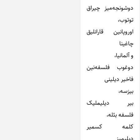
دوشونجه‌میز چیراق
توتوب،
اوروپانین قارانلیق
چاغینا
و آلمانیا،
دوغوب فلسفه‌نین
فاخیر دیلینی
بیزسه،
بیر دیلیملیک
فلسفه بئله،
کلمه کسمیر
دیلیمیز