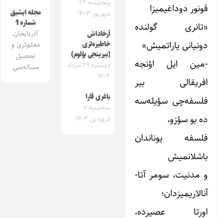
پنجشنبه ۲۲
قونور دوداغیمیزا
مجله ایشیق
شهریور ۱۴۰۳
شماره 1
«تانری گولنده
آذربایجان
آرخاداش
دونیانی یاراتمیش»
خاطیره‌لری
معلم‌لری و
(بیرینجی بؤلوم)
تحصیل
-مین ایل اؤنجه
دوشنبه ۲۹ مرداد
مساله‌سی
۱۴۰۳
افریقالی بیر
باغری قارا
فلسفه‌چی سؤیله‌سه
سه‌شنبه ۷
ده بو سؤزو،
فروردین ۱۴۰۳
فلسفه یوناندان
باشلانمیش
و مدنیت، سومر آتا-
آنالاریمیزدان؛
اورتا عصیرده،