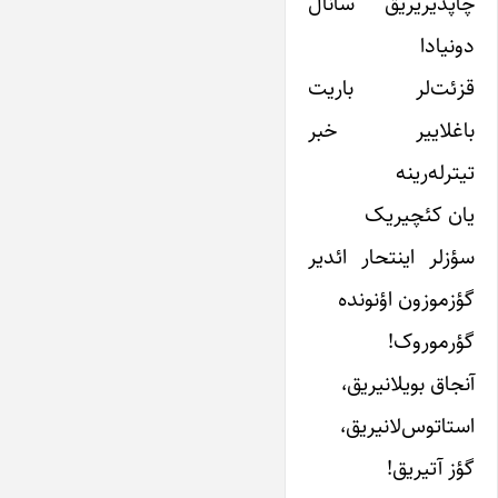
چاپدیریریق سانال
دونیادا
قزئت‌لر باریت
باغلاییر خبر
تیترله‌رینه
یان کئچیریک
سؤزلر اینتحار ائدیر
گؤزموزون اؤنونده
گؤرموروک!
آنجاق بویلانیریق،
استاتوس‌لانیریق،
گؤز آتیریق!