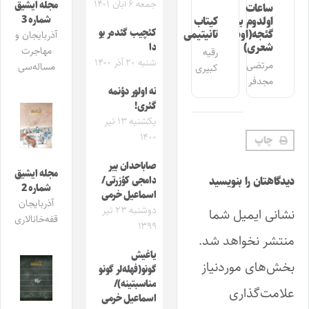
جمعه ۶ آبان ۱۴۰۱
مجله ایشیق
ساعات
شماره 3
اولدوم بیر
کیتاب
کئچیب گئده‌ر بو
گئجه(اوشاق
تانیتیمی
آذربایجان و
شعری)
دا
مهاجرت
رقیه
شنبه ۲۰ آذر ۱۴۰۰
مرتضی
مساله‌سی
کبیری
مجدفر
نه اولور دؤنمه
گئری!
یکشنبه ۱۳ تیر
۱۴۰۰
چاپ
صاباحدان بیر
مجله ایشیق
دامجی کؤزرتی‌‌/
دیدگاهتان را بنویسید
شماره 2
اسماعیل خرمی
آذربایجان
دوشنبه ۲۳ تیر
نشانی ایمیل شما
قفه‌خانالاری
۱۳۹۹
منتشر نخواهد شد.
یاغیش
بخش‌های موردنیاز
گونو(فهله‌لر گونو
مناسبتینه)/
علامت‌گذاری
اسماعیل خرمی