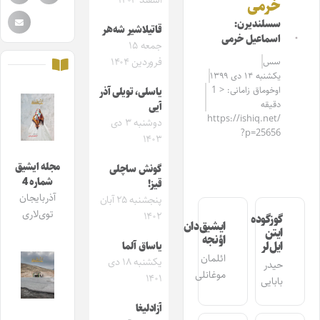
اسفند ۱۴۰۴
خرمی
سسلندیرن:
قاتیلاشیر شه‌هر
اسماعیل خرمی
جمعه ۱۵
سس
فروردین ۱۴۰۴
یکشنبه ۱۴ دی ۱۳۹۹
اوخوماق زامانی: < 1
یاسلی، تویلی آذر
دقیقه
آیی
https://ishiq.net/
دوشنبه ۳ دی
?p=25656
۱۴۰۳
مجله ایشیق
گونش ساچلی
شماره 4
قیز!
آذربایجان
پنجشنبه ۲۵ آبان
توی‌لاری
۱۴۰۲
گوزگوده
ایشیق‌دان
ایتن
اؤنجه
ایل‌لر
یاساق آلما
ائلمان
یکشنبه ۱۸ دی
حیدر
موغانلی
۱۴۰۱
بابایی
آزادلیغا