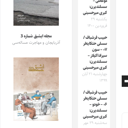
موغانلی –
سسلندیرن:
کبری میرحسینی
یکشنبه ۲۹
فروردین ۱۴۰۰
مجله ایشیق شماره 3
حبیب فرشباف /
آذربایجان و مهاجرت مساله‌سی
سسلی حئکایه‌لر
۰۷ – سون
سیراداکیلار –
سسلندیرن:
کبری میرحسینی
چهارشنبه ۲۱ آبان
۱۳۹۹
برای
افزایش
حبیب فرشباف /
سسلی حئکایه‌لر
یا
۰۶ – خودو –
سسلندیرن:
کاهش
کبری میرحسینی
سه‌شنبه ۲۹ مهر
صدا