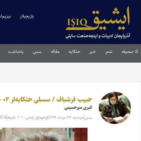
یازیچیلار
بیزیم‌ل
آنا صحیفه
شعر
خبر
حئکایه
مقاله‌
سس
یادداشت
حبیب فرشباف / سسلی حئکایه‌لر ۰۲ – سسلندیرن: کبری میرحسینی
کبری میرحسینی
سس
دوشنبه ۲۷ مرداد ۱۳۹۹
اوخوماق زامانی: < 1 دقیقه
5018