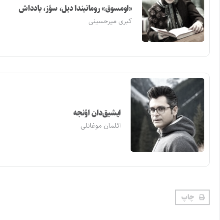
«اومسوق» رومانیندا دیل، سؤز، یادداش
کبری میرحسینی
ایشیق‌دان اؤنجه
ائلمان موغانلی
چاپ