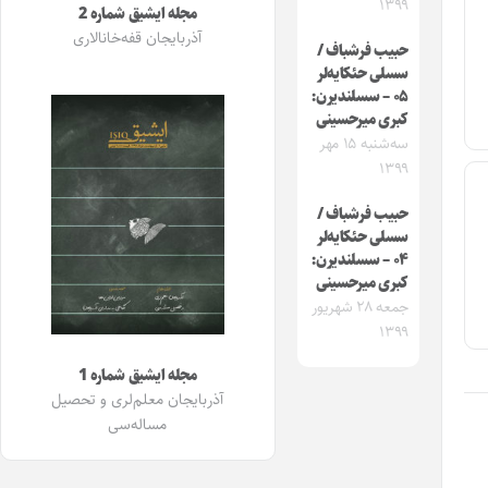
۱۳۹۹
مجله ایشیق شماره 2
از
آذربایجان قفه‌خانالاری
حبیب فرشباف /
کلیدهای
سسلی حئکایه‌لر
۰۵ – سسلندیرن:
بالا
کبری میرحسینی
سه‌شنبه ۱۵ مهر
و
۱۳۹۹
پایین
حبیب فرشباف /
استفاده
سسلی حئکایه‌لر
۰۴ – سسلندیرن:
کنید.
کبری میرحسینی
جمعه ۲۸ شهریور
۱۳۹۹
مجله ایشیق شماره 1
آذربایجان معلم‌لری و تحصیل
مساله‌سی