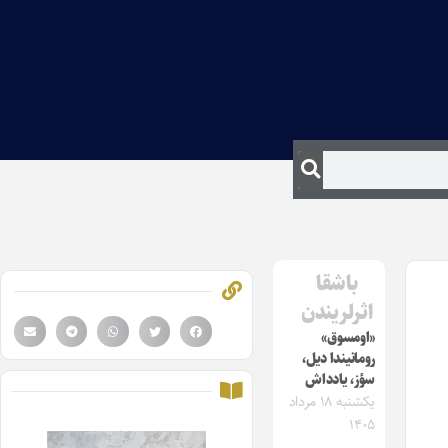
باشقا
اثرلریندن
«اومسوق»
رومانیندا دیل،
سؤز، یادداش
یکشنبه ۱۸ مرداد
۱۴۰۵