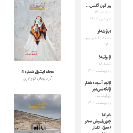
بیر گون گلسن…
دوشنبه ۱۳
فروردین ۱۴۰۳
آ بنؤشه‌لر
جمعه ۱۲ شهریور
۱۴۰۰
اؤیرتمه!
شنبه ۱۸
اردیبهشت ۱۴۰۰
مجله ایشیق شماره 4
آذربایجان توی‌لاری
اؤلوم آسوده باهار
اؤلکه‌سی‌دیر
چهارشنبه ۱
اردیبهشت ۱۴۰۰
بایراغا
چئوریلمیش سحر
/ سؤز: ائلدار