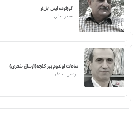
گوزگوده ایتن ایل‌لر
حیدر بابایی
ساعات اولدوم بیر گئجه(اوشاق شعری)
مرتضی مجدفر