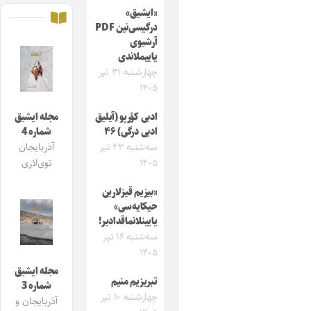
«ایشیق»
درگیسی‌نین PDF
آرشیوی
یاییملاندی
چهارشنبه ۳۱ تیر
۱۴۰۵
ادبی کؤرپو (آیلیق
مجله ایشیق
ادبی درگی) ۴۶
شماره 4
سه‌شنبه ۲۳ تیر
آذربایجان
۱۴۰۵
توی‌لاری
«بیزیم قیزلارین
حیکایه‌سی»
یایینلانماقدادیر!
سه‌شنبه ۱۶ تیر
۱۴۰۵
مجله ایشیق
تبریزیم منیم
شماره 3
چهارشنبه ۱۰ تیر
آذربایجان و