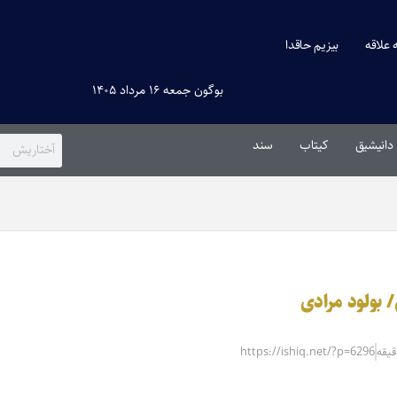
ه علاقه
بیزیم حاقدا
بوگون جمعه ۱۶ مرداد ۱۴۰۵
دانیشیق
کیتاب
سند
/ بولود مرادی
https://ishiq.net/?p=6296