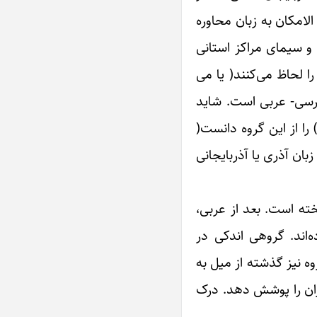
الامکان به زبان محاوره
و سیمای مراکز استانی
 لحاظ می‌کنند( یا می
ارسی- عربی است. شاید
توان با تعدیل و جرح اندیشه‌ی رایج در میان برخی از دست اندرکاران ادبیات ترکی، به ویژه اخیراً و در شهر اردبیل(۱) را از این گروه دانست(
بان آذری یا آذربایجانی
خته است. بعد از عربی،
‌اند. گروهی اندکی در
وه نیز گذشته از میل به
ران را پوشش دهد. درک