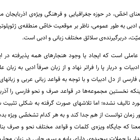
معنای اخصّ، در حوزه جغرافیایی و فرهنگی ویژه‌ی اذربایجان
ان ادبی به طور عمومی، ناظر بر موقعیت خاصّ منطقه‌ی ژئوپلوت
ّت، دربرگیرنده‌ی سلائق مختلف زبانی و ادبی است.
املی است که ایجاد یا وجود هنجارهای همه پذیرفته در این ز
ادبیات و دربار پا را فراتر نهاد و از زبان صرفاً ادبی به زبان
ارسی از دل ادبیات و با توجه به قواعد زبانی عربی و زبانهای 
که نخستین مجموعه‌ها در قواعد صرف و نحو فارسی را آذربای
ورد تالیف نشده؛ اما تلاشهای صورت گرفته به شکلی تثبیت 
مرور زمان توانست از هم جدا کند و به هر کدام تشخصّی ویژه بد
نا که جایگاه ویزه‌ی کلمات و قواعد مختلف نحو و صرف بنا ب
ار یا جملات پیچیده‌ی دارای پایه و پیرو، جایی در زبان محارو