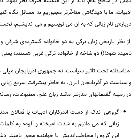
گمان در سطح عامّ، باید از این اندیشه صرف نظر نمود. ادب
ادبیات، ما با دیدگاهی متاخّرتر مجبوریم به مسائل نگاه کن
درباره‌ی نام زبانی که به ان می نویسیم و می اندیشیم، نخس
از نظر تاریخی زبان ترکی به دو خانواده گسترده‌ی شرقی و غ
نامیده شود!!) دو شاخه از خانواده ترکی غربی هستند؛ یعنی 
متاسفانه تحت تاثیر سیاست، نه جمهوری آذربایجان میلی به ا
و سیاست در آذربایجان ایران. به خاطر پیشرفت سریع زبانی
در زمینه گفتمانهای مدرنتر مانند زبان علم، مطبوعات، رسانه 
گروهی اندک از دست اندرکاران ادبیات یا فعالان مدنی 
زبانی که می دانیم به شدت آمیخته و آلوده به کلمات 
این گروه را مخاطب‌اندیش یا خواننده محور نامید. دغ