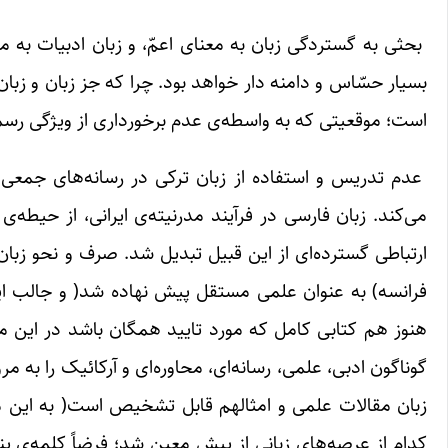
بحثی به گستردگی زبان به معنای اعمّ، و زبان ادبیات به 
بسیار حسّاس و دامنه دار خواهد بود. چرا که جز زبان و زب
است؛ موقعیتی که به واسطه‌ی عدم برخورداری از ویژگی رسمی
عدم تدریس و استفاده از زبان ترکی در رسانه‌های جمعی ع
می‌کند. زبان فارسی در فرآیند مدرنیته‌ی ایرانی، از حیطه‌ی 
ارتباطی گسترده‌ای از این قبیل تبدیل شد. صرف و نحو زبان ف
فرانسه) به عنوان علمی مستقل پیش نهاده شد( و جالب این
هنوز هم کتابی کامل که مورد تایید همگان باشد در این م
گوناگون ادبی، علمی، رسانه‌ای، محاوره‌ای و آرکائیک را به 
زبان مقالات علمی و امثالهم قابل تشخیص است( به این مع
کدام از عرصه‌های زبانی از پیش معین شد؛ فرضاً کلمه‌ی پند