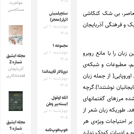
۱۴۰۵
مهاجرت
مساله‌سی
 معاصر، بی شک کنکاشی
سئچیلمیش
اثرلر(معجز)
یک و فرهنگی آذربایجان
چهارشنبه ۱۰ تیر
۱۴۰۵
مجموعه ۱
بان را با مانع روبرو
چهارشنبه ۱۰ تیر
مجله ایشیق
۱۴۰۵
شماره 2
 علم، مطبوعات و شبکه‌ی
آذربایجان
دورنالار قاییداندا
اوروپایی( از جمله زبان
قفه‌خانالاری
چهارشنبه ۱۰ تیر
۱۴۰۵
جانیان نوشتند!).گرچه
شده مرزهای گفتمانهای
ائله اوغول
ایسته‌ییر وطن
هد. طوریکه زبان شعر از
چهارشنبه ۱۰ تیر
۱۴۰۵
ر احتیاجات ویژه‌ی هر
مجله ایشیق
شماره 1
هوپ‌هوپ‌نامه
ه و ادبیات کودک ندارد