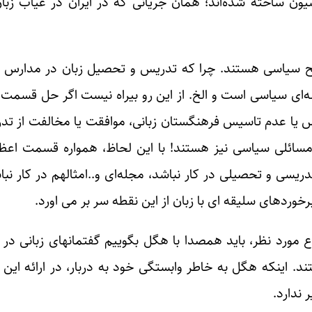
یون ساخته شده‌اند؛ همان جریانی که در ایران در غیاب زب
لح سیاسی هستند. چرا که تدریس و تحصیل زبان در مدارس 
ه‌ای سیاسی است و الخ. از این رو بیراه نیست اگر حل قسمت 
 یا عدم تاسیس فرهنگستان زبانی، موافقت یا مخالفت از تدر
سائلی سیاسی نیز هستند! با این لحاظ، همواره قسمت اعظ
یسی و تحصیلی در کار نباشد، مجله‌ای و..امثالهم در کار نباش
ردهای سلیقه ای با زبان از این نقطه سر بر می اورد.
ورد نظر، باید همصدا با هگل بگوییم گفتمانهای زبانی در 
ودیت خود، وابسته به نظام( دولت-state ) هستند. اینکه هگل به خاطر وابستگی خود به دربار،
ندارد.