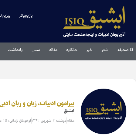
یازیچیلار
بیزیم‌ل
آنا صحیفه
شعر
خبر
حئکایه
مقاله‌
سس
یادداشت
پیرامون ادبیات، زبان و زبان ادبی
ایشیق
مقاله‌
دوشنبه ۴ شهریور ۱۳۹۲
اوخوماق زامانی: 10 دقیقه