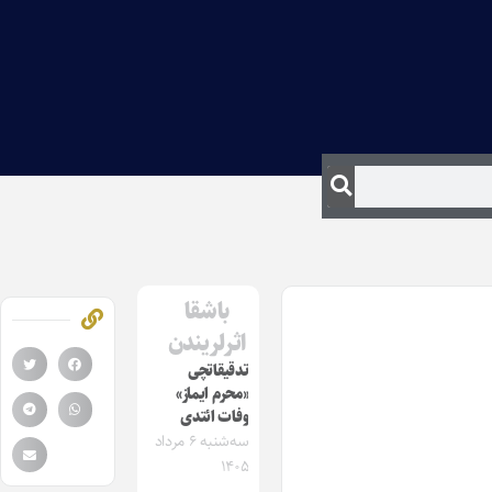
باشقا
اثرلریندن
تدقیقاتچی
«محرم ایماز»
وفات ائتدی
سه‌شنبه ۶ مرداد
۱۴۰۵