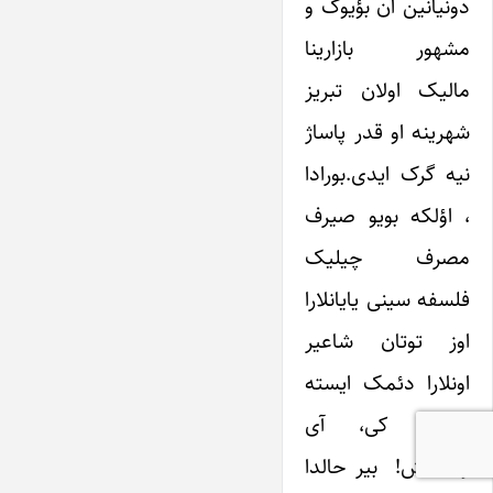
دونیانین ان بؤیوک و
مشهور بازارینا
مالیک اولان تبریز
شهرینه او قدر پاساژ
نیه گرک ایدی.بورادا
، اؤلکه بویو صیرف
مصرف چیلیک
فلسفه سینی یایانلارا
اوز توتان شاعیر
اونلارا دئمک ایسته
ییردی کی، آی
وطنداش! بیر حالدا