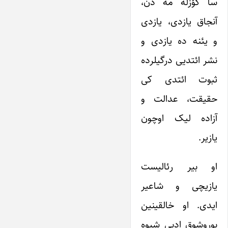
سا گؤزله مه دن،
آنجاق یازدی، یازدی
و یئنه ده یازدی و
نشر ائتدیی درگیلرده
ثبوت ائتدی کی
حقیقت، عدالت و
آزاده لیک اوچون
یازیر.
او بیر رئالیست
یازیچی و شاعیر
ایدی. او خالقینین
بوروشوق ادبی شیوه