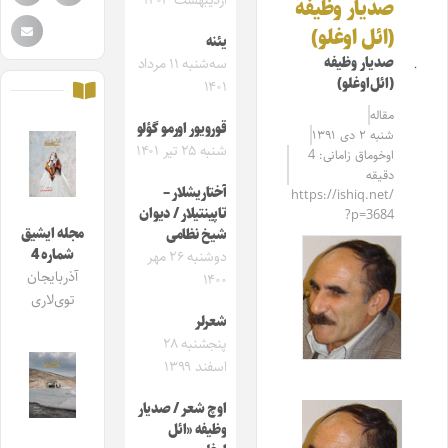
اردیبهشت ۱۴۰۳
صدیار وظیفه
(ائل اوغلو)
یئنه‌
صدیار وظیفه
سه‌شنبه ۱۱ مرداد
(ائل‌اوغلو)
۱۴۰۱
مقاله‌
قورویور اورمو گؤلو
شنبه ۲ دی ۱۳۹۱
شنبه ۲۵ تیر ۱۴۰۱
اوخوماق زامانی: 4
دقیقه
آختاریشلار –
https://ishiq.net/
تاپینتیلار / دیوان
?p=3684
مجله ایشیق
شیخ نظامی
شماره 4
دوشنبه ۲۶ مهر
آذربایجان
۱۴۰۰
توی‌لاری
شعرلر
پنجشنبه ۲۸
اسفند ۱۳۹۹
اوچ شعر / صدیار
وظیفه «ائل