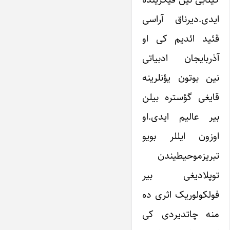
ایدی.دیرناق آراسی
قئید ائدیم کی او
آذربایجان ادبیاتی
نین بوتون یؤنلرینه
قایغی گؤستره بیلن
بیر عالیم ایدی.او
اوزون ایللر بویو
تبریزموحیطیندن
توپلادیغی بیر
فولکولوریک اثری ده
منه چاتدیردی کی