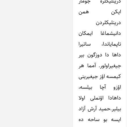
درینلیکلره جومار
ایکن همن
درینلیکلردن
دانیشماغا ایمکان
تاپمایاندا، ساتیرا
داها دا دوزگون بیر
جیغیراولور. آمما هر
کیمسه اؤز جیغیرینی
اؤزو آچا بیلسه،
داهادا اؤنملی اولا
بیلیر.حمید آرش آزاد
ایسه بو ساحه ده