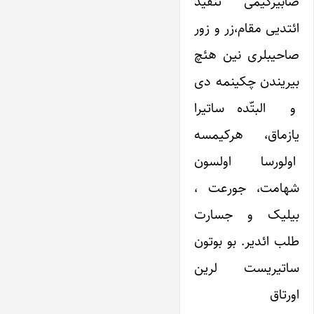
صابیرکیمی تنقید
ائتدیی مقام،زر و زور
صاحیبلری نین هئچ
بیریندن چکینمه دی
و البتّده ساتیرا
یازماق، هرکیمسه
اولورسا اولسون
شهامت، جورعت ،
بیلیک و جسارت
طلب ائدیر. بو بوتون
ساتیریست لرین
اورتاق