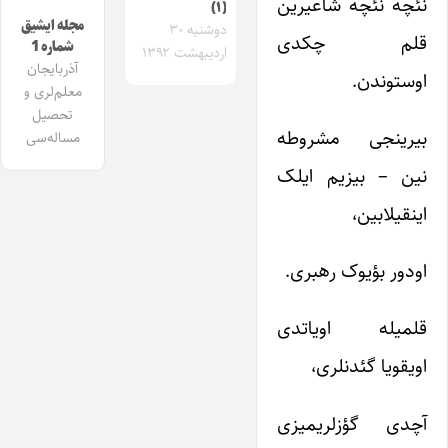
نئچه نئچه شاعیرین
(۱)
مجله ایشیق
دوشنبه ۳۰
قلم چکدی
شماره 1
اردیبهشت ۱۳۹۲
آذربایجان
اوستوندن.
معلم‌لری و
تحصیل
بیرینجی مشروطه
مساله‌سی
نین – بیزیم ایلک
اینقیلابین،
اودور بؤیوک رهبری.
قلمیله اویاتدی
اویقویا گئدنلری،
آچدی گؤزلریمیزی