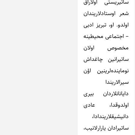
ساتیریستی اولاراق
شعر اوستادلاریندان
اولدو. او، تبریز ادبی
– اجتماعی محیطینه
مخصوص اولان
ساتیرانین چاغداش
نوماینده‌لرینین اؤن
سیرالاریندا
دایانانلاردان بیری
اولدوقدا، عادی
دانیشیقلاریندادا،
ساتیرادان یارارلانیب،