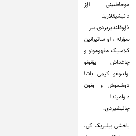
موخاطبینی اؤز
دانیشیقلارینا
ذؤوقلندیریردی.بیر
سؤزله ، او ساتیرانین
کلاسیک مفهومونو و
چاغداش یؤنونو
اولدوغو کیمی باشا
دوشموش و اونون
داوامیندا
چالیشیردی.
یاخشی بیلیریک کی،