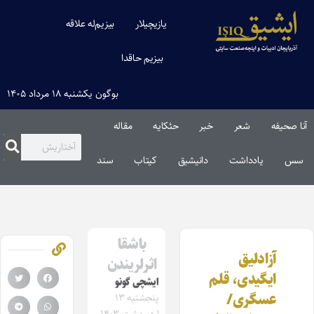
یازیچیلار
بیزیم‌له علاقه
بیزیم حاقدا
بوگون یکشنبه ۱۸ مرداد ۱۴۰۵
آنا صحیفه
شعر
خبر
حئکایه
مقاله‌
سس
یادداشت
دانیشیق
کیتاب
سند
باشقا
آزادلیق
اثرلریندن
ایگیدی، قلم
ایشچی گونو
عسگری/
پنجشنبه ۱۳