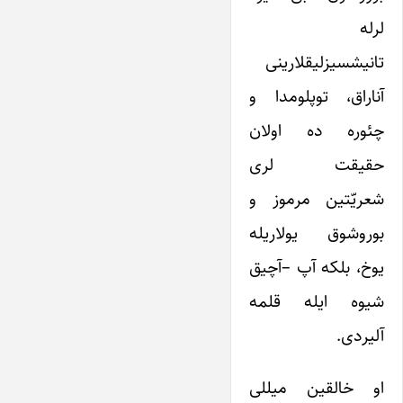
لرله
تانیشسیزلیقلارینی
آناراق، توپلومدا و
چئوره ده اولان
حقیقت لری
شعریّتین مرموز و
بوروشوق یولاریله
یوخ، بلکه آپ –آچیق
شیوه ایله قلمه
آلیردی.
او خالقین میللی