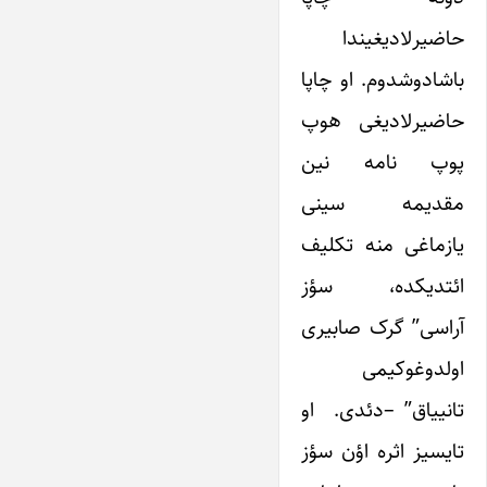
حاضیرلادیغیندا
باشادوشدوم. او چاپا
حاضیرلادیغی هوپ
پوپ نامه نین
مقدیمه سینی
یازماغی منه تکلیف
ائتدیکده، سؤز
آراسی” گرک صابیری
اولدوغوکیمی
تانییاق” –دئدی. او
تایسیز اثره اؤن سؤز