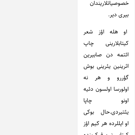
خصوصیاتلاریندان
بیری دیر.
او هله اؤز شعر
کیتابلارینی چاپ
ائتمه دن صابیرین
اثرینین یئرینی بوش
گؤررو و هر نه
اولورسا اولسون دئیه
اونو چاپا
یئتیردی.حال بوکی
او ایللرده هر کیم اؤز
کیتابی نین فیکرینده