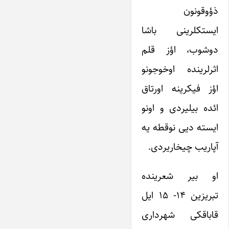
ذؤوقونون
ایستکلرینی باشا
دوشوب، اؤز قلم
اثرلرینده اوخوجونو
اؤز فیکرینه اورتاق
ائده بیلیردی و اونو
ایسته دیی نوقطه یه
آپاریب چیخاریردی.
او بیر شعرینده
تبریزین ۱۴- ۱۵ ایل
قاباقکی شهرداری