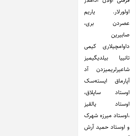
فرقلی اولان آداملار
اولورلار. یاریم
عصردن بری،
صابیرین
داوامچیلاری کیمی
تانییا بیلدیگیمیز
شاعیرلریمیزدن آد
آپارماق ایسته‌سک
اوستاد ساپلاق،
اوستاد یالقیز
،اوستاد میرزه شهرک
و اوستاد حمید آرش