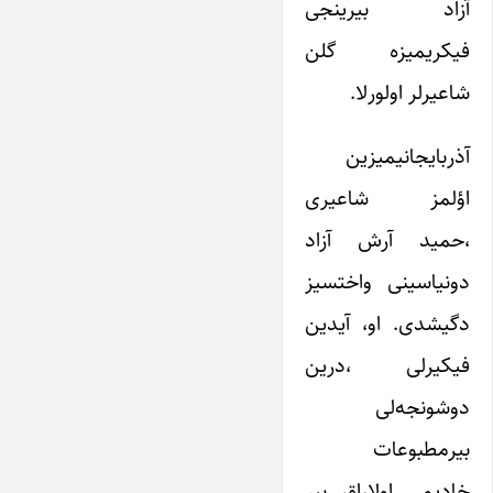
آزاد بیرینجی
فیکریمیزه گلن
شاعیرلر اولورلا.
آذربایجانیمیزین
اؤلمز شاعیری
،حمید آرش آزاد
دونیاسینی واختسیز
دگیشدی. او، آیدین
فیکیرلی ،درین
دوشونجه‌لی
بیرمطبوعات
خادیمی اولاراق بیر