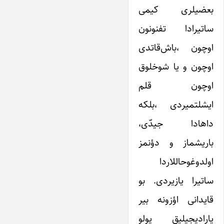
بعضیلری کیمی
ساتیرادا تفنونون
اوچون ،باش‌قاتدی
اوچون و یا شوخلوق
اوچون قلم
ایشلتمیردی ،بلکه
داهادا جیدّی،
باریشماز و دؤنمز
اولدوغوحاللاردا
ساتیرا یازیردی. بو
قایدانی اؤزونه بیر
یارادیجیلیق یولو