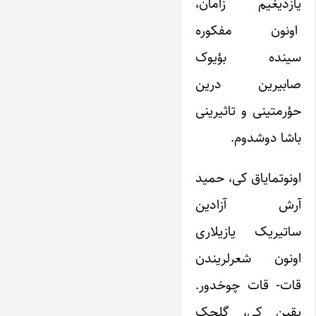
یازدیغیم زامان،
اونون مفکوره
سینده بؤیوک
صابیرین درین
حؤرمتینی و تاثیرینی
باشا دوشدوم.
اونوتمایاق کی، حمید
آرش آزادین
ساتیریک یازیلاری
اونون شعرلریندن
قات- قات چوخدور.
یقین کی، گلجک