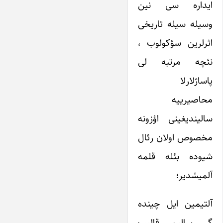
ایداره سی نین
وسیله سیله تاریخی
اثرلرین سؤکولوب ،
نئچه مرتبه لی
پاساژلارلا
محاصیرییه
سالیندیغینی اؤزونه
مخصوص اولان رئال
شیوده بئله قلمه
آلمیشدیر؛
آلتیمین ایل چینده
گر سالیم قالیب