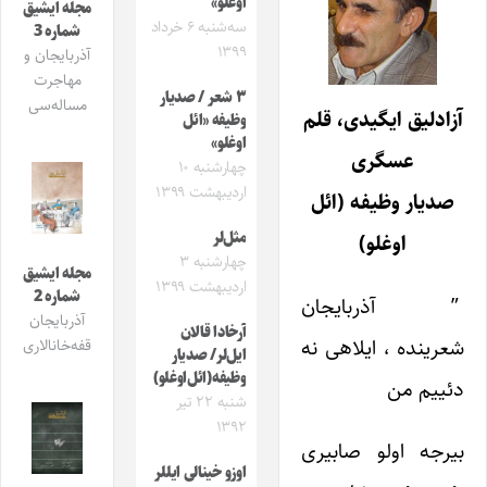
اوغلو»
مجله ایشیق
سه‌شنبه ۶ خرداد
شماره 3
۱۳۹۹
آذربایجان و
مهاجرت
۳ شعر / صدیار
مساله‌سی
آزادلیق ایگیدی، قلم
وظیفه «ائل
اوغلو»
عسگری
چهارشنبه ۱۰
اردیبهشت ۱۳۹۹
صدیار وظیفه (ائل
مثل‌لر
اوغلو)
چهارشنبه ۳
مجله ایشیق
اردیبهشت ۱۳۹۹
شماره 2
” آذربایجان
آذربایجان
آرخادا قالان
شعرینده ، ایلاهی نه
قفه‌خانالاری
ایل‌لر/ صدیار
وظیفه(ائل‌اوغلو)
دئییم من
شنبه ۲۲ تیر
۱۳۹۲
بیرجه اولو صابیری
اوزو خینالی ایللر