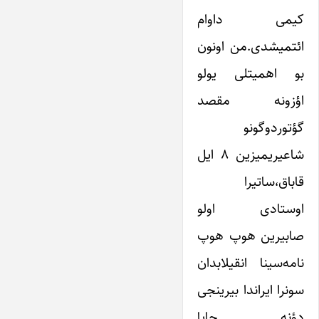
کیمی داوام
ائتمیشدی.من اونون
بو اهمیتلی یولو
اؤزونه مقصد
گؤتوردوگونو
شاعیریمیزین ۸ ایل
قاباق،ساتیرا
اوستادی اولو
صابیرین هوپ هوپ
نامه‌سینا انقیلابدان
سونرا ایراندا بیرینجی
دؤنه چاپا