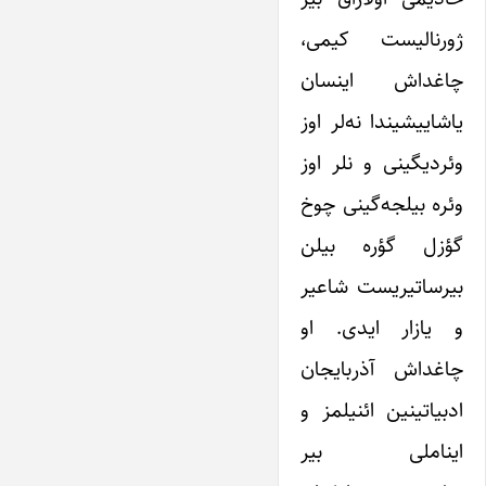
ژورنالیست کیمی،
چاغداش اینسان
یاشاییشیندا نه‌لر اوز
وئردیگینی و نلر اوز
وئره بیلجه‌گینی چوخ
گؤزل گؤره بیلن
بیرساتیریست شاعیر
و یازار ایدی. او
چاغداش آذربایجان
ادبیاتینین ائنیلمز و
ایناملی بیر