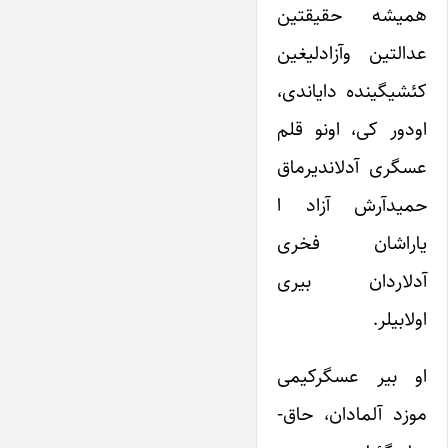
همیشه حقیقتین
عدالتین وآزادلیغین
کئشیگینده دایاندی،
اودور کی، اونو قلم
عسگری آدلاندیرماق
حمیدآرش آزاد ا
یاراشان فخری
آدلاردان بیری
اولابیلر.
او بیر عسگرکیمی
موزد آلمادان، حاق-