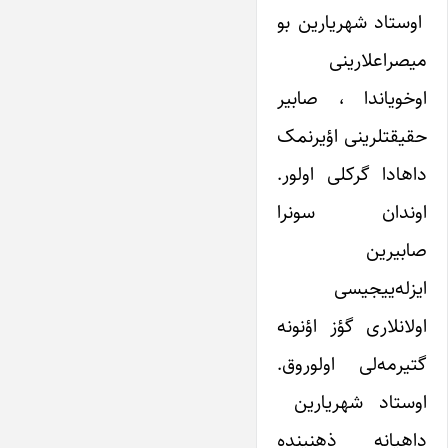
اوستاد شهریارین بو
میصراعلارینی
اوخویاندا ، صابیر
حقیقتلرینی اؤیرنمک
داهادا گرکلی اولور.
اوندان سونرا
صابیرین
ایزله‌ییجیسی
اولانلاری گؤز اؤنونه
گتیرمه‌لی اولوروق.
اوستاد شهریارین
داهیانه ذهنینده