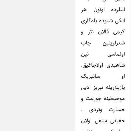
ایللرده اونون هر
ایکی شیوده یادگاری
کیمی قالان نثر و
شعرلرینین چاپ
اولماسی نین
شاهیدی اولاجاغیق.
او ساتیریک
یازیلاریله تبریز ادبی
موحیطینه جورعت و
جسارت وئردی .
حقیقی سلفی اولان