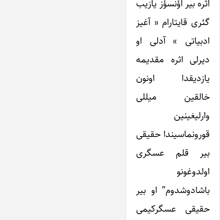
اثره بیر اؤنسؤز یازیب
گئری قایتارام « آغیز
ادبیاتی » آدلی او
دیرلی اثره مقدیمه
یازدیقدا اونون
خالقین میللی
وارلیغینین
قورونماسیندا حقیقی
بیر قلم عسگری
اولدوغونو
باشادوشدوم” او بیر
حقیقی عسگرکیمی