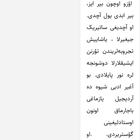
اؤزو اوچون بیر ایز،
بیر ابدی یول آچدی.
او آچدیغی ساتیریک
جیغیرلا ، یاشاییش
تجروبه‌لریندن تؤرنن
ایشیقلارلا دوشونجه
لره نور پایلادی. بو
آغیر ادبی شیوه ده
آردیجیل یازماغی
باجارماق اونون
اوستادلیغینی
گؤستریردی. .او