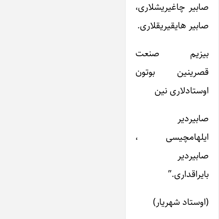
صابیر چاغیریشلاری،
صابیر هایقیریقلاری.
بیزیم صنعت
قصرینین بوتون
اوستادلاری نین
صابیردیر
ایلهامچیسی ،
صابیردیر
بایراقداری.”
(اوستاد شهریار)