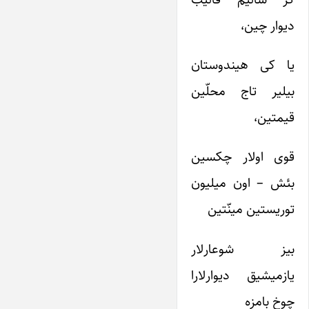
دیوار چین،
یا کی هیندوستان
بیلیر تاج محلّین
قیمتین،
قوی اولار چکسین
بئش – اون میلیون
توریستین مینّتین
بیز شوعارلار
یازمیشیق دیوارلارا
چوخ بامزه