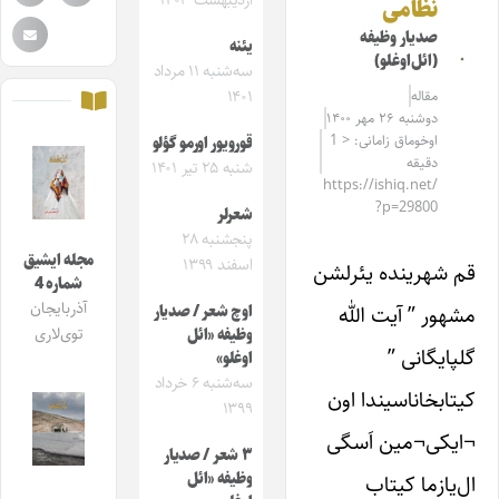
اردیبهشت ۱۴۰۳
نظامی
صدیار وظیفه
یئنه‌
(ائل‌اوغلو)
سه‌شنبه ۱۱ مرداد
مقاله‌
۱۴۰۱
دوشنبه ۲۶ مهر ۱۴۰۰
اوخوماق زامانی: < 1
قورویور اورمو گؤلو
دقیقه
شنبه ۲۵ تیر ۱۴۰۱
https://ishiq.net/
?p=29800
شعرلر
پنجشنبه ۲۸
مجله ایشیق
اسفند ۱۳۹۹
قم شهرینده یئرلشن
شماره 4
آذربایجان
مشهور ” آیت الله
اوچ شعر / صدیار
توی‌لاری
وظیفه «ائل
گلپایگانی ”
اوغلو»
سه‌شنبه ۶ خرداد
کیتابخاناسیندا اون
۱۳۹۹
¬ایکی¬مین اَسگی
۳ شعر / صدیار
وظیفه «ائل
ال‌یازما کیتاب