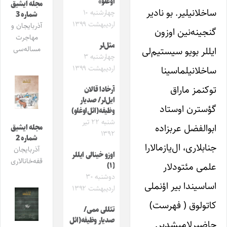
اوغلو»
مجله ایشیق
ساخلانیلیر. بو نادیر
چهارشنبه ۱۰
شماره 3
اردیبهشت ۱۳۹۹
آذربایجان و
گنجینه‌نین اوزون
مهاجرت
مثل‌لر
مساله‌سی
ایللر بویو سیستیم‌لی
چهارشنبه ۳
ساخلانیلماسینا
اردیبهشت ۱۳۹۹
توکنمز ماراق
آرخادا قالان
ایل‌لر/ صدیار
گؤسترن اوستاد
وظیفه(ائل‌اوغلو)
شنبه ۲۲ تیر
ابوالفضل عربزاده
مجله ایشیق
۱۳۹۲
شماره 2
جنابلاری، ال‌یازمالارا
آذربایجان
اوزو خینالی ایللر
قفه‌خانالاری
علمی مئتودلار
(۱)
دوشنبه ۳۰
اساسیندا بیر اؤنملی
اردیبهشت ۱۳۹۲
کاتولوق ( فهرست)
تئللی ممی/
صدیار وظیفه(ائل
حاضیرلامیشدیر.