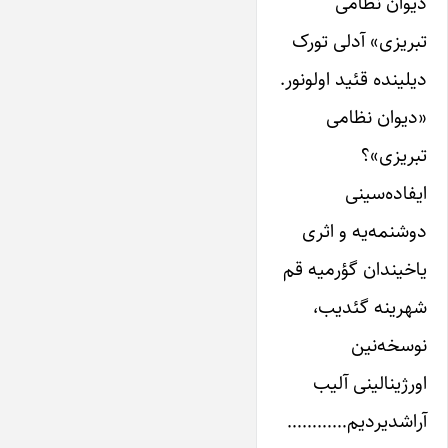
دیوان نظامی
تبریزی» آدلی تورک
دیلینده قئید اولونور.
«دیوان نظامی
تبریزی»؟
ایفاده‌سینی
دوشنمه‌یه و اثری
یاخیندان گؤرمیه قم
شهرینه گئدیب،
نوسخه‌نین
اورژینالینی آلیب
آراشدیردیم…………