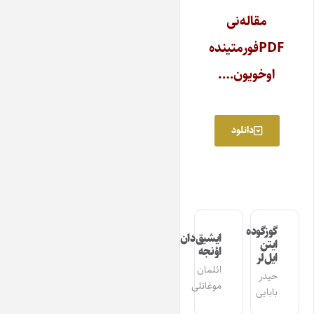
مقاله‌نی
PDFفورمتینده
اوخویون….
دانلود
گوزگوده
ایشیق‌دان
ایتن
اؤنجه
ایل‌لر
ائلمان
حیدر
موغانلی
بابایی