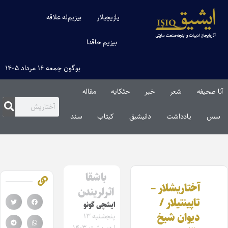
یازیچیلار
بیزیم‌له علاقه
بیزیم حاقدا
بوگون جمعه ۱۶ مرداد ۱۴۰۵
آنا صحیفه
شعر
خبر
حئکایه
مقاله‌
سس
یادداشت
دانیشیق
کیتاب
سند
باشقا
آختاریشلار –
اثرلریندن
تاپینتیلار /
ایشچی گونو
دیوان شیخ
پنجشنبه ۱۳