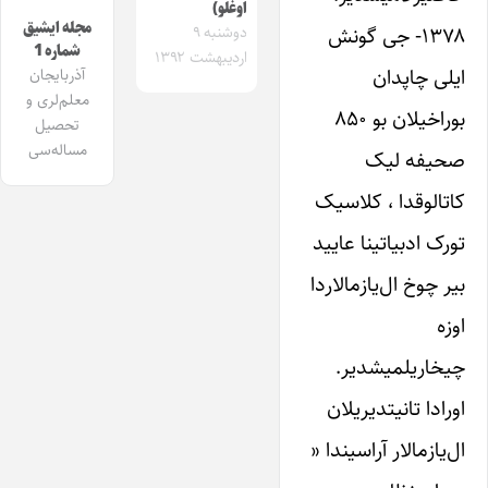
اوغلو)
مجله ایشیق
۱۳۷۸- جی گونش
دوشنبه ۹
شماره 1
اردیبهشت ۱۳۹۲
ایلی چاپدان
آذربایجان
معلم‌لری و
بوراخیلان بو ۸۵۰
تحصیل
مساله‌سی
صحیفه لیک
کاتالوقدا ، کلاسیک
تورک ادبیاتینا عایید
بیر چوخ ‌ال‌یازمالاردا
اوزه
چیخاریلمیشدیر.
اورادا تانیتدیریلان
ال‌یازمالار آراسیندا «