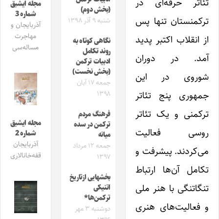
تئاتر حرفه‌ای در
مجله ایشیق
(بخش دوم)
شماره 3
ترکمنستان تنها پس
شنبه ۹ آذر ۱۳۹۸
آذربایجان و
مهاجرت
از انقلاب اکتبر پدید
نگاهی کوتاه به
مساله‌سی
روند تکامل
آمد. در دوران
ادبیات ترکمن
(بخش نخست)
شوروی در این
جمعه ۱۷ آبان
جمهوری پنج تئاتر
۱۳۹۸
ترکمنی و یک تئاتر
فرهنگ مردم
مجله ایشیق
ترکمن در سده‌
روسی فعالیت
شماره 2
میانه
آذربایجان
جمعه ۱۲ مرداد
می‌کردند. پیشرفت و
قفه‌خانالاری
۱۳۹۷
تکامل آن‌ها ارتباط
بخشهایی ازتاریخ
تنگاتنگی با هنر ملی
اتنیکی
ترکمن‌ها*
و فعالیت‌های هنری
دوشنبه ۳ مهر