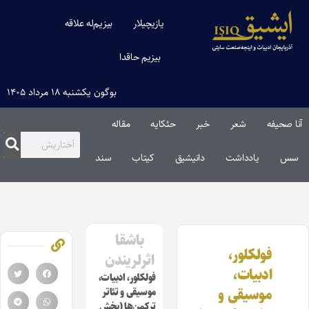
یازیچیلار
بیزیم‌له علاقه
بیزیم حاقدا
بوگون یکشنبه ۱۸ مرداد ۱۴۰۵
آنا صحیفه
شعر
خبر
حئکایه
مقاله‌
سس
یادداشت
دانیشیق
کیتاب
سند
باشقا
فولکلور،
اثرلریندن
ادبیات،
فولکلور، ادبیات،
موسیقی و
موسیقی و تئاتر
ترکمن‌‌ها (بخش