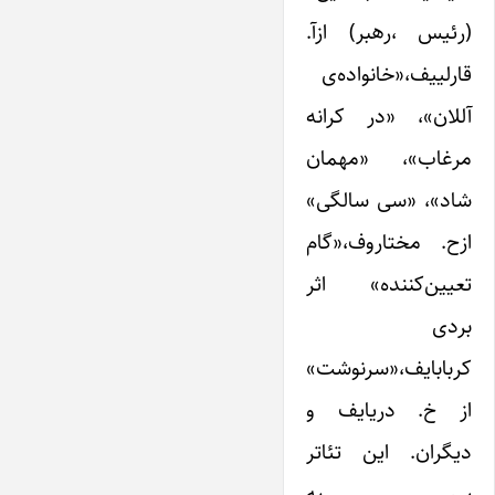
(رئیس ،رهبر) ازآ.
قارلییف،«خانواده‌ی
آللان»، «در کرانه
مرغاب»، «مهمان
شاد»، «سی سالگی»
ازح. مختاروف،«گام
تعیین‌کننده» اثر
بردی
کربابایف،«سرنوشت»
از خ. دریایف و
دیگران. این تئاتر
سپس به