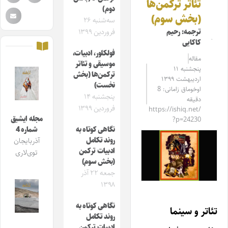
تئاتر ترکمن‌‌ها
دوم)
(بخش سوم)
سه‌شنبه ۲۶
ترجمه: رحیم
فروردین ۱۳۹۹
کاکایی
فولکلور، ادبیات،
مقاله‌
موسیقی و تئاتر
پنجشنبه ۱۱
ترکمن‌‌ها (بخش
اردیبهشت ۱۳۹۹
نخست)
اوخوماق زامانی: 8
پنجشنبه ۱۴
دقیقه
فروردین ۱۳۹۹
https://ishiq.net/
مجله ایشیق
?p=24230
نگاهی کوتاه به
شماره 4
روند تکامل
آذربایجان
ادبیات ترکمن
توی‌لاری
(بخش سوم)
جمعه ۲۲ آذر
۱۳۹۸
نگاهی کوتاه به
تئاتر و سینما
روند تکامل
ادبیات ترکمن