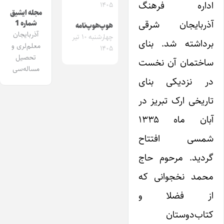
اداره فرهنگ
۱۴۰۵
مجله ایشیق
آذربایجان شرقی
شماره 1
هوپ‌هوپ‌نامه
آذربایجان
چهارشنبه ۱۰ تیر
برداشته شد. بنای
معلم‌لری و
۱۴۰۵
تحصیل
ساختمان آن نخست
مساله‌سی
در نزدیکی بنای
تاریخی ارک تبریز در
آبان ماه ۱۳۳۵
شمسی افتتاح
گردید. مرحوم حاج
محمد نخجوانی که
از فضلا و
کتاب‌دوستان