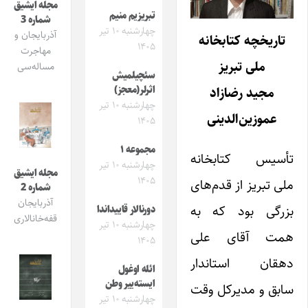
مجله ایشیق
تبریزیم منیم
شماره 3
چهارشنبه ۱۰ تیر
آذربایجان و
تاریخچه کتابخانه
۱۴۰۵
مهاجرت
ملی تبریز
مساله‌سی
سئچیلمیش
اثرلر(معجز)
مجید رضازاد
چهارشنبه ۱۰ تیر
عموزین‌الدینی
۱۴۰۵
مجموعه ۱
تأسیس کتابخانه
چهارشنبه ۱۰ تیر
مجله ایشیق
۱۴۰۵
ملی تبریز از قدم‌های
شماره 2
آذربایجان
بزرگی بود که به
دورنالار قاییداندا
قفه‌خانالاری
چهارشنبه ۱۰ تیر
همت آقای علی
۱۴۰۵
دهقان استاندار
ائله اوغول
ایسته‌ییر وطن
سابق و مدیرکل وقت
چهارشنبه ۱۰ تیر