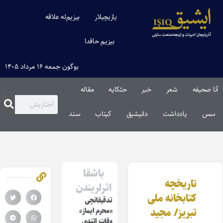
یازیچیلار
بیزیم‌له علاقه
بیزیم حاقدا
بوگون جمعه ۱۶ مرداد ۱۴۰۵
آنا صحیفه
شعر
خبر
حئکایه
مقاله‌
سس
یادداشت
دانیشیق
کیتاب
سند
باشقا
تاریخچه
اثرلریندن
کتابخانه ملی
تدقیقاتچی
تبریز/ مجید
«محرم ایماز»
وفات ائتدی