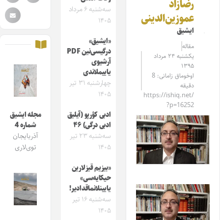
رضازاد
سه‌شنبه ۶ مرداد
عموزین‌الدینی
۱۴۰۵
ایشیق
«ایشیق»
مقاله‌
درگیسی‌نین PDF
یکشنبه ۲۴ مرداد
آرشیوی
۱۳۹۵
یاییملاندی
اوخوماق زامانی: 8
چهارشنبه ۳۱ تیر
دقیقه
۱۴۰۵
https://ishiq.net/
?p=16252
ادبی کؤرپو (آیلیق
مجله ایشیق
ادبی درگی) ۴۶
شماره 4
سه‌شنبه ۲۳ تیر
آذربایجان
۱۴۰۵
توی‌لاری
«بیزیم قیزلارین
حیکایه‌سی»
یایینلانماقدادیر!
سه‌شنبه ۱۶ تیر
۱۴۰۵