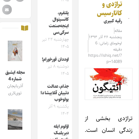
۱۴۰۵
تراژدی و
کاتارسیس
پلتفرم،
کانسپتوال
رقیه کبیری
اینجه‌صنعت
مقاله‌
سرگی‌سی
پنجشنبه ۲۶ آذر ۱۳۹۴
چهارشنبه ۲۴ تیر
اوخوماق زامانی: 6
۱۴۰۵
دقیقه
https://ishiq.net/?
اوددان قورخورام!
p=14089
دوشنبه ۸ تیر
مجله ایشیق
۱۴۰۵
شماره 4
آذربایجان
جذام، عدالت
دئییلن آنلاییشا دا
توی‌لاری
یولوخوب
یکشنبه ۹ آذر
۱۴۰۴
تراژدی بخشی از
اؤلوم ایله
زندگی انسان است.
دیریلمک