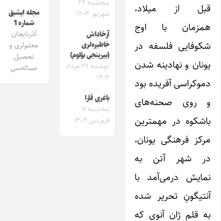
پنجشنبه ۲۲
قبل از میلاد،
مجله ایشیق
شهریور ۱۴۰۳
شماره 1
همزمان با اوج
آذربایجان
آرخاداش
شکوفایی فلسفه در
خاطیره‌لری
معلم‌لری و
(بیرینجی بؤلوم)
تحصیل
یونان و نهادینه شدن
دوشنبه ۲۹ مرداد
مساله‌سی
۱۴۰۳
دموکراسی آفریده بود
باغری قارا
و روی صحنه‌های
سه‌شنبه ۷
باشکوه در مهمترین
فروردین ۱۴۰۳
مرکز فرهنگی یونان،
در شهر آتن به
نمایش درمی‌آمد با
آنتیگونِ تحریر شده
به قلم ژان آنوی که