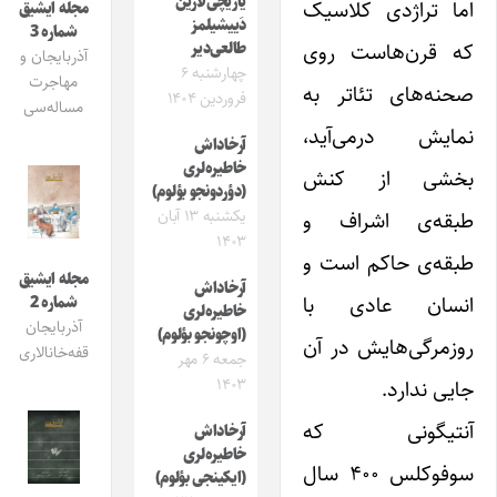
یازیچی‌لارین
اما تراژدی کلاسیک
مجله ایشیق
دَییشیلمز
شماره 3
که قرن‌هاست روی
طالعی‌دیر
آذربایجان و
چهارشنبه ۶
مهاجرت
صحنه‌های تئاتر به
فروردین ۱۴۰۴
مساله‌سی
نمایش در‌می‌آید،
آرخاداش
خاطیره‌لری
بخشی از کنش
(دؤردونجو بؤلوم)
یکشنبه ۱۳ آبان
طبقه‌ی اشراف و
۱۴۰۳
طبقه‌ی حاکم است و
مجله ایشیق
آرخاداش
انسان عادی با
شماره 2
خاطیره‌لری
آذربایجان
(اوچونجو بؤلوم)
روزمرگی‌هایش در آن
قفه‌خانالاری
جمعه ۶ مهر
۱۴۰۳
جایی ندارد.
آنتیگونی که
آرخاداش
خاطیره‌لری
سوفوکلس ۴۰۰ سال
(ایکینجی بؤلوم)