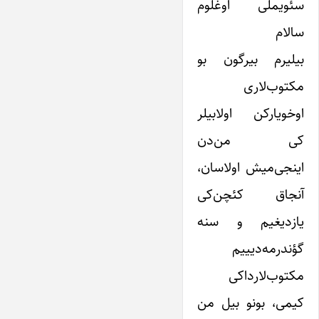
سئویملی اوغلوم
سالام
بیلیرم بیرگون بو
مکتوب‌لاری
اوخویارکن اولابیلر
کی من‌دن
اینجی‌میش اولاسان،
آنجاق کئچن‌کی
یازدیغیم و سنه
گؤندرمه‌دیییم
مکتوب‌لارداکی
کیمی، بونو بیل من