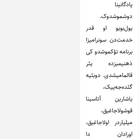
پادگانینا
دوشموشدوک.
یول‌بویو او قدر
خدمت‌دن سونرامیزا
برنامه تؤکموشدو کی
ذهنیمیزده یئر
قالمامیشدی. دوبئیه
گئده‌جه‌ییک،
یاشارین آتاسینا
قوشولاجاغیق،
میلیاردر اولاجاغیق،
اورادان دا