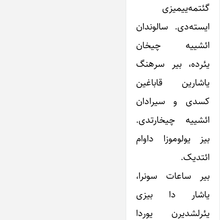
گئتمه‌ییمیزی
ایسته‌دی. سالوندان
ائشییه چیخان
یئرده، بیر سرهنگ
یاشارین قاباغین
کسدی و سیرادان
ائشییه چیخارتدی.
بیز یولوموزا داوام
ائتدیک.
بیر ساعات سونرا،
یاشار دا بیزی
یئرلشدیرن یوردا