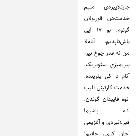
چارتلاییردی منیم
خدمت‌دن قورتولان
گونوم. بو ۱۷ آیی
باش‌تاپدیم، آنام‌لا
من نه قدر چوخ بیر-
بیریمیزی سئویریک.
آتام دا کی یئرینده.
خدمت کارتینی آلیب
ائوه قاییدان گوندن،
آنام باشیما
فیرلانیردی و آغزیمی
آچان کیمی جانیم!