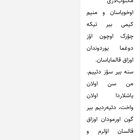
مکتوب‌لاری
اوخویاسان و منیم
کیمی بیر تیکه
چؤرک اوچون اؤز
دوغما یوردوندان
اوزاق قالمایاسان.
سنه بیر سؤز دئییم.
من سن اولان
یاشلاردا اولان
واخت، دئیه‌ردیم بیر
گون اورمودان اوزاق
قالسان اؤلرم و