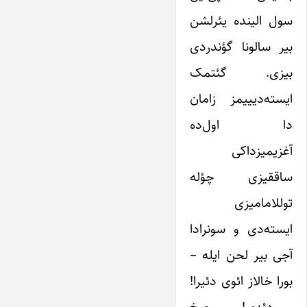
سول الینده یئرلشن
بیر سالونا گؤندردی
بیزی. گئتمک
ایسته‌دیییمز زامان
دا اول‌ده
آغزیمیزداکی
ساققیزی چؤله
توللامامیزی
ایسته‌دی و سونرادا
آجی بیر لحن ایله –
بورا خالاز ائوی دئیرا!