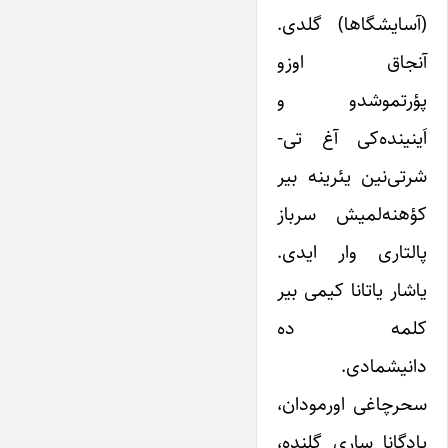
(آسایشگاها) گلدی.
آنجاق اوزو
پؤرتموشدو و
اَینینده‌کی آغ تی-
شرتی‌نین یئرینه بیر
کؤهنه‌لمیش سرباز
پالتاری وار ایدی.
یاشار یاتانا کیمی بیر
کلمه ده
دانیشمادی.
سحرچاغی اورمودان،
پادگانا ساری گلنده،