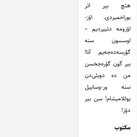
هئچ بیر اثر
بوراخمیردی. اؤز-
اؤزومه دئییردیم –
اوسسون سنه
گؤرسه‌ده‌جه‌یم آنا!
بیر گون گؤره‌جخسن
من ده دوبئی‌دن
سنه ور-وساییل
یوللامیشام! سن بیر
دؤز!
مکتوب