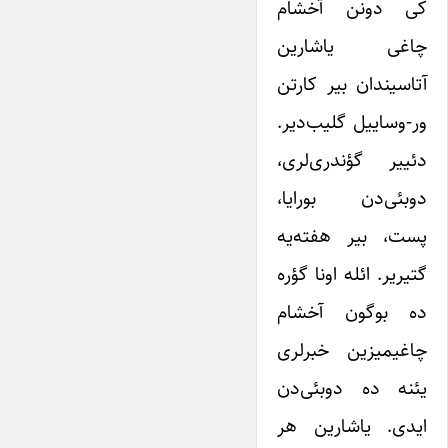
کی دونن آخشام
چاغی یاشارین
آتاسیندان بیر کارتن
ور-وساییل گلیب‌دیر.
دئییر گؤندری‌لری،
دوبئی‌دن بورایا،
پست، بیر هفته‌یه
گتیریر. ائله اونا گؤره
ده بوگون آخشام
چاغیمیزین خبرلری
یئنه ده دوبئی‌دن
ایدی. یاشارین هر