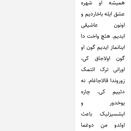
همیشه او شهره
عشق ایله باخاردیم و
اونون عاشیقی
ایدیم. هئچ واخت دا
اینانماز ایدیم گون او
گون اولاجاق کی،
اورانی ترک ائتمک
زوروندا قالاجاغام. نه
دئییم کی، چاره
یوخدور و
ایشسیزلیک باعث
اولدو من دوغما