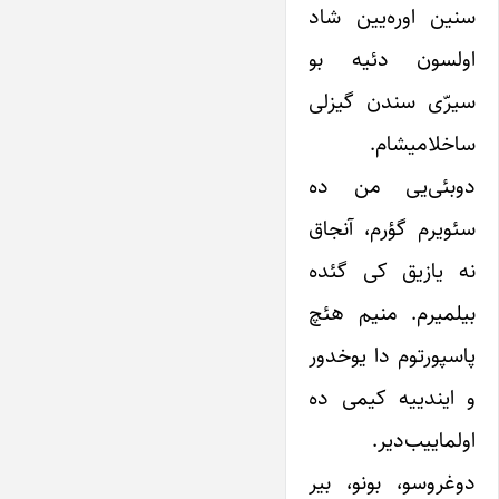
سنین اوره‌یین شاد
اولسون دئیه بو
سیرّی سندن گیزلی
ساخلامیشام.
دوبئی‌یی من ده
سئویرم گؤرم، آنجاق
نه یازیق کی گئده
بیلمیرم. منیم هئچ
پاسپورتوم دا یوخدور
و ایندییه کیمی ده
اولماییب‌دیر.
دوغروسو، بونو، بیر