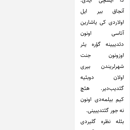
دا ایشچی ایدی.
آنجاق بیر ایل
اولاردی کی یاشارین
آتاسی اونون
دئدییینه گؤره یئر
اوزونون جنت
شهرلریندن بیری
اولان دوبئیه
گئدیب‌دیر. هئچ
کیم بیلمه‌دی اونون
نه جور گئتدییینی.
بئله نظره گلیردی