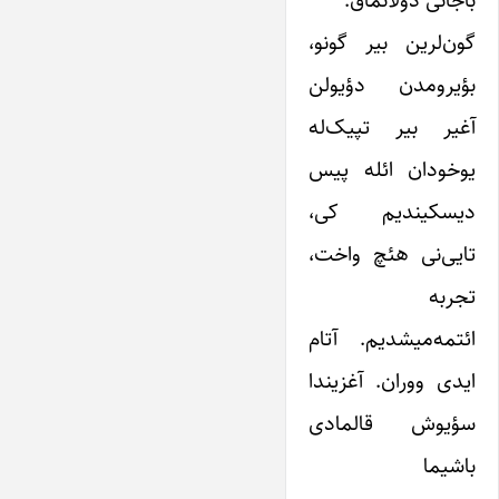
گون‌لرین بیر گونو،
بؤیرومدن دؤیولن
آغیر بیر تپیک‌له
یوخودان ائله پیس
دیسکیندیم کی،
تایی‌نی هئچ واخت،
تجربه
ائتمه‌میشدیم. آتام
ایدی ووران. آغزیندا
سؤیوش قالمادی
باشیما