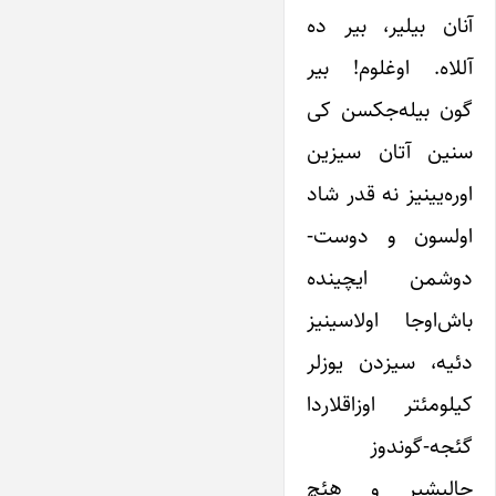
آنان بیلیر، بیر ده
آللاه. اوغلوم! بیر
گون بیله‌جکسن کی
سنین آتان سیزین
اوره‌یینیز نه قدر شاد
اولسون و دوست-
دوشمن ایچینده
باش‌اوجا اولاسینیز
دئیه، سیزدن یوزلر
کیلومئتر اوزاقلاردا
گئجه-گوندوز
چالیشیر و هئچ