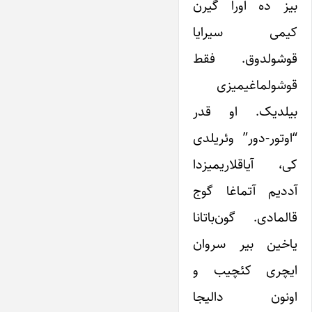
بیز ده اورا گیرن
کیمی سیرایا
قوشولدوق. فقط
قوشولماغیمیزی
بیلدیک. او قدر
“اوتور-دور” وئریلدی
کی، آیاقلاریمیزدا
آددیم آتماغا گوج
قالمادی. گون‌باتانا
یاخین بیر سروان
ایچری کئچیب و
اونون دالیجا