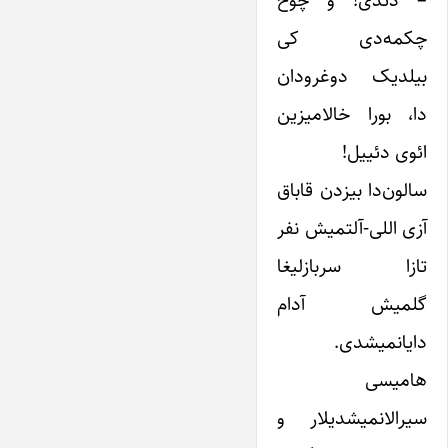
– دئدی! و چوخ
چکمه‌دی کی
بیلدیک دوغرودان
دا، بورا خالامیزین
ائوی دئییل!
سالون‌دا بیزدن قاباق
آزی اللی-آلتمیش نفر
تازا سربازلیغا
گلمیش آدام
دایانمیشدی.
هامیسی
سیرالانمیشدیلار و