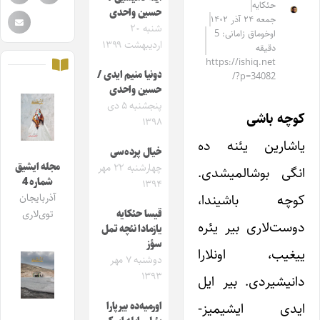
حئکایه
حسین واحدی
جمعه ۲۴ آذر ۱۴۰۲
شنبه ۲۰
اوخوماق زامانی: 5
اردیبهشت ۱۳۹۹
دقیقه
https://ishiq.net
دونیا منیم ایدی /
/?p=34082
حسین واحدى
پنجشنبه ۵ دی
کوچه ‌باشی
۱۳۹۸
یاشار‌ین یئنه ده
خیال پرده‌سی
مجله ایشیق
چهارشنبه ۲۲ مهر
انگی بوشالمیشدی.
شماره 4
۱۳۹۴
کوچه باشیندا،
آذربایجان
قیسا حئکایه
توی‌لاری
دوست‌لاری بیر یئره
یازمادا نئچه تمل
سؤز
ییغیب، اونلارا
دوشنبه ۷ مهر
۱۳۹۳
دانیشیردی. بیر ایل
ایدی ایشیمیز-
اورمیه‌ده بیرپارا