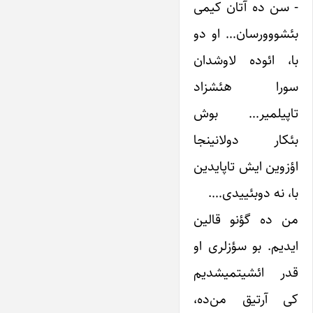
-‌ سن ده آتان کیمی
بئشووورسان… او دو
با، ائوده لاوشدان
سورا هئشزاد
تاپیلمیر… بوش
بئکار دولانینجا
اؤزوین ایش تاپایدین
با، نه دوبئییدی….
من ده گؤنو قالین
ایدیم. بو سؤزلری او
قدر ائشیتمیشدیم
کی آرتیق من‌ده،