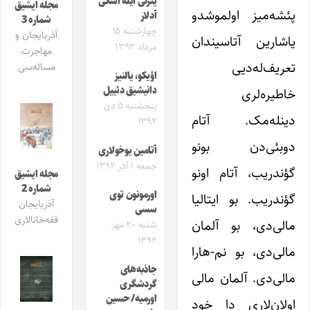
یئرلی ایله اسکی
مجله ایشیق
پئشه‌میز اولموشدو
آدلار
شماره 3
چهارشنبه ۱۵
آذربایجان و
یاشارین آتاسیندان
مرداد ۱۳۹۳
مهاجرت
تعریف‌له‌دیی
مساله‌سی
اؤیکو، یالنیز
دانیشیق دئییل
خاطیره‌لری
پنجشنبه ۵ دی
دینله‌مک. آتام
۱۳۹۲
دوبئی‌دن بونو
آتامین یوخولاری
جمعه ۱ آذر ۱۳۹۲
گؤندریب، آتام اونو
مجله ایشیق
شماره 2
اورمونون توی
گؤندریب. بو ایتالیا
آذربایجان
سسی
قفه‌خانالاری
مالی‌دی، بو آلمان
شنبه ۲۰ مهر
۱۳۹۲
مالی‌دی، بو نم-هارا
جاذبه‌های
مالی‌دی. آلمان مالی
گردشگری
اورمیه/ حسین
اولان‌لاری دا خود