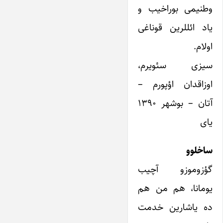
وطنیمی بوراخیب و
یاد ائللرین قوناغی
اولام.
سیزی سئویرم،
اوزاقدان اؤپورم –
آتان – بوشهر ۱۳۹۰
یای
ساخلوو
گؤزوموزو آچیب
یومانا، هم من هم
ده یاشارین خدمت