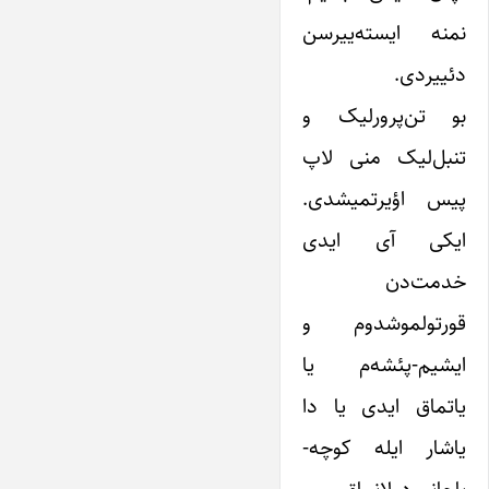
نمنه ایسته‌ییرسن
دئییردی.
بو تن‌پرورلیک و
تنبل‌لیک منی لاپ
پیس اؤیرتمیشدی.
ایکی آی ایدی
خدمت‌دن
قورتولموشدوم و
ایشیم-پئشه‌م یا
یاتماق ایدی یا دا
یاشار ایله کوچه-
باجانی دولانماق.