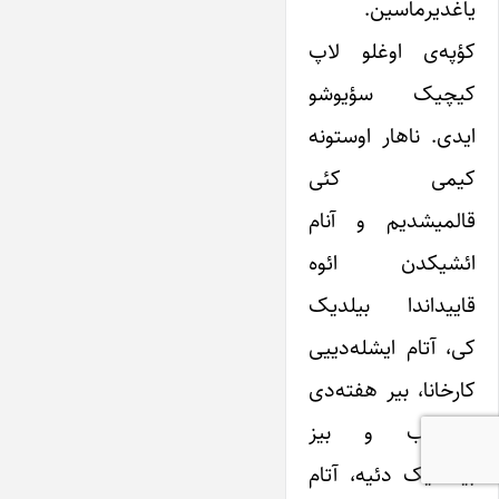
یاغدیرماسین.
کؤپه‌ی اوغلو لاپ
کیچیک سؤیوشو
ایدی. ناهار اوستونه
کیمی کئی
قالمیشدیم و آنام
ائشیکدن ائوه
قاییداندا بیلدیک
کی، آتام ایشله‌د‌‌ییی
کارخانا، بیر هفته‌دی
باغلانیب و بیز
بیلمه‌یک دئیه، آتام