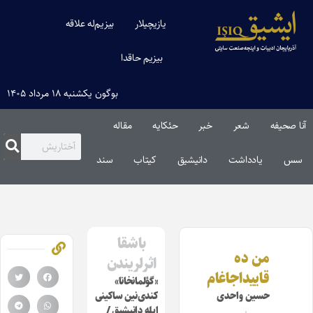
یازیچیلار
بیزیم‌له علاقه
بیزیم حاقدا
بوگون یکشنبه ۱۸ مرداد ۱۴۰۵
آنا صحیفه
شعر
خبر
حئکایه
مقاله‌
سس
یادداشت
دانیشیق
کیتاب
سند
باشقا
من ده
اثرلریندن
قاییداجاغام
«گؤلمانخانا»
حسین واحدی
کندی‌نین ساکینی
ایله دانیشیق /