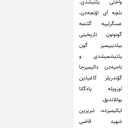
واختی یئتیشدی.
نئچه آی اؤنجه‌دن،
عسگرلییه گئتمه
گونونون تاریخینی
بیلدیییمیز گون
یئتیشمیشدی و
ناحیه‌دن دالیمیزجا
گؤندریلر کاغیذین
اوزویله پادگانا
یوللاندیق.
ایکیمیزده، تبریزین
شهید قاضی