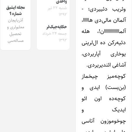
واحدی
مجله ایشیق
وئریب دئییردی؛ -‌
شنبه ۲۲ تیر
شماره 1
۱۳۹۲
آلماان مالی‌دی هااااا،
آذربایجان
معلم‌لری و
حکایه‌جیک‌لر
آلمااااااااااااان!، هله
جمعه ۲۴ خرداد
تحصیل
۱۳۹۲
مساله‌سی
دئیه‌رکن‌ ده ال‌لرینی
یوخاری آپاریردی،
آشاغی ائندیریردی.
کوچه‌میز چیخماز
(بن‌بست) ایدی و
کوچه‌ده اون ائو
ایدیک و
چوخوموزون آتاسی‌