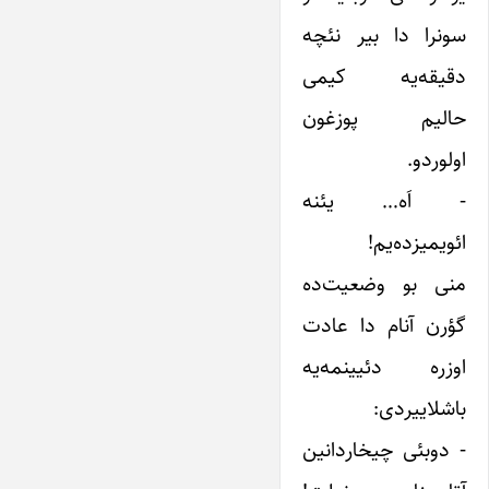
سونرا دا بیر نئچه
دقیقه‌یه کیمی
حالیم پوزغون
اولوردو.
-‌ اَه… یئنه
ائویمیزده‌یم!
منی بو وضعیت‌ده
گؤرن آنام دا عادت
اوزره دئیینمه‌یه
باشلاییردی:
-‌ دوبئی چیخاردانین