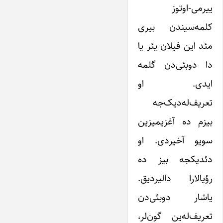
ییرمی-اوتوز
کلمه‌سیندن بیری
مئد این فیلان یئر یا
دا دوبئی‌دن گلمه
ایدی. او
تعریف‌له‌دیک‌جه
بیزم ده آغزیمیزین
سویو آخیردی. او
دئدیکجه بیز ده
رؤیالارا دالیردیق.
یاشار دو‌بئی‌دن
تعریف‌له‌ین گون‌لر،