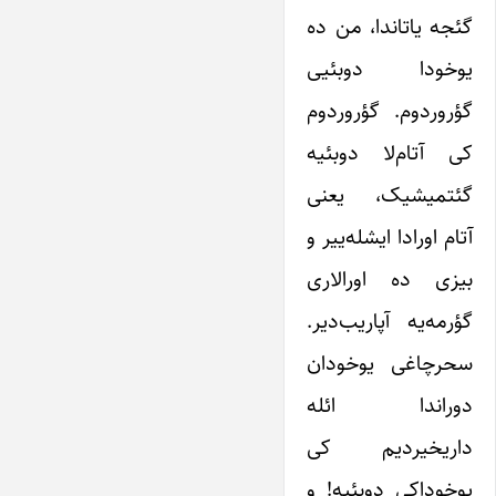
گئجه یاتاندا، من ده
یوخودا دوبئیی
گؤروردوم. گؤروردوم
کی آتام‌لا دوبئیه
گئتمیشیک، یعنی
آتام اورادا ایشله‌ییر و
بیزی ده اورالاری
گؤرمه‌یه آپاریب‌دیر.
سحرچاغی یوخودان
دوراندا ائله
داریخیردیم کی
یوخوداکی دوبئیه! و