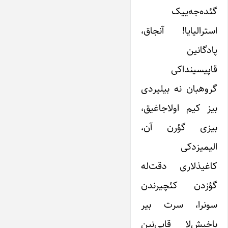
گئده‌جه‌ییک
استرالیایا! آنجاق،
پادگانین
قاپیسینداکی
گروهبان نه بیلیردی
بیز کیم اولاجاغیق،
بیزی گؤرن آن،
الیمیزدکی
کاغیذلاری دقت‌له
گؤزدن کئچیرندن‌
سونرا، سرت بیر
باخیش‌لا قاپی‌نین