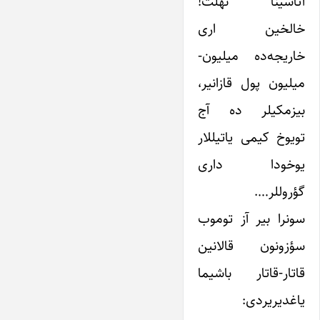
آتاسینا نهلت!
خالخین اری
خاریجه‌ده میلیون-
میلیون پول قازانیر،
بیزمکیلر ده آج
تویوخ کیمی یاتیللار
یوخودا داری
گؤروللر….
سونرا بیر آز توموب
سؤزونون قالانین
قاتار-قاتار باشیما
یاغدیریردی: