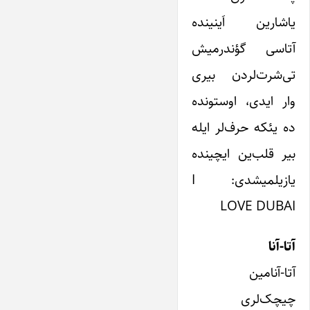
یاشارین اَینینده
آتاسی گؤندرمیش
تی‌شرت‌لردن بیری
وار ایدی، اوستونده
ده یئکه حرف‌لر ایله
بیر قلب‌ین ایچینده
یازیلمیشدی: I
LOVE DUBAI
آتا-آنا
آتا-آنامین
چیچک‌لری