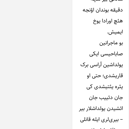
دقیقه‌ بوندان‌ اؤنجه‌
هئچ اورادا‌ ‌یوخ
ایمیش.
بو‌ ماجرانین‌
صاباحیسی‌ ایکی‌
‌یولداشین‌ آراسی‌ برک
قاریشدی؛ حتی او‌
یئره یئتیشدی‌ کی‌
جان‌ دئییب جان‌
ائشیدن ‌یولداشلار‌ بیر
– بیری‌‌لری‌ ایله قانلی‌