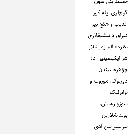
حیسلرینی سون
‌گوج‌لری ایله ‌کور
ائدیب و‌ هئچ بیر
قیراق دانیشیقلاری
نظرده آلمازمیشلار.
هر ایکیسینین ده
چؤهره‌سیندن
دوز‌لوک، ‌موروت‌ و‌
برابرلیک
سوزولرمیش.
‌یولداشلارین‌
بیریسی‌نین‌ آدی‌