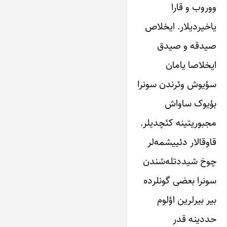
ووروب‌ و‌ قارا‌
یاخیردیلار. ایخلاص‌
صیدقه‌ و‌ صیدق‌
ایخلاصا‌ یامان‌
سؤ‌یوش‌ وئرندن‌ سونرا‌
بؤ‌یوک‌ ساواش
مجبوریتینه‌ کئچدیلر.
قاوقالار‌ دئییشمه‌‌لر‌
چوخ‌ شیددتله‌شندن
سونرا‌ بعضی‌ ‌‌گونلرده‌
بیر بیرلرین‌ اؤ‌لوم‌
حددینه قدر‌