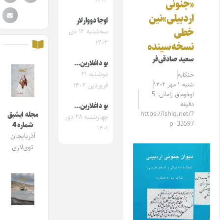
۱۴۰۳
«جنونی‌
اردبیلی»‌نین
اوجا‌ دووارلار
خطی‌
سه‌شنبه ۱۲ دی
۱۴۰۲
نسخه‌‌سینده‌
سعید صادقی‌فر
بو داغلارین…
دوشنبه ۲۱
حئکایه
شنبه ۱ مهر ۱۴۰۲
فروردین ۱۴۰۲
اوخوماق زامانی: 5
دقیقه
بو داغلارین…
https://ishiq.net/?
مجله ایشیق
چهارشنبه ۲۸ دی
p=33597
شماره 4
۱۴۰۱
آذربایجان
توی‌لاری