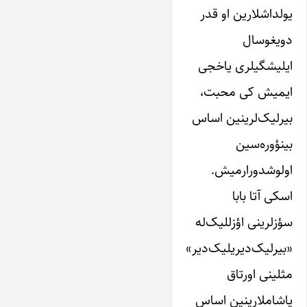
‌یولداشلارین‌ او‌ قدر‌
دویغوسال‌
ایلیشگیلری‌ یاخجی
ایمیش‌ کی محبت،
بیرلیک‌لرینین اساس‌
بینؤوره‌سین‌
او‌لوشدورارمیش.
اسکی آتا‌ بابا
سؤزلرینی‌ اؤزللیک‌‌له‌
«بیرلیک‌‌دیریلیک‌دیر»
مثلینی اورتاق
یاشاملارینین‌ اساس