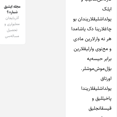
مجله ایشیق
ایلک
شماره 1
‌یولداشلیقلاریندان‌ بو
آذربایجان
معلم‌لری و
چاغلارینا دک یاشامدا
تحصیل
مساله‌سی
هر نه وارلارین مادی
و مع‌نوی وارلیقلارین
برابر حیسه‌یه
بؤل‌موش‌موشلر.
اورتاق
‌یولداشلیقلاریندا
پاخیللیق و‌
قیسقانجلیق