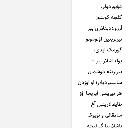
دؤ‌یوردولر.
گئجه‌ ‌‌گوندوز‌
آرزولادیقلاری‌ بیر‌
بیرلرینین‌ اؤ‌لو‌مو‌نو‌
گؤرمک‌ ایدی،
‌یولداشلار‌ بیر‌ –
بیرلرینه‌ دوشمان‌
ساییلیردیلار؛‌ او‌ اوزدن‌
هر‌ بیریسی‌ آیریجا‌ اؤز‌
طایفالارینین‌ آغ‌
ساققالی‌ و‌ بؤ‌یوک‌
باشلارینا‌ گیزلیجه‌