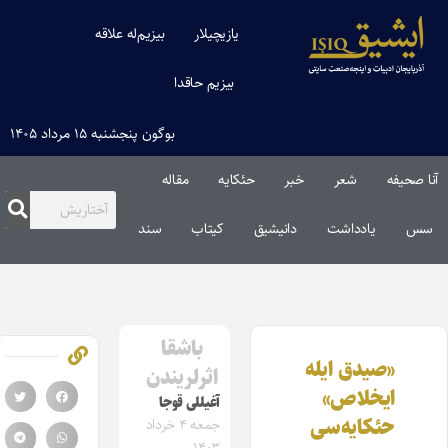
یازیچیلار
بیزیم‌له علاقه
بیزیم حاقدا
بوگون پنجشنبه ۱۵ مرداد ۱۴۰۵
آنا صحیفه
شعر
خبر
حئکایه
مقاله‌
سس
یادداشت
دانیشیق
کیتاب
سند
باشقا
«صیدق ایله
اثرلریندن
ایخلاص»
آغیللی‌ قوجا
حئکایه‌سی
جمعه ۴ خرداد