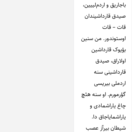
باجاریق و‌ اردم‌لییین‌،
صیدق قارداشیندان‌
قات – قات‌
‌اوستوندور. من‌ سنین‌
بؤ‌یوک‌ قارداشین
اولاراق، صیدق
قارداشینی‌ سنه‌
اردملی‌ بیریسی‌
گؤر‌مورم. او سنه‌ هئچ‌
چاغ‌ یاراشمادی‌ و‌
یاراشمایاجاق‌ دا.
شیطان بیرآز‌ عصب‌