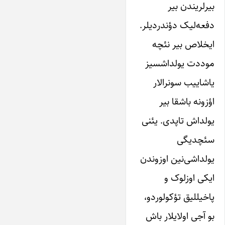
بیرلریندن‌ بیر‌
دفعه‌‌لیک‌ دؤندردیلر.
ایخلاص بیر‌ نئچه
‌موددت‌ ‌یولداشسیز‌
یاشاییب‌ سونرالار
اؤزونه‌ باشقا بیر‌
‌یولداش‌ تاپدی. یئنی‌
سئچدیگی‌
‌یولداشی‌‌نین‌ اوزوندن‌
ایکی‌ اوز‌لوک‌ و‌
پاخیللیق‌ تؤ‌کو‌لوردو‌،
بو‌ آجی‌ اولایلار‌ باش