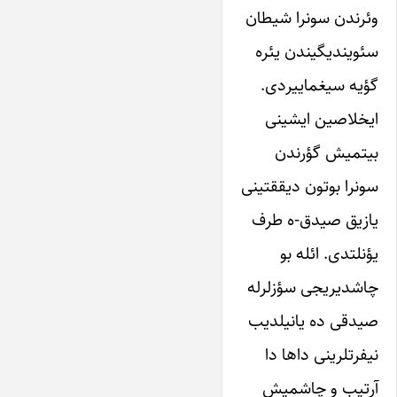
وئرندن سونرا‌ شیطان‌
سئویندیگیندن‌ یئره
گؤیه‌ سیغماییردی.
ایخلاصین ایشینی‌
بیتمیش گؤرندن‌
سونرا بوتون‌ دیققتینی
یازیق صیدق-ه طرف
یؤنلتدی. ائله بو‌
چاشدیریجی سؤزلرله‌‌
صیدقی‌ ده‌ یانیلدیب‌
نیفرتلرینی‌ داها‌ دا‌
آرتیب و‌ چاشمیش‌