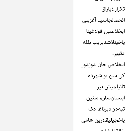
تکرارلایاراق
ائحمالجاسینا آغزینی
ایخلاصین قولاغینا‌
یاخینلاشدیریب بئله
دئییر:
ایخلاص جان دوزدور‌
کی سن بو شهرده
تانیلمیش بیر‌
اینسان‌‌سان، سنین
تپه‌دن‌دیرناغا دک
یاخجیلیقلارین هامی‌