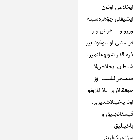
ایخلاص او‌نون
ایشیقلی چؤهره‌سینه‌
وورو‌لوب هوش‌لو‌ و‌
فراستلی‌ اولدوغونا‌ بیر‌
ذره قدر ‌شوبهه‌لنمیر.
شیطان ایخلاص‌‌لا‌
صمیمی‌‌لشیب‌ اؤز
حوققالاری‌ ایلا‌ اؤزو‌نو‌
اونا یاخینلاشدیریر.
قیسقانجلیق‌ و‌
پاخیللیق
سؤز‌جوک‌‌لرینی‌