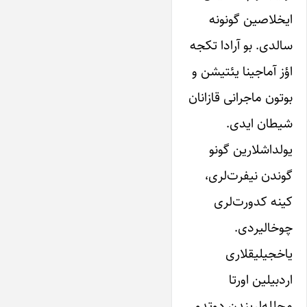
ایخلاصین ‌‌گو‌نونه‌
سالدی. بو آرادا‌ تکجه
اؤز‌ آماجینا‌ یئتیشن و
بوتون‌ ماجرانی قازانان
شیطان ایدی.
‌یولداشلارین‌ ‌‌گو‌نو‌
‌‌گوندن‌ نیفرت‌‌لری،‌
کینه‌ ‌کدورت‌‌لری‌
چوخالیردی‌.
یاخجیلیقلاری‌
اردبیلین‌ اورتا‌
محلله‌‌لریندن‌ دوتدو‌