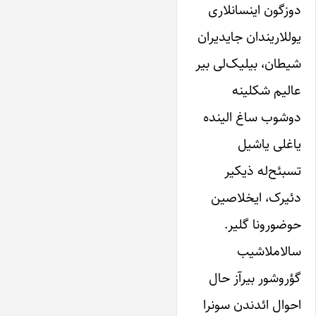
دوز‌‌گون‌ اینسانلاری‌
‌یوللاریندان‌ جایدیران
شیطان، بیلیک‌‌لی بیر
عالیم شکلینه
دو‌شوب‌ ساغ‌ الینده‌
یاغلی یاشیل
تسبئح‌له ذیکیر
دئیرک، ایخلاصین
حوضورونا گلیر.
سالاملاشیب
گؤرو‌شور‌ بیرآز‌ حال
احوال ائدندن سونرا