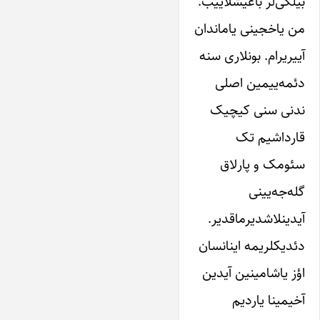
بیلگی‌لر باغیشلاییب.
من یاخجینی یاماندان
آییریرام. بونلاری سنه
دئمه‌ییمین اصلی
ندنی سنی کیچیک‌
قارداشیم تک
سئومک و‌ پارلاق
گله‌جه‌یینی‌
آیدینلاشدیرماقدیر.
دئدیکلریمه‌ اینانسان‌
اؤز یاشامینین آیدین‌
آخیمینا‌ یاردیم