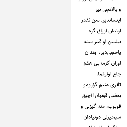
و‌ یالانچی بیر
اینساندیر. سن نقدر
اوندان‌ اوزاق گزه‌
بیلسن او‌ قدر سنه
یاخجی‌دیر، اوندان
اوزاق‌ گزمه‌یی هئچ
چاغ او‌نوتما.
تانری منیم گؤزو‌مو‌
بعضی قو‌نولارا آچیق
قو‌یوب، منه گیزلی‌ و‌
سیحیرلی دونیادان‌