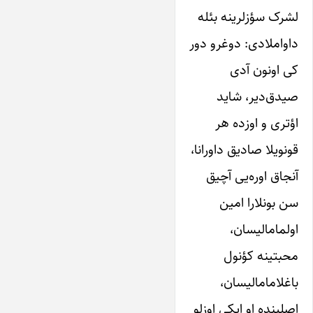
لشرک‌ سؤزلرینه بئله
داواملادی: دوغرو‌ دور
کی او‌نون آدی‌
صیدق‌‌دیر، شاید‌
اؤتری و اوزده‌ هر
قو‌نویلا‌ صادیق داورانا،
آنجاق اوره‌یی‌ آچیق
سن بونلارا امین
اولمامالیسان،
محبتینه کؤ‌نول‌
باغلامامالیسان،
اصلینده او‌ ایکی‌ اوز‌لو‌