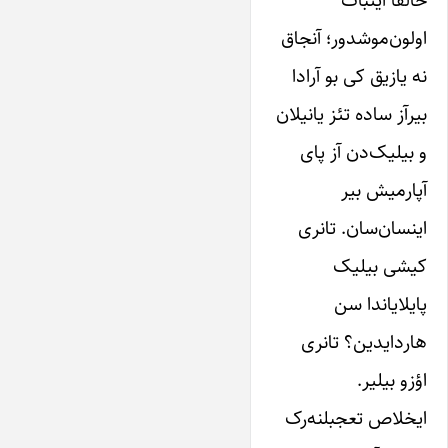
خالقا‌ ایثبات
او‌لون‌موشدور؛ آنجاق
نه‌ یازیق کی بو‌ آرادا‌
بیرآز‌ ساده تئز‌ یانیلان
و‌ بیلیک‌دن آز‌ پای
آپارمیش بیر‌
اینسان‌سان. تانری
کیشی بیلیک
پایلایاندا سن
هاردایدین؟ تانری
اؤزو‌ بیلیر.
ایخلاص تعجبلنه‌رک‌