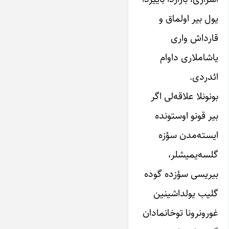
‌یول بیر اولماق و
قارداش واری
یاشاملاری داوام
ائدردی.
بو‌نونلا علاقه‌لی‌ اگر
بیر قو‌نو ‌اوستونده
ایسته‌مدن سؤزه
گلسه‌یمیشلر،
بیریسی سؤزده ‌گوده
گلیب ‌یولداشینین‌
غورونرونا‌ توخانمادان