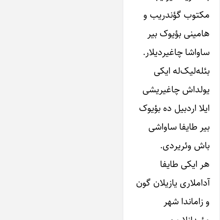
مکتوب‌ گؤندریب و‌
هامینی‌ بؤ‌یوک‌ بیر‌
ساواشا چاغیردیلار.
بئله‌لیک‌‌له‌ ایکی‌
‌یولداش چاغیریشی‌
ایلا اردبیل ده‌ بؤ‌یوک‌
بیر‌ طایفا ساواشی
باش وئریردی‌.
هر ایکی‌ طایفا
آداملاری‌ یازیلان ‌‌گون‌
و‌ زاماندا‌ شهر‌