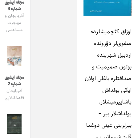
مجله ایشیق
شماره 3
آذربایجان و
مهاجرت
مساله‌سی
اوزاق کئچمیشلرده
صفوی‌لر‌ دؤرونده‌
اردبیل شهرینده‌
بوتون صمیمیت و‌
صداقتلره باغلی اولان‌
مجله ایشیق
شماره 2
ایکی ‌یولداش
آذربایجان
قفه‌خانالاری
یاشاییرمیشلار.
‌یولداشلار بیر –
بیرلرینی عینی‌ دوغما‌
قارداش‌سانیب و