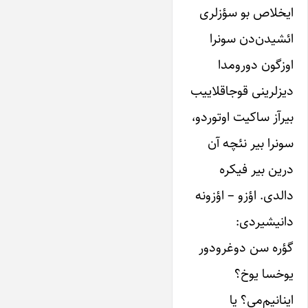
ایخلاص بو سؤزلری
ائشیدن‌دن سونرا‌
اوز‌‌گون‌ دورومدا
دیزلرینی‌ قوجاقلاییب‌
بیرآز ساکیت اوتوردو،
سونرا بیر‌ نئچه‌ آن
درین بیر‌ فیکره
دالدی. اؤزو‌ – اؤزونه‌
دانیشیردی:
گؤره سن دوغرودور‌
‌یوخسا ‌یوخ؟
اینانیم‌‌می؟ یا