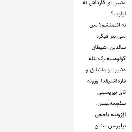
دئییر: آی‌ قارداش نه‌
او‌لوب؟
نه ائتمئشم؟ سن‌
منی بتر فیکره
سالدین‌. شیطان
‌گو‌لومسه‌یرک‌ بئله
دئییر: ‌یولداشلیق‌ و‌
قارداشلیقدا اؤزونه‌
تای بیریسینی‌
سئچمه‌لیسن.
اؤزونده‌ یاخجی‌
بیلیرسن‌ سنین