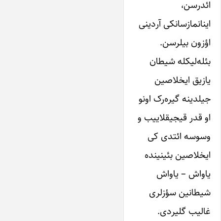
ائدرسن،
اینانمازسانکی آردینی‌
اؤزون‌ بیلرسن.
بئله‌لیکله‌ شیطان
یازیق ایخلاصین
جیلدینه گیره‌رک او‌نو
او‌ قدر‌ قیجیقلاییب و‌
وسوسه ائتدی کی
ایخلاصین‌ بئینینده
یاواش – یاواش‌
شیطانین سؤزلری
غالیب گلیردی.