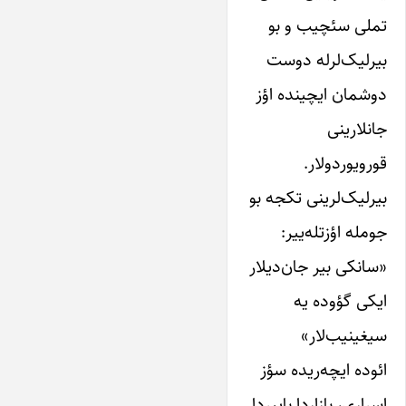
تملی سئچیب و بو‌
بیرلیک‌لرله دوست
دوشمان‌ ایچینده اؤز‌
جانلارینی
قورو‌یوردولار.
بیرلیک‌لرینی تکجه بو
‌‌جومله اؤزتله‌‌ییر:
«سانکی بیر جان‌دیلار‌
ایکی گؤوده یه
سیغینیب‌لار»
ائوده ایچه‌ریده سؤز
اسراری، بازاردا باییردا