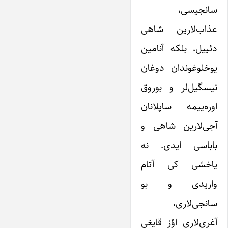
سانجیسی،
عذاب‌لارین شاهی
دئییل، بلکه آنامین
یوخلوغوندان دوغان
نیسگیل‌لر و بوروق
اوره‌ییمه ساپلانان
آجی‌لارین شاهی و
باباسی ایدی. نه
یاخشی کی آتام
واریدی و بو
سانجی‌لاری،
آغری‌لاری اؤز قایغی