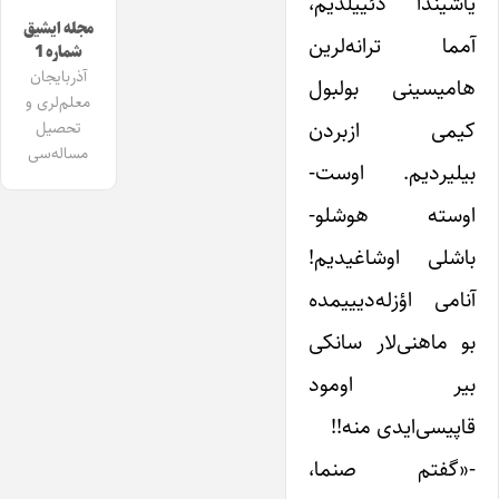
یاشیندا دئییلدیم،
مجله ایشیق
آمما ترانه‌لرین
شماره 1
آذربایجان
هامیسینی بولبول
معلم‌لری و
کیمی ازبردن
تحصیل
مساله‌سی
بیلیردیم. اوست-
اوسته هوشلو-
باشلی اوشاغیدیم!
آنامی اؤزله‌دیییمده
بو ماهنی‌لار سانکی
بیر اومود
قاپیسی‌ایدی منه!!
-«گفتم صنما،