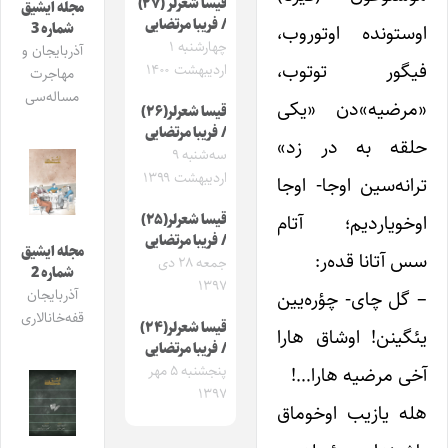
قیسا شعرلر (۲۷)
مجله ایشیق
/ فریبا مرتضایی
شماره 3
اوستونده اوتوروب،
چهارشنبه ۱
آذربایجان و
فیگور توتوب،
اردیبهشت ۱۴۰۰
مهاجرت
مساله‌سی
«مرضیه»دن «یکی
قیسا شعرلر(۲۶)
/ فریبا مرتضایی
حلقه به در زد»
سه‌شنبه ۹
اردیبهشت ۱۳۹۹
ترانه‌سین اوجا- اوجا
اوخویاردیم؛ آتام
قیسا شعرلر(۲۵)
/ فریبا مرتضایی
مجله ایشیق
سس آتانا قده‌ر:
جمعه ۲۸ دی
شماره 2
۱۳۹۷
– گل چای- چؤره‌یین
آذربایجان
قفه‌خانالاری
قیسا شعرلر(۲۴)
یئگینن! اوشاق هارا
/ فریبا مرتضایی
آخی مرضیه هارا…!
پنجشنبه ۵ مهر
۱۳۹۷
هله یازیب اوخوماق