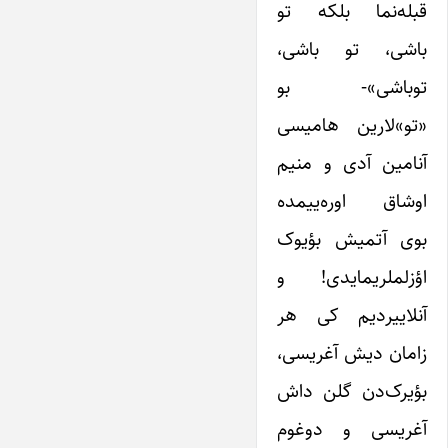
قبله‌نما بلکه تو
باشی، تو باشی،
توباشی»- بو
«تو»لارین هامیسی
آنامین آدی و منیم
اوشاق اوره‌ییمده
بوی آتمیش بؤیوک
اؤزلملریمایدی! و
آنلاییردیم کی هر
زامان دیش آغریسی،
بؤیرک‌دن گلن داش
آغریسی و دوغوم