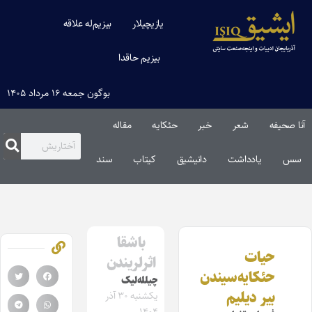
یازیچیلار
بیزیم‌له علاقه
بیزیم حاقدا
بوگون جمعه ۱۶ مرداد ۱۴۰۵
آنا صحیفه
شعر
خبر
حئکایه
مقاله‌
سس
یادداشت
دانیشیق
کیتاب
سند
باشقا
حیات
اثرلریندن
حئکایه‌سیندن
چیلله‌لیک‌
بیر دیلیم
یکشنبه ۳۰ آذر