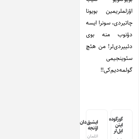
اؤزلملریمین بویونا
چاتیردی، سونرا ایسه
دؤنوب منه بوی
دئییردی‌لر! من هئچ
سئوینجیمی
گولمه‌دیم‌کی!!
گوزگوده
ایشیق‌دان
ایتن
اؤنجه
ایل‌لر
ائلمان