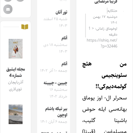
۱۴۰۴
فریبا مرتضایی
حئکایه
تور آتان
دوشنبه ۱۷ بهمن
شنبه ۲۵ اسفند
۱۴۰۱
۱۴۰۳
اوخوماق زامانی: < 1
دقیقه
آنام
https://ishiq.net/
سه‌شنبه ۱۸ دی
?p=32446
۱۴۰۳
من هئچ
آنام
مجله ایشیق
جمعه ۱۰ آذر ۱۴۰۲
سئوینجیمی
شماره 4
آذربایجان
چییین – چییینه
گولمه‌دیم‌کی!!
توی‌لاری
سه‌شنبه ۱۶
سحرلر ال- اوز یوماق
خرداد ۱۴۰۲
بهانه‌سی ایله حوض
بیر تیکه یاشام
اوچون
باشینا گلیب،
جمعه ۶ آبان ۱۴۰۱
موسلوغون (قیرنا)