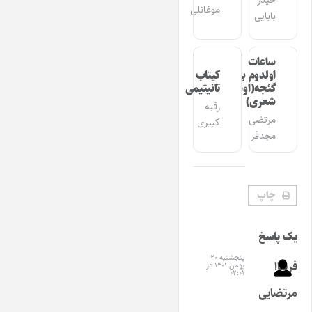
حیدر
موغانلی
بابایی
ساعات
اولدوم بیر
کیتاب
گئجه(اوشاق
تانیتیمی
شعری)
رقیه
مرتضی
کبیری
مجدفر
چاپ
یک پاسخ
پنجشنبه ۲۰
فریباا
بهمن ۱۴۰۱ در
۰۲:۰۱
مرتضایی