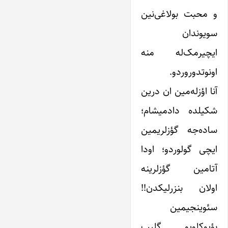
و محبت بولاغی‌نین
سویوندان
ایچیرمک‌له منه
اونوتدوروردو.
آنا اؤزله‌مین ان درین
شکیلده دادمیشام؛
ساده‌جه گؤزلریمین
ایچی گولوردو؛ اودا
آتامین گؤزلرینه
اولان بنزرلیکدن!!
سئوینجیمین
بؤیوکلویو گلیب