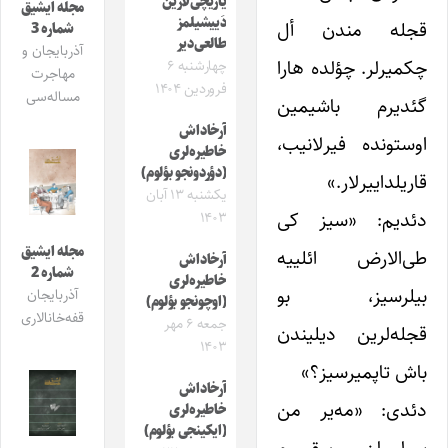
یازیچی‌لارین
مجله ایشیق
دَییشیلمز
قجله مندن أل
شماره 3
طالعی‌دیر
آذربایجان و
چکمیرلر. چؤلده هارا
چهارشنبه ۶
مهاجرت
فروردین ۱۴۰۴
مساله‌سی
گئدیرم باشیمین
آرخاداش
اوستونده فیرلانیب،
خاطیره‌لری
(دؤردونجو بؤلوم)
قاریلداییرلار.»
یکشنبه ۱۳ آبان
دئدیم: «سیز کی
۱۴۰۳
مجله ایشیق
طی‌الارض ائلییه
آرخاداش
شماره 2
خاطیره‌لری
بیلرسیز، بو
آذربایجان
(اوچونجو بؤلوم)
قفه‌خانالاری
جمعه ۶ مهر
قجله‌لرین دیلیندن
۱۴۰۳
باش تاپمیرسیز؟»
آرخاداش
دئدی: «مه‌یر من
خاطیره‌لری
(ایکینجی بؤلوم)
سولیمان پیقمبرم