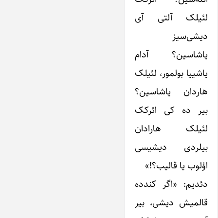
لئیلک آلتی آی
دیشی‌سیز
یاشاسین؟ آدام
یاشییا بولمور، لئیلک
هاردان یاشاسین؟
بیر ده کی ائرکک
لئیلک هارادان
بیلردی دیشیسی
اؤلوب یا قالیب؟!»
دئدیم: «اگر کندده
قالمیش دیشی، بیر