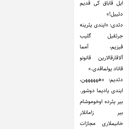
ایل قاباق کی قدیم
دئییل!»
دئدی: «ایندی یئرینه
جرثقیل گلیب
قیزیم، آمما
آلاقارقالارین قانونو
قاناد یولماقدی.»
دئدیم: «ههههههن،
ایندی یادیما دوشور.
بیر یئرده اوخوموشام
بیر زامانلار
خانیملاری مجازات