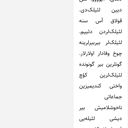
دیین‌ لئیلک‌دی.
قولاق آس سنه
لئیلک‌لردن دئییم.
لئیلک‌لر بیربیرلرینه
چوخ وفادار اولارلار.
گونلرین بیر گونونده
لئیلک‌لرین کؤچ
واختی کندیمیزین
جماعاتی
ناخوشلامیش بیر
دیشی ‌لئیله‌یی