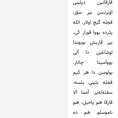
قارقانین دیلینی
اؤیرنسن بیر سؤز،
قجله گیج اولار. ائله
یئرده یووا قورار کی،
بیر قاریش بویوندا
اوشاغین دا ألی
یوواسینا چاتار.
بولوسن دا هر کیم
قجله بئینی یئسه،
سفئه‌له‌یر. آمما آلا
قارقا هم پاخیل، هم
ناموسلو، هم ده