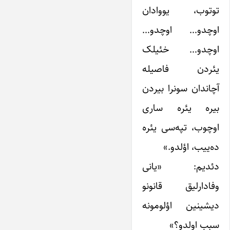
توتوب، یووادان
اوچدو… اوچدو…
اوچدو… خئیلک
یئردن فاصیله
آچاندان سونرا بیردن
بیره یئره ساری
اوچوب، تپه‌سی یئره
ده‌ییب، اؤلدو.»
دئدیم: «یانی
وفادارلیق قانونو
دیشینین اؤلومونه
سبب اولدو؟»