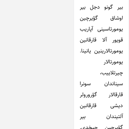
بیر گونو دجل بیر
اوشاق گؤیرچین
یومورتاسینی آپاریب
قویور آلا قارقانین
یومورتالارینین یانینا.
یومورتالار
چیرتلاییب،
سیناندان سونرا
قارقالار گؤرورولر
دیشی قارقانین
آلتیندان بیر
گؤیرچین چیخدی.