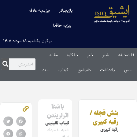
یازیچیلار
بیزیم‌له علاقه
بیزیم حاقدا
بوگون یکشنبه ۱۸ مرداد ۱۴۰۵
آنا صحیفه
شعر
خبر
حئکایه
مقاله‌
سس
یادداشت
دانیشیق
کیتاب
سند
باشقا
بئش قجله /
اثرلریندن
رقیه کبیری
کیتاب تانیتیمی
رقیه کبیری
شنبه ۱۰ مرداد