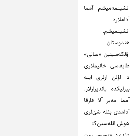
ائشیتمه‌میشم آمما
آداملاردا
ائشیتمیشم.
هندوستان
اؤلکه‌سینین «ساتی»
طایفاسی خانیملاری
دا اؤلن ارلری ایله
بیرلیکده یاندیرارلار.
آمما مه‌یر آلا قارقا
آدامدی بئله شئ‌لری
هوش ائله‌سین؟»
دئدی: «یوووو، سن