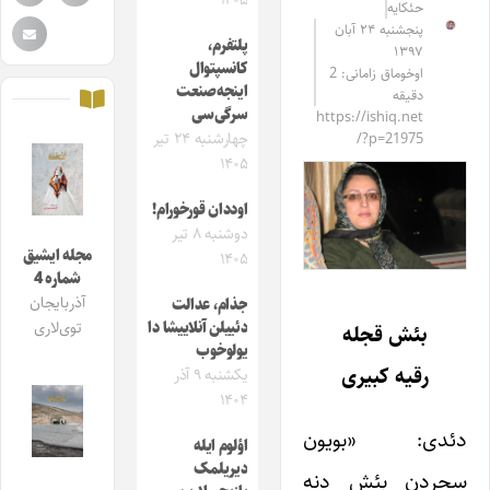
۱۴۰۵
حئکایه
پنجشنبه ۲۴ آبان
پلتفرم،
۱۳۹۷
کانسپتوال
اوخوماق زامانی: 2
اینجه‌صنعت
دقیقه
سرگی‌سی
https://ishiq.net
چهارشنبه ۲۴ تیر
/?p=21975
۱۴۰۵
اوددان قورخورام!
دوشنبه ۸ تیر
مجله ایشیق
۱۴۰۵
شماره 4
آذربایجان
جذام، عدالت
دئییلن آنلاییشا دا
توی‌لاری
بئش قجله
یولوخوب
رقیه کبیری
یکشنبه ۹ آذر
۱۴۰۴
دئدی: «بویون
اؤلوم ایله
دیریلمک
سحردن بئش دنه