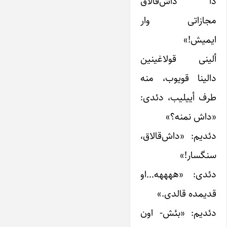
دا داش‌قالاق
مجازاتی وار
ایمیش!»
ألینی قولاغینین
دالینا قویوب، منه
طرف أییلیب، دئدی:
«داش نمنه؟»
دئدیم: «داش‌قالاق،
سنگسار!»
دئدی: «ههههه…او
قدیمده قالدی.»
دئدیم: «بئش- اون