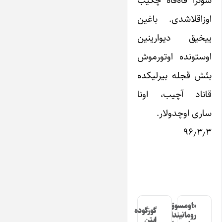
اوزاقلاشدی. باغین
ییخیق دیوارینین
اوستونده اوتورموش
بئش قجله بیرلیکده
قاناد آچیب، اونا
ساری اوچدولار.
۹۶٫۳٫۳
«اومسوق»
گوزگوده
رومانیندا
ایتن