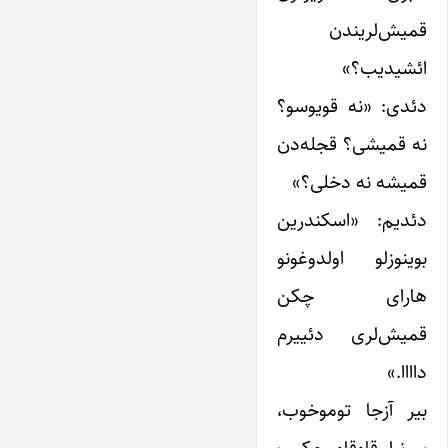
قمیش‌لریندن
ائشیدیب؟»
دئدی: «نه قویوسو؟
نه قمیشی؟ قجله‌دن
قمیشه نه دخلی؟»
دئدیم: «اسکندرین
بوینوزلو اولدوغونو
هارای چکن
قمیش‌لری دئییرم
داااا.»
بیر آزجا توموخوب،
سونرا قاه‌قاه چکیب