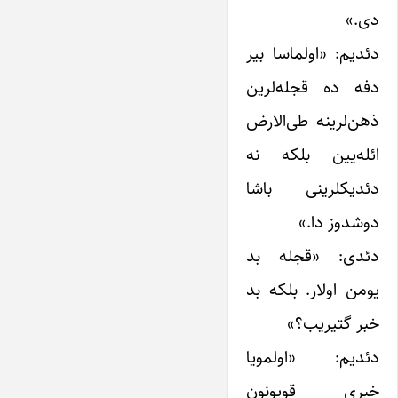
دی.»
دئدیم: «اولماسا بیر
دفه ده قجله‌لرین
ذهن‌لرینه طی‌الارض
ائله‌یین بلکه نه
دئدیکلرینی باشا
دوشدوز دا.»
دئدی: «قجله بد
یومن اولار. بلکه بد
خبر گتیریب؟»
دئدیم: «اولمویا
خبری قویونون