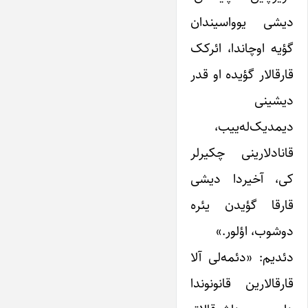
دیشی یوواسیندان
گؤیه اوچاندا، ائرکک
قارقالار گؤیده او قدر
دیشینی
دیمدیک‌له‌ییب،
قانادلارینی چکیرلر
کی، آخیردا دیشی
قارقا گؤیدن یئره
دوشوب، اؤلور.»
دئدیم: «دئمه‌لی آلا
قارقالارین قانونوندا