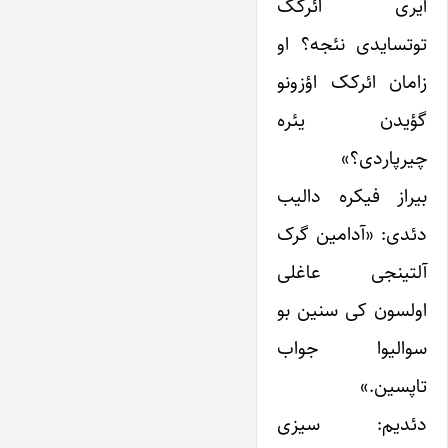
آیری ائرکک
توتسایدی نئجه؟ او
زامان ائرکک اؤزونو
گؤیدن یئره
چیرپاردی؟»
بیراز فیکره دالیب
دئدی: «آدامین گرک
آلتینجی عاغلی
اولسون کی سنین بو
سوالیوا جواب
تاپسین.»
دئدیم: سیزی