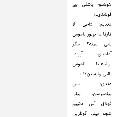
هوشلو- باشلی بیر
قوشدی.»
دئدیم: «آخی آلا
قارقا نه بولور ناموس
یانی نمنه؟ مگر
آدامدی آرواد-
اوشاغینا ناموس
لقبی وئرسین؟! »
دئدی: سن
بیلمیرسن، بیلر!
قولاق آس دئییم
نئجه بیلر. گونلرین