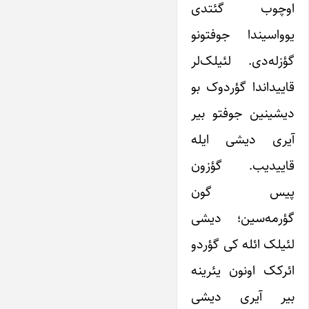
اوچوب گئتدی
یوواسیندا جوفتونو
گؤزله‌دی. لئیلک‌لر
قاییداندا گؤردوک بو
دیشینین جوفتو بیر
آیری دیشی ایله
قاییدیب. گؤزون
پیس گون
گؤرمه‌سین؛ دیشی
لئیلک ائله کی گؤردو
ائرکک اونون یئرینه
بیر آیری دیشی