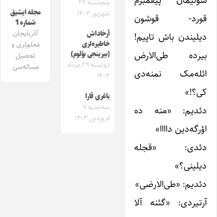
پنجشنبه ۲۲
مجله ایشیق
شهریور ۱۴۰۳
قورد- قوشون
شماره 1
آذربایجان
آرخاداش
دیلیندن باش تاپیم!
خاطیره‌لری
معلم‌لری و
بیرده طی‌الارض
(بیرینجی بؤلوم)
تحصیل
دوشنبه ۲۹ مرداد
مساله‌سی
ائله‌مک نمنه‌دی
۱۴۰۳
کی؟!»
باغری قارا
سه‌شنبه ۷
دئدیم: «منه ده
فروردین ۱۴۰۳
اؤرگه‌دین داااا»
دئدی: «قجله
دیلینی؟»
دئدیم: «طی‌الارضی»
آرتیردی: «گئنه آلا