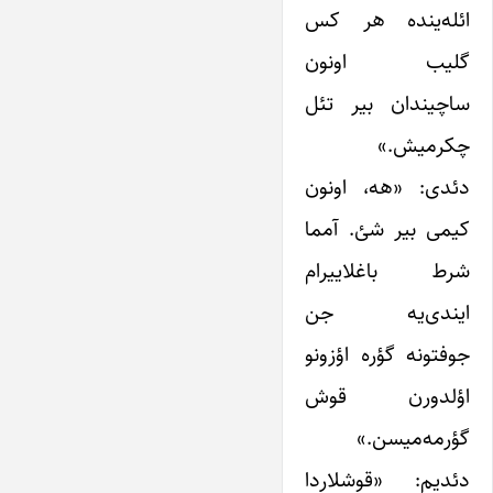
ائله‌ینده هر کس
گلیب اونون
ساچیندان بیر تئل
چکرمیش.»
دئدی: «هه، اونون
کیمی بیر شئ. آمما
شرط باغلاییرام
ایندی‌یه جن
جوفتونه گؤره اؤزونو
اؤلدورن قوش
گؤرمه‌میسن.»
دئدیم: «قوشلاردا