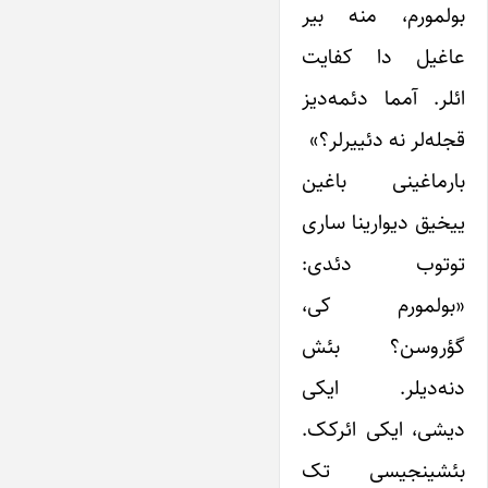
بولمورم، منه بیر
عاغیل دا کفایت
ائلر. آمما دئمه‌دیز
قجله‌لر نه دئییرلر؟»
بارماغینی باغین
ییخیق دیوارینا ساری
توتوب دئدی:
«بولمورم کی،
گؤروسن؟ بئش
دنه‌دیلر. ایکی
دیشی، ایکی ائرکک.
بئشینجیسی تک