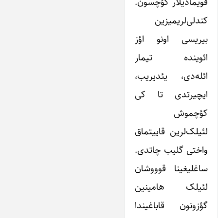
قویمادیلار کؤچسون.
کندلی‌لریمیزین
بیریسی اونو اؤز
ائوینده تیمار
ائله‌دی، یئدیریب،
ایچیرتدی تا کی
کؤچموش
لئیلک‌لرین قاییتماق
واختی گلیب چاتدی.
ساغلیغینا قوووشان
لئیلک هامینین
گؤزونون قاباغیندا