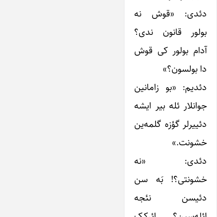
دئدی: «قوش نه
بولور قانون ندی؟
آدام بولور کی قوش
دا بولسون؟»
دئدیم: «بو زامانین
جوانلار ئله بیر ایشه
دئییرلر گؤزه گلمه‌ین
خشونت.»
دئدی: «نه
خشونتی؟! بَه سن
دئیسن نئجه
ائله‌سین؟ ائرکک