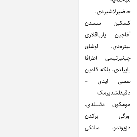
حاضیرلاشیردی.
کسکین سسدن
آغاجین یارپاقلاری
تیتره‌دی. اوشاق
چیغیرتیسی اطرافا
یاییلدی، بلکه قادین
سسی ایدی –
دقیقلشدیرمک
مومکون دئییلدی.
اورگی برکدن
دؤیوندو. سانکی