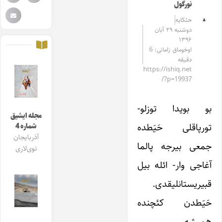
نورگول
حئکایه
دوشنبه ۲۹ آبان
۱۳۹۶
اوخوماق زامانی: 6
دقیقه
https://ishiq.net
/?p=19937
بو بویدا توزلو-
مجله ایشیق
تورپاقلی حَیَطده
شماره 4
آذربایجان
جمعی بیرجه پالما
توی‌لاری
آغاجی وار- ائله بیل
قبیریستانلیقدی.
حَیَطدن کئچنده
همیشه