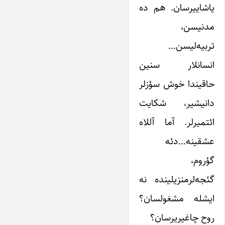
یاشاییرسان. هم ده
مدنیسن،
تربیه‌لیسن…
انسانلار سنین
حاقیندا خوش سؤزلر
دانیشیر، شکایت
ائتمیرلر. آما آللاه
عشقینه…دئه
گؤروم،
گئجه‌لرمنزیلینده نه
ایشله مشغولسان؟
روح چاغیریرسان؟