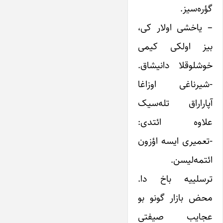
گؤره‌سیز.
– یاخشی اولار کی،
بیز اولکی کیمی
خوشلوقلا دانیشاق.
-شیرناغی اوزاغا
آپاراراق تله‌سیک
علاوه ائتدی:
-تعمیری ایسه اؤزون
ائتمه‌لیسن.
ترسلییه باخ دا.
محض بازار گونو بو
عجایب صیفتی