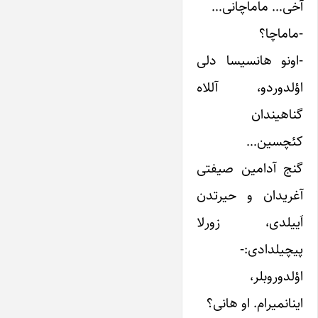
آخی… ماماچانی…
-ماماچا؟
-اونو هانسیسا دلی
اؤلدوردو، آللاه
گناهیندان
کئچسین…
گنج آدامین صیفتی
آغریدان و حیرتدن
اَییلدی، زورلا
پیچیلدادی:-
اؤلدوروبلر،
اینانمیرام. او هانی؟