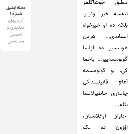
مطلق خوشاگلمز
مجله ایشیق
ندنسه خبر وئریر.
شماره 1
آذربایجان
بلکه ده او خیرخواه
معلم‌لری و
تحصیل
انساندی… هردن
مساله‌سی
هوسسیز ده اولسا
گولومسه‌ییر… باخما
کی، بو گولومسمه
آغاج قابیغینداکی
چاتلاری خاطیرلاتسا
بئله…
-جاوان اوغلانسان،
اؤزون ده تک