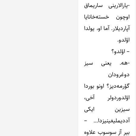
-یارالارینی ساریماق
اوچون خسته‌خانایا
آپاردیلار. آما او، یولدا
اؤلدو.
– اؤلدو؟
-هه. یعنی سیز
دوغرودان
گؤرمه‌دیز؟ اونو بوردا
اؤلدوردولر آخی،
سیزین ایکی
آددیملیغینیزدا… –
بیر آز سوسوب علاوه