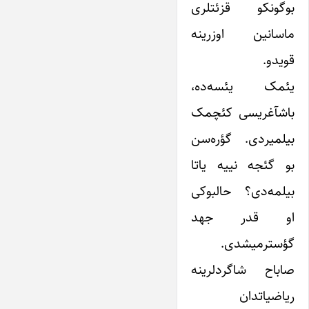
بوگونکو قزئتلری
ماسانین اوزرینه
قویدو.
یئمک یئسه‌ده،
باشآغریسی کئچمک
بیلمیردی. گؤره‌سن
بو گئجه نییه یاتا
بیلمه‌دی؟ حالبوکی
او قدر جهد
گؤسترمیشدی.
صاباح شاگردلرینه
ریاضیاتدان