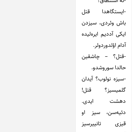
-نه استنطاق؟
-ایستگاهدا قتل
باش وئردی، سیزدن
ایکی آددیم ایره‌لیده
آدام اؤلدوردولر.
-قتل؟ – چاشقین
حالدا سوروشدو.
-سیزه نولوب؟ آیدان
گلمیسیز؟ قتل!
دهشت ایدی.
دئیه‌سن، سیز او
قیزی تانییرسیز