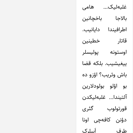
غلبه‌لیک… هامی
بالاجا باخچانین
اطرافیندا دایانیب.
قاتار خطینین
اوستونه پولیسلر
ییغیشیب. بلکه قضا
باش وئریب؟ اؤزو ده
بو اؤلو بولودلارین
آلتیندا… غلبه‌لیکدن
قورتولوب گئری
دؤنن کافه‌چی اونا
طرف اَییلرک