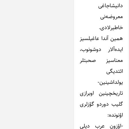
دانیشاجاغی
معروضه‌نی
خاطیرلادی.
همین آندا عاغیلسیز
ایده‌آلار دوشونوب،
معناسیز صحبتلر
ائتدیگی
یولداشینین-
تاریخچینین اوبرازی
گلیب دوردو گؤزلری
اؤنونده:
-اؤزون عرب دیلی