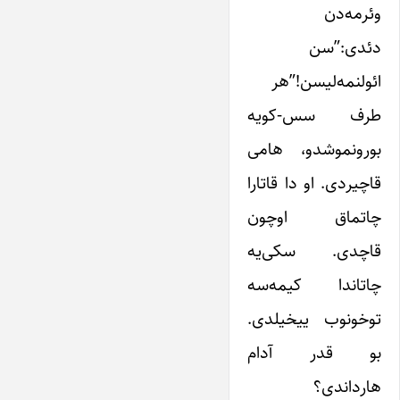
وئرمه‌دن
دئدی:”سن
ائولنمه‌لیسن!”هر
طرف سس-کویه
بورونموشدو، هامی
قاچیردی. او دا قاتارا
چاتماق اوچون
قاچدی. سکی‌یه
چاتاندا کیمه‌سه
توخونوب ییخیلدی.
بو قدر آدام
هارداندی؟