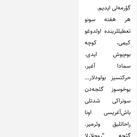
گؤرمه‌لی ایدیم.
هر هفته سونو
تعطیللرینده اولدوغو
کیمی، کوچه
بوم‌بوش ایدی.
سمادا آغیر،
حرکتسیز بولودلار…
یوخوسوز گئجه‌دن
سونراکی شدتلی
باش‌آغریسی اونا
راحاتلیق وئرمیر.
گئجه “روحلارلا