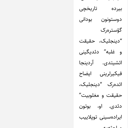
بیرده تاریخچی
دوستونون بودانی
گؤستره‌رک
“دینجلیک، حقیقت
و غلبه” دئدیگینی
ائشیتدی. آردینجا
فیکیرلرینی ایضاح
ائده‌رک “دینجلیک،
حقیقت و مغلوبیت”
دئدی. او، بوتون
ایراده‌سینی توپلاییب
مباحثه‌یه