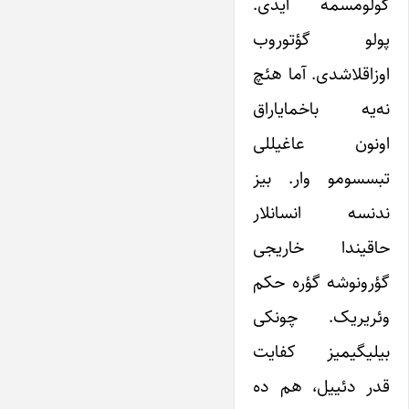
گولومسمه ایدی.
پولو گؤتوروب
اوزاقلاشدی. آما هئچ
نه‌یه باخمایاراق
اونون عاغیللی
تبسسومو وار. بیز
ندنسه انسانلار
حاقیندا خاریجی
گؤرونوشه گؤره حکم
وئریریک. چونکی
بیلیگیمیز کفایت
قدر دئییل، هم ده