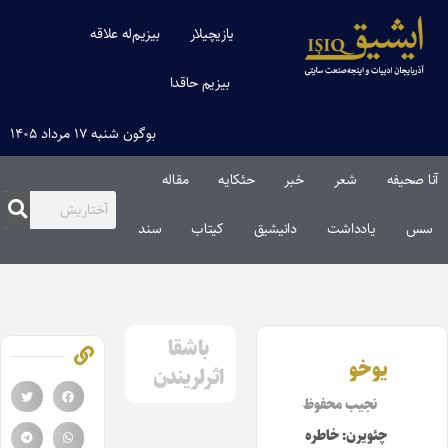
یازیچیلار
بیزیم‌له علاقه
بیزیم حاقدا
بوگون شنبه ۱۷ مرداد ۱۴۰۵
آنا صحیفه
شعر
خبر
حئکایه
مقاله‌
سس
یادداشت
دانیشیق
کیتاب
سند
باشقا
یوخو
اثرلریندن
نجیب محفوظ
چئویرن: خاطره