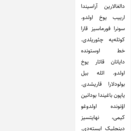
دالغالارین آراسیندا
ارییب یوخ اولدو.
سونرا فورماسیز قارا
کوتله‌یه چئوریلدی.
خط اوستونده
دایانان قاتار یوخ
اولدو. ائله بیل
بولودلارا قاریشدی.
یاپون باغیندا بودانین
اؤنونده اولدوغو
کیمی، نهایتسیز
دینجلیک ایسته‌دی.