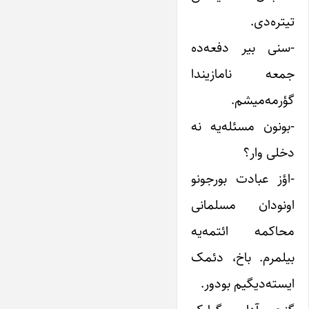
تیتره‌دی.
-سنی بیر دفعه‌ده
جمعه نامازیندا
گؤرمه‌میشم.
-بونون مسئله‌یه نه
دخلی وار؟
-اؤز عبادت بورجونو
اونودان مسلمانی
محاکمه ائتمه‌یه
بیلمرم. باخ، دئمک
ایسته‌دیگیم بودور.