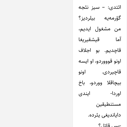
ائتدی: – سیز نئجه
گؤرمه‌یه بیلردیز؟
من مشغول ایدیم،
آما قیشقیریغا
قاچدیم. بو اجلاف
اونو قوووردو، او ایسه
قاچیردی. اونو
بیچاقلا ووردو، باخ
اوردا- ایندی
مستنطیقین
دایاندیغی یئرده.
-بس قاتل؟