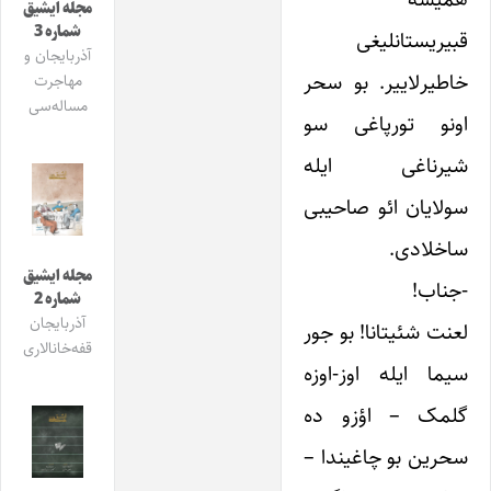
مجله ایشیق
شماره 3
قبیریستانلیغی
آذربایجان و
خاطیرلاییر. بو سحر
مهاجرت
مساله‌سی
اونو تورپاغی سو
شیرناغی ایله
سولایان ائو صاحیبی
ساخلادی.
مجله ایشیق
-جناب!
شماره 2
آذربایجان
لعنت شئیتانا! بو جور
قفه‌خانالاری
سیما ایله اوز-اوزه
گلمک – اؤزو ده
سحرین بو چاغیندا –