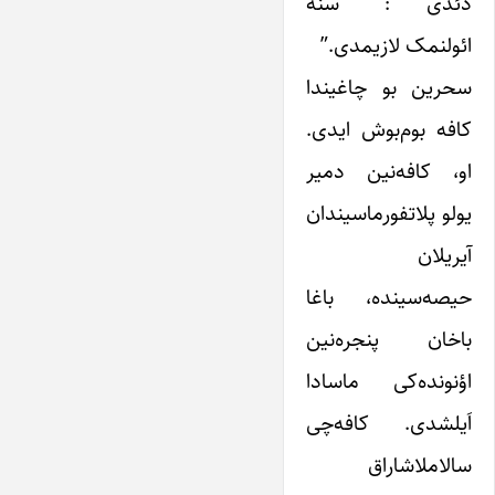
دئدی : “سنه
ائولنمک لازیمدی.”
سحرین بو چاغیندا
کافه بوم‌بوش ایدی.
او، کافه‌نین دمیر
یولو پلاتفورماسیندان
آیریلان
حیصه‌سینده، باغا
باخان پنجره‌نین
اؤنونده‌کی ماسادا
اَیلشدی. کافه‌چی
سالاملاشاراق