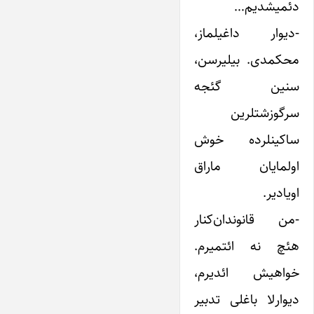
دئمیشدیم…
-دیوار داغیلماز،
محکمدی. بیلیرسن،
سنین گئجه
سرگوزشتلرین
ساکینلرده خوش
اولمایان ماراق
اویادیر.
-من قانوندان‌کنار
هئچ نه ائتمیرم.
خواهیش ائدیرم،
دیوارلا باغلی تدبیر