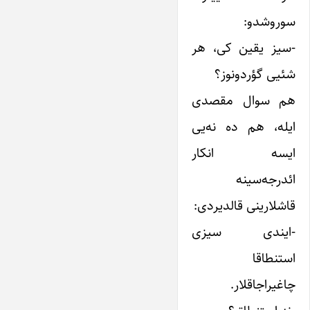
سوروشدو:
-سیز یقین کی، هر
شئیی گؤردونوز؟
هم سوال مقصدی
ایله، هم ده نه‌یی
ایسه انکار
ائدرجه‌سینه
قاشلارینی قالدیردی:
-ایندی سیزی
استنطاقا
چاغیراجاقلار.