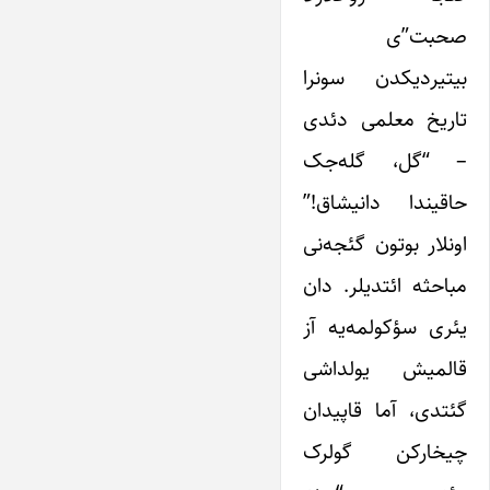
صحبت”ی
بیتیردیکدن سونرا
تاریخ معلمی دئدی
– “گل، گله‌جک
حاقیندا دانیشاق!”
اونلار بوتون گئجه‌نی
مباحثه ائتدیلر. دان
یئری سؤکولمه‌یه آز
قالمیش یولداشی
گئتدی، آما قاپیدان
چیخارکن گولرک