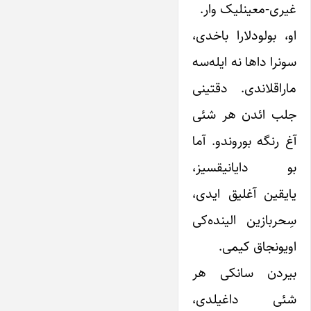
غیری-معینلیک وار.
او، بولودلارا باخدی،
سونرا داها نه ایله‌سه
ماراقلاندی. دقتینی
جلب ائدن هر شئی
آغ رنگه بوروندو. آما
بو دایانیقسیز،
یایقین آغلیق ایدی،
سِحربازین الینده‌کی
اویونجاق کیمی.
بیردن سانکی هر
شئی داغیلدی،