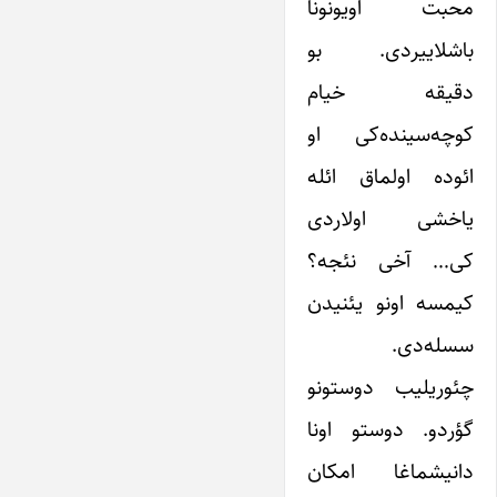
محبت اویونونا
باشلاییردی. بو
دقیقه خیام
کوچه‌سینده‌کی او
ائوده اولماق ائله
یاخشی اولاردی
کی… آخی نئجه؟
کیمسه اونو یئنیدن
سسله‌دی.
چئوریلیب دوستونو
گؤردو. دوستو اونا
دانیشماغا امکان