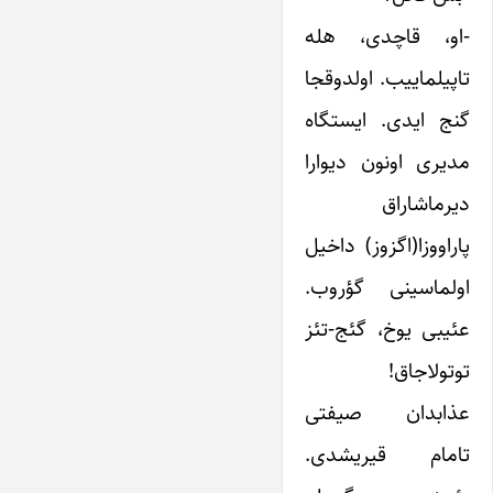
-او، قاچدی، هله
تاپیلماییب. اولدوقجا
گنج ایدی. ایستگاه
مدیری اونون دیوارا
دیرماشاراق
پاراووزا(اگزوز) داخیل
اولماسینی گؤروب.
عئیبی یوخ، گئج-تئز
توتولاجاق!
عذابدان صیفتی
تامام قیریشدی.