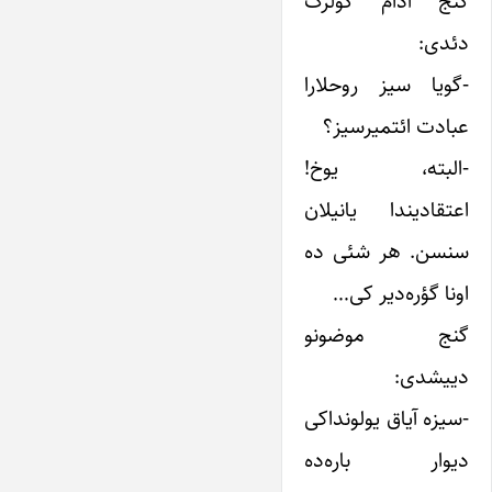
گنج آدام گولرک
دئدی:
-گویا سیز روحلارا
عبادت ائتمیرسیز؟
-البته، یوخ!
اعتقادیندا یانیلان
سنسن. هر شئی ده
اونا گؤره‌دیر کی…
گنج موضونو
دییشدی:
-سیزه آیاق یولونداکی
دیوار باره‌ده