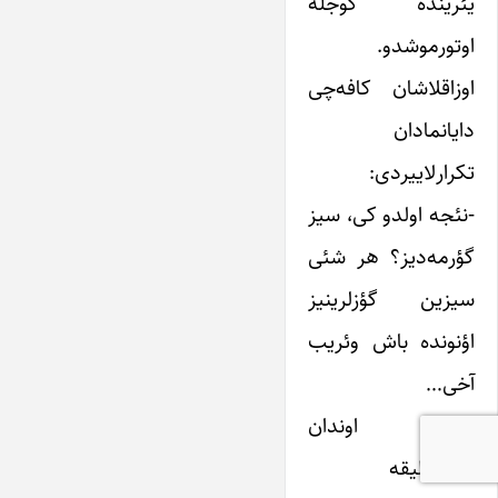
یئرینده گوجله
اوتورموشدو.
اوزاقلاشان کافه‌چی
دایانمادان
تکرارلاییردی:
-نئجه اولدو کی، سیز
گؤرمه‌دیز؟ هر شئی
سیزین گؤزلرینیز
اؤنونده باش وئریب
آخی…
پولیس اوندان
مستنطیقه