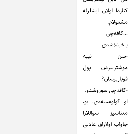
کناردا اولان ایشلرله
مشغولام.
…کافه‌چی
یاخینلاشدی.
-سن نییه
موشتریلردن پول
قوپاریرسان؟
-کافه‌چی سوروشدو.
او گولومسه‌دی. بو،
معناسیز سواللارا
جاواب اولاراق عادتی