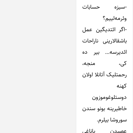
-سیزه حسابات
وئرمه‌لییم؟
-اگر ائتدیگین عمل
باشقالارینی ناراحات
ائدیرسه… بیر ده
کی، منجه،
رحمتلیک آتانلا اولان
کهنه
دوستلوغوموزون
خاطیرینه بونو سندن
سوروشا بیلرم.
عصبدن یاناغی