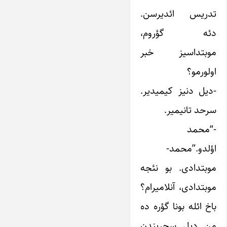
تدریس ائدیرسن.
دئه گؤروم،
موبتداسیز خبر
اولورمو؟
-دیل دنیز کیمیدیر.
سرحد تانیمیر.
-“محمد
اؤلدو.”محمد-
موبتدادی. بو نئجه
موبتدادی، آنلامیرام؟
باخ ائله بونا گؤره ده
من دیل سِحریندن