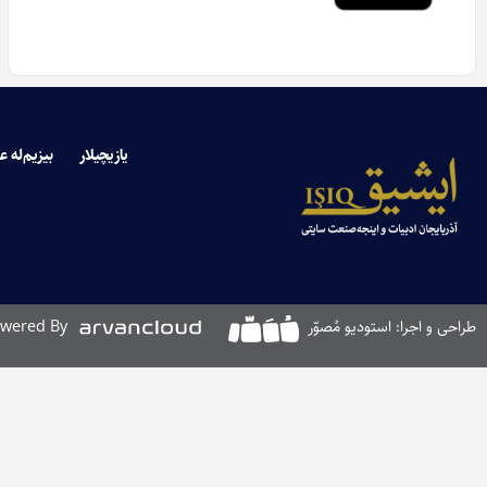
یازیچیلار
بیزیم‌له ع
طراحی و اجرا: استودیو مُصوّر
wered By