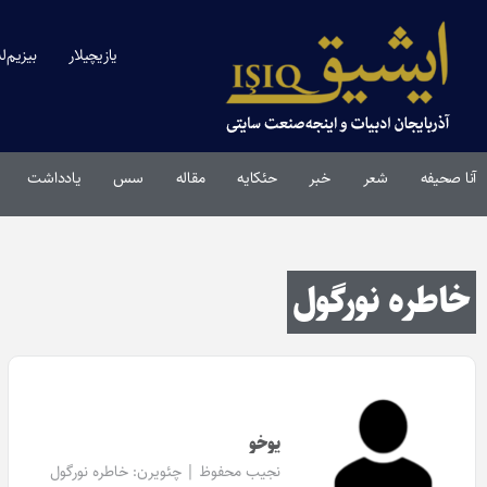
یازیچیلار
بیزیم‌ل
آنا صحیفه
شعر
خبر
حئکایه
مقاله‌
سس
یادداشت
خاطره نورگول
یوخو
نجیب محفوظ | چئویرن:
خاطره نورگول