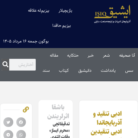
یازیچیلار
بیزیم‌له علاقه
بیزیم حاقدا
بوگون جمعه ۱۶ مرداد ۱۴۰۵
آنا صحیفه
شعر
خبر
حئکایه
مقاله‌
سس
یادداشت
دانیشیق
کیتاب
سند
باشقا
ادبی تنقید و
اثرلریندن
آذربایجاندا
تدقیقاتچی
ادبی تنقیدین
«محرم ایماز»
وفات ائتدی