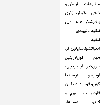
مطبوعات یازیلاری،
ذوقی فیکیر‌لر، اؤتری
باخیشلار هله ادبی
تنقید دئییلدیر.
تنقید
ادبیاتشوناسلیغین ان
مهم قول‌لارینین
بیری‌دیر. او یازیچی‌-
اوخوجو آراسیندا
کؤرپو قورور؛ ادبیاتین
قارشیسیندا مهم و
لازیم مساله‌لر