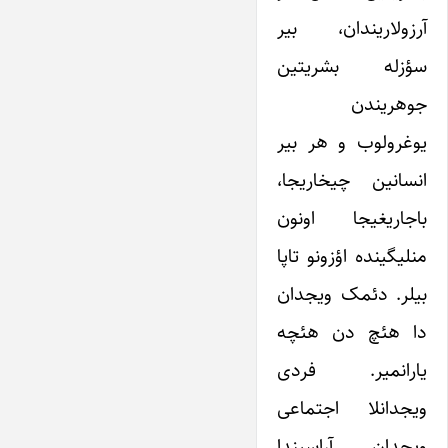
آرزو‌‌لاریندان، بیر
سؤزله بشریتین
جوهریندن
یوغرولوب و هر بیر
انسانین چیخاریجا،
باجاریغیجا اونون
منلیگینده اؤزونو تاپا
بیلر. دئمک ویجدان
دا هئچ دن هئچه
یارانمیر. فردی
ویجدانلا اجتماعی
ویجدان آراسیندا