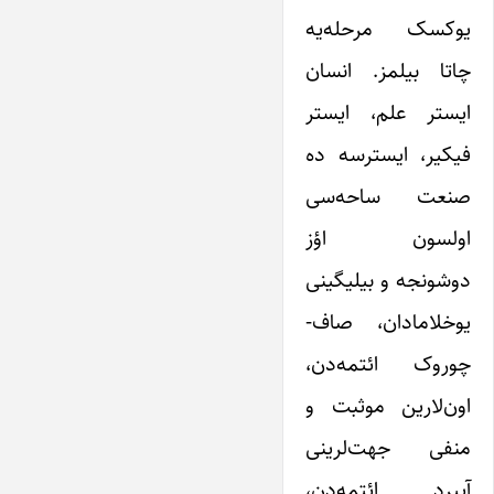
یوکسک مرحله‌یه
چاتا بیلمز. انسان
ایستر علم، ایستر
فیکیر، ایسترسه ده
صنعت ساحه‌‌سی
اولسون اؤز
دوشونجه و بیلیگینی
یوخلامادان، صاف-
چوروک ائتمه‌دن،
اون‌لارین موثبت و
منفی جهت‌لرینی
آییرد ائتمه‌دن،