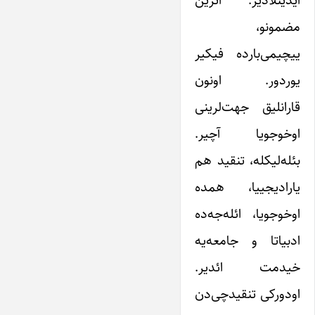
مضمونو،
ییچیمی‌بارده فیکیر
یوردور. اونون
قارانلیق جهت‌لرینی
اوخوجویا آچیر.
بئله‌لیکله، تنقید هم
یارادیجییا، همده
اوخوجویا، ائله‌جه‌ده
ادبیاتا و جامعه‌‌یه
خیدمت ائدیر.
اودورکی تنقیدچی‌دن