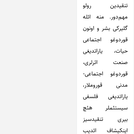
تنقیدین رولو
مهم‌دور. منه ائله
گلیرکی بشر و اونون
قوردوغو اجتماعی
حیات، یاراتدیغی
صنعت اثرلری،
قوردوغو اجتماعی-
مدنی قوروملار،
یاراتدیغی فلسفی
‌سیستئملر هئچ
بیری تنقید‌سیز
اینکیشاف ائدیب