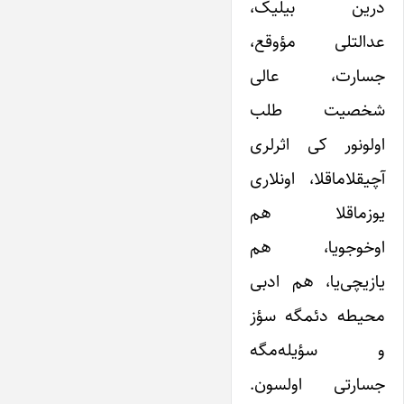
درین بیلیک،
عدالتلی مؤوقع،
جسارت، عالی
شخصیت طلب
اولونور کی اثرلری
آچیقلاماقلا، اونلاری
یوزماقلا هم
اوخوجویا، هم
یازیچی‌یا، هم ادبی
محیطه دئمگه سؤز
و سؤیله‌مگه
جسارتی اولسون.