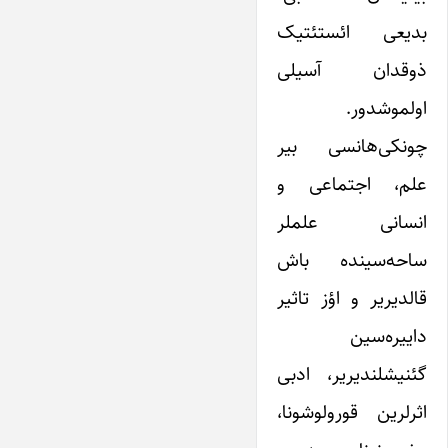
بدیعی ائستئتیک
ذوقدان آسیلی
اولموشدور.
چونکی‌هانسی بیر
علم، اجتماعی و
انسانی علملر
ساحه‌‌سینده باش
قالدیریر و اؤز تاثیر‌
داییره‌سین
گئنیشلندیریر، ادبی
اثر‌لرین قورولوشونا،