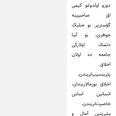
دوزو اولدوغو کیمی
‌اؤز صاحیبینه
گؤستریر. بو منلیک
جوهری، بو آینا
دئمک اولارکی
جامعه‌ ده اولان
اخلاق
پئرینسیپ‌لریندن،
اخلاق نورما‌لاریندان،
انسانین اساس
خاصیت‌لریندن،
بشریتین آمال و