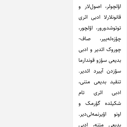
اؤلچولر، اصول‌لار و
قانونلارلا ادبی اثری
توتوشدورور، اؤلچور،
چؤزه‌له‌ییر، صاف-
چوروک ائدیر و ادبی
بدیعی سؤزو قوندارما
سؤزدن آییرد ائدیر.
تنقید بدیعی متنی،
ادبی اثری تام
شکیلده گؤرمک و
اونو اؤیرنمه‌لی‌دیر.
بدیعی متنه، ادبی