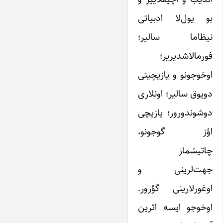
بو یول‌لا ادبیاتی
نیظاما سالیر؛
فورمالاشدیریر؛
اوخوجونو و یازیچینی
دویوق سالیر؛ اونلاری
دوشوندورور؛ یازیچی‌
اؤز گوجونو،
چاتیشماز
جهت‌لرینی و
اوغور‌لارینی گؤرور.
اوخوجو ایسه اثرین