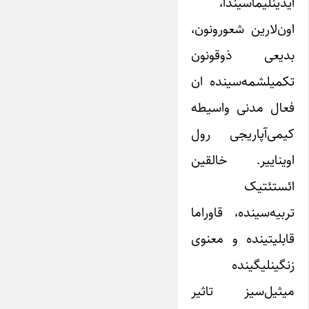
آیدینلیما‌سیندا،
اون‌لارین شعورونون،
بدیعی ذوقونون
تکمیلشمه‌سینده ان
فعال مدنی واسیطه‌
کیمی‌آپاریجی رول
اویناییر. خالقین
ائستئتیک
تربیه‌‌سینده، قاوراما
قابلیتینده و معنوی
زنگینلیگینده
میثیل‌سیز تاثیر