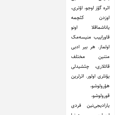
اثره گؤز اوجو، اؤتری،
اوزدن کئچمه
یاناشماقلا اونو
قاوراییب منیسه‌مک
اولماز. هر بیر ادبی
متنین مختلف
قاتلاری، چئشیدلی
یؤنلری اولور. اثر‌لرین
هؤرولوشو،
قورولوشو،
یارادیجی‌نین فردی
اوسلوبو، دونیا