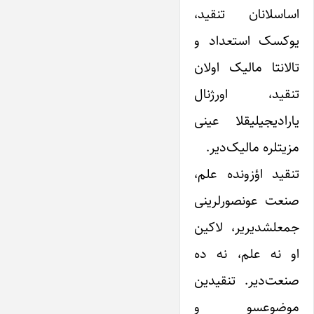
اساسلانان تنقید،
یوکسک استعداد و
تالانتا مالیک اولان
تنقید، اورژنال
یارادیجیلیقلا عینی
مزیتلره مالیک‌دیر.
تنقید اؤزونده علم،
صنعت عونصور‌لرینی
جمعلشدیریر، لاکین
او نه علم، نه ده
صنعت‌دیر. تنقیدین
موضوعسو و