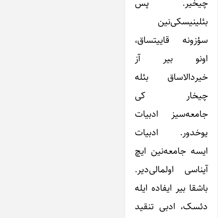
چیخیر. پس
بئلینیسکی‌نین
سؤزونه قاییتساق،
اونو بیر آز
خیردالاساق بئله
چیخار کی
جامعه‌‌سیز ادبیات
یوخدور. ادبیات
ایسه جامعه‌‌نین ایچ
آیناسی اولمالی‌دیر.
باشقا بیر ایفاده ایله
دئسک، ادبی تنقید