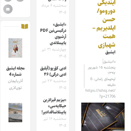
ایندیکی
سه‌شنبه ۶ مرداد
دورومو/
۱۴۰۵
حسن
«ایشیق»
ایلدیریم –
درگیسی‌نین PDF
همت
آرشیوی
یاییملاندی
شهبازی
چهارشنبه ۳۱ تیر
ایشیق
۱۴۰۵
دانیشیق
پنجشنبه ۱۵ شهریور
ادبی کؤرپو (آیلیق
مجله ایشیق
۱۳۹۷
ادبی درگی) ۴۶
شماره 4
اوخوماق زامانی: 6
سه‌شنبه ۲۳ تیر
آذربایجان
دقیقه
۱۴۰۵
توی‌لاری
https://ishiq.net/
?p=21706
«بیزیم قیزلارین
حیکایه‌سی»
یایینلانماقدادیر!
سه‌شنبه ۱۶ تیر
۱۴۰۵