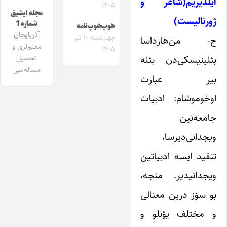
ایلدیریم(شاعر و
۱۴۰۵
مجله ایشیق
ژورنالیست)
شماره 1
هوپ‌هوپ‌نامه
آذربایجان
چهارشنبه ۱۰ تیر
ج- من‌هارداسا
معلم‌لری و
۱۴۰۵
بئلینیسکی‌دن بئله
تحصیل
مساله‌سی
بیر عبارت
اوخوموشام: ادبیات
جامعه‌‌نین
ویجدانی‌دیرسا،
تنقید ایسه ادبیاتین
ویجدانیدیر. منجه،
بو سؤز درین معنالی
و مختلف یؤنلو و