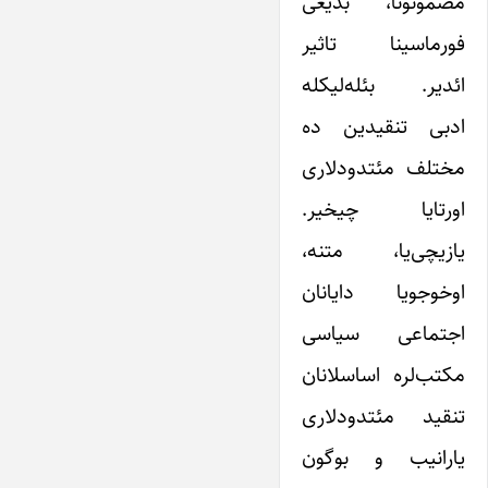
مضمونونا، بدیعی
فورما‌سینا تاثیر
ائدیر. بئله‌لیکله
ادبی تنقیدین ده
مختلف مئتدودلاری
اورتایا چیخیر.
یازیچی‌‌یا، متنه،
اوخوجویا دایانان
اجتماعی ‌سیاسی
مکتب‌لره اساسلانان
تنقید مئتدودلاری
یارانیب و بوگون