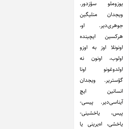
یوزوملو سؤزدور.
ویجدان منلیگین
جوهری‌دیر. او،
هرکسین ایچینده
اونونلا اوز به اوزو
اولوب، اونون نه
اولدوغونو اونا
گؤستریر. ویجدان
انسانین ایچ
آیناسی‌دیر. پیسی-
پیس، یاخشینی-
یاخشی، اه‌یرینی یا