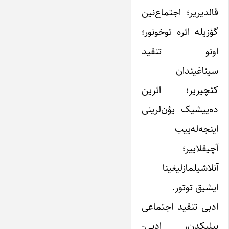
قالدیریر؛ اجتماع‌نین
گؤزیله اثره توخونور؛
اونو تنقید‌
سیناغیندان
کئچیریر؛ اثرین
ده‌ییشیک یؤن‌لرینی
اینجه‌له‌ییب
آچیقلاییر؛
آنلاشیلمازلیغینا
ایشیق توتور.
ادبی تنقید اجتماعی
بیلیکدن، ادبی-