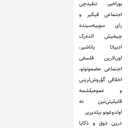
بوراخیر. تنقیدچی
اجتماعی فیکیر و
رای سوییه‌سینده
چیخیش ائده‌رک
ادبیاتا یاناشیر،
اون‌لارین فلسفی
اجتماعی مضمونونو،
اخلاقی گؤروش‌لرینی
و عمومیلشمه
قابیلیتی‌نین نه
اولدوغونو بیلدیریر.
درین ذوق و ذکایا