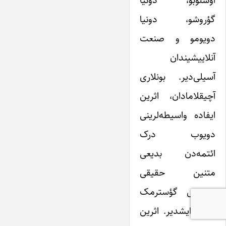
گؤروشو، دونیا
دویومو و صنعت
آنلاییشیندان
آسیلی‌دیر. بونلاری
آچیقلامادان، اثرین
ایفاده واسیطه‌‌‌لرینی
دویوب درک
ائتمه‌دن بدیعی
متنین حقیقی
ده‌یرینی گؤسترمک
چتین ایشدیر. اثرین