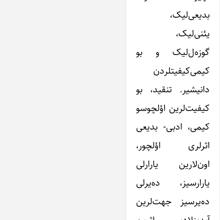
بدیعی‌لیک،
یئنی‌لیک،
گوزه‌ل‌لیک و بو
کیمی‌کیفیتلردن
دانیشیر. تنقید، بو
کیفیت‌لرین اؤلچوسو
کیمی، ادبی- بدیعی
اثرلری اؤلچور،
اون‌لارین یارارلی
یارارسیز، ده‌یرلی‌
ده‌یرسیز جهت‌لرین
آیدینلادیر. اثرین