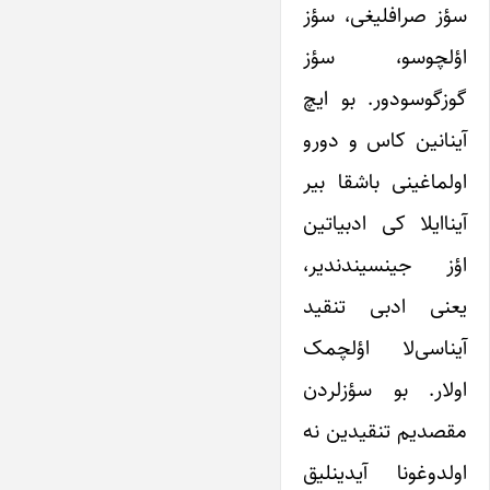
سؤز صرافلیغی، سؤز
اؤلچوسو، سؤز
گوزگوسودور. بو ایچ
آینانین کاس و دورو
اولماغینی باشقا بیر
آیناایلا کی ادبیاتین
اؤز جینسیندندیر،
یعنی ادبی تنقید
آیناسی‌لا اؤلچمک
اولار. بو سؤزلردن
مقصدیم تنقیدین نه
اولدوغونا آیدینلیق