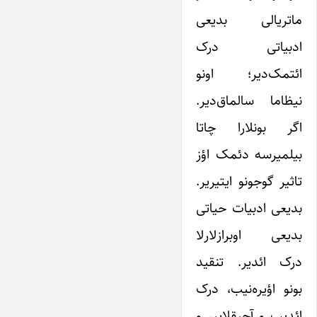
ماتریالی بدیعی
ادبیاتی درک
ائتمک‌دیر؛ اونو
نیظاما سالماق‌دیر.
اگر بونلارا چاتا
بیلمیرسه دئمک اؤز
تاثیر گوجونو ایتیریر.
بدیعی ادبیات حیاتی
بدیعی اوبرازلارلا
درک ائدیر. تنقید
بونو اؤیره‌نیب، درک
ائدیب و آچیقلاییر و