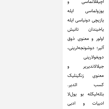
آچیقلانماسی و
یوزولماسی ایله
یازیچی دونیاسی ایله
یاخیندان تانیش
اولور و معنوی ذوق
آلیر؛ دوشونجه‌لرینی،
دویغو‌لارینی
جیلالاندیریر و
معنوی زنگینلیک
کسب ائدیر.
بئله‌لیکله بو یول‌لا
ادبیات و ادبی