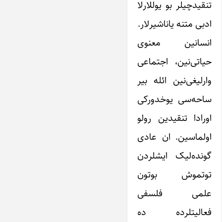
تنقیدچیلر بو یوللارلا
ادبی متنه یاناشیرلار.
انسانین معنوی
حیاتی‌نین، اجتماعی
وارلیغی‌نین ائله بیر
ساحه‌‌سی یوخدورکی
اورادا تنقیدین رولو
اولماسین. ان عادی
گونده‌لیک ایشلردن
توتموش بوتون
علمی ‌فلسفی
فعالیتلرده ده