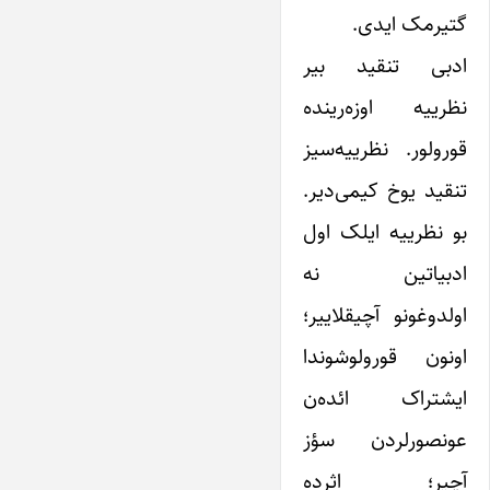
گتیرمک ایدی.
ادبی تنقید بیر
نظرییه‌ اوزه‌رینده
قورولور. نظرییه‌‌سیز
تنقید یوخ کیمی‌دیر.
بو نظرییه‌ ایلک اول
ادبیاتین نه
اولدوغونو آچیقلاییر؛
اونون قورولوشوندا
ایشتراک ائده‌ن
عونصورلردن سؤز
آچیر؛ اثرده