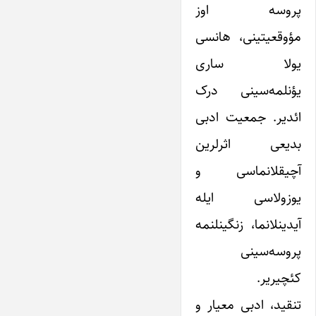
پروسه اوز
مؤوقعیتینی، ‌هانسی
یولا ساری
یؤنلمه‌سینی درک
ائدیر. جمعیت ادبی
بدیعی اثر‌لرین
آچیقلانماسی و
یوزولاسی ایله
آیدینلانما، زنگینلنمه
پروسه‌سینی
کئچیریر.
تنقید، ادبی معیار و