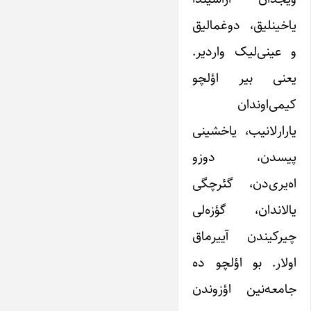
یاخینلیق، دوغمالیق
و عینی‌لیک واردیر.
یعنی بیر اؤلچو
کیمی‌اوندان
یارارلانیب، یاخشینی
پیسدن، دوزو
اه‌یری‌دن، گئرچگی
یالاندان، گؤزه‌لی
چیرکیندن آییرماق
اولار. بو اؤلچو ده
جامعه‌‌نین اؤزوندن