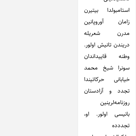
استامبولدا بیتیرن
زامان آوروپانین
مدرن شعریله
دریندن تانیش اولور.
وطنه قاییداندان
سونرا شیخ محمد
خیابانی حرکاتیندا
تجدد و آزادستان
روزنامه‌لرینین
بانیسی اولور. او،
تجددده