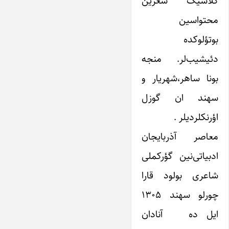
کلاسیک شعرین
محتواسین
بوتؤلوکده
دئیشیب‌لر. منجه
بونا ساهر،شهریار و
سهند ان گوزل
اؤرنکلردیلر .
معاصر آذربایجان
ادبیاتی‌نین گؤرکملی
شاعری بولود قارا
چورلو سهند ۱۳۰۵
ایل ده آنادان