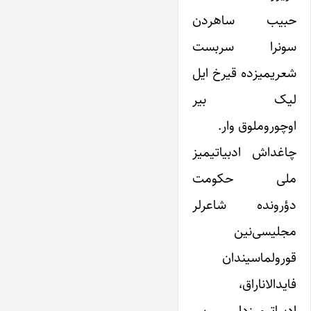
حبیب ساهردن
سونرا سربست
شعریمیزده قیرخ ایل
لیک بیر
اوچوروملوق وار.
چاغداش ادبیاتیمیز
ملی حکومت
دؤرونده شاعرلر
مجلیسی‌نین
قورولماسیندان
فایدالاناراق،
ادبیاتیمیزدا بیر