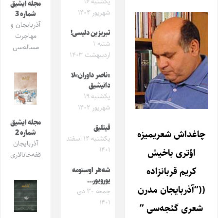
یکشنبه ۱۶
مجله ایشیق
شهریور ۱۴۰۴
شماره 3
آذربایجان و
تبریزین دلیسی‌!
مهاجرت
شنبه ۱
مساله‌سی
اردیبهشت ۱۴۰۳
«ناصر داوران»لا
دانیشیق
یکشنبه ۱۹
شهریور ۱۴۰۲
مجله ایشیق
قیتلیق
چاغداش شعریمیزه
شماره 2
یکشنبه ۱۴ اسفند
آذربایجان
۱۴۰۱
اؤتری باخیش
قفه‌خانالاری
کریم قربانزاده
شه‌هر اوستومه
یورویور…
((“آذربایجان مدرن
جمعه ۳۰ دی
۱۴۰۱
شعری گئجه‌سی ”