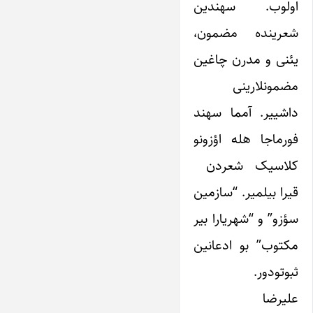
اولوب. سهندین
شعرینده مضمون،
یئنی و مدرن چاغین
مضمونلارینی
داشییر. آمما سهند
فورماجا هله اؤزونو
کلاسیک شعردن
قیرا بیلمیر. “سازمین
سؤزو” و “شهریارا بیر
مکتوب” بو ادعانین
ثبوتودور.
علیرضا