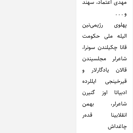
مهدی اعتماد، سهند
و . . .
پهلوی رژیمی‌نین
الیله ملی حکومت
قانا چکیلندن سونرا،
شاعرلر مجلسیندن
قالان یادگارلار و
قیرخینجی ایللرده
ادبیاتا اوز گنیرن
شاعرلر، بهمن
انقلابینا قده‌ر
چاغداش