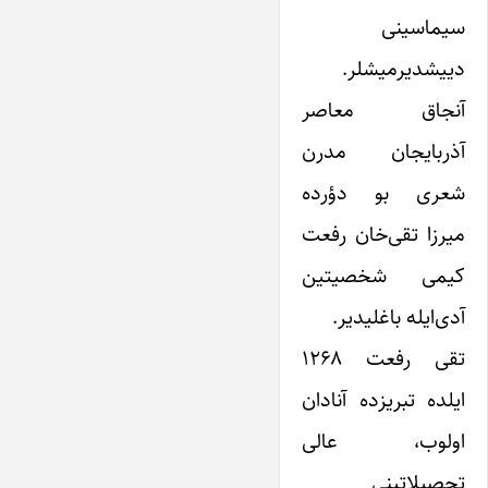
سیماسینی
دییشدیرمیشلر.
آنجاق معاصر
آذربایجان مدرن
شعری بو دؤرده
میرزا تقی‌خان رفعت
کیمی شخصیتین
آدی‌ایله باغلیدیر.
تقی رفعت ۱۲۶۸
ایلده تبریزده آنادان
اولوب، عالی
تحصیلاتینی