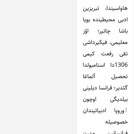
هاواسیندا، تبریزین
ادبی محیطینده بویا
باشا چاتیر؛ اؤز
معلیمی، فیکیرداشی
تقی رفعت کیمی
1306دا استامبولدا
تحصیل آلماغا
گئدیر؛ فرانسا دیلینی
بیلدیگی اوچون
ٱوروپا ادبیاتیندان
خصوصیله
فرانسانین مدرن