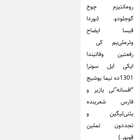
رومانتیزم چوخ
گوجلودو. (بوردا
قیسا ایضاح
وئرملی‌یم کی
رفعتین وفاتیندا
ایکی ایل سونرا
1301ده نیما یوشیج
“افسانه”نی یازیر و
فارس شعرینده
یئنی‌لیگین و
تجددون تملین
قویور.)