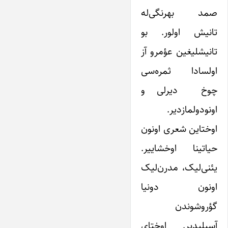
صمد بهرنگی‌له
تانیش اولور. بو
تانیشلیغین عؤمرو آز
اولسادا ثمره‌سی
چوخ دیرلی و
اونودولمازدیر.
اوختاین شعری اونون
حیاتینا اوخشاییر.
یئنی‌لیک، مدرن‌لیک
اونون دونیا
گؤروشوندن
آسیلیدیر. اوختای