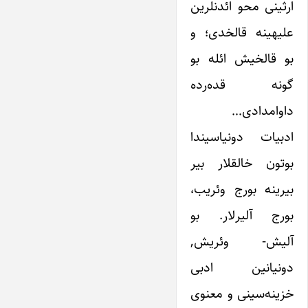
ارثینی محو ائدنلرین
علیهینه قالخدی؛ و
بو قالخیش ائله‌ بو
گونه قده‌رده
داوامدادی…
ادبیات دونیاسیندا
بوتون خالقلار بیر
بیرینه بورج وئریب،
بورج آلیرلار. بو
آلیش- وئریش,
دونیانین ادبی
خزینه‌سینی و معنوی