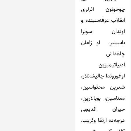
چوخونون اثرلری
انقلاب عرفه‌سینده و
اوندان سونرا
باسیلیر. او زامان
چاغداش
ادبیاتیمیزین
اوغوروندا چالیشانلار،
شعرین محتواسین،
معناسین، بویالارین،
حیران ائدیجی
درجه‌ده ارتقا وئریب،