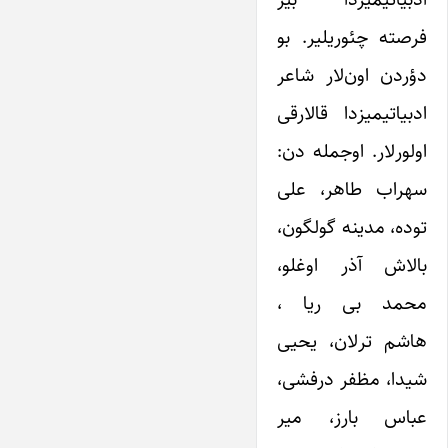
فرصته چئوریلیر. بو
دؤردن اون‌لار شاعر
ادبیاتیمیزدا قالارقی
اولورلار. اوجمله دن:
سهراب طاهر، علی
توده، مدینه گولگون،
بالاش آذر اوغلو،
محمد بی ریا ،
هاشم ترلان، یحیی
شیدا، مظفر درفشی،
عباس بارز، میر