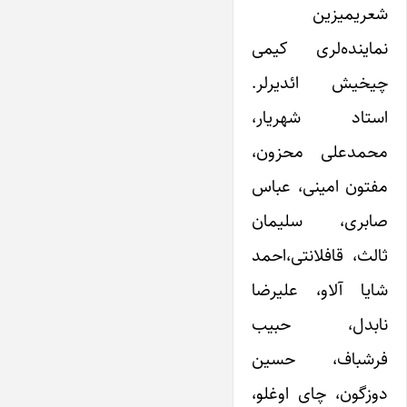
شعریمیزین
نماینده‌لری کیمی
چیخیش ائدیرلر.
استاد شهریار،
محمدعلی محزون،
مفتون امینی، عباس
صابری، سلیمان
ثالث، قافلانتی،احمد
شایا آلاو، علیرضا
نابدل، حبیب
فرشباف، حسین
دوزگون، چای اوغلو،