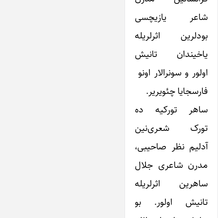
شاعر یازیچسی
بودلرین اثرلریله
یاخیندان تانیش
اولور و سونرالار اونو
فارسجایا چئویریر.
ساهر تورکیه ده
تورک شعری‌نین
آدلیم نظر صاحیبی،
مدرن شاعری جلال
ساهرین اثرلریله
تانیش اولور. بو