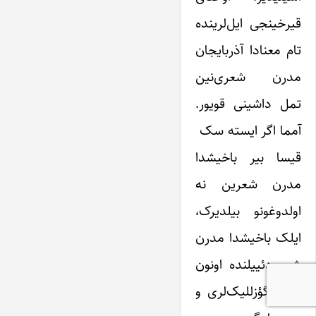
قیرخینجی ایل‌لرینده
تام معنادا آذربایجان
مدرن شعری‌نین
تمل داشینی قویور.
آمما اگر ایسته سک
قیسا بیر باخیشدا
مدرن شعرین نه
اولدوغونو بیلدیرک،
ایلک باخیشدا مدرن
شعر دئییلنده اونون
فورما گؤزللیک‌لری و