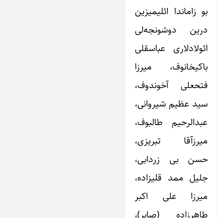
بو زاماندا ائلیمیزین
درین دوشونجه‌لی
ائولادلاری عباسقلی
باکیخانوف، میرزا
فتحعلی آخوندوف،
سید عظیم شیروانی،
عبدالرحیم طالبوف،
میرزآقا تبریزی،
حسن بی زردابی،
جلیل ممد قلیزاده،
میرزا علی اکبر
طاهرزاده (صابر)،