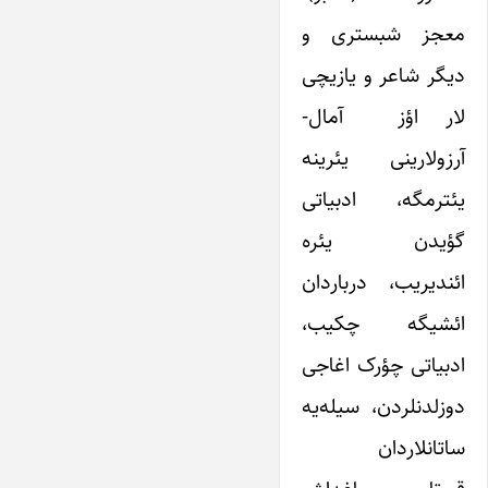
معجز شبستری و
دیگر شاعر و یازیچی
لار اؤز آمال-
آرزولارینی یئرینه
یئترمگه، ادبیاتی
گؤیدن یئره
ائندیریب، درباردان
ائشیگه چکیب،
ادبیاتی چؤرک اغاجی
دوزلدنلردن، سیله‌یه
ساتانلاردان