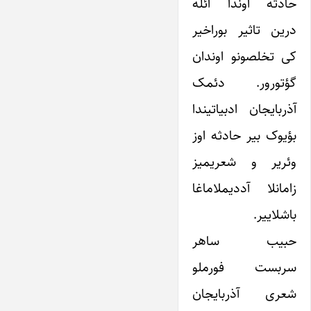
حادثه اوندا ائله
درین تاثیر بوراخیر
کی تخلصونو اوندان
گؤتورور. دئمک
آذربایجان ادبیاتیندا
بؤیوک بیر حادثه اوز
وئریر و شعریمیز
زامانلا آددیملاماغا
باشلاییر.
حبیب ساهر
سربست فورملو
شعری آذربایجان