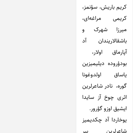
کریم باریش، سؤنمز،
کریمی مراغه‌ای،
میرزا شهرک و
باشقالاریندان آد
آپارماق اولار،
بودؤروده دیلیمیزین
یاساق اولدوغونا
گوره، نادر شاعرلرین
اثری چوخ آز سایدا
ایشیق اوزو گؤرور.
یوخاردا آد چکدیمیز
شاعرلرین بیر