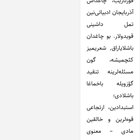
قورتاریب، چاغداش
آذربایجان ادبیاتی‌نین
تمل داشینی
قویدولار. بو چاغدان
باشلایاراق, شعریمیز
کئچمیشه، گون
مسئله‌لرینه تنقید
گؤزویله باخماغا
باشلادی؛
استبدادین، ارتجاعی
قوه‌لرین و خالقین
مادی – معنوی