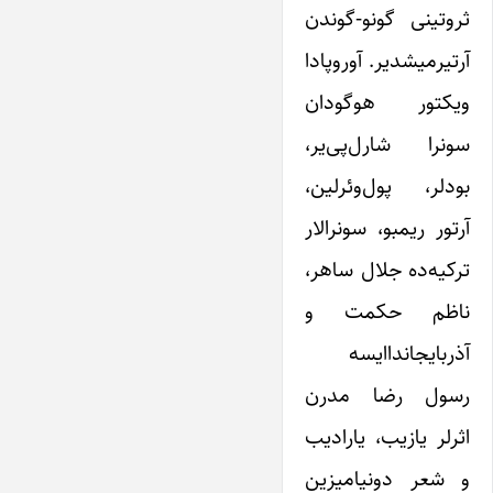
ثروتینی گونو-گوندن
آرتیرمیشدیر. آوروپادا
ویکتور هوگودان
سونرا شارل‌پی‌یر،
بودلر، پول‌وئرلین،
آرتور ریمبو، سونرالار
ترکیه‌ده جلال ساهر،
ناظم حکمت و
آذربایجانداایسه
رسول رضا مدرن
اثرلر یازیب، یارادیب
و شعر دونیامیزین