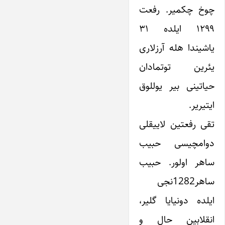
چوخ چکمیر. رفعت
۱۲۹۹ ایلده ۳۱
یاشیندا هله آرزلاری
یئرین توتمادان
حیاتینی بیر یوللوق
ایتیریر.
تقی رفعتین لاییقلی
دوامچیسی حبیب
ساهر اولور. حبیب
ساهر1282نجی
ایلده دونیایا گلیر،
انقلابین حال و