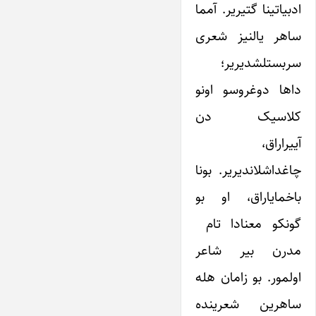
ادبیاتینا گتیریر. آمما
ساهر یالنیز شعری
سربستلشدیریر؛
داها دوغروسو اونو
کلاسیک دن
آییراراق،
چاغداشلاندیریر. بونا
باخمایاراق، او بو
گونکو معنادا تام
مدرن بیر شاعر
اولمور. بو زامان هله
ساهرین شعرینده