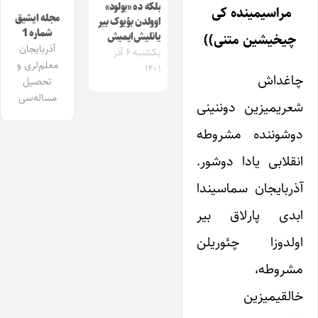
بلکه ده «بولود»
مراسیمینده کی ‌
مجله ایشیق
اوولدن بؤیوک بیر
شماره 1
چیخیشین متنی))
یانلیش‌ایمیش
آذربایجان
یکشنبه ۶ آذر
معلم‌لری و
۱۴۰۱
چاغداش
تحصیل
مساله‌سی
شعریمیزین دوننینی
دوشوننده مشروطه
انقلابی یادا دوشور.
آذربایجان سماسیندا
ابدی پارلاق بیر
اولدوزا چئوریلن
مشروطه،
خالقیمیزین