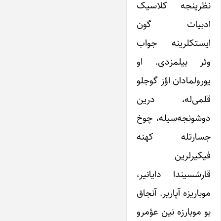
نظرینجه کلاسیک
ادبیات گون
ایستکلرینه جواب
وئر بیلمزدی. او
یورولمادان اؤز گوجلو
قلمی‌له، درین
دوشونجه‌سیله، چوخ
جسارتله کهنه
فیکیرلرین
قارشسیندا دایانیر،
موباریزه آپاریر. آنجاق
بو موبارزه نین عؤمرو