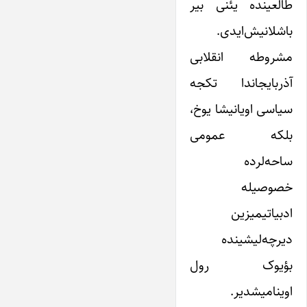
طالعینده یئنی بیر
باشلانیش‌ایدی.
مشروطه انقلابی
آذربایجاندا تکجه
سیاسی اویانیشا یوخ،
بلکه عمومی
ساحه‌لرده
خصوصیله
ادبیاتیمیزین
دیرچه‌لیشینده
بؤیوک رول
اوینامیشدیر.