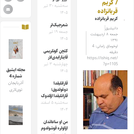
/ کریم
سه‌شنبه ۳۰ تیر
قربانزاده
۱۴۰۵
کریم قربانزاده
شعرجیک‌لر
دانیشیق
جمعه ۱۹ تیر
جمعه ۸ اردیبهشت
۱۴۰۵
۱۳۹۱
اوخوماق زامانی: 4
کئچن گونلریمی
دقیقه
قایتارایدی‌لار
https://ishiq.net/
چهارشنبه ۳ تیر
?p=1105
مجله ایشیق
۱۴۰۵
شماره 4
آذربایجان
قارانلیقدا
دوغولدوق؛
توی‌لاری
قارانلیقدا اؤلدوک
سه‌شنبه ۵ اسفند
۱۴۰۴
من او ساعاتدان
اؤلولره قوشولدوم