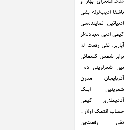
ملک‌الشعرای بهار و
باشقا ادیب‌لرله یئنی
ادبیاتین نماینده‌سی
کیمی ادبی مجادله‌لر
آپاریر. تقی رفعت له
برابر شمس کسمائی
نین شعرلرینی ده
آذربایجان مدرن
شعرینین ایلک
آددیملاری کیمی
حساب ائتمک اولار .
تقی رفعت‌ین