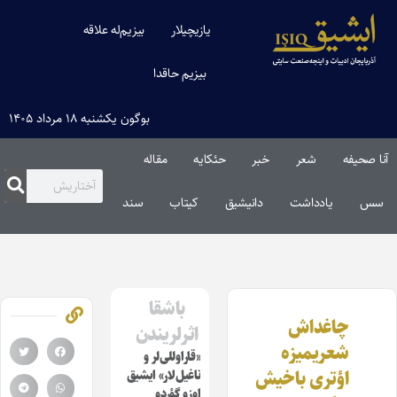
یازیچیلار
بیزیم‌له علاقه
بیزیم حاقدا
بوگون یکشنبه ۱۸ مرداد ۱۴۰۵
آنا صحیفه
شعر
خبر
حئکایه
مقاله‌
سس
یادداشت
دانیشیق
کیتاب
سند
باشقا
چاغداش
اثرلریندن
شعریمیزه
«قاراوللی‌لر و
اؤتری باخیش
ناغیل‌لار» ایشیق
اوزو گؤردو