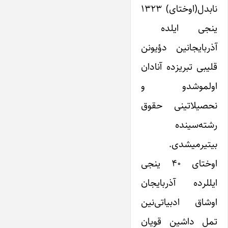
نابدل(اوختای) ۱۳۲۳
ینجی ایلده
آذربایجانین دؤیونن
قلیبی تبریزده آنادان
اولموشدو و
نحصیلاتینی حقوق
رشته‌سینده
بیتیرمیشدی.
اوختای ۴۰ ینجی
ایللرده آذربایجان
اوشاق ادبیاتی‌نین
تمل داشین قویان