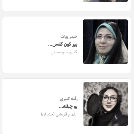
حیدر بیات
بیر گون گلسن…
کبری میرحسینی
رقیه کبیری
بو چیلله…
ایلهام قریشی (حئیران)