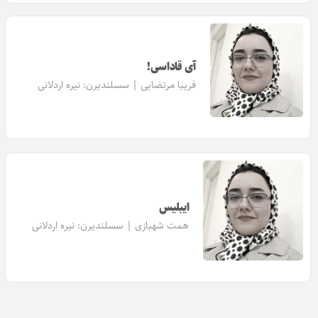
آی قاداسی!
فریبا مرتضایی | سسلندیرن:
نیره اردلانی
ایبلیس
همت شهبازی | سسلندیرن:
نیره اردلانی