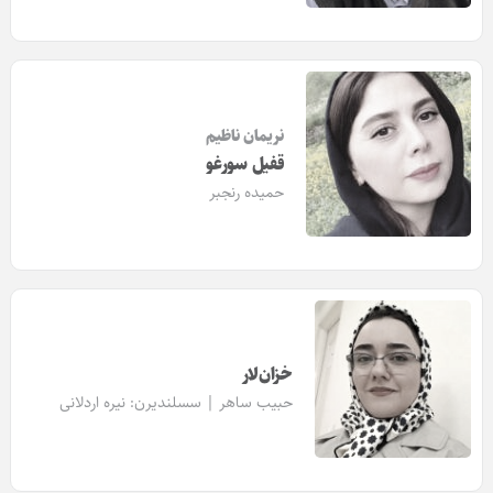
نریمان ناظیم
قفیل سورغو
حمیده رنجبر
خزان‌لار
حبیب ساهر | سسلندیرن:
نیره اردلانی