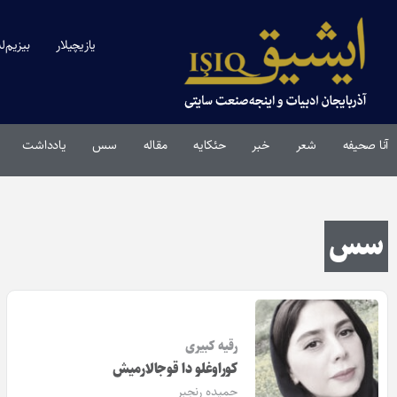
یازیچیلار
بیزیم‌ل
آنا صحیفه
شعر
خبر
حئکایه
مقاله‌
سس
یادداشت
سس
رقیه کبیری
کوراوغلو دا قوجالارمیش
حمیده رنجبر