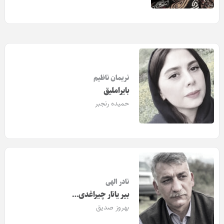
نریمان ناظیم
بایرا‎ملیق
حمیده رنجبر
نادر الهی
بیر یانار چیراغدی…
بهروز صدیق