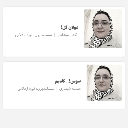
دولان گل!
ائلدار موغانلی | سسلندیرن:
نیره اردلانی
سوس!.. گلدیم
همت شهبازی | سسلندیرن:
نیره اردلانی