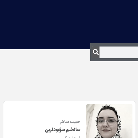
حبیب ساهر
سالخیم سؤیودلرین
نیره اردلانی