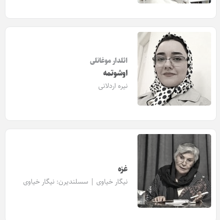
ائلدار موغانلی
اوشوتمه
نیره اردلانی
غزه
نیگار خیاوی | سسلندیرن:
نیگار خیاوی