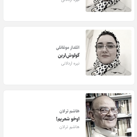
ائلدار موغانلی
گولوش‌لرین
نیره اردلانی
هاشم ترلان
اوخو شعریم!
هاشم ترلان