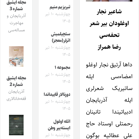
مجله ایشیق
تبریزیم منیم
شماره 3
شاعیر نجار
چهارشنبه ۱۰ تیر
آذربایجان و
۱۴۰۵
اوغلودان بیر شعر
مهاجرت
مساله‌سی
تحفه‌سی
سئچیلمیش
اثرلر(معجز)
رضا همراز
چهارشنبه ۱۰ تیر
۱۴۰۵
داها آرتیق نجار اوغلو
مجموعه ۱
چهارشنبه ۱۰ تیر
امضاءسی ایله
مجله ایشیق
۱۴۰۵
شماره 2
ساتیریک شعرلری
آذربایجان
دورنالار قاییداندا
قفه‌خانالاری
ایله آذربایجان
چهارشنبه ۱۰ تیر
۱۴۰۵
ادبیاتیندا تانینان
ائله اوغول
رحمتلی اوستاد حاج
ایسته‌ییر وطن
علی عطائیه بوگون
چهارشنبه ۱۰ تیر