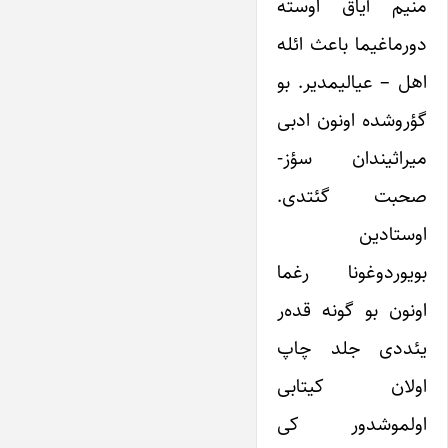
منیم آیاق اوسته
دورماغیما باعث ائله
اهل – عیالیمدیر. بو
گؤروشده اونون ادبی
میراثیندان سؤز-
صحبت گئتدی.
اوستادین
بویوردوغونا رغما
اونون بو گونه قده‌ر
یئددی جلد چاپ
اولان کیتابی
اولموشدور کی