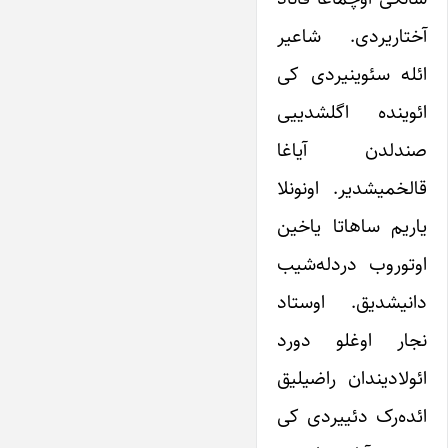
آختاریردی. شاعیر
ائله سئوینیردی کی
ائوینده اگلشدییی
صندلدن آیاغا
قالخمیشدیر. اونونلا
یاریم ساهاتا یاخین
اوتوروب درد‌له‌شیب
دانیشدیق. اوستاد
نجار اوغلو دورد
ائولادیندان راضیلیق
ائده‌رک دئییردی کی