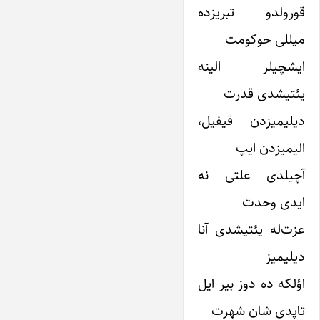
قورولدو تبریزده
میللی حوکومت
ایشچیلر الینه
یئتیشدی قدرت
دیلیمیزدن قیفیل،
الیمیزدن ایپ
آچیلدی علتی نه
ایدی وحدت
عزت‌له یئتیشدی آنا
دیلیمیز
اؤلکه ده دوز بیر ایل
تاپدی شان شهرت