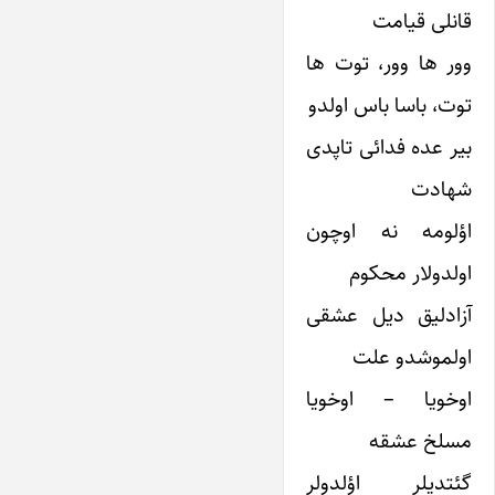
قانلی قیامت
وور ها وور، توت ها
توت، باسا باس اولدو
بیر عده فدائی تاپدی
شهادت
اؤلومه نه اوچون
اولدولار محکوم
آزادلیق دیل عشقی
اولموشدو علت
اوخویا – اوخویا
مسلخ عشقه
گئتدیلر اؤلدولر