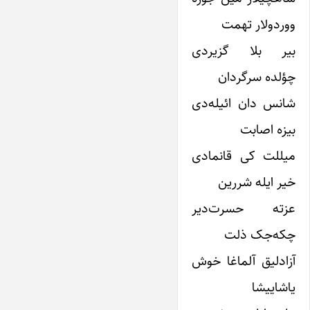
ووردولار تهمت
بیر بلا گزیردی
چؤلده سرگردان
شانس دان ائیله‌دی
بیزه اصابت
میللت کی قانمادی
خیر ایله شررین
عزته حسرت‌دیر
چکه‌جک ذلت
آزادلیق آلماغا خوش
یاشاییشا