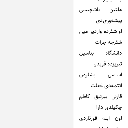
ملتین باشچیسی
پیشه‌وری‌دی
او شئرده واردیر مین
شئرجه جرات
دانشگاه بناسین
تبریزده قویدو
اساسی ایشلردن
ائتمه‌دی غفلت
قارنی ییرتیق کاظم
چکیلدی دارا
اون ایله قورتاردی