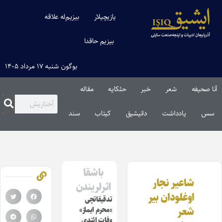
یازیچیلار
بیزیم‌له علاقه
بیزیم حاقدا
بوگون شنبه ۱۷ مرداد ۱۴۰۵
آنا صحیفه
شعر
خبر
حئکایه
مقاله‌
سس
یادداشت
دانیشیق
کیتاب
سند
باشقا
شاعیر نجار
اثرلریندن
اوغلودان بیر
تدقیقاتچی
شعر
«محرم ایماز»
وفات ائتدی