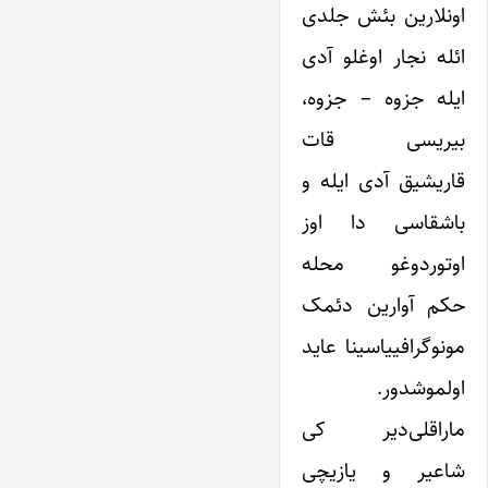
اونلارین بئش جلدی
ائله نجار اوغلو آدی
ایله جزوه – جزوه،
بیریسی قات
قاریشیق آدی ایله و
باشقاسی دا اوز
اوتوردوغو محله
حکم آوارین دئمک
مونوگرافییاسینا عاید
اولموشدور.
ماراقلی‌دیر کی
شاعیر و یازیچی