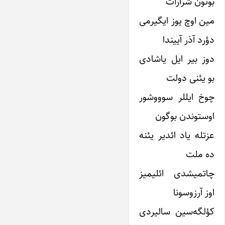
بوتون شرارات
مین اوچ یوز ایگیرمی
دؤرد آذر آییندا
دوز بیر ایل یاشادی
بو یئنی دولت
چوخ ایللر سوووشور
اوستوندن بوگون
عزتله یاد ائدیر یئنه
ده ملت
چاتمیشدی ائلیمیز
اوز آرزوسونا
کؤلگه‌سین سالیردی