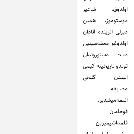
اولدوق. شاعیر
دوستوموز، همین
دیرلی اثرینده آنادان
اولدوغو محله‌سینین
دب- دستوروندان
توتدو تاریخینه کیمی
الیندن گله‌نی
مضایقه
ائتمه‌میشدیر.
قوجامان
قلمداشیمیزین