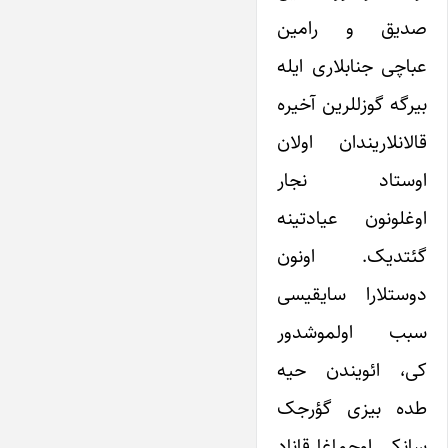
صدیق و رامین
عباچی جنابلاری ایله
بیرگه گوزللرین آخیره
قالانلاریندان اولان
اوستاد نجار
اوغلونون عیادتینه
گئتدیک. اونون
دوستلارا سایقیسی
سبب اولموشدور
کی، ائویندن حیه
طده بیزی گؤرجک
سانکی اوچماغا قاناد