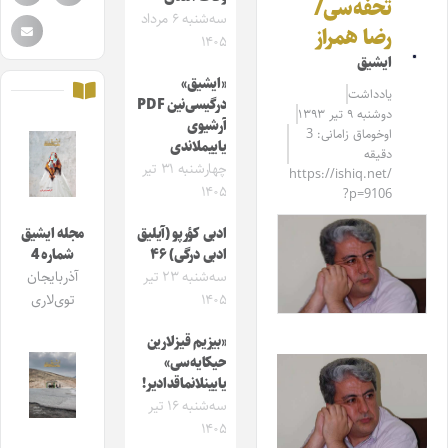
تحفه‌سی/
سه‌شنبه ۶ مرداد
رضا همراز
۱۴۰۵
ایشیق
«ایشیق»
یادداشت
درگیسی‌نین PDF
دوشنبه ۹ تیر ۱۳۹۳
آرشیوی
اوخوماق زامانی: 3
یاییملاندی
دقیقه
چهارشنبه ۳۱ تیر
https://ishiq.net/
۱۴۰۵
?p=9106
ادبی کؤرپو (آیلیق
مجله ایشیق
ادبی درگی) ۴۶
شماره 4
سه‌شنبه ۲۳ تیر
آذربایجان
۱۴۰۵
توی‌لاری
«بیزیم قیزلارین
حیکایه‌سی»
یایینلانماقدادیر!
سه‌شنبه ۱۶ تیر
۱۴۰۵