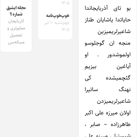
۱۴۰۵
بو تای آذربایجاندا
مجله ایشیق
شماره 1
هوپ‌هوپ‌نامه
حایاتدا یاشایان طناز
آذربایجان
چهارشنبه ۱۰ تیر
معلم‌لری و
۱۴۰۵
شاعیرلریمیزین
تحصیل
منجه ان گوجلوسو
مساله‌سی
اولموشدور . او
آیاغین بیزیم
گئچمیشده کی
نهنگ ساتیرا
شاعیرلریمیزدن
اولان میرزه علی اکبر
طاهرزاده – صابر ،
شبسترلی میرزه علی