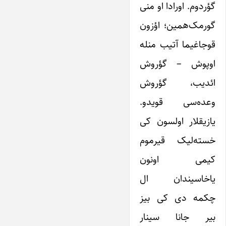
گؤردوم. اورادا او منی
گورمک‌همین؛ اؤزون
قوجاغیما آتیب منله
اوپوش – گؤروش
ائدیب، گؤروش
وعده‌سی قویدو.
یازیقلار اولسون کی
خسته‌لیک قیرموم
کیمی اونون
یاخاسیندان ال
چکمه دی کی بیز
بیر جانا سینار