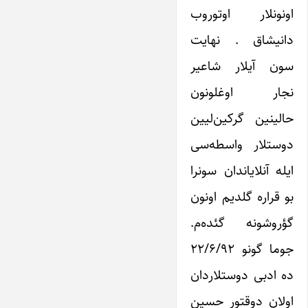
اونونلار اوتوروب
دانیشاق . نهایت
سون آیلار شاعیر
نجار اوغلونون
حالینین گرکین‌لیین
دوستلار واسطه‌سی
ایله آنلایاندان سونرا
بو قراره گلدیم اونون
گؤروشونه گئده‌م.
جوما گونو ۲۲/۶/۹۲
ده ادبی دوستلاردان
اولان دوقتور حسین