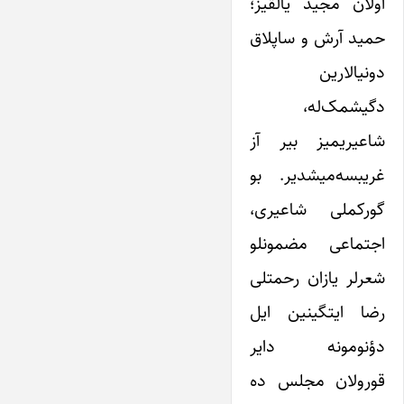
اولان مجید یالقیز؛
حمید آرش و ساپلاق
دونیالارین
دگیشمک‌له،
شاعیریمیز بیر آز
غریبسه‌میشدیر. بو
گورکملی شاعیری،
اجتماعی مضمونلو
شعرلر یازان رحمتلی
رضا ایتگینین ایل
دؤنومونه دایر
قورولان مجلس ده