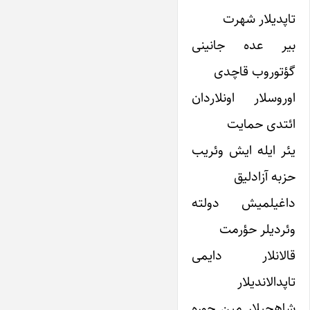
تاپدیلار شهرت
بیر عده جانینی
گؤتوروب قاچدی
اوروسلار اونلاردان
ائتدی حمایت
یئر ایله ایش وئریب
حزبه آزادلیق
داغیلمیش دولته
وئردیلر حؤرمت
قالانلار دایمی
تاپدالاندیلار
شاهچیلار مین جوره