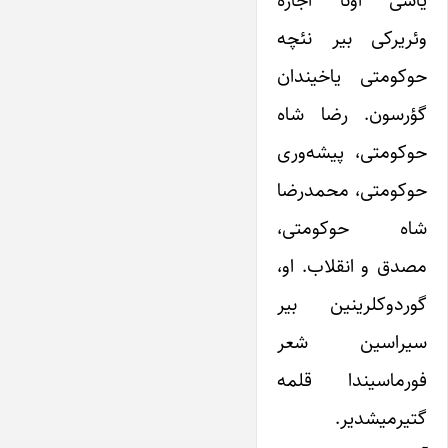
یاشی اونا اجازه
وئریرکی بیر نئچه
حوکومتی یاخیندان
گؤرسون. رضا شاه
حوکومتی، پیشه‌وری
حوکومتی، محمدرضا
شاه حوکومتی،
مصدق و انقلاب. او،
گوردوکلرینین بیر
سیراسین شعر
فورماسیندا قلمه
گتیرمیشدیر.