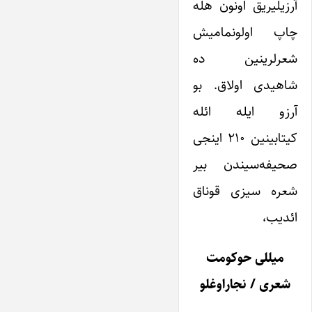
آرزیلیریق اونون هله
چاپ اولونمامیش
شعرلرینین ده
شاهیدی اولاق. بو
آرزو ایله ائله
کیتابینین ۲۱۰ اینجی
صحیفه‌سیندن بیر
شعره سیزی قوناق
ائدیب،
میللی حوکومت
شعری / نجاراوغلو