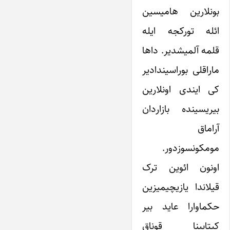
بونلارین هامیسین
ائله تورکجه ایله
قلمه آلمیشدیر. داها
ماراقلی بوراسیندادیر
کی ایندی اونلارین
بیریسینده بازاردان
آراماق
مومکونسوزدور.
اونون ائوین ترک
قیلاندا یازیچیمیزین
حکماوارا عاید بیر
کیتابینا قوناق