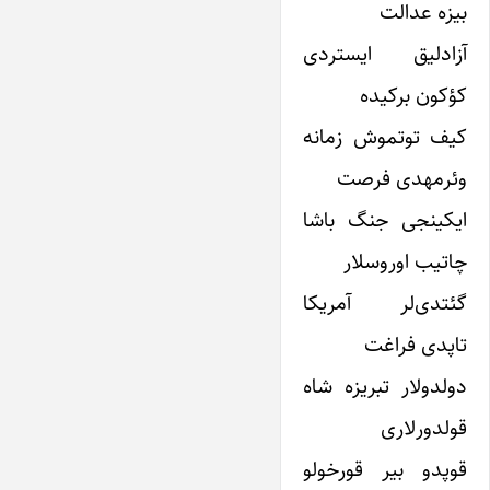
بیزه عدالت
آزادلیق ایستردی
کؤکون برکیده
کیف توتموش زمانه
وئرمهدی فرصت
ایکینجی جنگ باشا
چاتیب اوروسلار
گئتدی‌لر آمریکا
تاپدی فراغت
دولدولار تبریزه شاه
قولدورلاری
قوپدو بیر قورخولو