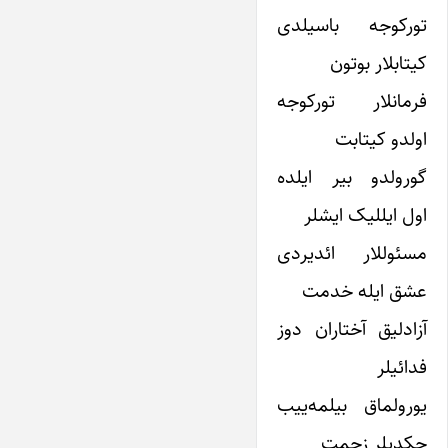
تورکوجه باسیلدی
کیتابلار بوتون
فرمانلار تورکوجه
اولدو کیتابت
گورولدو بیر ایلده
اول ایللیک ایشلر
مسئوللار ائدیردی
عشق ایله خدمت
آزادلیق آختاران دوز
فدائیلر
یورولماق بیلمه‌ییب
چکدیلر زحمت