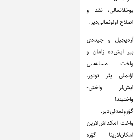
یوخلانمالی، نقد و
اصلاح اولونمالی‌دیر.
آردیجیل و جیددی
بیر ایش‌ده زامان و
واخت مسله‌سی
اؤنملی یئر توتور.
ایش‌لر واختی-
واختیندا
گؤروٍلمه‌لی‌دیر.
واخت امکداش‌لارین
امکان‌لارینا گؤره