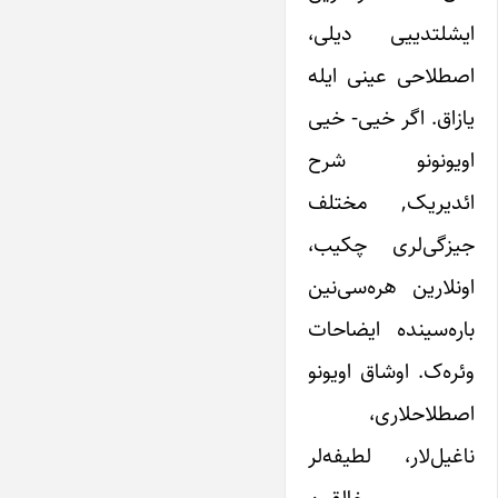
ایشلتدییی دیلی،
اصطلاحی عینی ایله
یازاق. اگر خیی- خیی
اویونونو شرح
ائدیریک, مختلف
جیزگی‌لری چکیب،
اونلارین هره‌سی‌نین
باره‌سینده ایضاحات
وئره‌ک. اوشاق اویونو
اصطلاحلاری،
ناغیل‌لار، لطیفه‌لر
و… خالقین