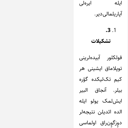
ایله ایره‌لی
آپاریلمالی‌دیر.
3.
تشکیلات
فولکلور آبیده‌لرینی
توپلاماق ایشینی هر
کیم تک‌لیکده گؤره
بیلر. آنجاق البیر
ایش‌لمک یولو ایله
الده ائدیلن نتیجه‌لر
دوٍزگوٍن‌راق اولماسی