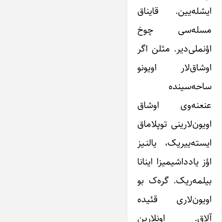
ایشله‌یین. قایناق
مسله‌سی چوخ
اؤنملی‌دیر. مثلن اگر
اوشاق‌لار اویونو
ساحه‌سینده
عنعنه‌وی اوشاق
اویون‌لارینی توپلاماق
ایسته‌ییریک، یالنـیز
اؤز یادداشیمیزا اینانا
بیلمه‌ریک. گره‌ک بو
اویون‌لاری قئیده
آلاق. اونلارین