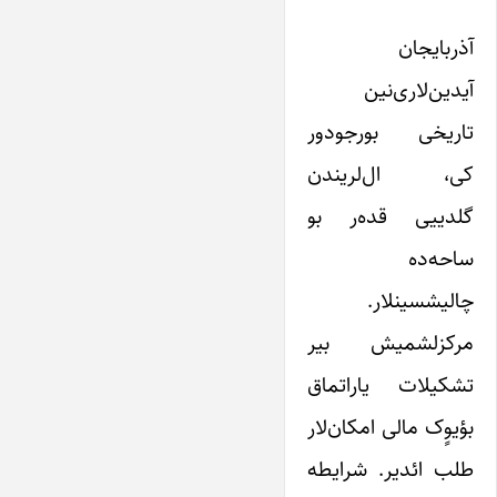
آذربایجان
آیدین‌لاری‌نین
تاریخی بورجودور
کی، ال‌لریندن
گلدییی قده‌ر بو
ساحه‌‌ده
چالیش‎سینلار.
مرکزلشمیش بیر
تشکیلات یاراتماق
بؤیوٍک مالی امکان‌لار
طلب ائدیر. شرایطه