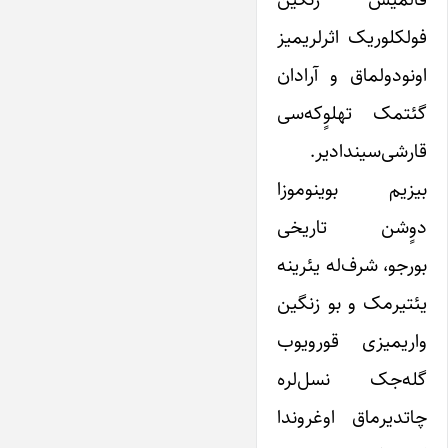
فولکلوریک اثرلریمیز
اونودولماق و آرادان
گئتمک تهلوٍکه‌سی
قارشی‌سیندادیر.
بیزیم بوینوموزا
دوٍشن تاریخی
بورجو، شرف‌له یئرینه
یئتیرمک و بو زنگین
واریمیزی قورویوب
گله‌جک نسل‌لره
چاتدیرماق اوغروندا