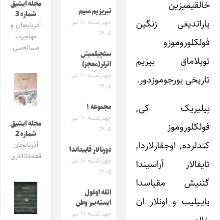
خالقیمیزین
مجله ایشیق
تبریزیم منیم
شماره 3
یاراتدیغی زنگین
چهارشنبه ۱۰ تیر
آذربایجان و
۱۴۰۵
مهاجرت
فولکلوروموزو
مساله‌سی
سئچیلمیش
توپلاماق بیزیم
اثرلر(معجز)
چهارشنبه ۱۰ تیر
تاریخی بورجوموزدور.
۱۴۰۵
بیلیریک کی,
مجموعه ۱
چهارشنبه ۱۰ تیر
مجله ایشیق
فولکلوروموز
۱۴۰۵
شماره 2
کندلرده, اوجقارلاردا,
آذربایجان
دورنالار قاییداندا
قفه‌خانالاری
چهارشنبه ۱۰ تیر
تایفالار آراسیندا
۱۴۰۵
گئنیش مقیاس‎دا
ائله اوغول
یایـیلیب و اونلار ان
ایسته‌ییر وطن
چهارشنبه ۱۰ تیر
خالص