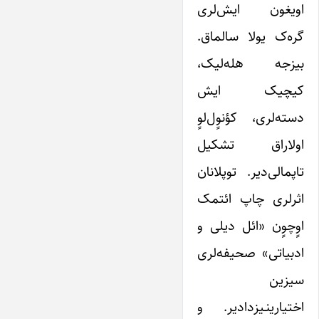
اویغون ایش‌لری
گره‌ک یولا سالماق.
بیزجه هله‌لیک،
کیچیک ایش
دسته‌لری، کؤنوٍل‌لوٍ
اولاراق تشکیل
تاپمالی‌دیر. توپلانان
اثرلری چاپ ائتمک
اوٍچوٍن «ائل دیلی و
ادبیاتی» صحیفه‌لری
سیزین
اختیارینـیزدادیر. و