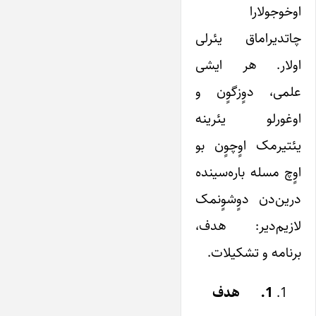
اوخوجولارا
چاتدیراماق یئرلی
اولار. هر ایشی
علمی، دوٍزگوٍن و
اوغورلو یئرینه
یئتیرمک اوٍچوٍن بو
اوٍچ مسله باره‌سینده
درین‌دن دوٍشوٍنمک
لازیم‌دیر: هدف،
برنامه و تشکیلات.
1.
هدف