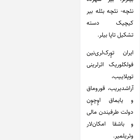
نئچه- نئچه بئله بیر
کیچیک دسته
تشکیل تاپا بیلر.
ایران توٍرک‌لری‌نین
فولکلوریک اثرلرینی
توپلایـیب،
آراشدیریب، قوروماق
و یایماق اوٍچوٍن
دولت طرفیندن مالی
و باشقا امکان‌لار
وئریلمیر.