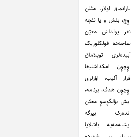
یاراتماق اولار. مثلن
اوٍچ، بئش و یا نئچه
نفر یولداش معیّن
ساحه‌ده فولکلوریک
آبیده‌لری توپلاماق
اوٍچوٍن امکداشلیغا
قرار آلیب، اؤزلری
اوٍچوٍن هدف، برنامه،
ایش بؤلگوٍسوٍ معیّن
ائده‌رک بیرگه
ایشله‌مه‌یه باشلایا
بیلرلر. بیر شهرده