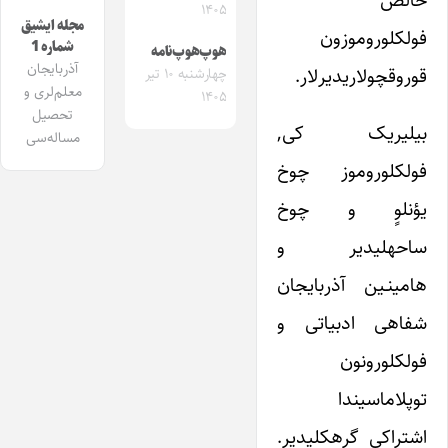
۱۴۰۵
مجله ایشیق
فولکلوروموزون
شماره 1
هوپ‌هوپ‌نامه
آذربایجان
قوروقچولاری‎دیرلار.
چهارشنبه ۱۰ تیر
معلم‌لری و
۱۴۰۵
تحصیل
بیلیریک کی,
مساله‌سی
فولکلوروموز چوخ
یؤنلوٍ و چوخ
ساحه‎لی‎دیر و
‎هامی‎نـین آذربایجان
شفاهی ادبیاتی و
فولکلورونون
توپلاماسیندا
اشتراکی گره‎کلی‎دیر.