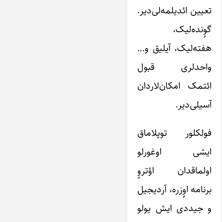
تعیین ائدیلمه‌لی‌دیر.
گوٍنده‌لیک،
هفته‌لیک، آیلیق و…
واحدلری قبول
ائتمک امکان‌لاردان
آسیلی‌دیر.
فولکلور توپلاماق
ایشی اوغورلو
اولماقدان اؤتروٍ
برنامه اوٍزره، آردیجیل
و جیددی ایش یولو