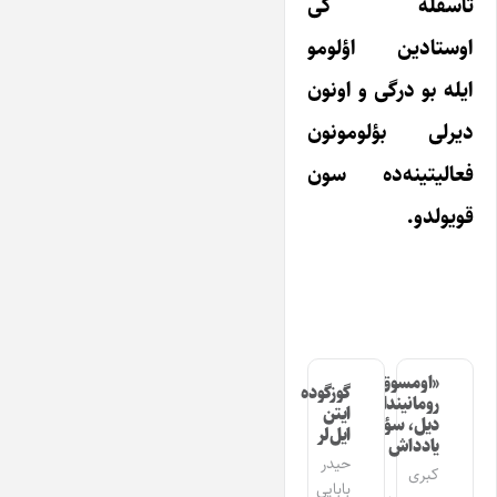
تاسفله کی
اوستادین اؤلومو
ایله بو درگی و اونون
دیرلی بؤلومونون
فعالیتینه‌ده سون
قویولدو.
«اومسوق»
گوزگوده
رومانیندا
ایتن
دیل، سؤز،
ایل‌لر
یادداش
حیدر
کبری
بابایی