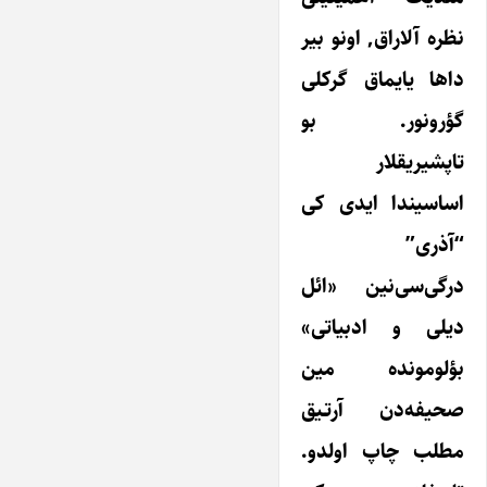
نظره آلاراق, اونو بیر
داها یایماق گرکلی
گؤرونور. بو
تاپشیریقلار
اساسیندا ایدی کی
“آذری”
درگی‌سی‌نین «ائل
دیلی و ادبیاتی»
بؤلومونده مین
صحیفه‌دن آرتـیق
مطلب چاپ اولدو.