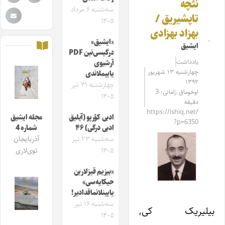
نئچه
سه‌شنبه ۶ مرداد
تاپشیریق /
۱۴۰۵
بهزاد بهزادی
«ایشیق»
ایشیق
درگیسی‌نین PDF
یادداشت
آرشیوی
چهارشنبه ۱۳ شهریور
یاییملاندی
۱۳۹۲
چهارشنبه ۳۱ تیر
اوخوماق زامانی: 3
۱۴۰۵
دقیقه
https://ishiq.net/
ادبی کؤرپو (آیلیق
مجله ایشیق
?p=6350
ادبی درگی) ۴۶
شماره 4
سه‌شنبه ۲۳ تیر
آذربایجان
۱۴۰۵
توی‌لاری
«بیزیم قیزلارین
حیکایه‌سی»
یایینلانماقدادیر!
سه‌شنبه ۱۶ تیر
بیلیریک کی,
۱۴۰۵