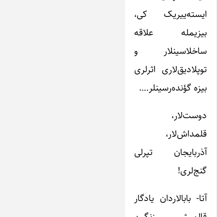
ایسته‌ییریک کی،
بیزیمله علاقه
ساخلاسینلار و
‌توپلادیق‌لاری اثرلری
بیزه گؤنده‌رسینلر….
دوست‌لار،
قلمداش‌لار،
آذربایجان تپرلی
گنج‌لری!
آتا- بابالاردان یادگار
قالمیش زنگین