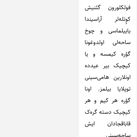
فولکلورون گئنیش
کوٍتله‌لر آراسیندا
یاییلماسی و چوخ
ساحه‌لی اولدوغونا
گؤره کیمسه و یا
کیچیک بیر عیدده
اونلارین هامی‌سینی
توپلایا بیلمز. اونا
گؤره هر کیم و هر
کیچیک دسته گره‌ک
قاباقجادان ایش
ساحه‌سینی