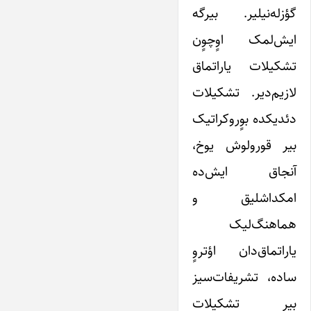
گؤزله‌نیلیر. بیرگه
ایش‌لمک اوٍچوٍن
تشکیلات یاراتماق
لازیم‌دیر. تشکیلات
دئدیکده بوٍروکراتیک
بیر قورولوش یوخ،
آنجاق ایش‌ده
امکداشلیق و
هماهنگ‌لیک
یاراتماق‌دان اؤتروٍ
ساده، تشریفات‌سیز
بیر تشکیلات