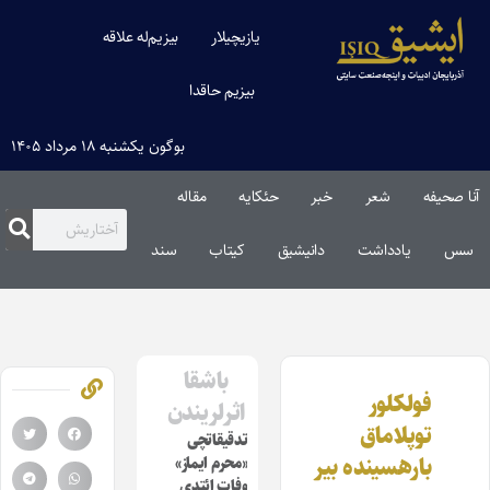
یازیچیلار
بیزیم‌له علاقه
بیزیم حاقدا
بوگون یکشنبه ۱۸ مرداد ۱۴۰۵
آنا صحیفه
شعر
خبر
حئکایه
مقاله‌
سس
یادداشت
دانیشیق
کیتاب
سند
باشقا
فولکلور
اثرلریندن
توپلاماق
تدقیقاتچی
باره‎سینده بیر
«محرم ایماز»
وفات ائتدی