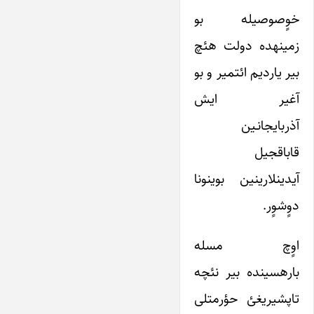
خوٍصوصیله بو
زمینه‎ده دولت هئچ
بیر یاردیم ائتمیر و بو
آغیر ایش
آذربایجانـین
قاباقجیل
آیدین‎لاری‎نین بوینونا
دوٍشوٍر.
اوٍچ مسله
باره‎سینده بیر نئچه
تاپشیریغئ حؤرمتلی