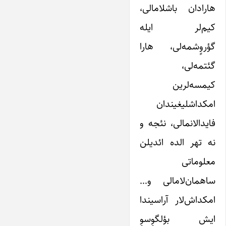
هارادان باشلامالی،
کیم‌لر ایله
گؤروٍشمه‌لی، هارا
گئتمه‌لی،
کیمسه‌لرین
امکداشلیغیندان
فایدالانمالی، نئجه و
نه تهر الده ائدیلن
معلوماتی
ساهمان‌لامالی و…
امکداش‌لار آراسیندا
ایش بؤلگوٍسوٍ