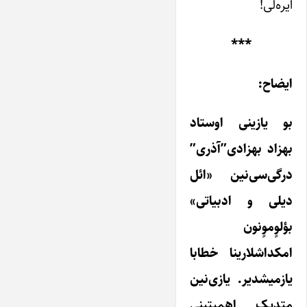
ایره‌لی!
***
ایضاح:
بو یازینی اوستاد
بهزاد بهزادی”آذری”
درگی‌سی‌نین «ائل
دیلی و ادبیاتی»
بؤلوٍموٍنون
امکداشلارینا خطابا
یازمیشدیر. یازی‌نین
متدیک اهمیتینی