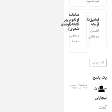
میرحسینی
ساعات
ایشیق‌دان
اولدوم بیر
اؤنجه
گئجه(اوشاق
شعری)
ائلمان
مرتضی
موغانلی
مجدفر
چاپ
یک پاسخ
سه‌شنبه ۶ بهمن
ساوالان
۱۳۹۴ در ۲۱:۵۹
بیجارلی
گفت: