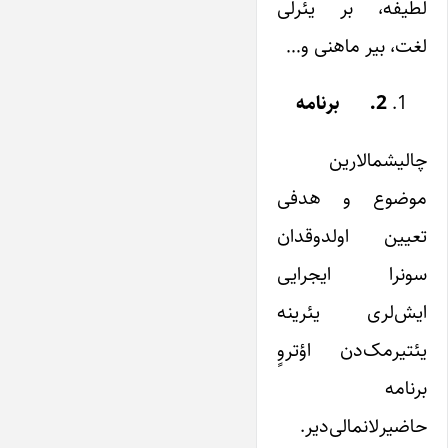
لطیفه، بر یئرلی
لغت، بیر ماهنی و…
2.
برنامه
چالیشمالارین
موضوع و هدفی
تعیین اولدوقدان
سونرا ایجرایی
ایش‌لری یئرینه
یئتیرمک‌دن اؤتروٍ
برنامه
حاضیرلانمالی‌دیر.