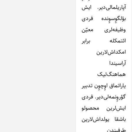
آپاریلمالی‌دیر. ایش
بؤلگوٍسوٍنده فردی
وظیفه‌لری معیّن
ائتمکله برابر
امکداش‌لارین
آراسیندا
هماهنگ‌لیک
یاراتماق اوٍچوٍن تدبیر
گؤروٍنمه‌لی‌دیر. فردی
ایش‌لرین محصولو
باشقا یولداش‌لارین
طرفیندن