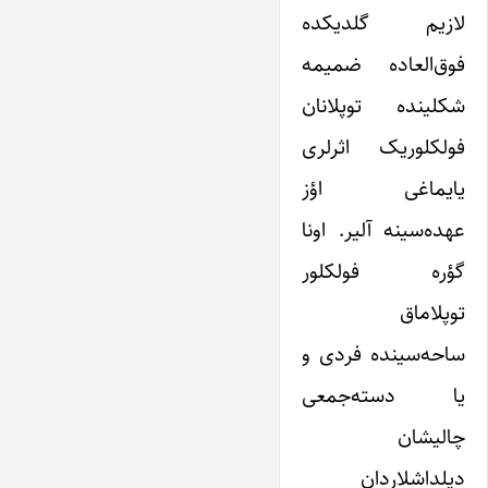
لازیم گلدیکده
فوق‌العاده ضمیمه
شکلینده توپلانان
فولکلوریک اثرلری
یایماغی اؤز
عهده‌سینه آلیر. اونا
گؤره فولکلور
توپلاماق
ساحه‌سینده فردی و
یا دسته‌جمعی
چالیشان
دیلداشلاردان