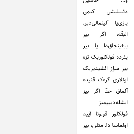
دئییلیشی کیمی
یازی‌یا آلینمالی‌دیر.
البتّه، اگر بیر
ییغینجاق‌دا یا بیر
یئرده فولکلوریک تزه
بیر سؤز ائشیدیریک
اونلاری گره‌ک قئیده
آلماق حتّا اگر بیز
ایشله‌دیییمیز
فولکلور قولونا آیید
اولماسا دا. مثلن، بیر