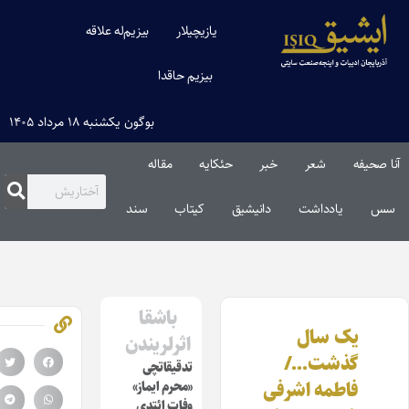
یازیچیلار
بیزیم‌له علاقه
بیزیم حاقدا
بوگون یکشنبه ۱۸ مرداد ۱۴۰۵
نا صحیفه
شعر
خبر
حئکایه
مقاله‌
سس
یادداشت
دانیشیق
کیتاب
سند
باشقا
یک سال
اثرلریندن
گذشت…/
تدقیقاتچی
فاطمه اشرفی
«محرم ایماز»
وفات ائتدی