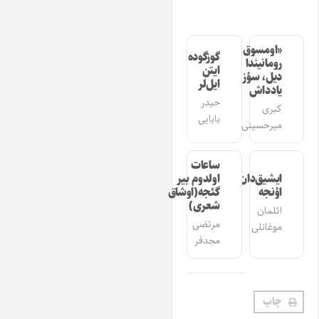
«اومسوق»
گوزگوده
رومانیندا
ایتن
دیل، سؤز،
ایل‌لر
یادداش
حیدر
کبری
بابایی
میرحسینی
ساعات
ایشیق‌دان
اولدوم بیر
اؤنجه
گئجه(اوشاق
شعری)
ائلمان
مرتضی
موغانلی
مجدفر
چاپ