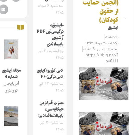
(انجمن حمایت
سه‌شنبه ۶ مرداد
از حقوق
۱۴۰۵
کودکان)
«ایشیق»
ایشیق
درگیسی‌نین PDF
یادداشت
آرشیوی
یکشنبه ۲۰ مرداد ۱۳۹۲
یاییملاندی
اوخوماق زامانی: 3 دقیقه
چهارشنبه ۳۱ تیر
https://ishiq.net/?
۱۴۰۵
p=6111
ادبی کؤرپو (آیلیق
مجله ایشیق
ادبی درگی) ۴۶
شماره 4
سه‌شنبه ۲۳ تیر
آذربایجان
۱۴۰۵
توی‌لاری
«بیزیم قیزلارین
حیکایه‌سی»
یایینلانماقدادیر!
سه‌شنبه ۱۶ تیر
۱۴۰۵