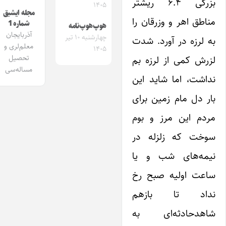
بزرگی ۶.۴ ریشتر
۱۴۰۵
مجله ایشیق
مناطق اهر و وزرقان را
شماره 1
هوپ‌هوپ‌نامه
آذربایجان
چهارشنبه ۱۰ تیر
به لرزه در آورد. شدت
معلم‌لری و
۱۴۰۵
تحصیل
لزرش کمی از لرزه بم
مساله‌سی
نداشت، اما شاید این
بار دل مام زمین برای
مردم این مرز و بوم
سوخت که زلزله در
نیمه‌های شب و یا
ساعت اولیه صبح رخ
نداد تا بازهم
شاهدحادثه‌ای به