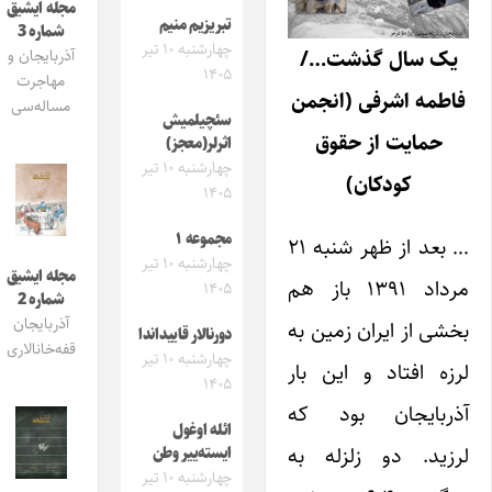
مجله ایشیق
تبریزیم منیم
شماره 3
چهارشنبه ۱۰ تیر
یک سال گذشت…/
آذربایجان و
۱۴۰۵
مهاجرت
فاطمه اشرفی (انجمن
مساله‌سی
سئچیلمیش
حمایت از حقوق
اثرلر(معجز)
چهارشنبه ۱۰ تیر
کودکان)
۱۴۰۵
مجموعه ۱
… بعد از ظهر شنبه ۲۱
چهارشنبه ۱۰ تیر
مجله ایشیق
مرداد ۱۳۹۱ باز هم
۱۴۰۵
شماره 2
آذربایجان
بخشی از ایران زمین به
دورنالار قاییداندا
قفه‌خانالاری
چهارشنبه ۱۰ تیر
لرزه افتاد و این بار
۱۴۰۵
آذربایجان بود که
ائله اوغول
لرزید. دو زلزله به
ایسته‌ییر وطن
چهارشنبه ۱۰ تیر