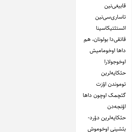
قابیغی‌نین
تاساری‌سی‌نین
ائستئتیکاسینا
قاتقی‌دا بولونان، هم
داها اوخومامیش
اوخوجولارا
حئکایه‌لرین
توموندن اؤزت
گئچمک اوچون داها
اؤنجه‌دن
حئکایه‌لرین دؤرد-
بئشینی اوخوموش