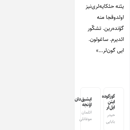
یئنه حئکایه‌لری‌نیز
اولدوقجا منه
گؤنده‌رین. تشکّور
ائدیرم. ساغولون.
ایی گون‌لر…»
گوزگوده
ایشیق‌دان
ایتن
اؤنجه
ایل‌لر
ائلمان
حیدر
موغانلی
بابایی