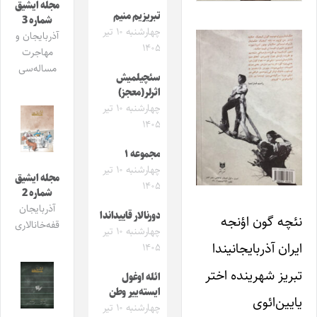
مجله ایشیق
تبریزیم منیم
شماره 3
چهارشنبه ۱۰ تیر
آذربایجان و
۱۴۰۵
مهاجرت
مساله‌سی
سئچیلمیش
اثرلر(معجز)
چهارشنبه ۱۰ تیر
۱۴۰۵
مجموعه ۱
چهارشنبه ۱۰ تیر
مجله ایشیق
۱۴۰۵
شماره 2
آذربایجان
دورنالار قاییداندا
نئچه گون اؤنجه
قفه‌خانالاری
چهارشنبه ۱۰ تیر
ایران آذربایجانیندا
۱۴۰۵
تبریز شهرینده اختر
ائله اوغول
ایسته‌ییر وطن
یایین‌ائوی
چهارشنبه ۱۰ تیر