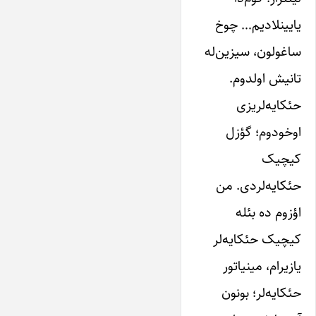
یایینلادیم… چوخ
ساغولون، سیزین‌له
تانیش اولدوم.
حئکایه‌لریزی
اوخودوم؛ گؤزل
کیچیک
حئکایه‌لردی. من
اؤزوم ده بئله
کیچیک حئکایه‌لر
یازیرام، مینیاتور
حئکایه‌لر؛ بونون