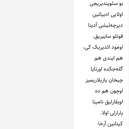
بو سئویندیریجی
اولایی ادبیاتین
دیرچه‌لیشی آدینا
قوتلو ساییریق.
اومود ائدیریک کی،
هم ایندی هم
گله‌جکده اورتایا
چیخان یازیلاریمیز
اوچون هم ده
اویقارلیق نامینا
یارارلی اولا.
کیتابین آرخا