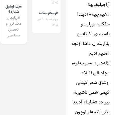
۱۴۰۵
آراجیلیغی‌یلا
مجله ایشیق
شماره 1
«هیم‌جیم» آدیندا
هوپ‌هوپ‌نامه
آذربایجان
چهارشنبه ۱۰ تیر
حئکایه ‌توپلوسو
معلم‌لری و
۱۴۰۵
تحصیل
باسیلدی. کیتابین
مساله‌سی
یازاریندان داها اؤنجه
«منیم آدیم
لاله‌دیر»، «جوجه‌لر»،
«چادرالی لئیلا»
اوشاق شعر کیتابی
کیمی همن ناشیرله،
بیر ده «شاینا» آدیندا
یئنی‌یئتمه‌لر اوچون