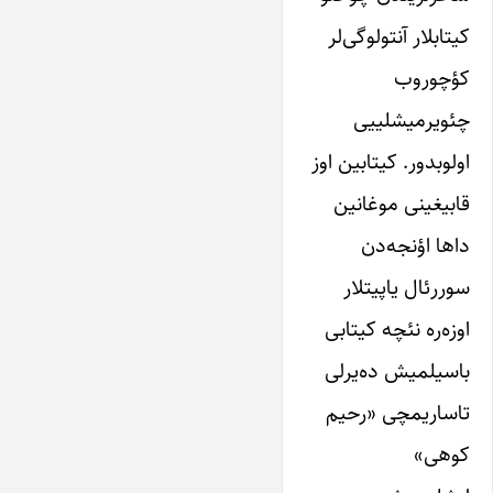
کیتابلار آنتولوگی‌لر
کؤچوروب
چئویرمیشلییی
اولوبدور. کیتابین اوز
قابیغینی موغانین
داها اؤنجه‌دن
سوررئال یاپیتلار
اوزه‌ره نئچه کیتابی
باسیلمیش ده‌یرلی
تاساریمچی «رحیم
کوهی»