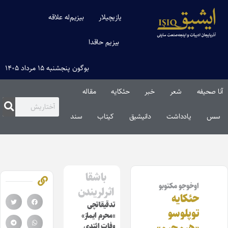
یازیچیلار
بیزیم‌له علاقه
بیزیم حاقدا
بوگون پنجشنبه ۱۵ مرداد ۱۴۰۵
آنا صحیفه
شعر
خبر
حئکایه
مقاله‌
سس
یادداشت
دانیشیق
کیتاب
سند
باشقا
اوخوجو مکتوبو
اثرلریندن
حئکایه
تدقیقاتچی
توپلوسو
«محرم ایماز»
وفات ائتدی