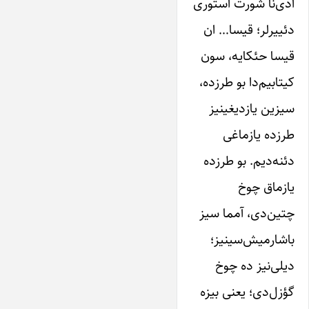
آدی‌نا شورت استوری
دئییرلر؛ قیسا… ان
قیسا حئکایه، سون
کیتابیم‌دا بو طرزده،
سیزین یازدیغینیز
طرزده یازماغی
دئنه‌دیم. بو طرزده
یازماق چوخ
چتین‌دی، آمما سیز
باشارمیش‌سینیز؛
دیلی‌نیز ده چوخ
گؤزل‌دی؛ یعنی بیزه