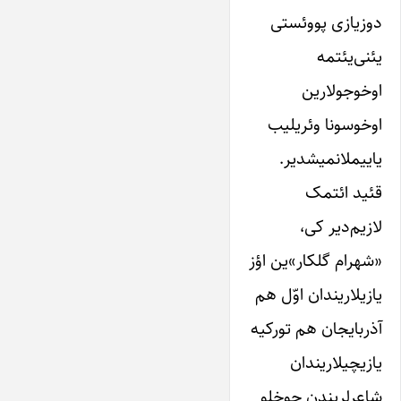
دوز‌یازی پووئستی
یئنی‌یئتمه
اوخوجولارین
اوخوسونا وئریلیب
یاییملانمیشدیر.
قئید ائتمک
لازیم‌دیر کی،
«شهرام گلکار»ین اؤز
یازیلاریندان اوّل هم
آذربایجان هم تورکیه
یازیچیلاریندان
شاعرلریندن چوخلو