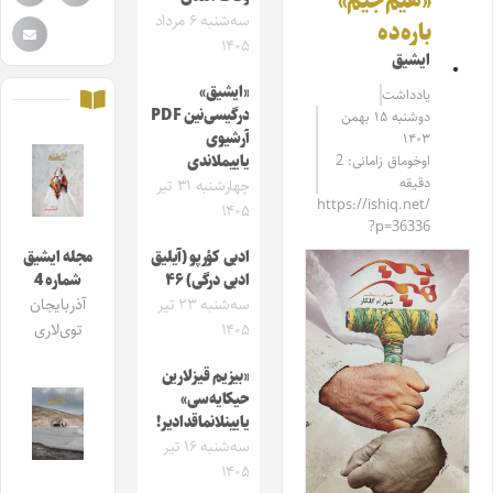
«هیم‌جیم»
سه‌شنبه ۶ مرداد
باره‌ده
۱۴۰۵
ایشیق
«ایشیق»
یادداشت
درگیسی‌نین PDF
دوشنبه ۱۵ بهمن
آرشیوی
۱۴۰۳
اوخوماق زامانی: 2
یاییملاندی
دقیقه
چهارشنبه ۳۱ تیر
https://ishiq.net/
۱۴۰۵
?p=36336
ادبی کؤرپو (آیلیق
مجله ایشیق
ادبی درگی) ۴۶
شماره 4
سه‌شنبه ۲۳ تیر
آذربایجان
۱۴۰۵
توی‌لاری
«بیزیم قیزلارین
حیکایه‌سی»
یایینلانماقدادیر!
سه‌شنبه ۱۶ تیر
۱۴۰۵