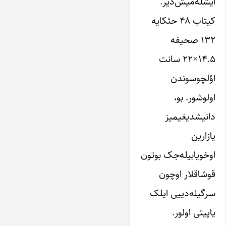
ایشله‌میش‌دیر.
کیتاب ۴۸ حئکایه
۱۳۲ صحیفه‌
‌۱۴.۵×۲۲ سانت
اؤلچوسوندن
اولوشور. بو،
دانیشدیغیمیز
یازارین
اوخویا‌بیله‌جک بوتون
قوشاقلار اوچون
سرگیله‌دییی ایلک
یاپیتی اولور.