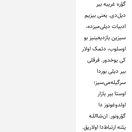
گؤره غریبه بیر
دیل‌دی. یعنی بیزیم
ادبیات دیلی‌میزده،
سیزین یازدیغینیز بو
اوسلوب، دئمک اولار
کی یوخدور. فرقلی
بیر دیلی بوردا
سرگیله‌می‌سیز؛
اوستا بیر یازار
اولدوغونوز دا
گؤرونور. ان‌شااللـه
یئنه ارتباط‌دا اولاریق.