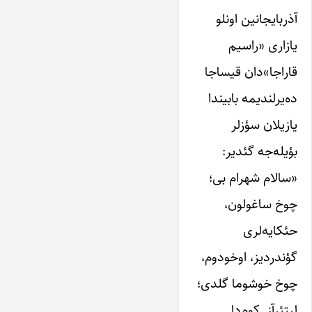
آذربایجانین اونلو
یازاری «راسیم
قاراجا»دان قیساجا
ده‌یرلندیمه بابیندا
یازیلان سؤزلر
بؤیله‌جه گئدیر:
«سالام شهرام بی؛
چوخ ساغولون،
حئکایه‌لری
گؤندردیز، اوخودوم،
چوخ خوشوما گلدی؛
لیتئرآز. کوم‌دا