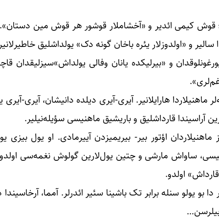
لیر؛ قوش کیمی ائدیر و «آخشاملار قوشور هر قوش مین دستان»
سالیر و «اولدوزلار یئره باخان گونه دک» یولداشلیق خاطیرلانیر
 یورغونلوقدان و «بیرلیکده یانان وفالی یولداش»سیزلیقدان قاچ
غم‌لری».
‌لر ماهنیلاردا هارایلانیر. آیری-آیری دیلده دانیشان، آیری-آیری ی
رین آراسیندا قارداشلیق و باریشیق ماهنیسی سؤیله‌نیلیر.
 ماهنیلاردان اؤتور بیر- بیریمیزدن آییرمادی. او یول بیزی یول
اهنیسی، ساواش مارشی و چتین یول‌لارین گولوش نغمه‌سی اولدو؛
قارداش» اولدو.
 بو یولو سنله برابر تک باشینا سئیر ائدرلر. آمما، آرخاسیندا د
 بیلرسن…