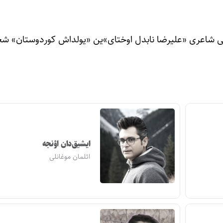
بچی شاعری «علیرضا نابدل اوختای»ین «یولداش کوردوستان» شعر
ایشیق‌دان اؤنجه
ائلمان موغانلی