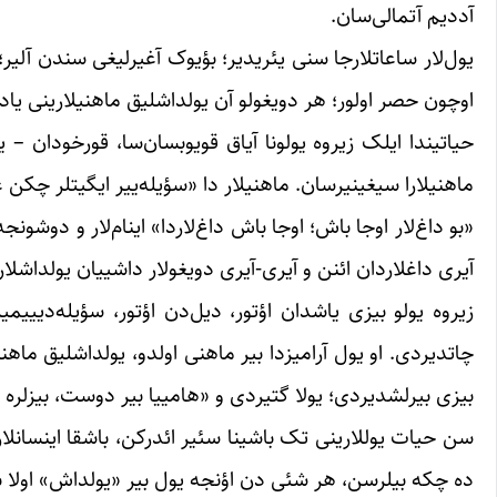
آددیم آتمالی‌سان.
یول‌لار ساعاتلارجا سنی یئریدیر؛ بؤیوک آغیرلیغی سندن آ
اوچون حصر اولور؛ هر دویغولو آن یولداشلیق ماهنیلارینی یادا 
حیاتیندا ایلک زیروه یولونا آیاق قویوبسان‌سا، قورخودان –
ماهنیلارا سیغینیرسان. ماهنیلار دا «سؤیله‌ییر ایگیتلر چکن 
«بو داغ‌لار اوجا باش؛ اوجا باش داغ‌لاردا» اینام‌لار و دوشونجه
آیری داغلاردان ائنن و آیری-آیری دویغولار داشییان یولداشلا
زیروه یولو بیزی یاشدان اؤتور، دیل‌دن اؤتور، سؤیله‌دیییمیز
چاتدیردی. او یول آرامیزدا بیر ماهنی اولدو، یولداشلیق م
بیزی بیرلشدیردی؛ یولا گتیردی و «هامییا بیر دوست، بیزلره 
سن حیات یوللارینی تک باشینا سئیر ائدرکن، باشقا اینسانلار دا
ده چکه بیلرسن، هر شئی دن اؤنجه یول بیر «یولداش» اولا