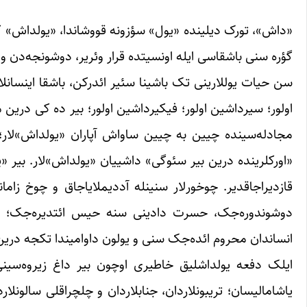
«داش»، تورک دیلینده «یول» سؤزونه قووشاندا، «یولداش» کیم
گؤره سنی باشقاسی ایله اونسیتده قرار وئریر، دوشونجه‌دن و او
سن حیات یوللارینی تک باشینا سئیر ائدرکن، باشقا اینسانلار د
اولور؛ سیرداشین اولور؛ فیکیرداشین اولور؛ بیر ده کی درین م
مجادله‌سینده چیین به چیین ساواش آپاران «یولداش»لار؛ آج
«اورکلرینده درین بیر سئوگی» داشییان «یولداش»لار. بیر «ی
قازدیراجاقدیر. چوخورلار سنینله آددیملایاجاق و چوخ زامان
دوشوندوره‌جک، حسرت دادینی سنه حیس ائتدیره‌جک؛ بیرد
انساندان محروم ائده‌جک سنی و یولون داوامیندا تکجه درین 
ایلک دفعه یولداشلیق خاطیری اوچون بیر داغ زیروه‌سین
یاشامالیسان؛ تریبونلاردان، جنابلاردان و چلچراقلی سالونلا