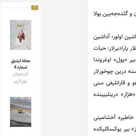
 گئده‌جه‌یین یولا
اشین اولور؛ آداشین
ر یارادیرلار: حیات
یر «یول» اوغروندا
مجله ایشیق
شماره 4
سنه درین چوخورلار
آذربایجان
توی‌لاری
و و قارانلیغی سنی
ژار» درینلییینده
 خاطیره آخشامینی
مز» بیر یوکسکلیکده