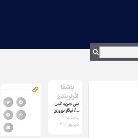
باشقا
اثرلریندن
منی «من» ائدن
…/ نیگار نوروزی
پنجشنبه ۶
شهریور ۱۳۹۹