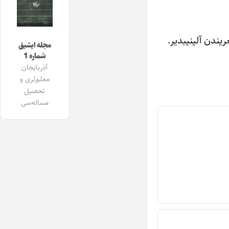
یندن آلینیبدیر.
مجله ایشیق
شماره 1
آذربایجان
معلم‌لری و
تحصیل
مساله‌سی