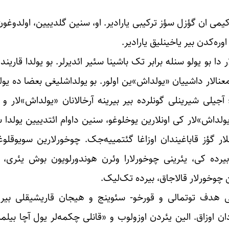
ی ان گؤزل سؤز ترکیبی یارادیر. او، سنین گلدییین، اولدوغون و
ره‌کدن بیر یاخینلیق یارادیر.
ا بو یولو سنله برابر تک باشینا سئیر ائدیرلر. بو یولدا قاریند
عنالار داشییان «یولداش»ین اولور. بو یولداشلیغی بعضا ده یوللا
یلی شیرینلی گونلرده بیر بیرینه آرخالانان «یولداش»لار و ب
ولداش»لار کی اونلارین یوخلوغو، سنین داوام ائتدییین یولدا 
لار گؤز قاباغیندان اوزاغا گئتمییه‌جک‌. چوخورلارین سویوقلوغ
ه کی، یئرینی چوخورلارا وئرن هوندورلویون بوش یئری، «ه
چوخورلار قالاجاق، بیرده تک‌لیک.
ی هدف توتمالی و قورخو- سئوینج و هیجان قاریشیقلی بیر
ردان اوزاق. الین یئردن اوزولوب و «قانلی چکمه‌لر یول آچا بیل