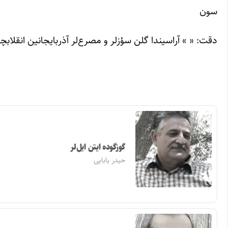
سون
دقت: « » آراسیندا گلن سؤزلر و مصرع‌لر آذربایجانین انقلا
گوزگوده ایتن ایل‌لر
حیدر بابایی