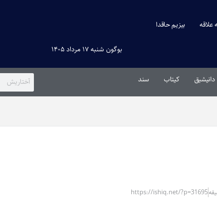
ه علاقه
بیزیم حاقدا
بوگون شنبه ۱۷ مرداد ۱۴۰۵
دانیشیق
کیتاب
سند
https://ishiq.net/?p=31695