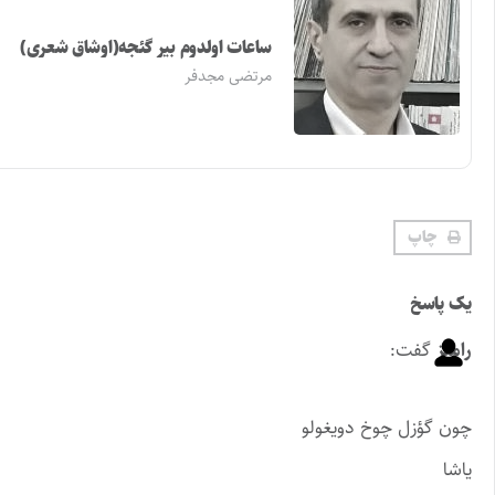
ساعات اولدوم بیر گئجه(اوشاق شعری)
مرتضی مجدفر
چاپ
یک پاسخ
رامیز
گفت:
چون گؤزل چوخ دویغولو
یاشا