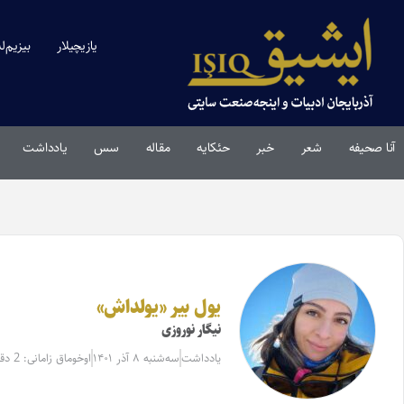
یازیچیلار
بیزیم‌ل
آنا صحیفه
شعر
خبر
حئکایه
مقاله‌
سس
یادداشت
یول بیر «یولداش»
نیگار نوروزی
یادداشت
سه‌شنبه ۸ آذر ۱۴۰۱
اوخوماق زامانی: 2 دقیقه