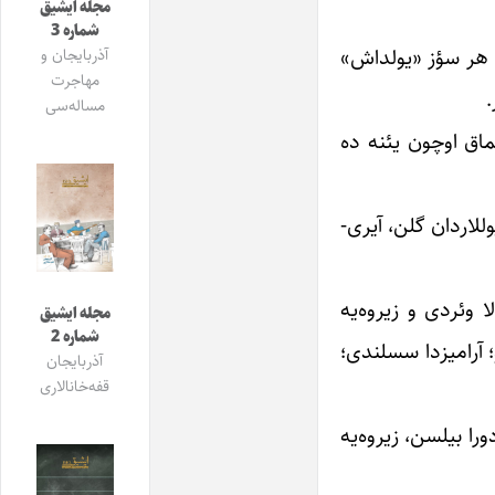
مجله ایشیق
شماره 3
. هر سؤز «یولداش»
آذربایجان و
مهاجرت
.
مساله‌سی
ماق اوچون یئنه ده
وللاردان گلن، آیری-
ا وئردی و زیروه‌یه
مجله ایشیق
شماره 2
 آرامیزدا سسلندی؛
آذربایجان
قفه‌خانالاری
ورا بیلسن، زیروه‌یه