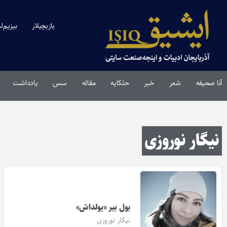
یازیچیلار
بیزیم‌ل
آنا صحیفه
شعر
خبر
حئکایه
مقاله‌
سس
یادداشت
نیگار نوروزی
یول بیر «یولداش»
نیگار نوروزی