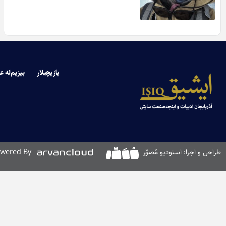
یازیچیلار
بیزیم‌له ع
طراحی و اجرا: استودیو مُصوّر
wered By