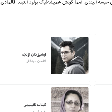
ی حبسه آلیندی. آمما گونش همیشه‌لیک بولود آلتیندا قالمادی.
ایشیق‌دان اؤنجه
ائلمان موغانلی
کیتاب تانیتیمی
رقیه کبیری