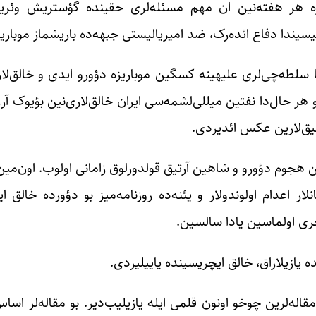
میزه هر هفته‌نین ان مهم مسئله‌لری‌ حقینده گؤستریش‌ وئ
شیسیندا دفاع ائده‌رک، ضد امیریالیستی جبهه‌ده باریشماز موباریز
 سلطه‌چی‌لری علیهینه کسگین موباریزه دؤورو ایدی و خالق‌لاریم
هر حال‌دا نفتین میللی‌لشمه‌سی ایران خالق‌لاری‌نین بؤیوک آرز
ادلیق‌لارین عکس ائدیردی.
ن هجوم دؤورو و شاهین آرتیق قولدورلوق زامانی اولوب. اون‌مین‌
ار اعدام اولوندولار و یئنه‌ده روزنامه‌میز بو دؤورده خالق 
ئچری اولماسین یادا سالسین.
 یازیلاراق، خالق ایچریسینده یاییلیردی.
اله‌لرین چوخو اونون قلمی ایله یازیلیب‌دیر. بو مقاله‌لر اسا