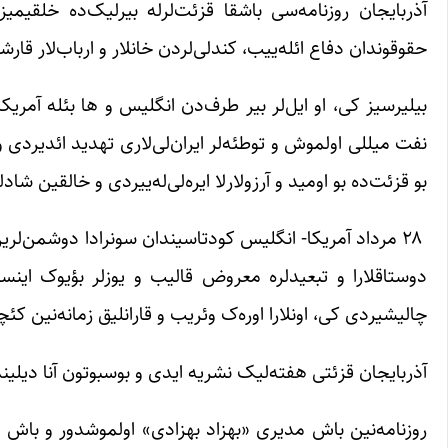
آذربایجان روزنامه‌سی باشقا قزئت‌لرله بیرلیک‌ده خلقی
حقوقوندان دفاع ائله‌ییب،‌ کندلی‌لردن خانلار و ارباب‌لار قار
بیلیرسیز کی، او ایل‌لر بیر طرف‌دن انگلیس و ها بئله آمریکا
نفت میللی اولموش و توطئه‌لر ایران‌لی‌لاری تهدید ائدیردی و 
بو قزئت‌ده بو اومید و آرزولارلا ایره‌لی‌له‌ییردی و خالقین ش
۲۸ مرداد آمریکا- انگلیس کودتاسیندان سونرادا دوشمن‌لری
دوستاقلارا و تبعیدلره معروض قالیب و یوزلر بؤیوک اینسانل
چالیشیردی کی، اونلارا اوره‌‌ک وئریب و قارانلیق زمانه‌نین ک
آذربایجان قزئتی هفته‌لیک نشریه ایدی و بوسبوتون آنا دیلینده
روزنامه‌نین باش مدیری «بهزاد بهزادی» اولموشدور و باش مق