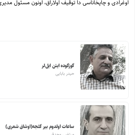
اوغرادی و چاپخانا‌سی دا توقیف اولاراق، اونون مسئول مدیر
گوزگوده ایتن ایل‌لر
حیدر بابایی
ساعات اولدوم بیر گئجه(اوشاق شعری)
مرتضی مجدفر