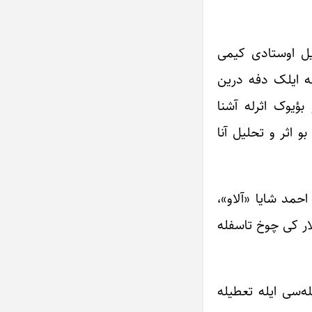
یل اوستادی کیمی
ینه ایلک دفه درین
بؤیوک اثرله آشنا
و اثر و تحلیل آنا
احمد شایا «آلاو»،
ار کی چوخ تاسفله
ورلاری وسیله‌سی ایله تعطیله