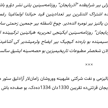
زلی بیر شرایطده “آذربایجان” روزنامه‌سینین یئنی نشر دؤرو باش
 اشتراک ائدنلرین بیر تعدادینین قید حیاتدا اولماغینا رغ
ولونان بو روزنامه‌دن یالنیز بیر نومره الده‌دیر. چوخ تاسفله بیر جمعین زحمت
ذربایجان” روزنامه‌سینین ایکینجی تحریریه هیاتینین ترکیبینده 
اسیمینده بو باره‌ده کیچیک بیر ایضاح وئرمیشدیر کی آشاغیدا
اولان شخصلر مطبوعات تاریخیمیزین بو حصه‌سینه ایشیق سالسین
×××
لیزمی و نفت شرکتی علیهینه ووروشان زامان‌لار آزادلیق سئور مط
موباریزه‌نین قاباقجیل نور ساچان چیراقلاری اولموشدور. آذربایجان قزئتی‌ده