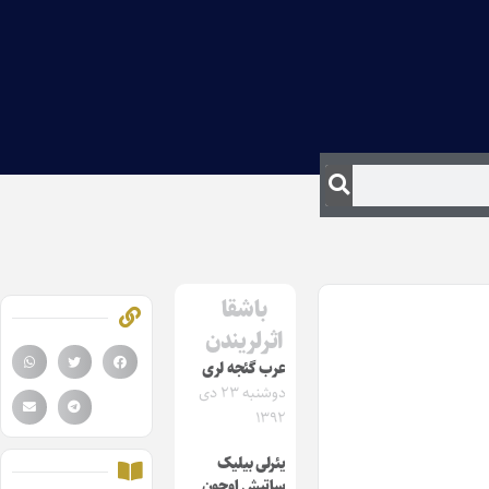
باشقا
اثرلریندن
عرب گئجه ‎لری
دوشنبه ۲۳ دی
۱۳۹۲
یئرلی بیلیک
ساتیش اوچون