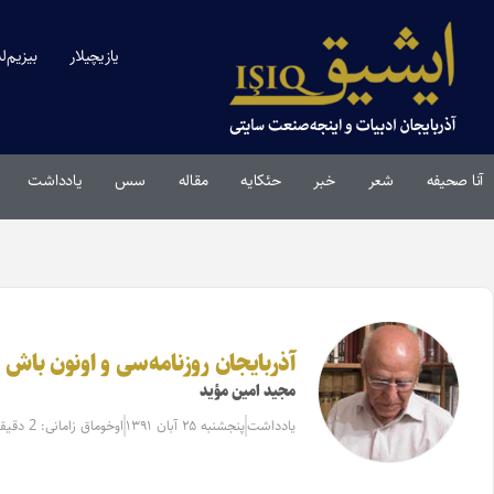
یازیچیلار
بیزیم‌ل
آنا صحیفه
شعر
خبر
حئکایه
مقاله‌
سس
یادداشت
آذربایجان روزنامه‌سی و اونون باش
مجید امین مؤید
یادداشت
پنجشنبه ۲۵ آبان ۱۳۹۱
اوخوماق زامانی: 2 دقیقه