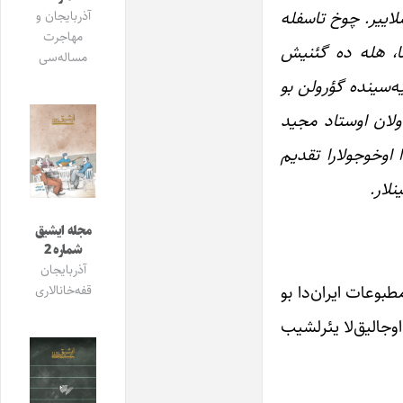
لاییر. چوخ تاسفله
آذربایجان و
مهاجرت
ما، هله ده گئنیش
مساله‌سی
ی سایه‌سینده گؤرولن بو
اولان اوستاد مجید
 اوخوجولارا تقدیم
لار.
مجله ایشیق
شماره 2
آذربایجان
بوعات ایران‌دا بو
قفه‌خانالاری
 تقریبن 1330دان 1334ده‌دک، بو صف‌ده باش اوجالیق‌لا یئرلشیب