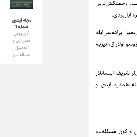
ریب، زحمتکش‌لرین
ه آپاریردی.
مجله ایشیق
شماره 1
یز ایراده‌سی‌ایله
آذربایجان
معلم‌لری و
وسو اولاراق، بیزیم
تحصیل
مساله‌سی
لر شریف اینسانلار
ایله همدرد ایدی و
س و گون مسئله‌لره