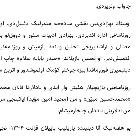
جاواب وئریردی.
اوستاد بهزادی‌نین نقشی‌ ساده‌جه مدیرلیک دئییل‌دی. 
روزنامه‌نی اداره ائدیردی. بهزادی ادبیات سئور و ذووق‌لو 
معنالی و آراشدیریجی تحلیل و نقد یازمیش و روزنامه‌نین
ائتمیش‌دیر. او تحلیل یازیلاندا «حیدر بابا‌یه سلام» چاپ ا
دیلیمیزی قوروماقدا بیزه چوخلو کؤمک اولموشدور و اثرین س
روزنامه‌نین یازیچیلار هئیتی وار ایدی و یادلاردا قالان مح
«محمدحسین مبیّن» و من (مجید امین مؤید) ایکینجی مرحله
من آدلارینی یاددان چیخارمیشام.
بو هفته‌