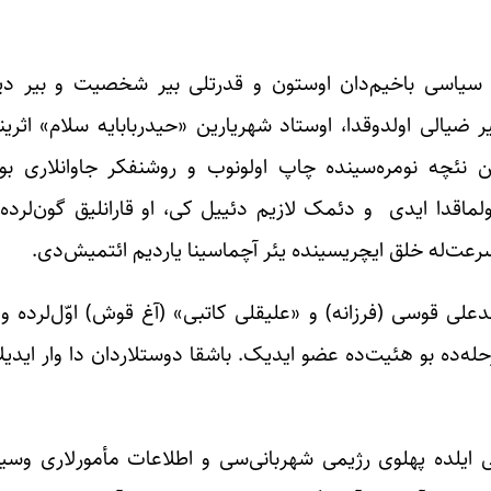
او سیاسی باخیم‌دان اوستون و قدرتلی بیر شخصیت و بیر د
بیر ضیالی اولدوقدا، اوستاد شهریارین «حیدربابایه سلام» اثر
 نئچه نومره‌سینده چاپ اولونوب و روشنفکر جاوانلاری بو 
ولماقدا ایدی و دئمک لازیم دئییل کی، او قارانلیق گون‌لرده ب
رعت‌له خلق ایچریسینده یئر آچماسینا یاردیم ائتمیش‌دی.
مدعلی قوسی (فرزانه) و «علیقلی کاتبی» (آغ قوش) اوّل‌لرده و 
‌ده بو هئیت‌ده عضو ایدیک. باشقا دوستلاردان دا وار ایدیل
لیک آنا دیلینده یازیلیب یاییلان قزئت ۱۳۳۴- نجی ایلده پهلوی رژیمی شهربانی‌سی و اطلاعات مأم