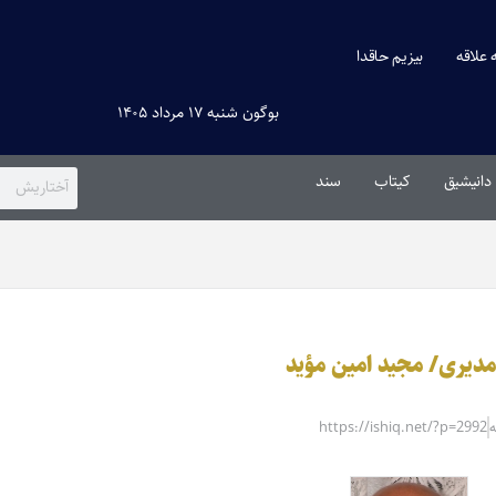
ه علاقه
بیزیم حاقدا
بوگون شنبه ۱۷ مرداد ۱۴۰۵
دانیشیق
کیتاب
سند
 مدیری/ مجید امین مؤید
https://ishiq.net/?p=2992