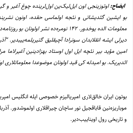
ایضاح:
اوتوزینجی اون ایل‌لیک‌ین اول‌لرینده چوغ آغیر و گی
بو ایشین گئدیشاتی و نئجه اولماسی حقده، اونون نشرینده
معلومات الده یوخدور. ۱۴۲ نومره‌ده نشر ا
دیرلی ایشه انقلابدان سونرادا آچیقلیق گتیریلمه‌ییبدیر. “آ
امین مؤید بیر نئچه ایل اول اوستاد بهزادینین آغیرلاما مر
ائدیریک. بو امیدله کی قید اولونان موضوعدا معلوماتلاری 
بوتون ایران خالق‌لاری امپریالیزم خصوصی ایله انگلیس امپریا
و تاریخی رول اویناییب‌دیر.