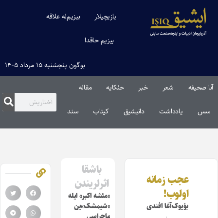
یازیچیلار
بیزیم‌له علاقه
بیزیم حاقدا
بوگون پنجشنبه ۱۵ مرداد ۱۴۰۵
آنا صحیفه
شعر
خبر
حئکایه
مقاله‌
سس
یادداشت
دانیشیق
کیتاب
سند
باشقا
عجب زمانه
اثرلریندن
اولوب!
«مئشه اکبر» ایله
بؤیوک‌آغا افندی
«شیمشک»ین
ماجراسی