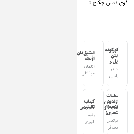
قوی نفس چَکاخ!»
گوزگوده
ایشیق‌دان
ایتن
اؤنجه
ایل‌لر
ائلمان
حیدر
موغانلی
بابایی
ساعات
اولدوم بیر
کیتاب
گئجه(اوشاق
تانیتیمی
شعری)
رقیه
مرتضی
کبیری
مجدفر