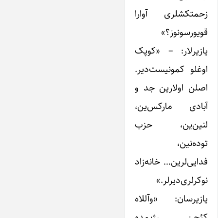
زحمتکشلری آوارا
قویورسونوز؟»
یازیرلار: – «کوپک
اوغلو کمونیست‌دیر.
اصلن اولارین جد و
آبادی مارکس‌ین،
لنین‌ین، حزب
توده‌نین،
فدایی‌لرین… خانه‌زاد
نوکرلری‌دیرلر.»
یازیرسان: «وآللاه
کئچن رژیمده