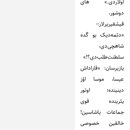
اولاردی.» های
دوشور،
قیشقیریرلار:-
«دئمه‌دیک بو گَده
شاهچی‌دی،
سلطنت‌طلب‌دی؟!»
یازیرسان: «قاراداش
عیسا، موسا اؤز
دینینده؛ اوتور
یئرینده قوی
جماعات یاشاسین!
خالقین خصوصی