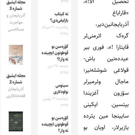
تحصیل آلا!»،
۱۳۹۹
مجله ایشیق
شماره 3
«قاراباغ
نه کیتاب
آذربایجان و
بازلیغی‌دی؟
مهاجرت
آذربایجانین‌دیر،
یکشنبه ۲۰ مرداد
مساله‌سی
۱۳۹۸
گره‌ک ائرمنی‌لر
قایتارا !»، فوری بیر
گؤره‌سن بو
قوطونون ایچینده
عیدده‌نین باش-
نه وار!؟
جمعه ۲۸ دی
قولاغی شوشله‌نیر؛
۱۳۹۷
مجله ایشیق
ماجال وئرمیرلر
شماره 2
سینوس
آذربایجان
سؤزون آغزیندا
بولودلاری
قفه‌خانالاری
دوشنبه ۱۶ بهمن
بیتسین. ایکینی
۱۳۹۶
سایینجا مین یئرده
گؤره‌سن بو
قوطونون ایچینده
یازیرلار، اویان بو
نه وار؟