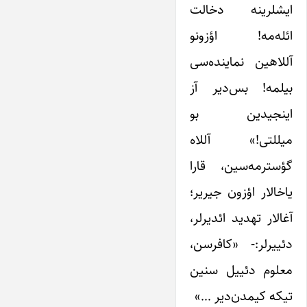
ایشلرینه دخالت
ائله‌مه! اؤزونو
آللاهین نماینده‌سی
بیلمه! بس‌دیر آز
اینجیدین بو
میللتی!» آللاه
گؤسترمه‌سین، قارا
یاخالار اؤزون جیریر؛
آغالار تهدید ائدیرلر،
دئییرلر:- «کافرسن،
معلوم دئییل سنین
تیکه کیمدن‌دیر …»