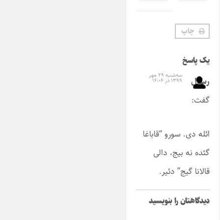
چاپ
یک پاسخ
سه‌شنبه ۲۹ مهر
رسول
۱۳۹۹ در ۱۶:۰۶
گفت:
ائله دی. سورو “قاباغا
گئده نه بیج، دالی
قالانا گیج” دئیر.
دیدگاهتان را بنویسید