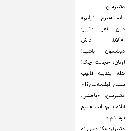
دئییرسن:
«ایسته‌ییرم ائولنم»
مین نفر دئییر:
-«آلابا، داش
دوشسون باشینا!
اوتان، خجالت چک!
هله ایندییه قالیب
سنین ائولنمه‌یین؟!»
دئییرسن: «یاخشی،
آنلامادیم؛ ایسته‌ییرم
بوشانام.»
دئییرلر:-«گؤره‌سن نه