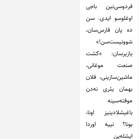
فردوسی‌نین باجی
اوغلوسو ایدی. سن
ده پان فارس‌سان،
شوونیست‌سن!»
یازیرسان: «کشت
صنعت موغانی،
ماشین‌سازینی، فلان
بهمان یئری نه‌دن
موفته‌سینه
باغیشلادینیز اونا،
بونا؟ نییه اوردا
ایشله‌ین