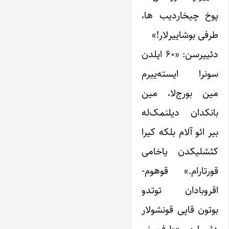
پوخ چیخاردیب ها،
طرفی بوشاییرلار!»
دئییرسن: «۶۰ ایلدن
سونرا ایسته‌ییرم
مین بورج‌لا، مین
بانکدان دیلنمک‌له
بیر ائو آلام بلکه کیرا
کئشلیکدن یاخامی
قورتارام.» قوهوم-
اقروبادان توتدو
بوتون قاپی قونشولار