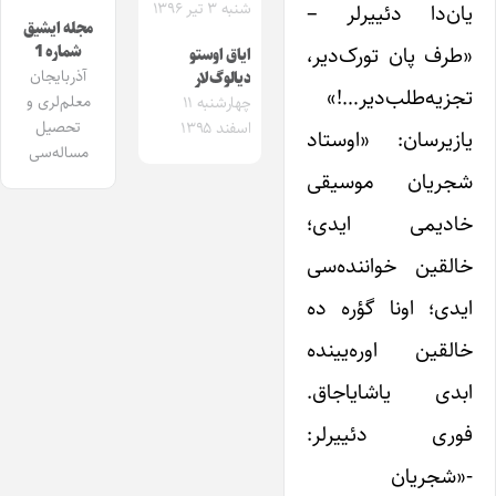
یان‌دا دئییرلر –
شنبه ۳ تیر ۱۳۹۶
مجله ایشیق
«طرف پان تورک‌دیر،
شماره 1
ایاق اوستو
آذربایجان
دیالوگ‌لار
تجزیه‌طلب‌دیر…!»
معلم‌لری و
چهارشنبه ۱۱
تحصیل
اسفند ۱۳۹۵
یازیرسان: «اوستاد
مساله‌سی
شجریان موسیقی
خادیمی ایدی؛
خالقین خواننده‌سی
ایدی؛ اونا گؤره ده
خالقین اوره‌یینده
ابدی یاشایاجاق.
فوری دئییرلر:
-«شجریان