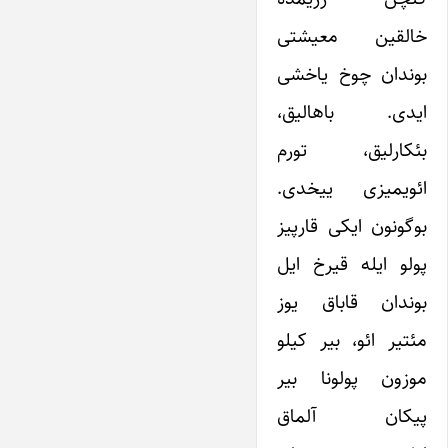
خالقین معیشتی
بوندان چوخ یاخشی
ایدی. باهالیق،
بئکارلیق، تورم
ائویمیزی ییخدی.
بوگونون ایکی قارپیز
پولو ایله قیرخ ایل
بوندان قاباق یوز
مئتیر ائو، بیر کیلو
موزون پولونا بیر
پیکان آلماق