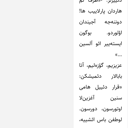
دئییرلر: -«طرف نم
هاردان پارلاییب ها!
دوننه‌جه آجیندان
اؤلوردو. بوگون
ایسته‌ییر ائو آلسین
…»
عزیزیم، گؤزه‌لیم، آتا
بابالار دئمیشکن:
«قرار دئییل هامی
سنین آغزین‌لا
اوتورسون، دورسون.
لوطفن باس ائشییه،