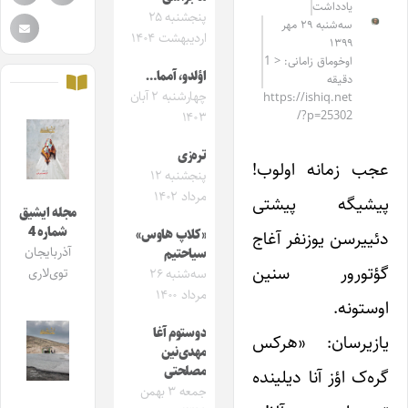
یادداشت
پنجشنبه ۲۵
سه‌شنبه ۲۹ مهر
اردیبهشت ۱۴۰۴
۱۳۹۹
اوخوماق زامانی: < 1
اؤلدو، آمما…
دقیقه
چهارشنبه ۲ آبان
https://ishiq.net
/?p=25302
۱۴۰۳
تره‌زی
عجب زمانه اولوب!
پنجشنبه ۱۲
مرداد ۱۴۰۲
پیشیگه پیشتی
مجله ایشیق
شماره 4
دئییرسن یوزنفر آغاج
«کلاپ هاوس»
آذربایجان
سیاحتیم
گؤتورور سنین
توی‌لاری
سه‌شنبه ۲۶
مرداد ۱۴۰۰
اوستونه.
دوستوم آغا
یازیرسان: «هرکس
مهدی‌نین
مصلحتی
گره‌ک اؤز آنا دیلینده
جمعه ۳ بهمن