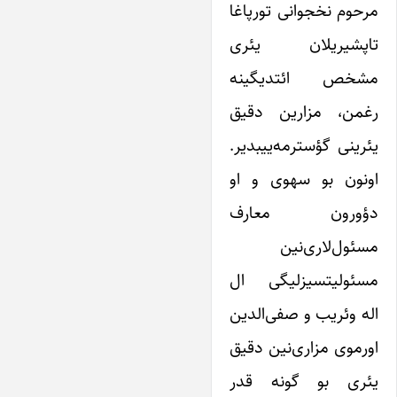
مرحوم نخجوانی‌ تورپاغا
تاپشیریلان یئری
مشخص ائتدیگینه
رغمن، مزارین دقیق
یئرینی گؤستر‌مه‌ییبدیر.
اونون بو سهوی و او
دؤورون معارف
مسئول‌لاری‌نین
مسئولیتسیزلیگی ال
اله وئریب و صفی‌الدین
اورموی‌ مزاری‌نین دقیق
یئری بو گونه قدر