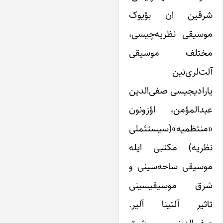
شرقین ان بؤیوک
موسیقی نظریه‌چیسی،
مختلف موسیقی
آلت‌لری‌نین
یارادیجیسی صفی‌الدین
عبدالمؤمن، اؤزونون
«منتظمیه»(سیستئملی
نظریه) مکتبی‌ ایله
موسیقی ساحه‌سینی و
شرق موسیقیسینی
تاثیر آلتینا آلیر.
صفی‌الدینی شرق