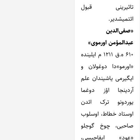
تاثیرینی قبول
ائتمیشدیر.
«صفی‌الدین
عبدالمؤمن اورموی»
۶۱۰ ه.ق ۱۲۱۱ م ایلینده
«اورمو»دا دوغولان و
ایگیرمی یاشیندان علم
آردینجا اؤز دوغما
یوردونو ترک ائدن
اوستاد خطاط، اوسلوب
صاحبی، چوخ گوجلو
«عود» ایفاچیسی،