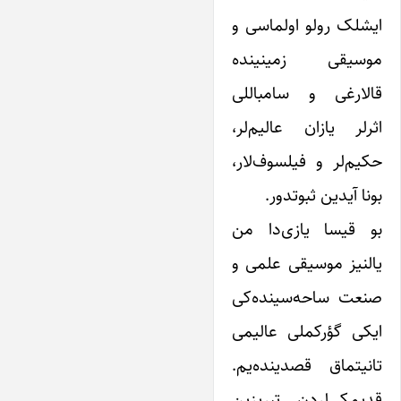
ایشلک رولو اولماسی و
موسیقی زمینینده
قالارغی و سامباللی
اثرلر یازان عالیم‌لر،
حکیم‌لر و فیلسوف‌لار،
بونا آیدین ثبوتدور.
بو قیسا یازی‌دا من
یالنیز موسیقی علمی و
صنعت ساحه‌سینده‌کی
ایکی گؤرکملی عالیمی
تانیتماق قصدینده‌یم.
قدیمکی‌لردن تبریزین