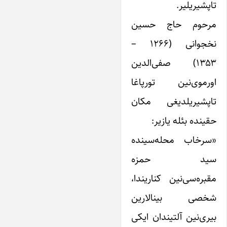
تاپشیریلیر.
مرحوم حاج حسین
نخجوانی (۱۲۶۶ –
۱۳۵۳) صفی‌الدین
اورموی‌نین تورپاغا
تاپشیریلدیغی مکان
حقینده بئله یازیر:
«سرخاب محله‌سینده
سید حمزه
مقبره‌سی‌نین کناریندا،
شخصی بینالارین
بیری‌نین آلتیندان ایکی