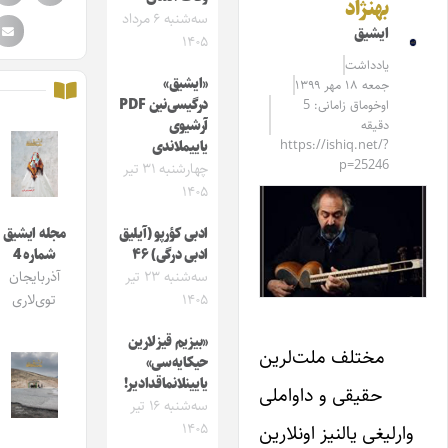
بهنژاد
سه‌شنبه ۶ مرداد
ایشیق
۱۴۰۵
یادداشت
«ایشیق»
جمعه ۱۸ مهر ۱۳۹۹
درگیسی‌نین PDF
اوخوماق زامانی: 5
دقیقه
آرشیوی
https://ishiq.net/?
یاییملاندی
p=25246
چهارشنبه ۳۱ تیر
۱۴۰۵
ادبی کؤرپو (آیلیق
مجله ایشیق
ادبی درگی) ۴۶
شماره 4
سه‌شنبه ۲۳ تیر
آذربایجان
۱۴۰۵
توی‌لاری
«بیزیم قیزلارین
مختلف ملت‌لرین
حیکایه‌سی»
یایینلانماقدادیر!
حقیقی و داواملی
سه‌شنبه ۱۶ تیر
وارلیغی یالنیز اونلارین
۱۴۰۵