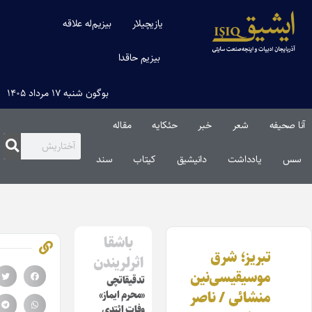
یازیچیلار
بیزیم‌له علاقه
بیزیم حاقدا
بوگون شنبه ۱۷ مرداد ۱۴۰۵
ا صحیفه
شعر
خبر
حئکایه
مقاله‌
س
یادداشت
دانیشیق
کیتاب
سند
باشقا
تبریز؛ شرق
اثرلریندن
موسیقیسی‌نین
تدقیقاتچی
منشائی / ناصر
«محرم ایماز»
وفات ائتدی