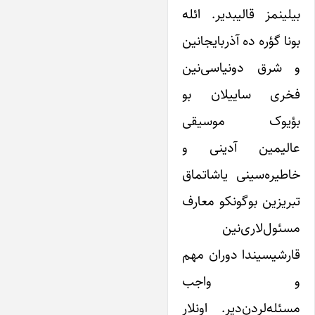
بیلینمز قالیبدیر. ائله
بونا گؤره ده آذربایجانین
و شرق دونیاسی‌نین
فخری ساییلان بو
بؤیوک موسیقی
عالیمین آدینی و
خاطیره‌سینی یاشاتماق
تبریزین بوگونکو معارف
مسئول‌لاری‌نین
قارشیسیندا دوران مهم
و واجب
مسئله‌لردن‌دیر. اونلار