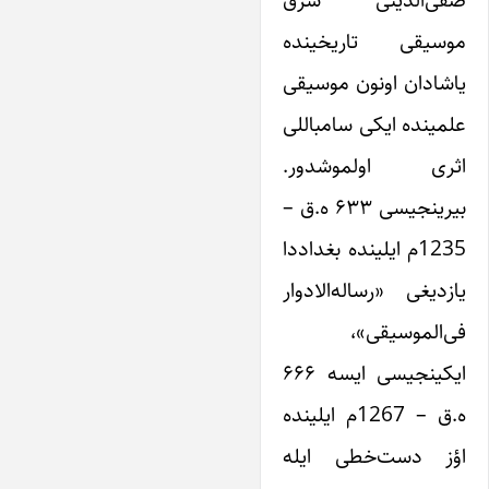
موسیقی تاریخینده
یاشادان اونون موسیقی
علمینده ایکی سامباللی
اثری اولموشدور.
بیرینجیسی ۶۳۳ ه.ق –
1235م ایلینده بغداددا
یازدیغی «رساله‌الادوار
فی‌الموسیقی»،
ایکینجیسی ایسه ۶۶۶
ه.ق – 1267م ایلینده
اؤز دست‌خطی ایله