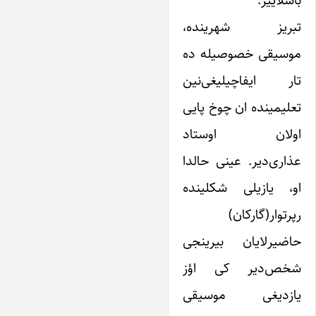
تبریز شهرینده،
موسیقی خصوصیله ده
تار ایفاچیلیغی‌نین
تعلیمینده ان چوخ پایی
اولان اوستاد
عذاری‌دیر. عینی حالدا
او، یازیلی شکلینده
رپرتوار(گارکان)
حاضیرلایان بیرینجی
شخص‌دیر کی اؤز
یازدیغی موسیقی