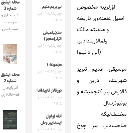
مجله ایشیق
اؤزلرینه مخصوص
تبریزیم منیم
شماره 3
چهارشنبه ۱۰ تیر
آذربایجان و
اصیل عنعنه‌وی تاریخه
۱۴۰۵
مهاجرت
و مدنیته مالک
مساله‌سی
سئچیلمیش
اثرلر(معجز)
اولمالاریندادیر.
چهارشنبه ۱۰ تیر
(آلن دانیلو)
۱۴۰۵
مجموعه ۱
موسیقی، قدیم تبریز
چهارشنبه ۱۰ تیر
مجله ایشیق
۱۴۰۵
شهرینده درین و
شماره 2
آذربایجان
قالارغی بیر کئچمیشه و
دورنالار قاییداندا
قفه‌خانالاری
چهارشنبه ۱۰ تیر
یونیوئرسال
۱۴۰۵
مختلف‌لیگه
ائله اوغول
ایسته‌ییر وطن
صاحب‌دیر. بیر چوخ
چهارشنبه ۱۰ تیر