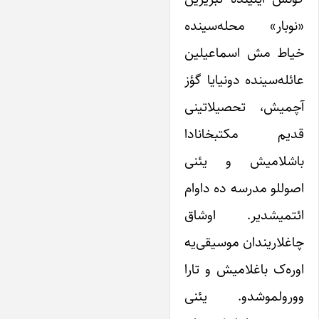
«نوبار» محله‌سینده
خیاط مش اسماعیلین
عائله‌سینده دونیایا گؤز
آچمیش، تحصیلاتینی
قدیم مکتبخانادا
باشلامیش و یئنی
اصوللو مدرسه ده داوام
ائتمیشدیر. اوشاق
چاغلاریندان موسیقی‌یه
اوره‌ک باغلامیش و تارا
وورولموشدو. یئنی