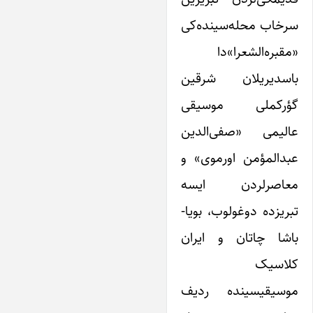
سرخاب محله‌سینده‌کی
«مقبره‌الشعرا»دا
باسدیریلان شرقین
گؤرکملی موسیقی
عالیمی «صفی‌الدین
عبدالمؤمن اورموی» و
معاصرلردن ایسه
تبریزده دوغولوب، بویا-
باشا چاتان و ایران
کلاسیک
موسیقیسینده ردیف