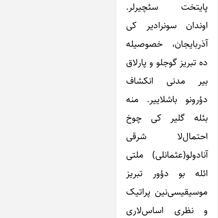
پایتخت سئچیرلر.
اوندان سونرادیر کی
آذربایجان، خصوصیله
ده تبریز گوجلو و پارلاق
بیر مدنی انکشاف
دؤرونو باشلاییر. منه
بئله گلیر کی چوخ
احتمال‌لا شرقی
آنادولو(عثمانلی) ملتی
ائله بو دؤور تبریز
موسیقیسی‌نین پراتیک
و نظری اساس‌لاری