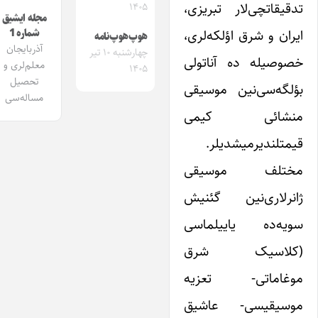
تدقیقاتچی‌لار تبریزی،
۱۴۰۵
مجله ایشیق
ایران و شرق اؤلکه‌لری،
شماره 1
هوپ‌هوپ‌نامه
آذربایجان
چهارشنبه ۱۰ تیر
خصوصیله ده آناتولی
معلم‌لری و
۱۴۰۵
تحصیل
بؤلگه‌سی‌نین موسیقی
مساله‌سی
منشائی کیمی
قیمتلندیرمیشدیلر.
مختلف موسیقی
ژانرلاری‌نین گئنیش
سویه‌ده یاییلماسی
(کلاسیک شرق
موغاماتی- تعزیه
موسیقیسی- عاشیق