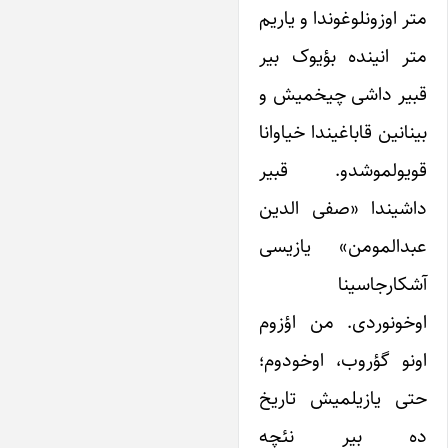
متر اوزونلوغوندا و یاریم
متر انینده بؤیوک بیر
قبیر داشی چیخمیش و
بینانین قاباغیندا خیاوانا
قویولموشدو. قبیر
داشیندا «صفی الدین
عبدالمومن» یازیسی
آشکارجاسینا
اوخونوردی. من اؤزوم
اونو گؤروب، اوخودوم؛
حتی یازیلمیش تاریخ
ده بیر نئچه