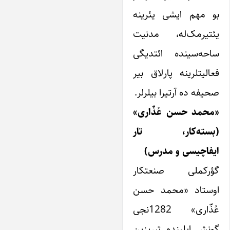
بو مهم ایشی یئرینه
یئتیرمک‌له، مدنیت
ساحه‌سینده ائتدیگی
فعالیتلرینه پارلاق بیر
صحیفه ده آرتیرا بیلرلر.
«محمد حسن عُذّاری»
(بسته‌کار، تار
ایفاچیسی و مدرس)
گؤرکملی صنعتکار
اوستاد «محمد حسن
عُذّاری» 1282نجی
گونش ایلینده تبریزین