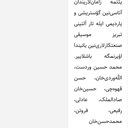
یئتمه زامان‌لاریندان
آتا‌سی‌نین گؤستریشی و
یاردیمی ایله تار آلتینی
تبریز موسیقی
صنعتکارلاری‌نین یانیندا
اؤیرنمگه باشلاییر.
محمد حسین وردست،
الله‌وردی‌خان، حسن
قهوه‌چی، حسین‌خان
صادالملک، عادلی،
رفیعی، فروتن،
محمد‌حسن‌خان