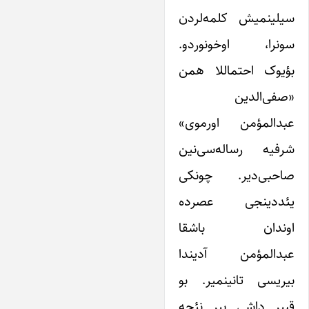
سیلینمیش کلمه‌لردن
سونرا، اوخونوردو.
بؤیوک احتماللا همن
«صفی‌الدین
عبدالمؤمن اورموی»
شرفیه رساله‌سی‌نین
صاحبی‌دیر. چونکی
یئددینجی عصرده
اوندان باشقا
عبدالمؤمن آدیندا
بیریسی تانینمیر. بو
قبیر داشی بیر نئچه