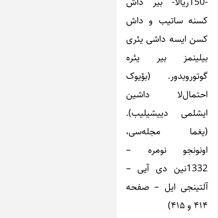
-150ریالا- بیر داش
کسنه ساتیب و داش
کسن ایسه داشی یئری
بیلینمز بیر یئره
گوتوروبدور. (بؤیوک
احتمال‌لا داشین
ایشلمی دییشیلیب).
(یغما مجله‌سی،
اونونجو نومره –
1332نین دی آیی –
آلتینجی ایل – صفحه
۴۱۴ و ۴۱۵)