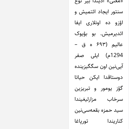
«مُغَنّی» آدیندا بیر نوع
سنتور ایجاد ائتمیش و
اؤزو ده اونلاری ایفا
ائدیرمیش. بو بؤیوک
عالیم (۶۹۳ ه ق –
1294م) ایلی‌ صفر
آیی‌نین اون سگگیزینده
دوستاقدا ایکن حیاتا
گؤز یومور و تبریزین
سرخاب مزارلیغیندا
سید حمزه بقعه‌سی‌نین
کناریندا تورپاغا