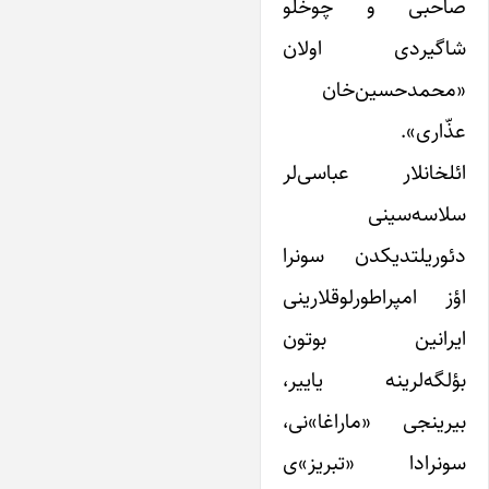
صاحبی و چوخلو
شاگیردی اولان
«محمدحسین‌خان
عذّاری».
ائلخانلار عباسی‌لر
سلاسه‌سینی
دئوریلتدیکدن سونرا
اؤز امپراطورلوقلارینی
ایرانین بوتون
بؤلگه‌لرینه یاییر،
بیرینجی «ماراغا»نی،
سونرادا «تبریز»ی