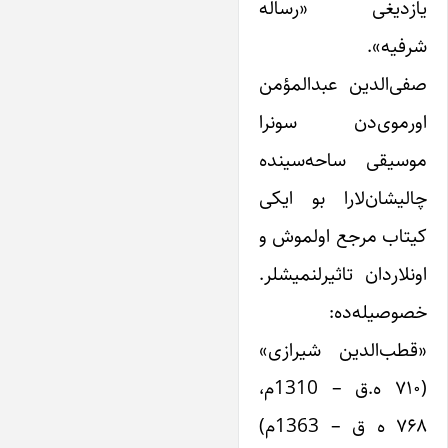
یازدیغی «رساله
شرفیه».
صفی‌الدین عبدالمؤمن
اورموی‌دن سونرا
موسیقی ساحه‌سینده
چالیشان‌لارا بو ایکی
کیتاب مرجع اولموش و
اونلاردان تاثیرلنمیشلر.
خصوصیله‌ده:
«قطب‌الدین شیرازی»
(۷۱۰ ه.ق – 1310م،
۷۶۸ ه ق – 1363م)