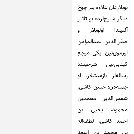
بونلاردان علاوه بیر چوخ
دیگر شارح‌لرده بو تاثیر
آلتیندا اولوبلار و
صفی‌الدین عبدالمؤمن
اورموی‌نین ایکی مرجع
کیتابی‌نین شرحینده
رساله‌لر یازمیشلار. او
جمله‌دن: حسن کاشی،
شمس‌الدین محمدبن
محمود، یحیی بن
احمد کاشی، لطف‌اله
بن محمد بن اسعد