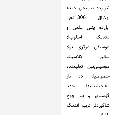
تبریزده بیرینجی دفعه
اولاراق 1306نجی
ایل‌ده یئنی علمی و
متدیک اسلوب‌لا
موسیقی مرکزی یولا
سالیر؛ کلاسیک
موسیقی‌نین تعلیمنده
خصوصیله ده تار
ایفاچیلیغیندا جهد
گؤستریر و بیر چوخ
شاگیردلر تربیه ائتمگه
باشلاییر.