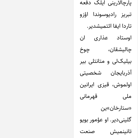
پارچالارینی ایلک دفعه
تبریز رادیوسوندا اؤزو
تاردا ایفا ائتمیشدیر.
اوستاد عذاری ان
چالیشقان، چوخ
بیلیک‌لی و متانتلی بیر
آذربایجان شخصیتی
اولموش، قیزی ایرانین
ملی قهرمانی
«ستارخان»ین
گلینی‌دیر. او عؤمور بویو
تانینمیش صنعت