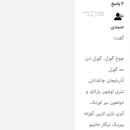
۲ پاسخ
سه‌شنبه ۱۲ اسفند
علی
۱۳۹۹ در ۰۷:۰۶
صمدی
گفت:
چوخ گوزل، گوزل دن
ده گوزل
آذربایجان چاغداش
نثری اوچون پارلاق و
دولغون بیر اورنک.
آیری یازی لاریی گوزله
ییریک نیگار خانیم