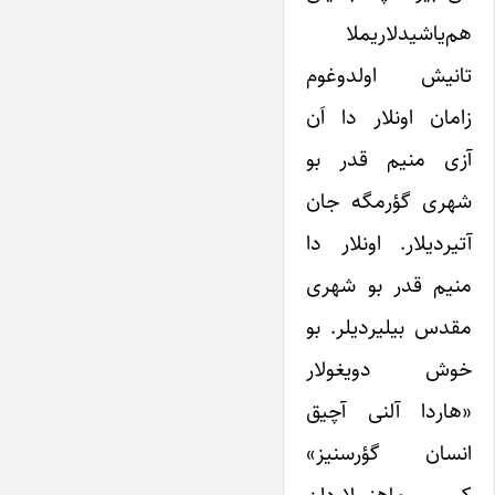
هم‌یاشیدلاریملا
تانیش اولدوغوم
زامان اونلار دا اَن
آزی منیم قدر بو
شهری گؤرمگه جان
آتیردیلار. اونلار دا
منیم قدر بو شهری
مقدس بیلیردیلر. بو
خوش دویغولار
«هاردا آلنی آچیق
انسان گؤرسنیز»