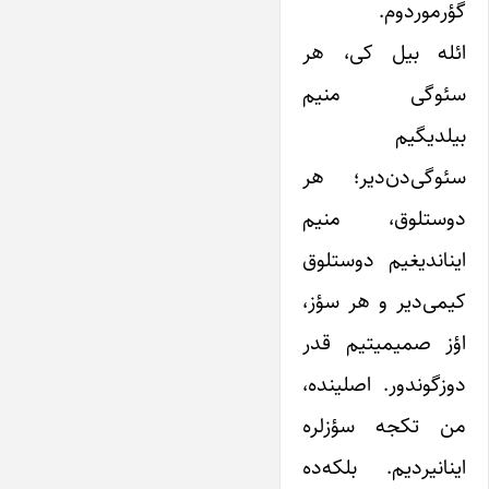
گؤرموردوم.
ائله بیل کی، هر
سئوگی منیم
بیلدیگیم
سئوگی‌دن‌دیر؛ هر
دوستلوق، منیم
ایناندیغیم دوستلوق
کیمی‌دیر و هر سؤز،
اؤز صمیمیتیم قدر
دوزگوندور. اصلینده،
من تکجه سؤزلره
اینانیردیم. بلکه‌ده