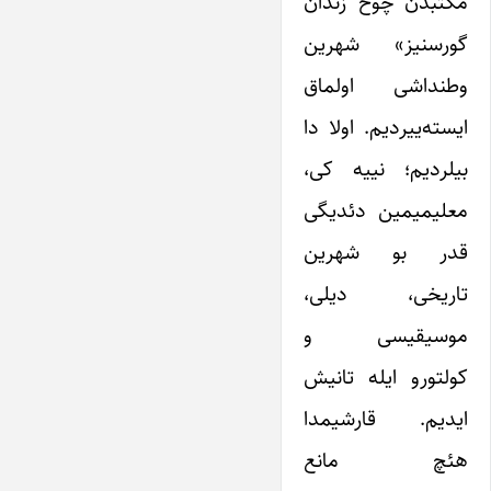
مکتبدن چوخ زندان
گورسنیز» شهرین
وطنداشی اولماق
ایسته‌ییردیم. اولا دا
بیلردیم؛ نییه کی،
معلیمیمین دئدیگی
قدر بو شهرین
تاریخی، دیلی،
موسیقیسی و
کولتورو ایله تانیش
ایدیم. قارشیمدا
هئچ مانع