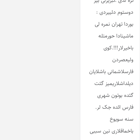
تزه لدی .تبریزلی بیر
دوستوم دئییردی :
بوردا تهران نمره لی
ماشینادا حورمتله
باخیرلار!!!.کوی
ولیعصردن
فارسلاشمانی باشلایان
دیلداشلاریمیز گئت
گئده بوتون شهری
فارس ائده جک لر.
سنه سویوخ
باخماقلاری نین سببی