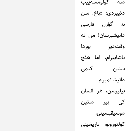
منه گولومسه‌ییب
دئییردی: «باخ، سن
نه گؤزل فارسی
دانیشیرسان! من نه
وقت‌دیر بوردا
یاشاییرام، اما هئچ
سنین کیمی
دانیشانمیرام.
بیلیرسن، هر انسان
کی بیر ملتین
موسیقیسینی،
کولتورونو، تاریخینی