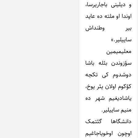
و دیلینی باجاریرسا،
اوندا او ملته ده عاید
بیر وطنداش
ساییلیر.»
معلیمیمین
سؤزوندن بئله باشا
دوشدوم کی تکجه
کؤکوم اولان یئر یوخ،
یاشادیغیم شهر ده
منیم ساییلیر.
دانشگاها گئتمک
اوچون اوخویاجاغیم