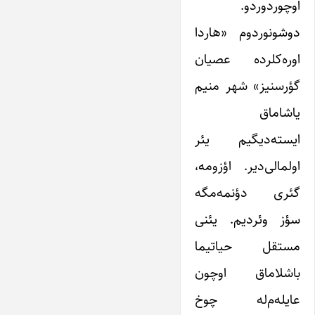
اوچوردوردو.
دوشونوردوم «هاردا
اوره‌کلرده عصیان
گؤرسنیز» شهر منیم
یاشاماق
ایسته‌‌دیگیم یئر
اولمالی‌دیر. اؤزومه،
گئری دؤنمه‌مگه
سؤز وئردیم. یئنی
مستقل حیاتیما
باشلاماق اوچون
عایله‌م‌له چوخ