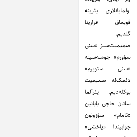
اولمایانلاری یئرینه
قویماق قرارینا
گلدیم.
صمیمیت‌سیز «سنی
سؤورم» جومله‌سینه
«سنی سئویرم»
دئمک‌له صمیمیت
یوکله‌دیم. یئرآلما
ساتان حاجی بابانین
«تامام» سؤزونون
جوابیندا «یاخشی»