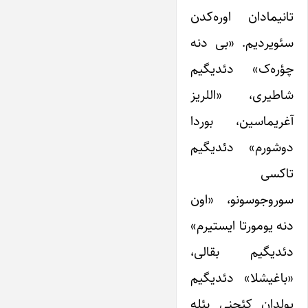
تانیمادان اوره‌کدن
سئویردیم. «بی دنه
چؤره‌ک» دئدیگیم
شاطیری، «اللریز
آغریماسین، بوردا
دوشورم» دئدیگیم
تاکسی
سوروجوسونو، «اون
دنه یومورتا ایستیرم»
دئدیگیم بقالی،
«باغیشلا» دئدیگیم
یولدان کئچنی بئله