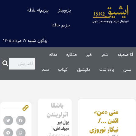
یازیچیلار
بیزیم‌له علاقه
بیزیم حاقدا
بوگون شنبه ۱۷ مرداد ۱۴۰۵
آنا صحیفه
شعر
خبر
حئکایه
مقاله‌
سس
یادداشت
دانیشیق
کیتاب
سند
باشقا
منی «من»
اثرلریندن
ائدن …/
یول بیر
نیگار نوروزی
«یولداش»
سه‌شنبه ۸ آذر