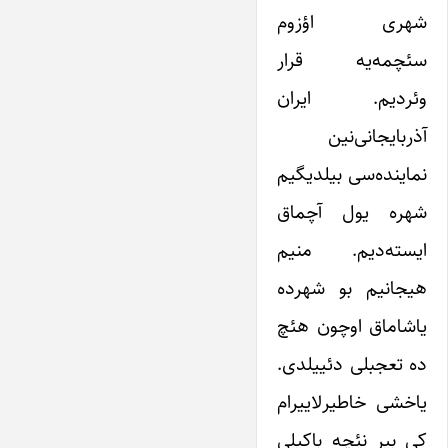
شهری اؤزوم
سئچمه‌یه قرار
وئردیم. ایران
آذربایجانی‌نین
نماینده‌سی بیلدیگیم
شهره یول آچماق
ایسته‌دیم. منیم
هیجانیم بو شهرده
یاشاماق اوچون هئچ
ده تعجبلی دئییلدی.
یاخشی خاطیرلاییرام
کی بیر نئچه باکیلی