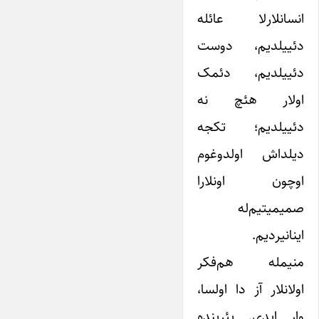
انسانلارلا عائله
دئییلدیم، دوست
دئییلدیم، دئمک
اولار هئچ نه
دئییلدیم؛ تکجه
دیلداش اولدوغوم
اوچون اونلارا
صمیمیتیم‌له
اینانیردیم.
منیمله هم‌فکر
اولانلار آز دا اولسا،
وار ایدی. یئرینده