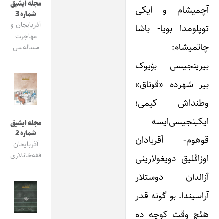
مجله ایشیق
آچمیشام و ایکی
شماره 3
آذربایجان و
توپلومدا بویا- باشا
مهاجرت
چاتمیشام:
مساله‌سی
بیرینجیسی بؤیوک
بیر شهرده «قوناق»
وطنداش کیمی؛
ایکینجیسی‌ایسه
مجله ایشیق
شماره 2
قوهوم- اَقربادان
آذربایجان
قفه‌خانالاری
اوزاقلیق دویغولارینی
آزالدان دوستلار
آراسیندا. بو گونه قدر
هئچ وقت کوچه ده