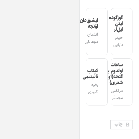
گوزگوده
ایشیق‌دان
ایتن
اؤنجه
ایل‌لر
ائلمان
حیدر
موغانلی
بابایی
ساعات
اولدوم بیر
کیتاب
گئجه(اوشاق
تانیتیمی
شعری)
رقیه
مرتضی
کبیری
مجدفر
چاپ