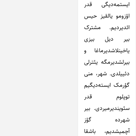
ایستمه‌دیگی قدر
اؤزومو یالقیز حیس
ائدیردیم. مشترک
بیر دیل بیزی
یاخینلاشدیرماغا و
بیرلشدیرمگه یئترلی
دئییلدی. شهر، منی
گؤرمک ایسته‌دیگیم
توپلوم قدر
سئویندیرمیردی. بیر
شهرده گؤز
آچمیشدیم، باشقا