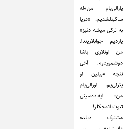
یارالی‌یام من»له
ساکینلشدیم. «دریا
به ترکی میشه دنیز»
یازدیم جوابلاریندا.
من اونلاری باشا
دوشموردوم. آخی
نئجه «بیلین او
یئرلی‌یم، اورالی‌یام
من» ایفاده‌سینی
ثبوت ائدجکلر!
مشترک دیلده
دانیشدیغیم بیر