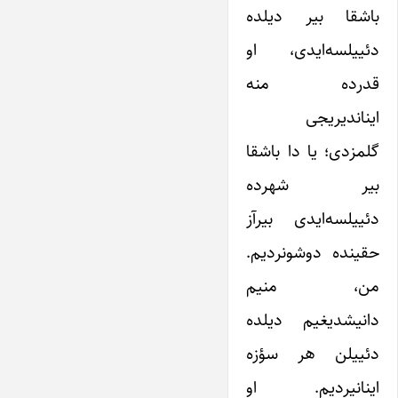
باشقا بیر دیلده
دئییلسه‌ایدی، او
قدرده منه
ایناندیریجی
گلمزدی؛ یا دا باشقا
بیر شهرده
دئییلسه‌ایدی بیرآز
حقینده دوشونردیم.
من، منیم
دانیشدیغیم دیلده
دئییلن هر سؤزه
اینانیردیم. او