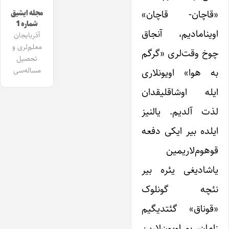
«قاچان- قاچان»
مجله ایشیق
شماره 1
اوینامادیم، آنجاق
آذربایجان
معلم‌لری و
چوخ وقت‌لری «گرگم
تحصیل
مساله‌سی
به هوا» اویونلاری
ایله اوشاقلیقدان
لذت آلدیم. یالنیز
ایلده بیر ایکی دفعه
قوهوم‌لاریمین
یاشادیغی یئره بیر
نئچه گونلوک
«قوناق» گئتدیگیم
زامان، بو اویون‌لارین