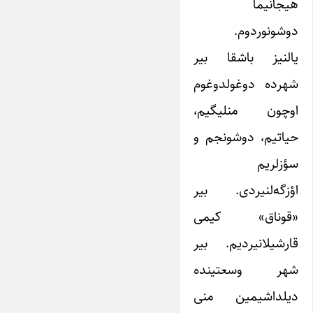
هیجانیما
دوشونوردوم.
یالنیز باشقا بیر
شهرده دوغولدوغوم
اوچون منلیگیم،
حیاتیم، دوشونجم و
سؤزلریم
اؤزگه‌لنیردی. بیر
«قوناق» کیمی
قارشیلانیردیم. بیر
شهر وسعتینده
دیلداشیمین منی