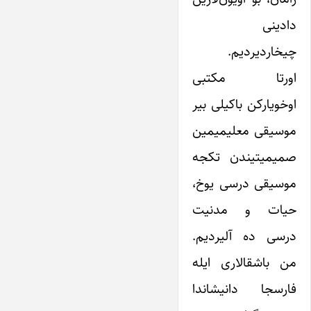
دادینی
چیخاردیردیم.
اورتا مکتبی
اوخویارکن باکیلی بیر
موسیقی معلیمیمین
صمیمیتیندن تکجه
موسیقی درسی یوخ،
حیات و مدنیت
درسی ده آلیردیم.
من باشقالاری ایله
فارسجا دانیشاندا