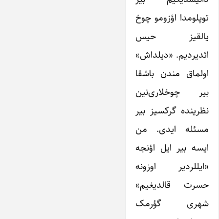
توپلومدا اؤزومو چوخ
یالقیز حیس
ائدیردیم. «دیلداش»
اولماق مندن باشقا
بیر چوخلاری‌نین
نظرینده گرکسیز بیر
مسئله ایدی. من
ایسه بیر ایل اؤنجه
«ایللردیر اوزونه
حسرت قالدیغیم»
شهری گؤرمک