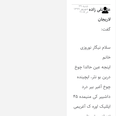
شنبه ۲۹
علی تقی زاده
شهریور ۱۳۹۹
در ۱۱:۰۵
لاریجان
گفت:
سلام نیگار نوروزی
خانم
اینجه عین حالدا چوخ
درین بو نثر، ایچینده
چوخ آغیر بیر درد
داشییر کی منیمده ۴۵
ایللیک اوره ک آغریمی