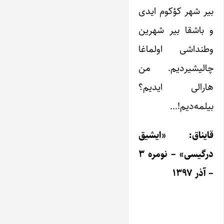
بیر شهر کؤکوم ایدی
و باشقا بیر شهرین
وطنداشی اولماغا
چالیشیردیم. من
هارالی ا‌یدیم؟
بیلمه‌دیم!…
قایناق: «ایشیق
درگیسی» – نومره ۳
– آذر ۱۳۹۷