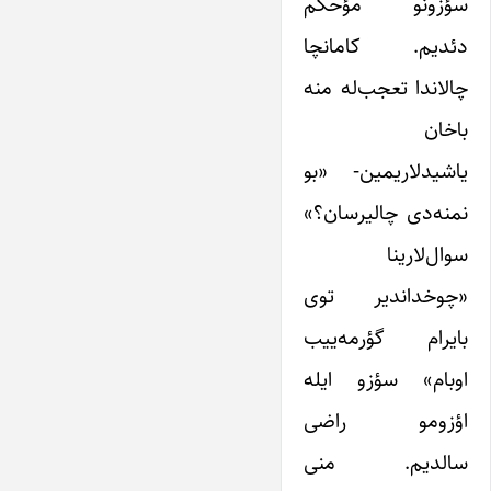
سؤزونو مؤحکم
دئدیم. کامانچا
چالاندا تعجب‌له منه
باخان
یاشیدلاریمین- «بو
نمنه‌دی چالیرسان؟»
سوال‌لارینا
«چوخداندیر توی
بایرام گؤرمه‌ییب
اوبام» سؤزو ایله
اؤزومو راضی
سالدیم. منی