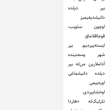
بیر دیلده
دانیشدیغیمیز
اوچون سئویب،
قوجاقلاماق
ایسته‌ییردیم. بیر
شهر وسعتینده
آداملارین من‌له بیر
دیلده دانیشماغی
اوره‌ییمی
اوخشاییردی.
تئزلیک‌له «هاردا