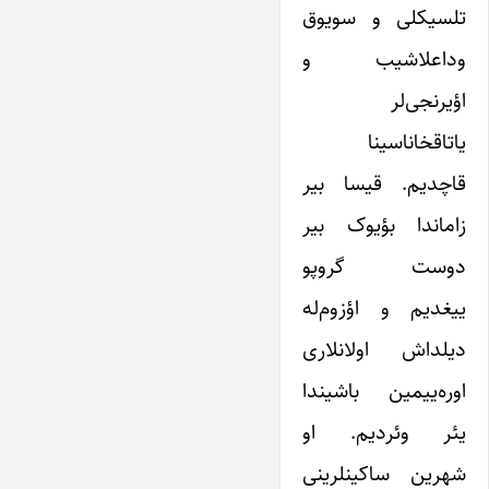
تلسیکلی و سویوق
وداعلاشیب و
اؤیرنجی‌لر
یاتاقخاناسینا
قاچدیم. قیسا بیر
زاماندا بؤیوک بیر
دوست گروپو
ییغدیم و اؤزوم‌له
دیلداش اولانلاری
اوره‌ییمین باشیندا
یئر وئردیم. او
شهرین ساکینلرینی