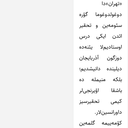
«تهران»دا
دوغولدوغوما گؤره
سئومه‌ین و تحقیر
ائدن ایکی درس
اوستادیم‌لا یئنه‌ده
دوزگون آذربایجان
دیلینده دانیشدیم؛
بلکه منیمله ده
باشقا اؤیرنجی‌لر
کیمی تحقیرسیز
داورانسین‌لار.
کؤمه‌ییمه گلمه‌ین