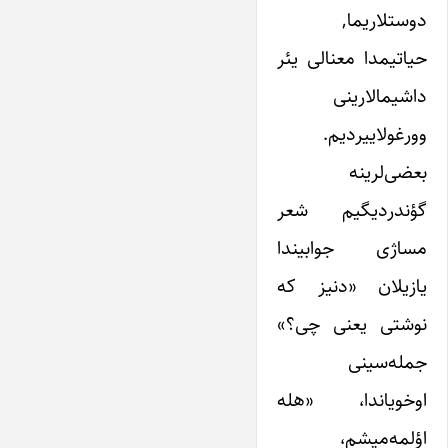
دوستلاریما,
حیاتیمدا معنالی یئر
داشیمالارینی
وورغولاییردیم.
بعضی‌لرینه
گؤندردیگیم شعر
مساژی جوابیندا
یازیلان «دنیز که
نوشتی یعنی چی؟»
جمله‌سینی
اوخویاندا، «هله
اؤلمه‌میشم،