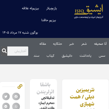
یازیچیلار
بیزیم‌له علاقه
بیزیم حاقدا
بوگون شنبه ۱۷ مرداد ۱۴۰۵
آنا صحیفه
شعر
خبر
حئکایه
مقاله‌
سس
یادداشت
دانیشیق
کیتاب
سند
باشقا
نثریمیزین
اثرلریندن
دیلی / همت
تدقیقاتچی
شهبازی
«محرم ایماز»
وفات ائتدی