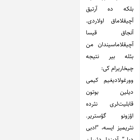
بلکه ده آرتیق
آچیقلاماق اولاردی.
آنجاق قیسا
آچیقلاماسیندان من
بئله بیر نتیجه
چیخاریرام کی:
وورغولادیغیم کیمی
دیلین بوتون
قابلیت‌لری نثرده
اؤزونو گؤستریر.
نثریمیز ایسه، “ادبی
دیل” آدیندا دئییلن