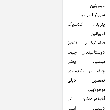
دیلی‌نین
سووئرنلییی‌نین
یئرینه، کلاسیک
ادبیاتین
قراماتیکاسی (نحو)
دوستاغیندان چیخا
بیلمیر. یعنی
چاغداش نثریمیزی
تحصیل دیلی
بوخولاییر.
آخوندزاده‌نین نثر
دیلینی ایسه