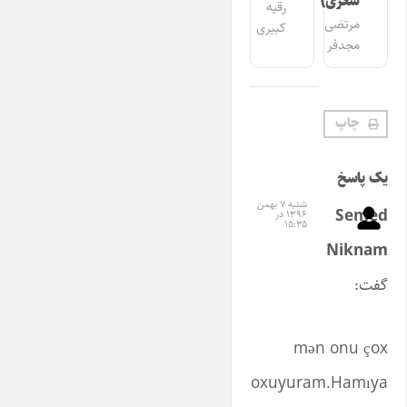
شعری)
رقیه
مرتضی
کبیری
مجدفر
چاپ
یک پاسخ
شنبه ۷ بهمن
Semed
۱۳۹۶ در
۱۵:۳۵
Niknam
گفت:
mən onu çox
oxuyuram.Hamıya