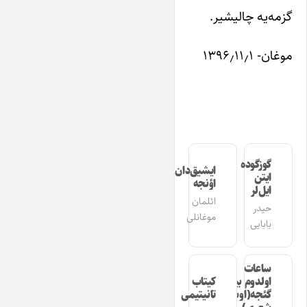
گزمه‌یه چالیشیر.
موغان- ۱۳۹۶٫۱۱٫۱
گوزگوده
ایشیق‌دان
ایتن
اؤنجه
ایل‌لر
ائلمان
حیدر
موغانلی
بابایی
ساعات
اولدوم بیر
کیتاب
گئجه(اوشاق
تانیتیمی