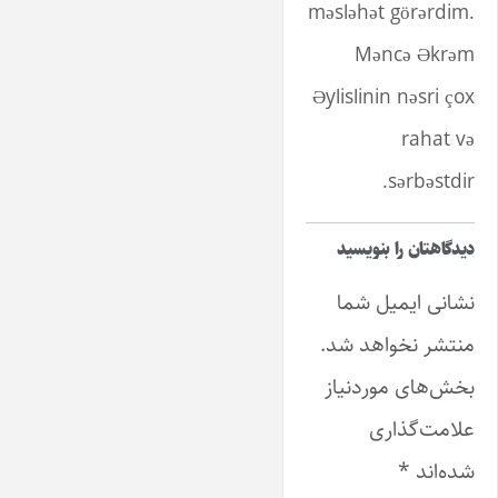
məsləhət görərdim.
Məncə Əkrəm
Əylislinin nəsri çox
rahat və
sərbəstdir.
دیدگاهتان را بنویسید
نشانی ایمیل شما
منتشر نخواهد شد.
بخش‌های موردنیاز
علامت‌گذاری
شده‌اند
*