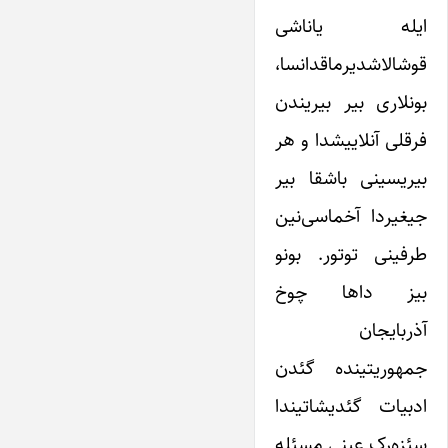
ایله یاناشی
قوشالاشدیرماقدانسا،
بونلاری بیر بیریندن
فرقلی آنلاییشدا و هر
بیریسینی باشقا بیر
جیغیردا آخماسی‌نین
طرفینی توتور. بونو
بیز داها چوخ
آذربایجان
جمهوریتینده گئدن
ادبیات گئدیشاتیندا
سئزه‌رک عینی مسئله