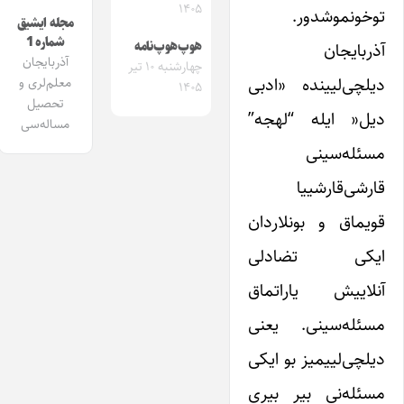
۱۴۰۵
توخونموشدور.
مجله ایشیق
شماره 1
آذربایجان
هوپ‌هوپ‌نامه
آذربایجان
چهارشنبه ۱۰ تیر
دیلچی‌لیینده «ادبی
معلم‌لری و
۱۴۰۵
تحصیل
دیل« ایله “لهجه”
مساله‌سی
مسئله‌سینی
قارشی‌قارشییا
قویماق و بونلاردان
ایکی تضادلی
آنلاییش یاراتماق
مسئله‌سینی. یعنی
دیلچی‌لییمیز بو ایکی
مسئله‌نی بیر بیری