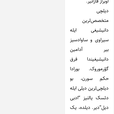
اوبراز قازانیر.
دیلچی
متخصص‌لرین
دانیشیغی ایله
سیراوی و ساوادسیز
بیر آدامین
دانیشیغیندا فرق
گؤرموروک. بورادا
حکم سورن، بو
دیلچی‌لرین دیلی ایله
دئسک یالنیز “ادبی
دیل”دیر. دیلده، یک