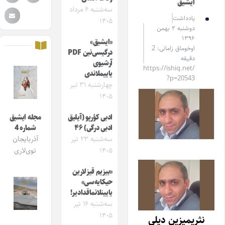
ایشیق
سه‌شنبه ۶ مرداد
یادداشت
۱۴۰۵
دوشنبه ۲ بهمن
۱۳۹۶
«ایشیق»
اوخوماق زامانی: 2
درگیسی‌نین PDF
دقیقه
آرشیوی
https://ishiq.net/
یاییملاندی
?p=20543
چهارشنبه ۳۱ تیر
۱۴۰۵
ادبی کؤرپو (آیلیق
مجله ایشیق
ادبی درگی) ۴۶
شماره 4
سه‌شنبه ۲۳ تیر
آذربایجان
۱۴۰۵
توی‌لاری
«بیزیم قیزلارین
حیکایه‌سی»
یایینلانماقدادیر!
سه‌شنبه ۱۶ تیر
۱۴۰۵
نثریمیزین دیلی