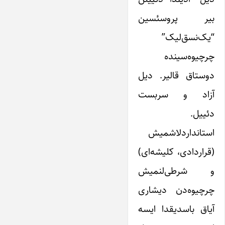
بیر پروسئسین
“یک‌نسق‌لیک”
چرچیوه‌سینده
دوستاق قالیر. دیل
آزاد و سربست
دئییل.
استانداردلاشمیش
(قراردادی، کلیشه‌ای)
و شرطی‌لنمیش
چرچیوه‌دن دیشاری
آیاق باسدیقدا ایسه