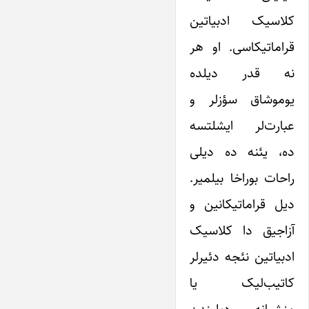
کلاسیک ادبیاتین
قراماتیکاسی. او هر
نه قدر دیلده
یوموشاق سؤزلر و
عبارت‌‌لر ایشلتسه
‌ده، یئنه ده دیلی
راحات بوراخا بیلمیر.
دیل قراماتیکانین و
آزاجیق دا کلاسیک
ادبیاتین نئجه دئیرلر
کاتیب‌لیک یا
منشیانه دیلیندن