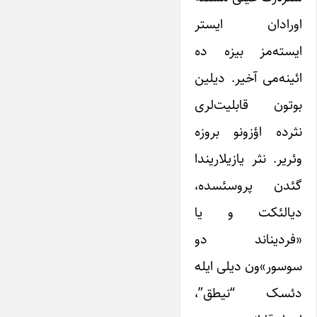
اورادان ایستر
ایسته‌مز بیزه ده
ائینه‌می آخیر. دیلین
بوتون قابلیت‌لری
نثرده اؤزونو بروزه
وئریر. نثر یازیلاریندا
گئدن پروسئسده،
دیالئکت و یا
«فردیناند دو
سوسور»ون دیلی ایله
دئسک “نیطق”،