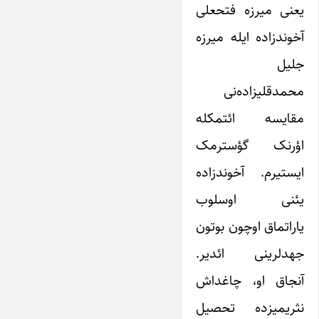
یعنی میرزه فتحعلی
آخوندزاده ایله میرزه
جلیل
محمدقلیزاده‌نی
مقایسه ائتمکله
اؤرنک گؤسترمک
ایستیرم. آخوندزاده
یئنی اوسلوب
یاراتماق اوچون بوتون
جهدلرینی ائدیر.
آنجاق او، چاغداش
نثریمیزده تحصیل