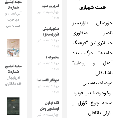
مجله ایشیق
تبریزیم منیم
همت شهبازی
شماره 3
چهارشنبه ۱۰ تیر
آذربایجان و
۱۴۰۵
مهاجرت
حؤرمتلی یازاریمیز
مساله‌سی
سئچیلمیش
ناصر منظوری
اثرلر(معجز)
چهارشنبه ۱۰ تیر
جنابلاری‌نین “فرهنگ
۱۴۰۵
جامعه” درگیسینده
مجموعه ۱
“دیل و رومان”
چهارشنبه ۱۰ تیر
مجله ایشیق
۱۴۰۵
باشلیقلی
شماره 2
آذربایجان
دورنالار قاییداندا
موصاحیبه‌سینی
قفه‌خانالاری
چهارشنبه ۱۰ تیر
اوخودوقدا بیر قونویا
۱۴۰۵
منجه چوخ گؤزل و
ائله اوغول
ایسته‌ییر وطن
یئرلی-یاتاقلی
چهارشنبه ۱۰ تیر