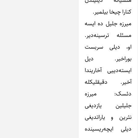
کنارا چیخا بیلمیر.
میرزه جلیل ده ایسه
مسئله ترسینه‌دیر.
او، دیلی سربست
بوراخیر. دیل
ایسته‌دییی آخاریندا
آخیر. دقیقلیکله
دئسک: میرزه
جلیلین یازدیغی
نثرین و یاراتدیغی
دیلی ایچه‌ریسینده