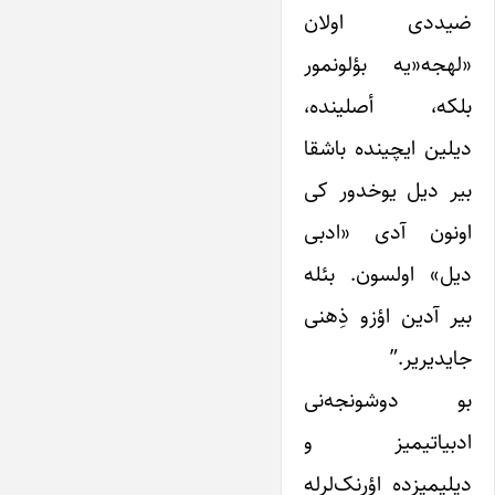
ضیددی اولان
«لهجه«یه بؤلونمور
بلکه، أصلینده،
دیلین ایچینده باشقا
بیر دیل یوخدور کی
اونون آدی «ادبی
دیل» اولسون. بئله
بیر آدین اؤزو ذِهنی
جایدیریر.”
بو دوشونجه‌نی
ادبیاتیمیز و
دیلیمیزده اؤرنک‌لرله