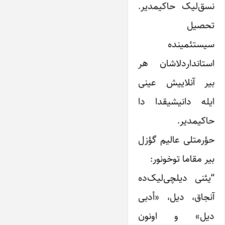
نسق‌لیک حاکیمدیر.
تحصیل
سیستئمینده
استانداردلاشان هر
بیر آنلاییش عینی
ایله دانیشیقدا دا
حاکیمدیر.
حؤرمتلی عالیم گؤزل
بیر مقاما توخونور:
“یئنی دیلچی‌لیک‌ده
آنجاق، دیل، «أدبی
دیل» و اونون