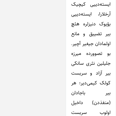
ایسته‌دییی کیچیک
آرخلارا، ایسته‌دییی
بؤیوک دنیزلره هئچ
بیر تضییق و مانع
اولمادان جیغیر آچیر.
بو تصوورده میرزه
جلیلین نثری سانکی
بیر آزاد و سربست
کولک کیمی‌دیر؛ هر
بیر باجادان
(منفذدن) داخیل
اولوب سربست