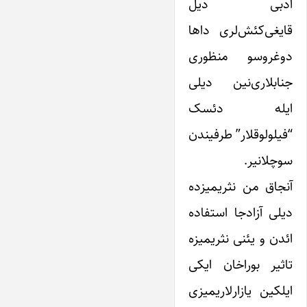
ادبی دیل
قایغی‌کئش‌لری داها
دوغروسو منظوری
جنابلاری‌نین دیلی
ایله دئسک
“فیلولوقلار” طرفیندن
سوچلانیر.
آنجاق من نثریمیزده
دیلی آزادجا استفاده
ائدن و یئنی نثریمیزه
تاثیر بوراخان ایکی
ایلکین یازارلاریمیزی