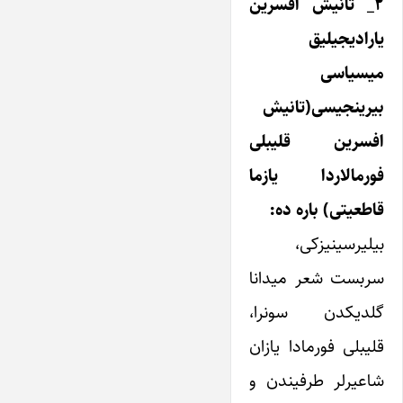
۲_ تانیش افسرین
یارادیجیلیق
میسیاسی
بیرینجیسی(تانیش
افسرین قلیبلی
فورمالاردا یازما
قاطعیتی) باره ده:
بیلیرسینیزکی،
سربست شعر میدانا
گلدیکدن سونرا،
قلیبلی فورمادا یازان
شاعیرلر طرفیندن و