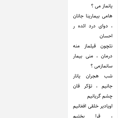
یانماز می ؟
هامی بیمارینا جانان
، دوای درد ائده ر
احسان
نئچون قیلماز منه
درمان ، منی بیمار
سانمازمی ؟
شب هجران یانار
جانیم ، تؤکر قان
چشم گریانیم
اویادیر خلقی افغانیم
، قرا بختیم