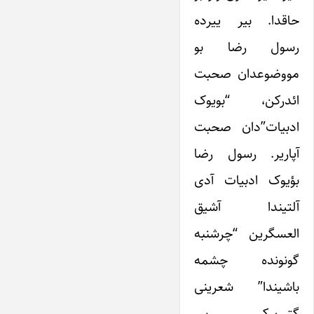
حاقدا. بیر ییرده
رسول رضا بو
مووضوعدان صحبت
ائدرکن، “بویوک
ادبیات”دان صحبت
آپاریر. رسول رضا
بؤیوک ادبیات آدی
آلتیندا آشیق
العسگرین “چرشنبه
گونونده چشمه
باشیندا” شعرینی
گتیریرکی، بیر