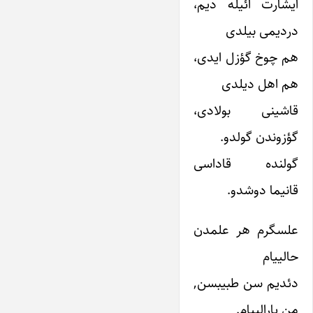
ایشارت ائیله دیم،
دردیمی بیلدی
هم چوخ گؤزل ایدی،
هم اهل دیلدی
قاشینی بولادی،
گؤزوندن گولدو.
گولنده قاداسی
قانیما دوشدو.
علسگرم هر علمدن
حالییام
دئدیم سن طبیبسن,
من یارالییام.