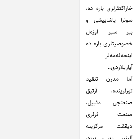
خاراکتئرلری باره ده،
سونرا یاشاییشی و
بیر سیرا اوزه‌ل
خصوصیتلری باره ده
اینجه‌له‌مه‌لر
آپاریلاردی..
آما مدرن تنقید
تورلرینده، آرتیق
صنعتچی دئییل،
صنعت اثرلری
دیققت مرکزینه
آلینیر. یعنی، بیزه،