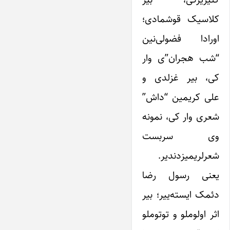
کلاسیک قوشمادی؛
اورادا فضولی‌نین
“شب هجران”ی وار
کی، بیر غزلدی و
علی کریمین “داش”
شعری وار کی، نمونه
وی سربست
شعرلریمیزدندیر.
یعنی رسول رضا
دئمک ایسته‌ییر؛ بیر
اثر اولوملو و توتوملو