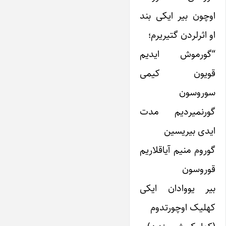
اوچون بیر ایکی بند
او اثرلردن گتیریرم؛
“گورموش ایدیم
قویون کیمی
سوروسون
گورنمیردیم مدت
ایدی بیریسین
گوروم منیم آیاقلاریم
قوروسون
بیر یووادان ایکی
کهلیک اوچورتدوم