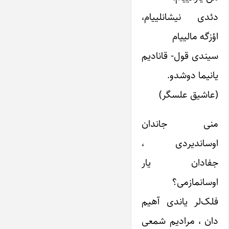
دئدی نیشانلییام،
اؤزگه مالییام
سیندی قول- قانادیم
یانیما دوشدو.
(عاشیق علسگر)
منی جاندان
اوساندیردی ،
جفادان یار
اوسانمازمی؟
فلک‌لر یاندی آهیم
دان ، مرادیم شمعی