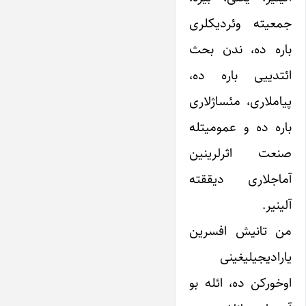
جمعیته وئردیکلری
باره ده، ندن بحث
ائتدییی باره ده،
پیاملاری، مئساژلاری
باره ده و عمومیتله
صنعت اثرلرینین
آماجلاری دیققته
آلینیر.
من تانیش افسرین
یارادیجیلیغینی
اوخورکن ده، ائله بو