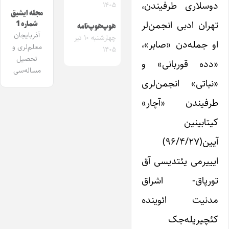
دوسلاری طرفیندن،
۱۴۰۵
مجله ایشیق
تهران ادبی انجمن‌لر
شماره 1
هوپ‌هوپ‌نامه
آذربایجان
چهارشنبه ۱۰ تیر
او جمله‌دن «صابر»،
معلم‌لری و
۱۴۰۵
تحصیل
«دده قوربانی» و
مساله‌سی
«نباتی» انجمن‌لری
طرفیندن «آچار»
کیتابینین
آیین(۹۶/۴/۲۷)
ایییرمی یئتدیسی آق
تورپاق- اشراق
مدنیت ائوینده
کئچیریله‌جک