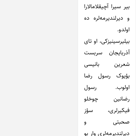
بیر سیرا آچیقلامالارا
و دیرلندیرمه‌لره ده
اولدو.
بیلیرسینیزکی، او تای
آذربایجان سربست
شعرین بانیسی
بؤیوک رسول رضا
اولوب. رسول
رضانین چوخلو
فیکیرلری، سؤز
صحبتی و
دیرلندیرمه‌لری وار بو