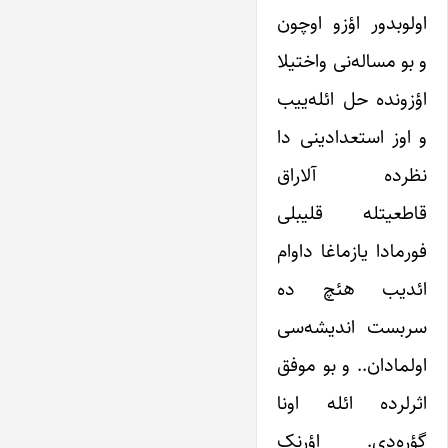
اولوبدور اؤزو اوچون
و بو مساله‌نی واختیلا
اؤزونده حل ائله‌ییب
و اوز استعدادینی دا
نظرده آلاراق
قاطعیتله قلیبلی
فورمادا یازماغا داوام
ائدیب هئچ ده
سربست اندیشه‌سی
اولمادان.. و بو موفق
اثرلرده ائله اونا
گؤره‌دی. اؤرنک