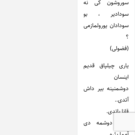
سوروشون کی نه
سودادیر ، بو
سودادان یورولمازمی
؟
(فضولی)
یاری چیلپاق قدیم
اینسان
دوشمنینه بیر داش
آتدی..
قانا باتدی.
داش دوشمه دی
آمما یئره