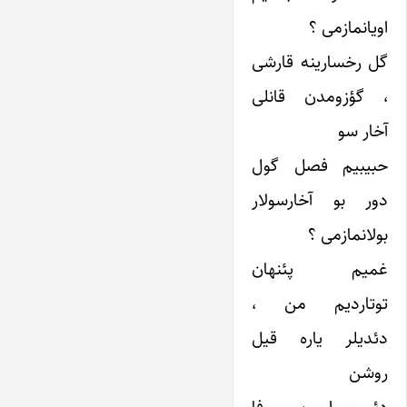
اویانمازمی ؟
گل رخسارینه قارشی
، گؤزومدن قانلی
آخار سو
حبیبیم فصل گول
دور بو آخارسولار
بولانمازمی ؟
غمیم پئنهان
توتاردیم من ،
دئدیلر یاره قیل
روشن