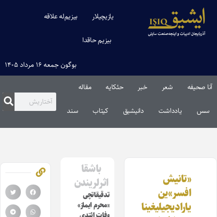
یازیچیلار
بیزیم‌له علاقه
بیزیم حاقدا
بوگون جمعه ۱۶ مرداد ۱۴۰۵
آنا صحیفه
شعر
خبر
حئکایه
مقاله‌
سس
یادداشت
دانیشیق
کیتاب
سند
باشقا
«تانیش
اثرلریندن
افسر»ین
تدقیقاتچی
یارادیجیلیغینا
«محرم ایماز»
وفات ائتدی