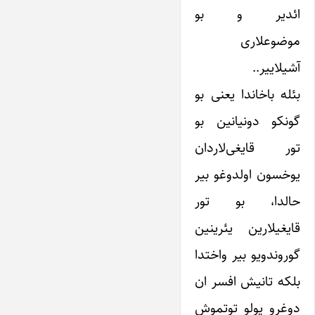
ائدیر و بو
موضوعلاری
آشیلاییر..
بئله باخاندا یعنی بو
گونکو دونیانین بو
تور قایغی‌لاردان
یوخسون اولدوغو بیر
حالدا، بو تور
قایغیلارین یئرینین
گوروندویو بیر واختدا
بلکه تانیش افسر ان
دوغرو یولو توتموش