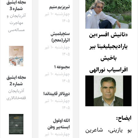
مجله ایشیق
تبریزیم منیم
شماره 3
چهارشنبه ۱۰ تیر
آذربایجان و
۱۴۰۵
مهاجرت
مساله‌سی
«تانیش افسر»ین
سئچیلمیش
اثرلر(معجز)
یارادیجیلیغینا بیر
چهارشنبه ۱۰ تیر
۱۴۰۵
باخیش
مجموعه ۱
افراسیاب نورالهی
چهارشنبه ۱۰ تیر
مجله ایشیق
۱۴۰۵
شماره 2
آذربایجان
دورنالار قاییداندا
قفه‌خانالاری
چهارشنبه ۱۰ تیر
۱۴۰۵
ایضاح:
ائله اوغول
ایسته‌ییر وطن
بو یازینی، شاعرین
چهارشنبه ۱۰ تیر