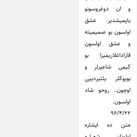
و ان دوغروسونو
یاپمیشدیر. عشق
اولسون بو صمیمیته
و عشق اولسون
قاراداغلاریمیزا بو
کیمی شاعیرلر و
بویوکلر یئتیردییی
اوچون.. روحو شاد
اولسون.
۹۶/۴/۲۲
متن ده ایشاره
اولونان شعرلره