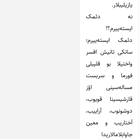
یازیلیبلار.
نه دئمک
ایسته‌ییرم؟!
دئمک ایسته‌ییرم؛
سانکی تانیش افسر
واختیلا بو قلیبلی
فورما و سربست
مساله‌سینی اؤز
قارشیسینا قویوب،
دوشونوب، آراییب،
آختاریب و معین
جاوابلامالاریدا