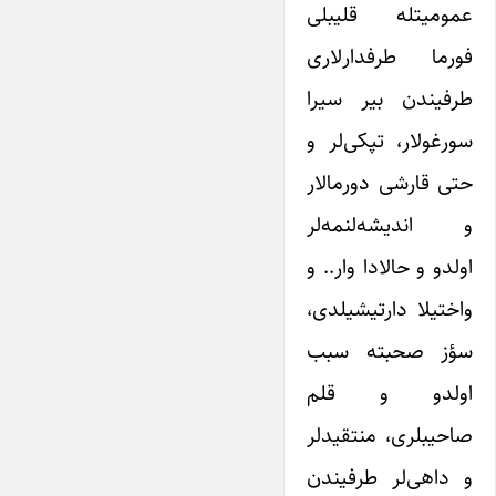
عمومیتله قلیبلی
فورما طرفدارلاری
طرفیندن بیر سیرا
سورغولار، تپکی‌لر و
حتی قارشی دورمالار
و اندیشه‌لنمه‌لر
اولدو و حالادا وار.. و
واختیلا دارتیشیلدی،
سؤز صحبته سبب
اولدو و قلم
صاحیبلری، منتقیدلر
و داهی‌لر طرفیندن