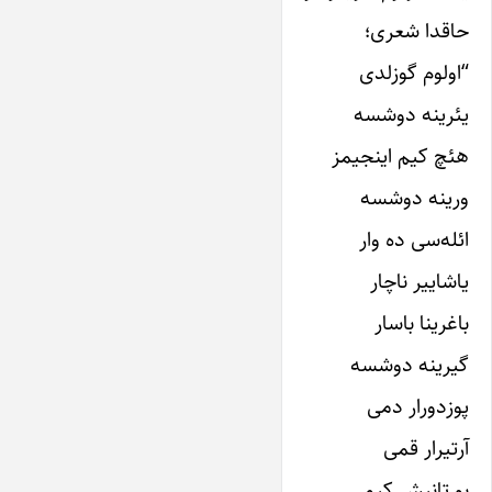
حاقدا شعری؛
“اولوم گوزلدی
یئرینه دوشسه
هئچ کیم اینجیمز
ورینه دوشسه
ائله‌سی ده وار
یاشاییر ناچار
باغرینا باسار
گیرینه دوشسه
پوزدورار دمی
آرتیرار قمی
بو تانیش کیمی