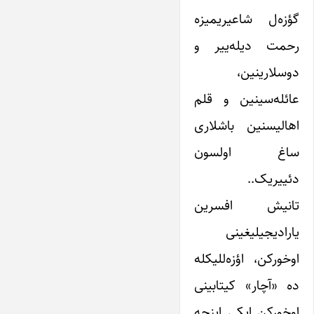
گؤزه‌ل شاعیریمیزه
رحمت دیله‌ییر و
دوسلارینین،
عائله‌سینین و قلم
اهالیسنین باشلاری
ساغ اولسون
دئییریک..
تانیش افسرین
یارادیجیلیغینی
اوخورکن، اؤزه‌للیکله
ده «آچار» کیتابینی
اوخورکن ایکی اینجه