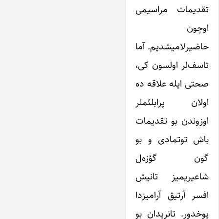
تقدیمات مراسیمی
اوچون
حاضیرلامیشدیم. آما
تاسف‌لر اولسون کی،
صحتی ایله علاقه ده
اولان پرابلئملر
اوزوندن بو تقدیمات
باش توتمادی و بو
گون گؤزه‌ل
شاعیریمیز تانیش
افسر آرتیق آرامیزدا
یوخدور. تانریدان بو