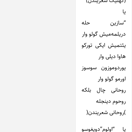
(کهلیک شعریندن)
یا
“سازین حله
دریلمه‌میش گولو وار
یئتمیش ایکی تورکو
هاوا دیلی وار
یوردوموزون سوسوز
اورمو گولو وار
روحانی چال بلکه
روحوم دینجله
)روحانی شعریندن(
یا “اولوم”دویغوسو