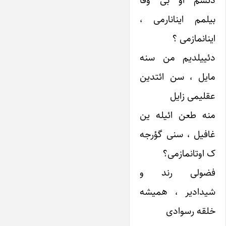
دئسم او بی وفا
بیلمم اینانارمی ،
اینانمازمی ؟
دئییلدیم من سنه
مایل ، سن ائتدین
عقلیمی زایل
منه طعن ائیله ین
غافیل ، سنی گؤرجه
ک اوتانمازمی؟
فضولی رند و
شیدادیر ، همیشه
خلقه رسوادی