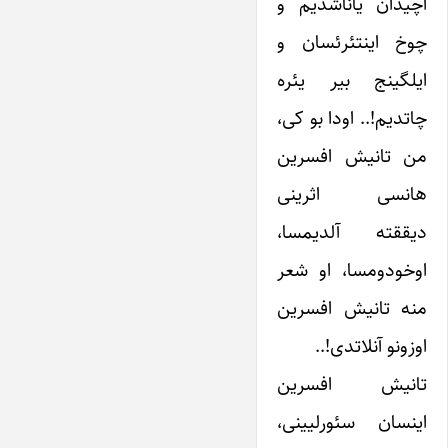
آچیدان یاناشدیم و
چوخ اینتئرئسان و
ایلگینج بیر یئره
چاتدیم!.. اودا بو کی،
من تانیش افسرین
هانسی اثرینی
دیققته آلدیمسا،
اوخودومسا، او شعر
منه تانیش افسرین
اوزونو آنلاتدی!..
تانیش افسرین
اینسان سئورلیینی،