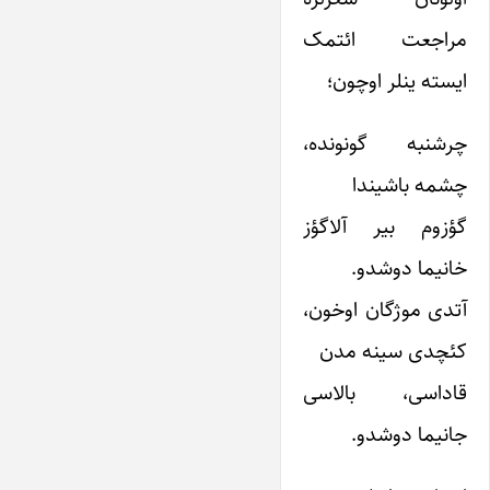
مراجعت ائتمک
ایسته ینلر اوچون؛
چرشنبه گونونده،
چشمه باشیندا
گؤزوم بیر آلاگؤز
خانیما دوشدو.
آتدی موژگان اوخون،
کئچدی سینه مدن
قاداسی، بالاسی
جانیما دوشدو.