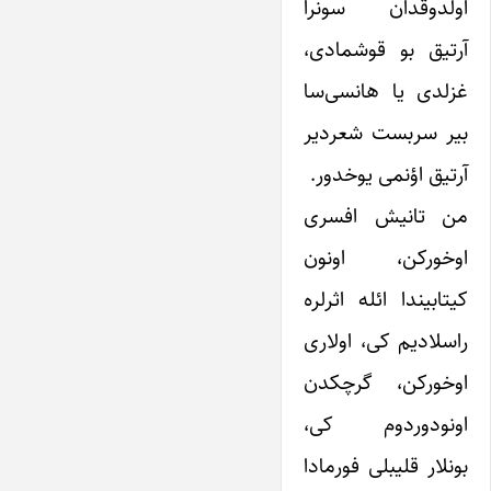
اولدوقدان سونرا
آرتیق بو قوشمادی،
غزلدی یا هانسی‌سا
بیر سربست شعردیر
آرتیق اؤنمی یوخدور.
من تانیش افسری
اوخورکن، اونون
کیتابیندا ائله اثرلره
راسلادیم کی، اولاری
اوخورکن، گرچکدن
اونودوردوم کی،
بونلار قلیبلی فورمادا