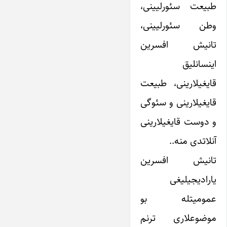
طبیعت سئورلیینی،
وطن سئورلیینی،
تانیش افسرین
اینسانلیق
قایغیلارینی، طبیعت
قایغیلارینی و سئوگی
و دوست قایغیلارینی
آنلاتدی منه..
تانیش افسرین
یارادیجیلیغی
عمومیتله بو
موضوعلاری ترنم