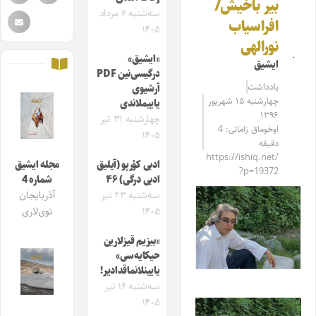
بیر باخیش/
سه‌شنبه ۶ مرداد
افراسیاب
۱۴۰۵
نورالهی
«ایشیق»
ایشیق
درگیسی‌نین PDF
یادداشت
آرشیوی
چهارشنبه ۱۵ شهریور
یاییملاندی
۱۳۹۶
چهارشنبه ۳۱ تیر
اوخوماق زامانی: 4
۱۴۰۵
دقیقه
https://ishiq.net/
ادبی کؤرپو (آیلیق
مجله ایشیق
?p=19372
ادبی درگی) ۴۶
شماره 4
سه‌شنبه ۲۳ تیر
آذربایجان
۱۴۰۵
توی‌لاری
«بیزیم قیزلارین
حیکایه‌سی»
یایینلانماقدادیر!
سه‌شنبه ۱۶ تیر
۱۴۰۵