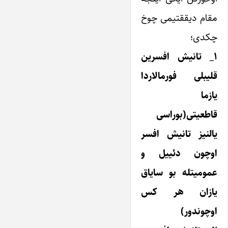
مقام دیققتیمی چوخ
چکدی؛
۱_ تانیش افسرین
قلیبلی فورمالاردا
یازما
قاطعیتی(بوراسی
یالنیز تانیش افسر
اوچون دئییل و
عمومیتله بو سایاق
یازان هر کس
اوچوندور)