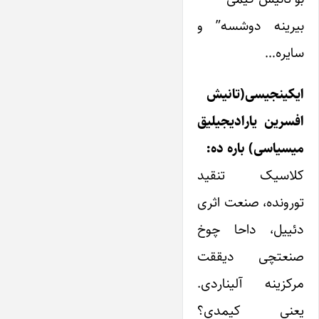
بیرینه دوشسه” و
سایره…
ایکینجیسی(تانیش
افسرین یارادیجیلیق
میسیاسی) باره ده:
کلاسیک تنقید
تورونده، صنعت اثری
دئییل، داحا چوخ
صنعتچی دیققت
مرکزینه آلیناردی.
یعنی کیمدی؟