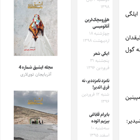
۱۳۹۸
 ایلگی
هؤرومچک‌لرین
آناتومیسی
چهارشنبه ۱۸
یقدان
اردیبهشت ۱۳۹۸
نه گول
ایکی شعر
پنجشنبه ۳۱
مجله ایشیق شماره 4
فروردین ۱۳۹۶
آذربایجان توی‌لاری
نامزد نامزددیر، نه
فرق ائدیر!
شنبه ۱۲ فروردین
پینین
۱۳۹۶
بایرام قاباغی
یدیر:
بیزیم ائوده
سه‌شنبه ۱۰
اسفند ۱۳۹۵