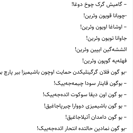
– گامیش گرک چوخ دوغا!
-چوبانا قویون وئرین!
– اوشاغا اویون وئرین!
جاوانا تویون وئرین!
ائششه‌گین ایپین وئرین!
فهله‌یه گوپون وئرین!
-بو گون فلان گرگینلیکدن حمایت اوچون باشیمیزا بیر پارچ بو
– بوگون قاینار سودا چیمه‌جه‌ییک!
– بو گون اون دیقا سوکوت ائده‌جه‌ییک!
– بو گون باشیمیزی دووارا چیرپاجاغیق!
– بو گون دامدان آتیلاجاغیق!
-بو گون نمادین حالتده انتحار ائده‌جه‌ییک!