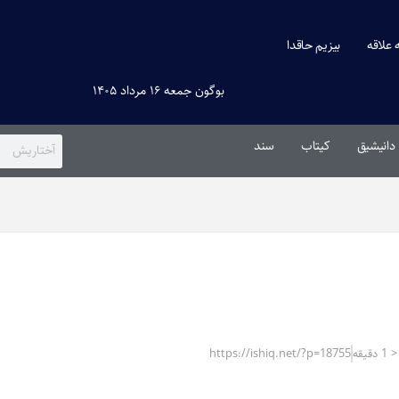
ه علاقه
بیزیم حاقدا
بوگون جمعه ۱۶ مرداد ۱۴۰۵
دانیشیق
کیتاب
سند
یقه
https://ishiq.net/?p=18755