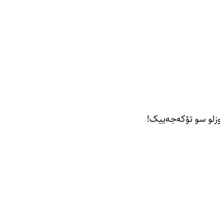
زلو سو تؤکه‌جه‌ییک!