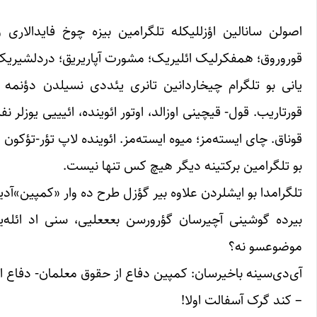
اصولن سانالین اؤزللیکله تلگرامین بیزه چوخ فایدالاری وار
قوروروق؛ همفکرلیک ائلیریک؛ مشورت آپاریریق؛ دردلشیریک؛ 
یانی بو تلگرام چیخاردانین تانری یئددی نسیلدن دؤنمه ج
قورتاریب. قول- قیچینی اوزالد، اوتور ائوینده، ائیییی یوزل
قوناق. چای ایسته‌مز؛ میوه ایسته‌مز. ائوینده لاپ تؤر-تؤکون
بو تلگرامین برکتینه دیگر هیچ کس تنها نیست.
تلگرامدا بو ایشلردن علاوه بیر گؤزل طرح ده وار «کمپین»آدین
بیرده گوشینی آچیرسان گؤرورسن بعععلیی، سنی اد ائله‌یی
موضوعسو نه؟
آی‌دی‌سینه باخیرسان: کمپین دفاع از حقوق معلمان- دفاع از م
– کند گرک آسفالت اولا!