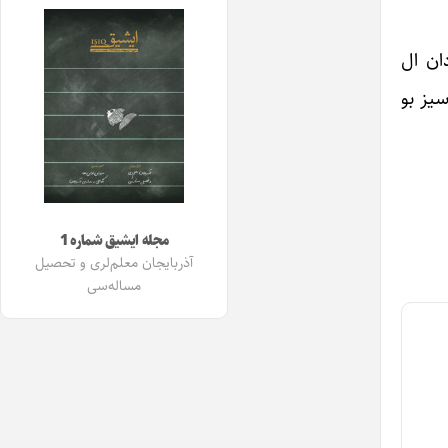
ان ال
سیز بو
مجله ایشیق شماره 1
آذربایجان معلم‌لری و تحصیل
مساله‌سی