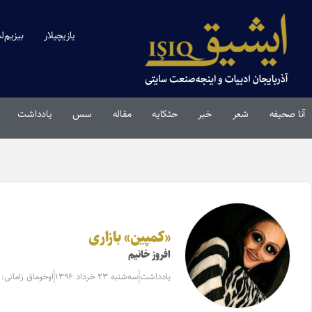
یازیچیلار
بیزیم‌ل
آنا صحیفه
شعر
خبر
حئکایه
مقاله‌
سس
یادداشت
«کمپین» بازاری
افروز خانیم
یادداشت
سه‌شنبه ۲۳ خرداد ۱۳۹۶
اوخوماق زامانی: < 1 دق