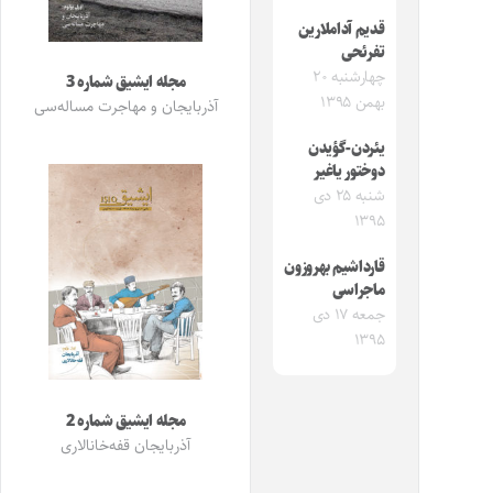
قدیم آداملارین
تفرئحی
چهارشنبه ۲۰
مجله ایشیق شماره 3
بهمن ۱۳۹۵
آذربایجان و مهاجرت مساله‌سی
یئردن-گؤیدن
دوختور یاغیر
شنبه ۲۵ دی
۱۳۹۵
قارداشیم بهروزون‌
ماجراسی
جمعه ۱۷ دی
۱۳۹۵
مجله ایشیق شماره 2
آذربایجان قفه‌خانالاری