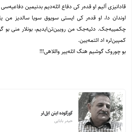
قادانیزی آلیم او قده‌ر کی دفاع ائله‌دیم بدنیمین دفاعیه‌سی
اوندان دا، او قده‌ر کی ایستی سویوق سویا سالدیز من یاز
چکمییه‌جک. دئیه‌جک من رویین‌تن‌ایدیم، بونلار منی بو گونه
کمپین‌لره اد ائتمه‌یین.
بو چوروک گوشیم هنگ ائله‌ییر واللاهی!!!
گوزگوده ایتن ایل‌لر
حیدر بابایی