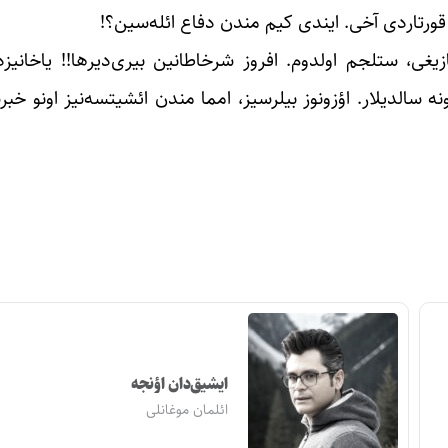
 قورتاردی آخی. ایندی کیم مندن دفاع ائله‌سین؟!
یغی، ستلجم اولدوم. افروز شرخاطانین بیری‌دیرها!! یاخانیزد
 سالدیلار. اؤزونوز بیلرسیز، امما مندن ائشیتسه‌نیز اونو خبر
ایشیق‌دان اؤنجه
ائلمان موغانلی