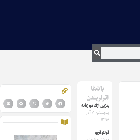
باشقا
اثرلریندن
بنزین ِآزاد دو زبانه
پنجشنبه ۷ آذر
۱۳۹۸
قوللوقچو
دوشنبه ۶ آبان