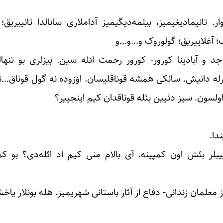
. تانیمادیغیمیز، بیلمه‌دیگیمیز آداملاری سانالدا تانییریق؛
آغلاییریق؛ گولوروک و..‌.و…و
د و آبادینا کورور- کورور رحمت ائله سین. بیزلری بو تنهال
ر نفرله دانیش. سانکی همشه قوناقلیسان. اؤزوده نه گول قوناق…
 اولسون. سیز دئیین بئله قوناقدان کیم اینجییر؟
دا.
بلر بئش اون کمپینه. آی بالام منی کیم اد ائله‌دی؟ بو کم
علمان زندانی- دفاع از آثار باستانی شهریمیز. هله بونلار یاخش