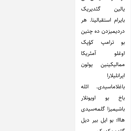
یالین گئدیریک
بایرام استقبالینا. هر
دردیمیزدن ده چتین
بو ترامپ کؤپک
اوغلو آمئریکا
ممالیکینین یولون
ایرانلیلارا
باغلاماسیدی. ائله
باخ بو اویونلار
باشیمیزا گلمه‌سیدی
هااا؛ بو ایل بیر دیل