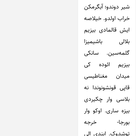
شیر دوندو؛ آبگرمکن
خراب اولدو. خیلاصه
ایش قالمادی بیزیم
بلالی باشیمیزا
گلمه‌سین. سانکی
بیزیم ائوده کی
میدان مغناطیسی
قاپی قونشونوندا نه
بلاسی وار چکیردی
بیزه ساری. اوکو وار
بورجا- خرجه
توشدوک. ایندی الی