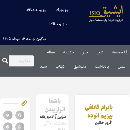
یازیچیلار
بیزیم‌له علاقه
بیزیم حاقدا
بوگون جمعه ۱۶ مرداد ۱۴۰۵
آنا صحیفه
شعر
خبر
حئکایه
مقاله‌
سس
یادداشت
دانیشیق
کیتاب
سند
باشقا
بایرام قاباغی
اثرلریندن
بیزیم ائوده
بنزین ِآزاد دو زبانه
افروز خانیم
پنجشنبه ۷ آذر