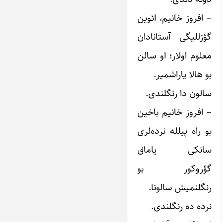
– افروز خانیم، ائوین
گؤزللیگی آستانادان
معلوم اولار؛ او سالن
بو هالا یاراشمیر.
سالون دا رنگلندی.
– افروز خانیم باخین
بو راه پیلله نرده‌لری
سانکی یاماق
گؤروکور بو
رنگلنمیش سالونا.
نرده ده رنگلندی.