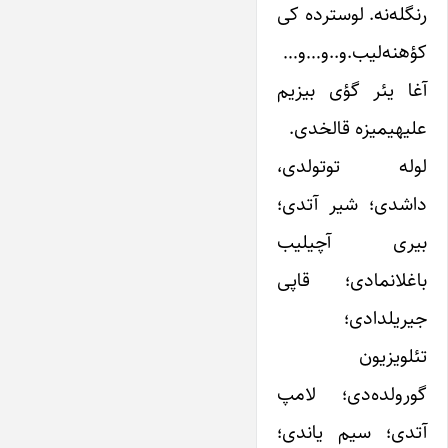
رنگله‌نه. لوسترده کی
کؤهنه‌لیب.و..‌و…و…
آغا یئر گؤی بیزیم
علیهیمیزه قالخدی.
لوله توتولدی،
داشدی؛ شیر آتدی؛
بیری آچیلیب
باغلانمادی؛ قاپی
جیریلدادی؛
تئلویزیون
گورولده‌دی؛ لامپ
آتدی؛ سیم یاندی؛