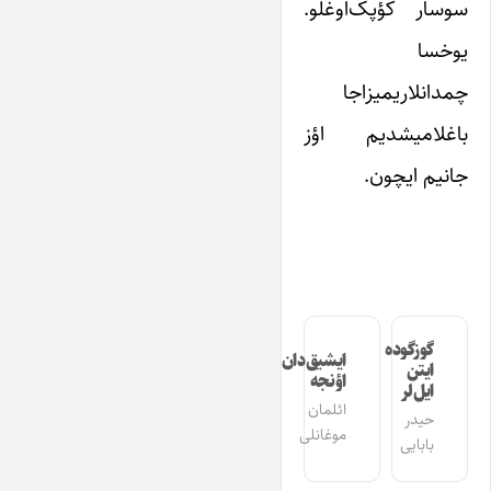
سوسار کؤپک‌اوغلو.
یوخسا
چمدانلاریمیزاجا
باغلامیشدیم اؤز
جانیم ایچون.
گوزگوده
ایشیق‌دان
ایتن
اؤنجه
ایل‌لر
ائلمان
حیدر
موغانلی
بابایی