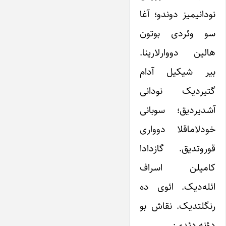
نودانیمیز دوندو؛ آغا
سو وئردی بوتون
هالین دووارلارینا.
بیر شیکیل آدام
گتیردیک نودانی
آشدیردیق؛ سوبانی
خودلاماقلا دوواری
قوروتدیق. گازدادا
کامیلن اسراف
ائله‌دیک. ائوی ده
رنگلتدیک. نقاش بو
دؤنه دئدی: