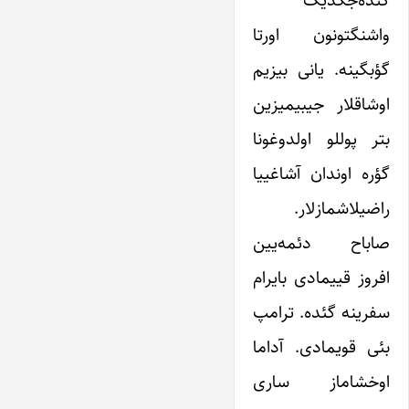
گئده‌جکدیک
واشنگتونون اورتا
گؤبگینه. یانی بیزیم
اوشاقلار جیبیمیزین
بتر پوللو اولدوغونا
گؤره اوندان آشاغییا
راضیلاشمازلار.
صاباح دئمه‌یین
افروز قییمادی بایرام
سفرینه گئده. ترامپ
بئی قویمادی. آداما
اوخشاماز ساری