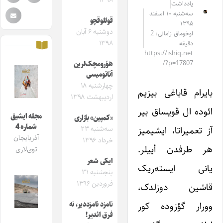
۱۳۹۸
یادداشت
سه‌شنبه ۱۰ اسفند
قوللوقچو
۱۳۹۵
دوشنبه ۶ آبان
اوخوماق زامانی: 2
۱۳۹۸
دقیقه
https://ishiq.net
/?p=17807
هؤرومچک‌لرین
آناتومیسی
چهارشنبه ۱۸
بایرام قاباغی بیزیم
اردیبهشت ۱۳۹۸
ائوده ال قویساق بیر
مجله ایشیق
«کمپین» بازاری
شماره 4
آز تعمیراتا، ایشیمیز
سه‌شنبه ۲۳
آذربایجان
خرداد ۱۳۹۶
هر طرفدن أییلر.
توی‌لاری
ایکی شعر
یانی ایسته‌ریک
پنجشنبه ۳۱
فروردین ۱۳۹۶
قاشین دوزلدک،
وورار گؤزوده کور
نامزد نامزددیر، نه
فرق ائدیر!