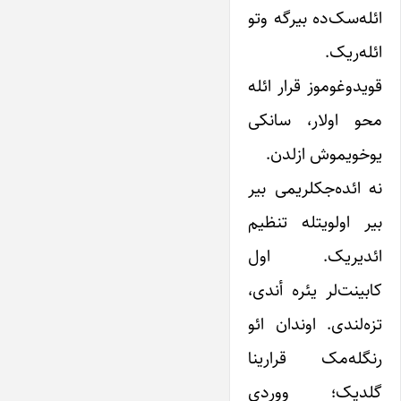
ائله‌سک‌ده بیرگه وتو
ائله‌ریک.
قویدوغوموز قرار ائله
محو اولار، سانکی
یوخویموش ازلدن.
نه ائده‌جکلریمی بیر
بیر اولویتله تنظیم
ائدیریک. اول
کابینت‌لر یئره أندی،
تزه‌لندی. اوندان ائو
رنگله‌مک قرارینا
گلدیک؛ ووردی