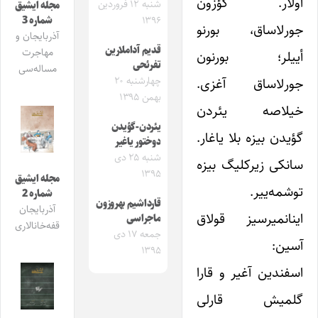
اولار. گ‍ؤزون
شنبه ۱۲ فروردین
مجله ایشیق
شماره 3
۱۳۹۶
جورلاساق، بورنو
آذربایجان و
قدیم آداملارین
مهاجرت
أییلر؛ بورنون
تفرئحی
مساله‌سی
جورلاساق آغزی.
چهارشنبه ۲۰
بهمن ۱۳۹۵
خیلاصه یئردن
یئردن-گؤیدن
گؤیدن بیزه بلا یاغار.
دوختور یاغیر
شنبه ۲۵ دی
سانکی زیرکلیگ بیزه
۱۳۹۵
مجله ایشیق
توشمه‌ییر.
شماره 2
قارداشیم بهروزون‌
آذربایجان
اینانمیرسیز قولاق
ماجراسی
قفه‌خانالاری
جمعه ۱۷ دی
آسین:
۱۳۹۵
اسفندین آغیر و قارا
گلمیش قارلی