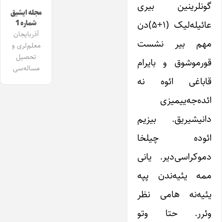
گونلرینین بیری
مجله ایشیق
عائیله‌لیک (۱+۵)دن
شماره 1
آذربایجان
مهم بیر نشست
معلم‌لری و
تحصیل
قورموشوق و بایرام
مساله‌سی
قاباغی ائوه نه
ائده‌جه‌ییمیزی
دانیشیریق. بیزیم
ائوده چیلخا
دموکراسی‌دیر. یانی
ممه یئیه‌ندن پپه
یئیه‌نه هامی نظر
وئرر. حتا وتو