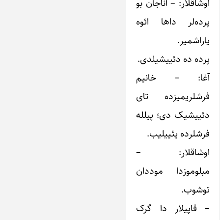
اوشاقلار: – آناجان بو
پرده‌لر داها ائوه
یاراشمیر.
پرده ده دئییشیلدی.
آغا: – خانیم
فرشلریمیزده تای
دئییشیک دی؛ پیلله
فرشلرده یئییلیب.
اوشاقلار: –
مبلوموزدا موددان
توشوب.
– قاپیلار دا گرک