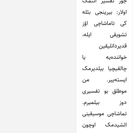
جور تفسیر ائتمک
اولار: بیرینجی بئله
کی تاماشاچی اؤز
تشویقی ایله،
قدیردانلیقین
خواننده‌یه یا
چالقیچیا بیلدیرمک
ایسته‌ییر. من
موطلق بو تفسیری
دوز بیلمیرم.
تماشاچی موسیقینی
ائشیدمک اوچون