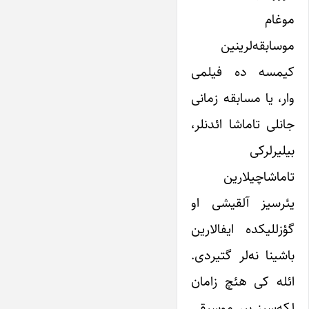
موغام
موسابقه‌لرینین
کیمسه ده فیلمی
وار، یا مسابقه زمانی
جانلی تاماشا ائدنلر،
بیلیرلرکی
تاماشاچیلارین
یئرسیز آلقیشی او
گؤزللیکده ایفالارین
باشینا نه‌لر گتیردی.
ائله کی هئچ زامان
لکه‌سیز بیر موسیقی