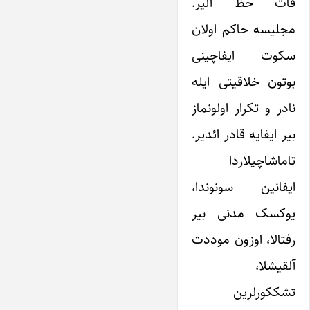
قات حظ آلیر.
مجلیسه حاکم اولان
سکوت ایفاچینی
بوتون خلاقیتی ایله
نادر و تکرار اولونماز
بیر ایفایه قادر ائدیر.
تاماشاچیلاردا
ایفانین سونوندا،
یوکسک مدنی بیر
رفتالا، اوزون موددت
آلقیشلا،
تشککورلرین