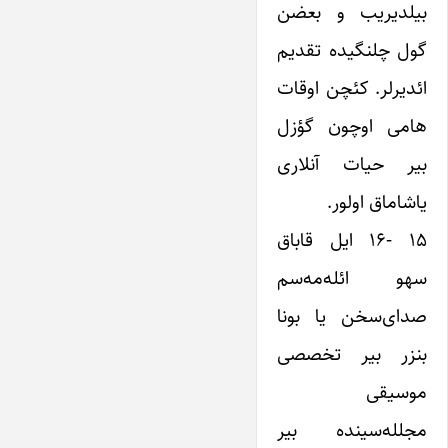
بیلدیریب و بعضن
گول چلنگیده تقدیم
ائدیرلر. کئچن اوقات
هامی اوچون گؤزل
بیر حیات آنلاری
یاشاماق اولور.
۱۵ -۱۶ ایل قاباق
سهو ائله‌مه‌سم
صدای‌سخن یا بونا
بنزر بیر تخصصی
موسیقی
مجلله‌سینده بیر