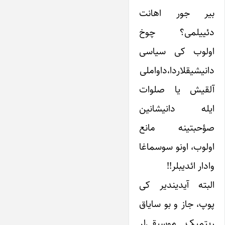
بیر جور اهانت
دئییلمی؟ چوخ
اولوب کی سیاسی
دانیشیقلاردا،داواملی
آلقیش یا صلوات
ایله دانیشانین
صؤحبتینه مانع
اولوب، اونو سوسماغا
وادار ائدیبلر!!
البته آیدیندیر کی
پوپ، جاز و بو سایاق
ریتمیک موسیقی‌لر