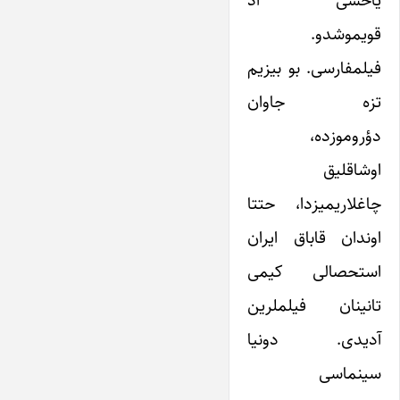
یاخشی آد
قویموشدو.
فیلمفارسی. بو بیزیم
تزه جاوان
دؤروموزده،
اوشاقلیق
چاغلاریمیزدا، حتتا
اوندان قاباق ایران
استحصالی کیمی
تانینان فیلملرین
آدیدی. دونیا
سینماسی