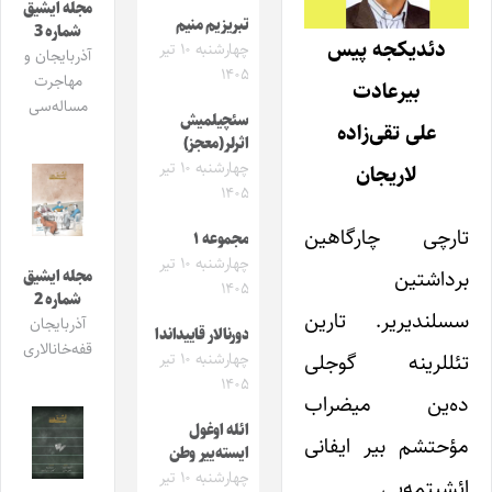
مجله ایشیق
تبریزیم منیم
شماره 3
دئدیکجه پیس
چهارشنبه ۱۰ تیر
آذربایجان و
۱۴۰۵
مهاجرت
بیرعادت
مساله‌سی
سئچیلمیش
علی تقی‌زاده
اثرلر(معجز)
چهارشنبه ۱۰ تیر
لاریجان
۱۴۰۵
تارچی چارگاهین
مجموعه ۱
چهارشنبه ۱۰ تیر
برداشتین
مجله ایشیق
۱۴۰۵
شماره 2
سسلندیریر. تارین
آذربایجان
دورنالار قاییداندا
قفه‌خانالاری
تئللرینه گوجلی
چهارشنبه ۱۰ تیر
۱۴۰۵
ده‌ین میضراب
ائله اوغول
مؤحتشم بیر ایفانی
ایسته‌ییر وطن
چهارشنبه ۱۰ تیر
ائشیتمه‌یی