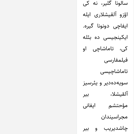
سالونا گلیر، نه کی
اؤزو آلقیشلاری ایله
ایفاچی دونونا گیره.
ایکینجیسی ده بئله
کی، تاماشاچی او
فیلمفارسی
تاماشاچیسی
سویه‌ده‌دیر و یئرسیز
آلقیشلا، بیر
مؤحتشم ایفانی
مجراسیندان
چاشدیریب و بیر