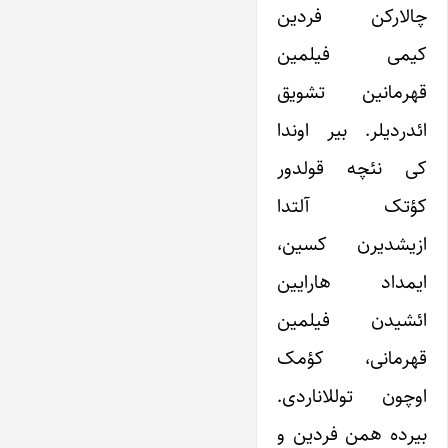
چالارکن فردین
کیمی فیلمین
قهرمانین تشویق
ائدردیلر. بیر اوندا
کی نئچه قولدور
کؤتک آلتدا
ازیشدیرن کسین،
ایمداد هارایین
ائشیدن فیلمین
قهرمانی، کؤمک
اوچون توللاناردی.
بیرده همن فردین و