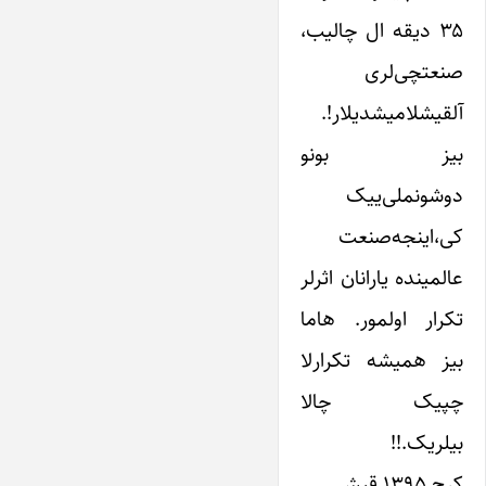
۳۵ دیقه ال چالیب،
‌صنعتچی‌لری
آلقیشلامیشدیلار!.
بیز بونو
دوشونملی‌ییک
کی،اینجه‌صنعت
عالمینده یارانان اثرلر
تکرار اولمور. هاما
بیز همیشه تکرارلا
چپیک چالا
بیلریک.!!
کرج ۱۳۹۵ قیش ‍