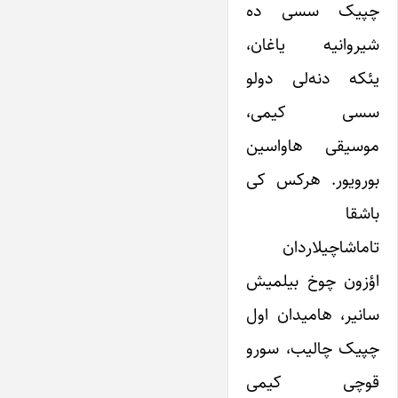
چپیک سسی ده
شیروانیه یاغان،
یئکه دنه‌لی دولو
سسی کیمی،
موسیقی هاواسین
بورویور. هرکس کی
باشقا
تاماشاچیلاردان
اؤزون چوخ بیلمیش
سانیر، هامیدان اول
چپیک چالیب، سورو
قوچی کیمی