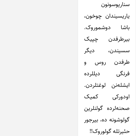
سناریوسونون
یاریسیندان چوخون،
باشا دوشموروک.
بیرطرفدن چپیک
سسیندن، دیگر
طرفدن روس و
فرنگی دیللرده
ایشله‌نن لوغتلردن.
اودورکی کمیک
صحنه‌لرده گولنلرین
گولوشونه ده، بیرجور
حئیرتله گولوروک!!