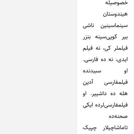
خصوصیله
هیندوستان
سینماسینین ناشی
بیر کوپی‌سینه بنزر
فیلملر کی، نه فیلم
ایدی، نه ده فارسی.
او سببدنده
فیلمفارسی آدین
هله ده داشییر. او
فیلمفارسی‌لرده ایکی
صحنه‌ده
تاماشاچیلار چپیک