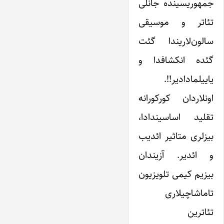
جمهوریسینده جانلی
تئاتر و موسیقی
سالون‌لاریندا گئت
گئده انکشافدا و
یاییلمادادیر!!.
اونلاردان کورکورانه
تقلید اساسیندادا،
بیزلری متاثیر ائدیب
و ائدیر. آزیندان
بیزیم کیمی تلویزیون
تاماشاچیلاری
تئاترین