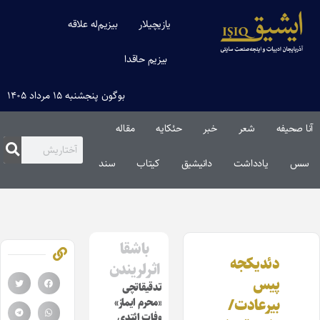
یازیچیلار
بیزیم‌له علاقه
بیزیم حاقدا
بوگون پنجشنبه ۱۵ مرداد ۱۴۰۵
آنا صحیفه
شعر
خبر
حئکایه
مقاله‌
سس
یادداشت
دانیشیق
کیتاب
سند
باشقا
دئدیکجه
اثرلریندن
پیس
تدقیقاتچی
بیرعادت/
«محرم ایماز»
وفات ائتدی