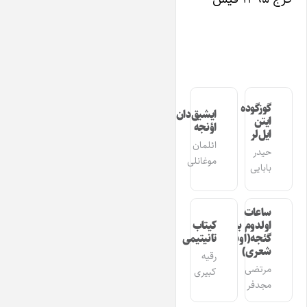
گوزگوده
ایشیق‌دان
ایتن
اؤنجه
ایل‌لر
ائلمان
حیدر
موغانلی
بابایی
ساعات
اولدوم بیر
کیتاب
گئجه(اوشاق
تانیتیمی
شعری)
رقیه
مرتضی
کبیری
مجدفر