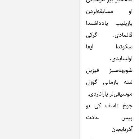
او مسابقه‌لردن
یازیلیب یادداشتدا
قالمادی. اگرکی
سکوتدا ایفا
اولسایدی،
شوبهه‌سیز قیزیل
لنته یازمالی گؤزل
موسیقی‌لر یاراناردی.
چوخ تاسف کی بو
پیس عادت
آذربایجان