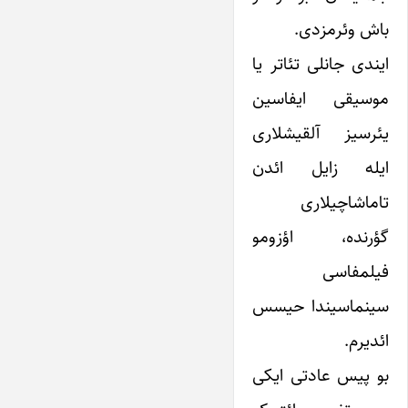
باش وئرمزدی.
ایندی جانلی تئاتر یا
موسیقی ایفاسین
یئرسیز آلقیشلاری
ایله زایل ائدن
تاماشاچیلاری
گؤرنده، اؤزومو
فیلمفاسی
سینماسیندا حیسس
ائدیرم.
بو پیس عادتی ایکی