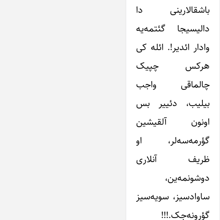
باشقالارینی دا
دالیسیجا گئتمه‌یه
وادار ائدیر!. ائله کی
هرکس چپیک
چالماقی واجب
بیلیب، دئییر بس
اونون آلقیشین
گؤرمه‌سه‌لر، او
ظریف آنلاری
دوشونمه‌ین،
ساوادسیز، سویه‌سیز
گؤرونه‌جک.!!!