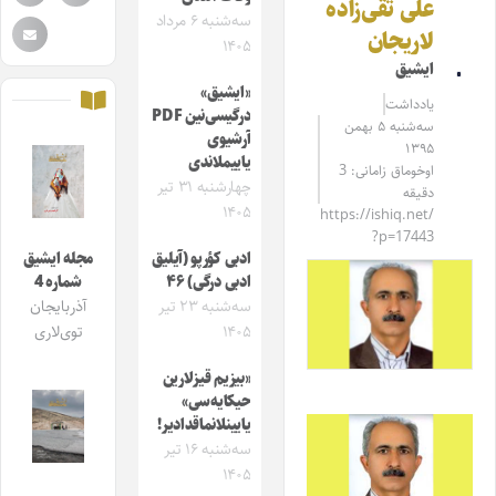
علی تقی‌زاده
سه‌شنبه ۶ مرداد
لاریجان
۱۴۰۵
ایشیق
«ایشیق»
یادداشت
درگیسی‌نین PDF
سه‌شنبه ۵ بهمن
آرشیوی
۱۳۹۵
یاییملاندی
اوخوماق زامانی: 3
چهارشنبه ۳۱ تیر
دقیقه
۱۴۰۵
https://ishiq.net/
?p=17443
ادبی کؤرپو (آیلیق
مجله ایشیق
ادبی درگی) ۴۶
شماره 4
سه‌شنبه ۲۳ تیر
آذربایجان
۱۴۰۵
توی‌لاری
«بیزیم قیزلارین
حیکایه‌سی»
یایینلانماقدادیر!
سه‌شنبه ۱۶ تیر
۱۴۰۵