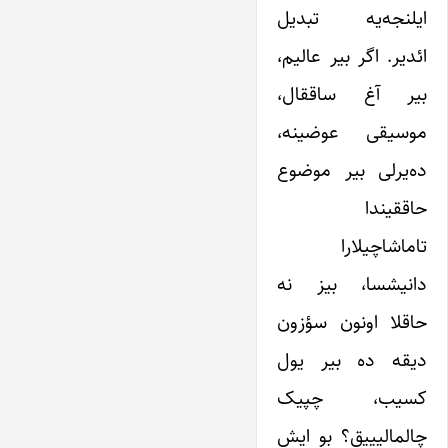
ایلنجه‌یه تبدیل
ائدیر. اگر بیر عالیم،
بیر آغ ساققال،
موسیقی عوضینه،
ده‌یرلی بیر موضوع
حاققیندا
تاماشاچیلارا
دانیشسا، بیز نه
حاقلا اونون سؤزون
دیقه ده بیر یول
کسیب، چپیک
چالمالیییق؟ بو ایش