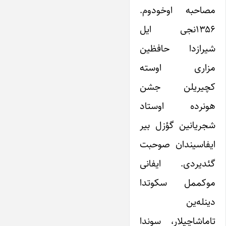
مصاحبه اوخودوم.
۱۳۵۶نجی ایل
شیرازدا حافظین
مزاری اوسته
کچیریلن جشن
هونرده اوستاد
شجریانین گؤزل بیر
ایفاسیندان صوحبت
گئدیردی. ایفانی
موکممل سکوتدا
دینله‌ین
تاماشاچیلار، سوندا