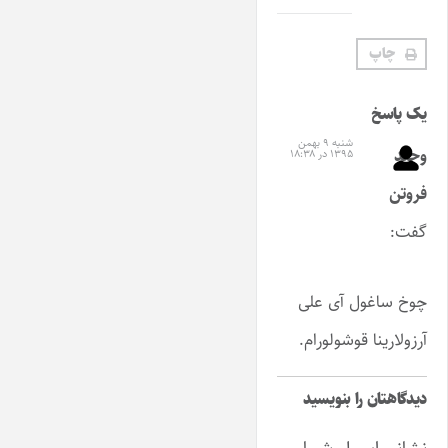
چاپ
یک پاسخ
شنبه ۹ بهمن
وحید
۱۳۹۵ در ۱۸:۳۸
فروتن
گفت:
چوخ ساغول آی علی
آرزولارینا قوشولورام.
دیدگاهتان را بنویسید
نشانی ایمیل شما