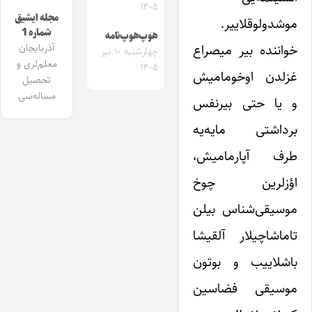
۱۴۰۵
مجله ایشیق
موشدولوقلاییر.
شماره 1
هوپ‌هوپ‌نامه
خواننده بیر میصراع
آذربایجان
چهارشنبه ۱۰ تیر
معلم‌لری و
۱۴۰۵
غزلدن اوخومامیش
تحصیل
مساله‌سی
و یا حتی بیرنفس
برداشتی مایه‌یه
طرف آپارمامیش،
اؤزلرین چوخ
موسیقی‌شناس بیلن
تاماشاچیلار آلقیشا
باشلاییب و بوتون
موسیقی فضاسین