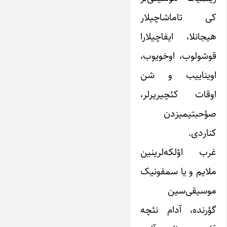
کی تاماشاچیلار
هیجانلا، ایفاچیلارا
قوشولوب، اوخویوب،
اویناییب و شن
اوقات کئچیریرلر،
صؤحبتیمیزدن
کناردی.
غرب اؤلکه‌لرینین
ملایم و یا سمفونیک
موسیقی‌سین
گؤرنده، آدام نئچه