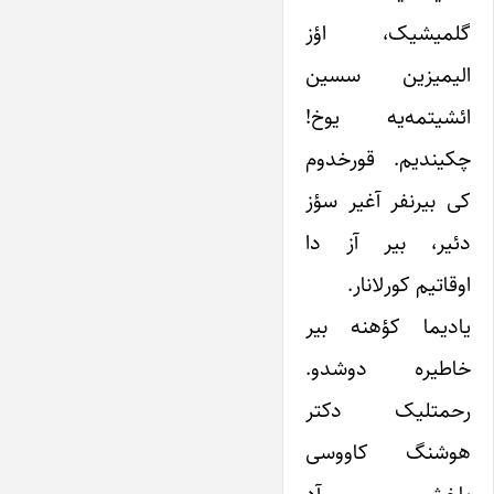
گلمیشیک، اؤز
الیمیزین سسین
ائشیتمه‌یه یوخ!
چکیندیم. قورخدوم
کی بیرنفر آغیر سؤز
دئیر، بیر آز دا
اوقاتیم کورلانار.
یادیما کؤهنه بیر
خاطیره دوشدو.
رحمتلیک دکتر
هوشنگ کاووسی