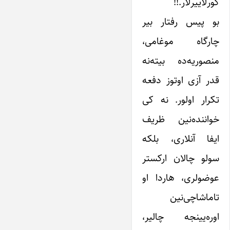
کورلاییرلار.!!
بو پیس رفتار بیر
چارگاه موغامی،
منصوریه‌ده بیته‌نه
قدر آزی اوتوز دفعه
تکرار اولور. نه کی
خواننده‌نین ظریف
ایفا آنلاری، بلکه
سولو چالان ارکستر
عوضولری، هاردا او
تاماشاچی‌نین
اوره‌یینجه چالیر،