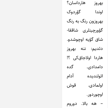
بهروز هارداسان؟
اوندا گؤردوک
بهروزون رنگ به رنگ
گؤورچینلری شاققا-
شاق گؤیه اوچوشدو.
دئدیم: ننه بهروز
هاردا اولاجاق‌کی ؟!
دامدادی. گده
ائولندیده آدام
اولمادی. قوش
اوچوردور.
– هه بالا. دوروم