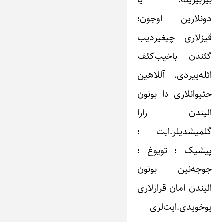
دونلارین اوجون؛
قیزلاری چیغیردیب
گئندن باخیب‌کئف
ائله‌ییردی. آللاهین
حئیوانلاری دا بونون
الیندن زارا
گلمیشدیلر.‌ایت ؛
پیشیک ؛ تویوغ ؛
جوجه‌نین بونون
الیندن امان قرارلاری
یوخویدی.‌ایت‌لری