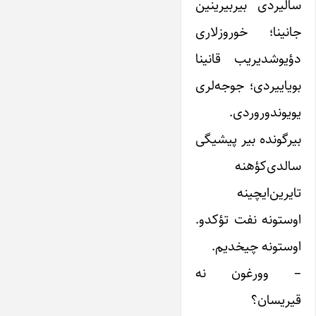
سالیردی بیربیرینین
جانینا؛ خوروزلاری
دؤیوشدیریب قانینا
بویاییردی؛ جوجه‌لری
یویوندوروردی.
بیرگونده بیر پیشیگی
سالدی‌کؤهنه
تایرین‌ایچینه
اوستونه نفت تؤکدو.
اوستونه چیخدیم.
– وورغون نه
قیریسان؟