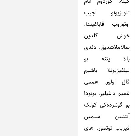
گیله. گؤردوم آنام
تلویزیونو آچیب
اوتوروب قاباغیندا.
خوش گلدین
سالاملاشدیق. دئدی
بالا یئنه بو
تیلفیزیونلا باشیم
قال اولور. هممی
غمیم داغیلیر. بونودا
بو گونلرده‌کی‌ کولک
آنتنلین سیمین
قیریب توتمور. های