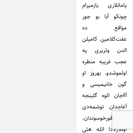
یامانلاری یازمیرام
چونکو آبا بو جور
‌مواقع ده
عفت‌کلامین‌ کامیلن
الدن وئریری په
عجب غریبه ‌منظره
اولموشدو. بهروز او
گون خانیمیسی و
آااجان ائوه گلینجه
آغاجدان توشمه‌دی
آبانین قورخوسوندان.
اونلارلادا ائله هئی