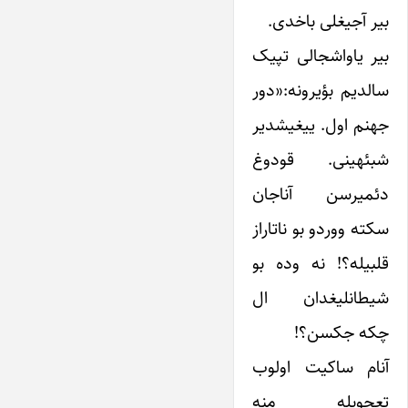
بیر آجیغلی باخدی.
بیر یاواشجالی تپیک
سالدیم بؤیرونه:«دور
جهنم اول. ییغیشدیر
شبئهینی. قودوغ
دئمیرسن آناجان
سکته ووردو بو ناتاراز
قلبیله؟! نه وده بو
شیطانلیغدان ال
چکه جکسن؟!
آنام ساکیت اولوب
تعجوبله‌ منه