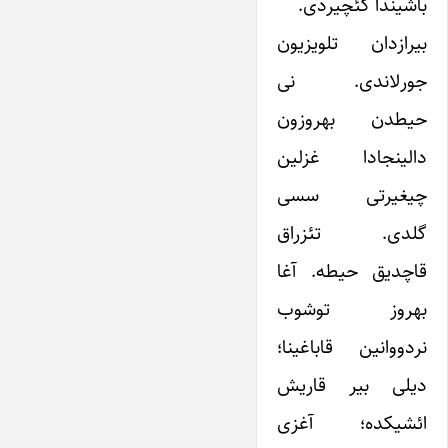
باشیندا‌ کئچیردی.
بیرازدان تلویزیون
جورلاندی. نی
حیطدن بهروزون
دالینجادا غزلین
چیغیرتی سسی
گلدی. تئزراق
قاچدیق حیطه. آغا
بهروز توشوب
نردووانین قاباغینا؛
دیلی بیر قاریش
ائشیکده؛ آغزی