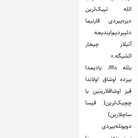
ائله تپیک‌لرین‌
دیره‌ییردی قارنیما
دئییردیم‌ایندیجه
آتیلار چیخار
ائشیگه.»
بئله داااا. یادیمدا
بیزده اوشاق اولاندا
قیز اوشاقلارینین یا
چچیک‌لرین( قیسا
ساچلارین)
دویونله‌ییردی
بیربیرینه؛ یا