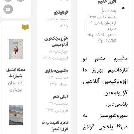
۱۳۹۸
افروز خانیم
یادداشت
قوللوقچو
جمعه ۱۷ دی ۱۳۹۵
دوشنبه ۶ آبان
اوخوماق زامانی: 4
۱۳۹۸
دقیقه
https://ishiq.net
هؤرومچک‌لرین
/?p=17260
آناتومیسی
چهارشنبه ۱۸
دئییرم‌ منیم بو
اردیبهشت ۱۳۹۸
قارداشیم بهروز دا
مجله ایشیق
«کمپین» بازاری
شماره 4
سه‌شنبه ۲۳
اؤزوم‌کیمین آللاهین
آذربایجان
خرداد ۱۳۹۶
توی‌لاری
گؤرونمه‌ین
ایکی شعر
بلاسی‌دیر.
پنجشنبه ۳۱
فروردین ۱۳۹۶
سوروشورسیز نه
نامزد نامزددیر، نه
دن؟! یاخچی قولاغ
فرق ائدیر!