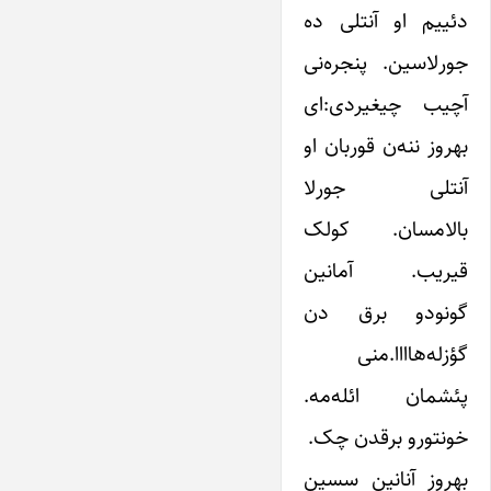
دئییم او آنتلی ده
جورلاسین. پنجره‌نی
آچیب چیغیردی:‌ای
بهروز ننه‌ن قوربان او
آنتلی جورلا
بالامسان. ‌کولک
قیریب. آمانین
گونودو برق دن
گؤزله‌هاااا.‌منی
پئشمان ائله‌مه.
خونتورو برقدن چک.
بهروز آنانین سسین