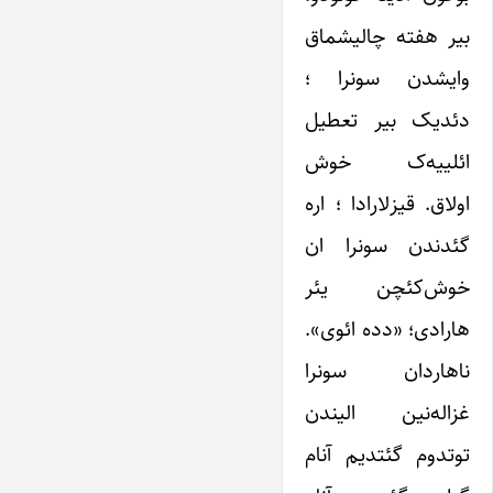
بیر هفته چالیشماق
و‌ایشدن سونرا ؛
دئدیک بیر تعطیل
ائلییه‌ک خوش
اولاق. قیزلارادا ؛ اره
گئدندن سونرا ان
خوش‌کئچن یئر
هارادی؛ «دده ائوی».
ناهاردان سونرا
غزاله‌نین الیندن
توتدوم گئتدیم آنام