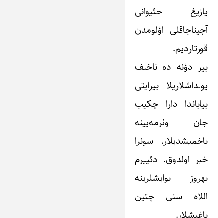
یازیغ حئیوانی
آجیناجاقلی اؤلومدن
قورتاردیم.
بیر دؤنه ده ناخلف
یولداشلاریلا بیر‌ایتی
بیاباندا دارا چکیب
جان وئرمه‌یینه
باخمیشدیلار. سونرا
خبر اولدوق. دئییرم
بهروز بو‌ایشلرینه
اللاه سنی چتین
باغیشلار.