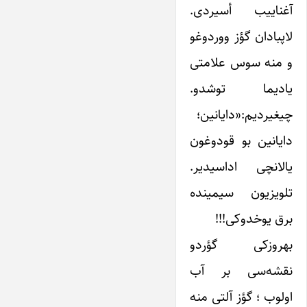
آغناییب أسیردی.
لاپبادان گؤز ووردوغو
و ‌منه سوس علامتی
یادیما توشدو.
چیغیردیم:«دایانین؛
دایانین بو قودوغون
یالانچی اداسیدیر.
تلویزیون سیمینده
برق یوخدو‌کی!!!
بهروز‌کی گؤردو
نقشه‌سی بر آب
اولوب ؛ گؤز آلتی ‌منه