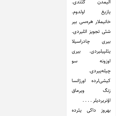
الیمدن گئتدی.
یازیغ اولدوم.
خانیملار هره‌سی بیر
شئی تجویز ائلیردی.
بیری چادراسیلا
یئلپیلیردی. بیری
اوزونه سو
چیله‌ییردی.‌
کیشی‌لرده اورژانسا
زنگ ویرماق
اؤنریردیلر . . . .
بهروز دا‌کی یئرده