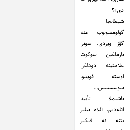
دی»؟
شیطانجا
گولومسونوب‌ منه
گؤز ویردی. سونرا
بارماغین سوکوت
علامتینه دوداغی
اوسته قویدو.
سوسسسس…
باشیملا تأیید
ائله‌دیم. آللاه بیلیر
یئنه نه فیکیر