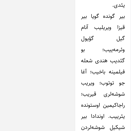
یئدی.
بیر گونده گویا بیر
قیزا ویریلیب آنام
گیل گؤیول
وئرمه‌ییب؛ بو
گئدیب هندی شعله
فیلمینه باخیب؛ آغا
جو توتوب؛ ویریب
شوشه‌لری قیریب؛
راجا‌کیمین اوستونده
یئرییب. اوندادا بیر
شیکیل شوشه‌لردن