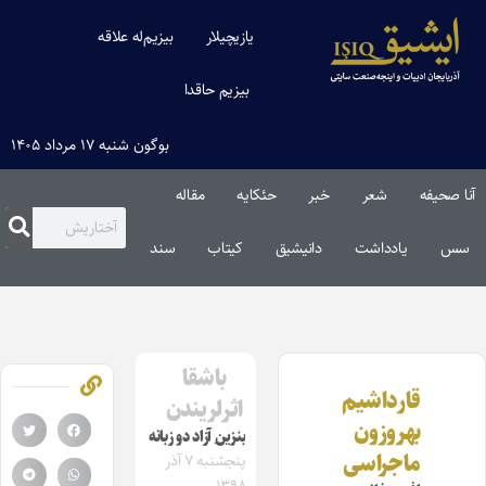
یازیچیلار
بیزیم‌له علاقه
بیزیم حاقدا
بوگون شنبه ۱۷ مرداد ۱۴۰۵
آنا صحیفه
شعر
خبر
حئکایه
مقاله‌
سس
یادداشت
دانیشیق
کیتاب
سند
باشقا
قارداشیم
اثرلریندن
بهروزون‌
بنزین ِآزاد دو زبانه
ماجراسی
پنجشنبه ۷ آذر