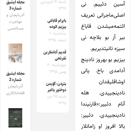
شنبه ۱۲ فروردین
مجله ایشیق
آسین دئییم. نی
شماره 3
۱۳۹۶
اصلی‌ماجرانی تعریف
آذربایجان و
بایرام قاباغی
مهاجرت
ائتمه‌میشدن قاباغ
بیزیم ائوده
مساله‌سی
سه‌شنبه ۱۰
بیر آز بو بلاچه نی
اسفند ۱۳۹۵
سیزه تانیتدیریم.
قدیم آداملارین
بیزیم بو بهروز نادینج
تفرئحی
چهارشنبه ۲۰
آدامدی باخ. یانی
بهمن ۱۳۹۵
مجله ایشیق
شماره 2
اوشاقلیقدان
یئردن-گؤیدن
آذربایجان
دوختور یاغیر
نادینجییدی. هله
قفه‌خانالاری
شنبه ۲۵ دی
آنام دئییر:«قارنیندا
۱۳۹۵
نادینجییدی. دئییر:
بالا افروز او زامانلار