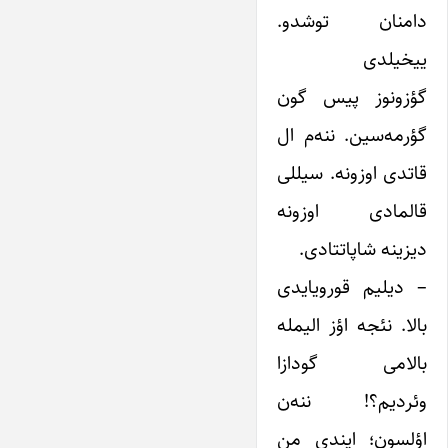
دامنان توشدو.
ییخیلدی
گؤزونوز پیس گون
گؤرمه‌سین. ننه‌م ال
قاتدی اوزونه. سیللی
قالمادی اوزونه
دیزینه شاپاتتادی.
– دیلیم قورویایدی
بالا. نئجه اؤز الیمله
بالامی گودازا
وئردیم؟! ننه‌ن
اؤلسون؛ ‌ایندی‌ من