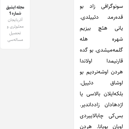
سونوگرافی زاد بو
مجله ایشیق
شماره 1
قده‌ر‌مد دئییلدی.
آذربایجان
معلم‌لری و
یانی هئچ بیزیم
تحصیل
شهره هله
مساله‌سی
گلمه‌میشدی. بو گده
قارنیمدا اولاندا
هردن اوشه‌نردیم بو
اوشاق دئییل.
بلکه‌ایلان بالاسی یا
اژدهادان زادداندیر.
بس‌کی چابالاییردی
اویان بویانا. هردن