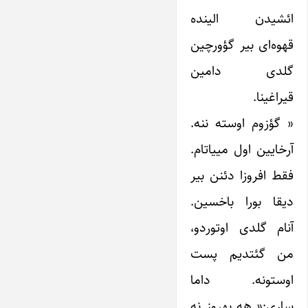
ائشیدن الینده
قهوه‌ای بیر گؤورچین
گلدی دامین
قیراغینا.
« گؤزوم اوسته ننه.
آرخایین اول ‌مییاتام.
فقط افروزا دئنن بیر
دیقا بورا باخسین.
آنام گلدی اوتوردو‌،
من گئتدیم پست
اوستونه. داما
ساری:« هه بهروز نه