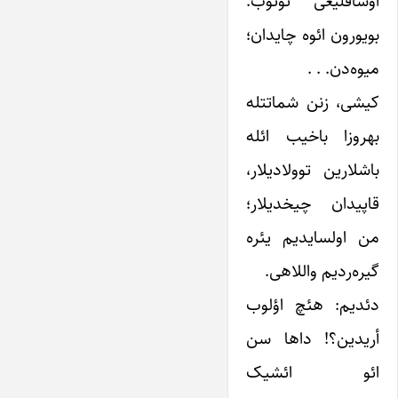
اوشاقلیغی توتوب.
بویورون ائوه چایدان؛‌
میوه‌دن. . .
کیشی، زنن شماتتله
بهروزا باخیب ائله
باشلارین توولادیلار،
قاپیدان چیخدیلار؛
‌من اولسایدیم یئره
گیره‌ردیم واللاهی.
دئدیم: هئچ اؤلوب
أریدین؟! داها سن
ائو ائشیک