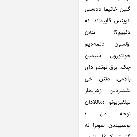
گلین خانیما دده‌سی
ائویندن قاییداندا نه
دئییم؟! ننه‌ن
اؤلسون دئمه‌دیم
خونتورون سیمین
چک. برق توتدو دای
بالامی. دئنن آخی
نئینیردین زهریمار
تیلفیزیونو ؛‌ماللادان
نوحه دن ؛
نوصیبتدن سونرا نه
گؤستریرکی؟! ائویم