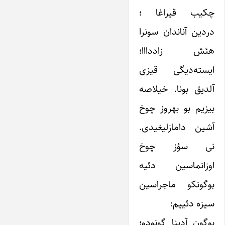
چکیب قیراغا ؛
دردین آناندان سونرا
هئش زاددااا؛‌
ایسته‌دیگی قیزی
آلدیق بونا. خیلاصه
بیزیم بو بهروز چوخ
آشین دامازلیغیدی.
نی سؤز چوخ
اوزانماسین دئیه
بوگونکو ‌ماجراسین
سیزه دئییم:
بوگون آدینا گونودو؛