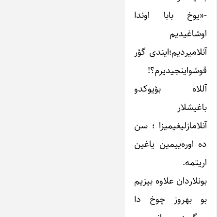
-«یوخ بابا اوندا
اوشاغیدیم
آنلامیردیم؛‌ایندی گؤر
قوشو‌اینجیدیرم؟!
آللاه بؤیوکدو
باغیشلار
آنلامازلیغیمیزا ؛ سن
ده اوره‌ییمین یاغین
اریتمه.
بونلاردان علاوه بیزیم
بو بهروز چوخ دا