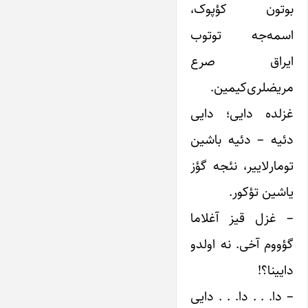
بوتون ‌کؤپوک،
اسمه‌جه توتوب
‌ایراق صرع‌
مریضلری‌کیمین.
غزلده دایی؛ دایی
دئیه – دئیه باشین
تومارلاییر، نئجه گؤز
یاشین تؤکور.
– غزل قیز آغلاما
گؤووم آخی. نه اولدو
دایینا؟!
– دا. . ‌‌. دا. . . ‌دایی