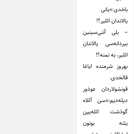
باخدی:«یانی
یالاندان ائلیر؟!
– بلی آننی‌سینین
بیردانه‌سی یالاننان
ائلیر، به نمنه؟!
بهروز شرمنده‌ ایاغا
قالخدی.
قونشولاردان عوذور
دیله‌دیم:«سن آللاه
گوذشت ائله‌یین
یئنه بونون