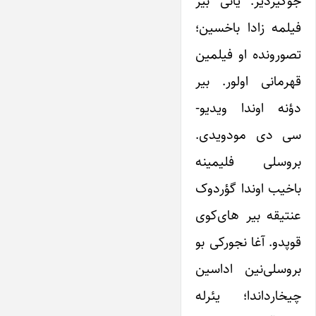
جوگیردیر. یانی بیر
فیلمه زادا باخسین؛
تصورونده او فیلمین
قهرمانی اولور. بیر
دؤنه اوندا ویدیو-
سی دی ‌مودویدی.
بروسلی فلیمینه
باخیب اوندا گؤردوک
عنتیقه بیر های‌کوی
قوپدو. آغا نجورکی بو
بروسلی‌نین اداسین
چیخارداندا؛ یئرله