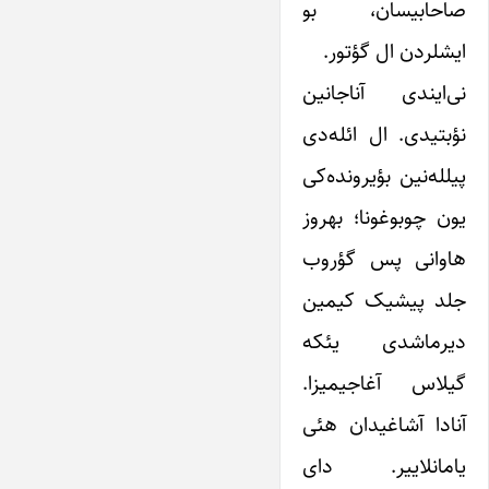
صاحابیسان، بو‌
ایشلردن ال گؤتور.
نی‌ایندی آناجانین
نؤبتیدی. ال ائله‌دی
پیلله‌نین بؤیرونده‌کی
یون چوبوغونا؛ بهروز
هاوانی پس گؤروب
جلد پیشیک‌ کیمین‌
دیرماشدی یئکه
گیلاس آغاجیمیزا.
آنادا آشاغیدان هئی
یامانلاییر. دای