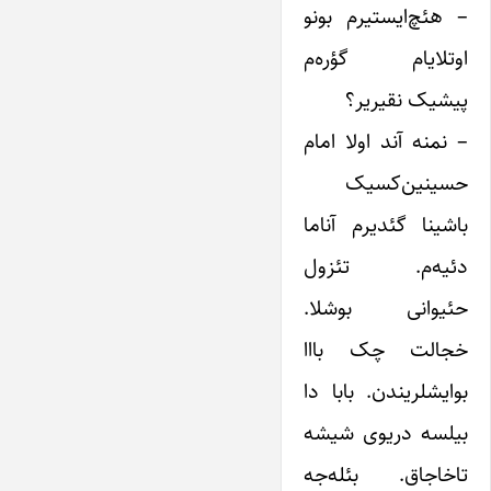
– هئچ‌ایستیرم بونو
اوتلایام گؤره‌م
پیشیک نقیریر؟
– نمنه آند اولا امام
حسینین‌کسیک
باشینا گئدیرم آناما
دئیه‌م. تئزول
حئیوانی بوشلا.
خجالت چک بااا
بو‌ایشلریندن. بابا دا
بیلسه دریوی شیشه
تاخاجاق. بئله‌جه