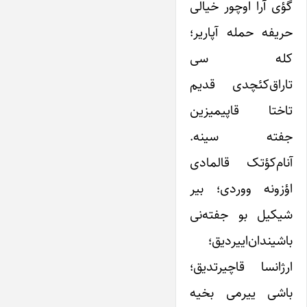
گؤی آرا اوچور خیالی
حریفه حمله آپاریر؛‌
کله سی
تاراق‌کئچدی قدیم
تاختا قاپیمیزین
جفته سینه.
آنام‌کؤتک قالمادی
اؤزونه ووردی؛ بیر
شیکیل بو جفته‌نی
باشیندان‌اییردیق؛
ارژانسا قاچیرتدیق؛
باشی ییرمی بخیه