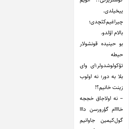
ییخیلدی.
چیراغیم‌کئچدی؛
بالام اؤلدو.
بو حینیده قونشولار
حیطه
تؤکولوشدولر:‌ای وای
بلا به دور؛ نه اولوب
زینت خانیم؟!
– نه اولاجاق خججه
خاااام گ‍ؤرورسن دااا
گول‌کیمین جاوانیم