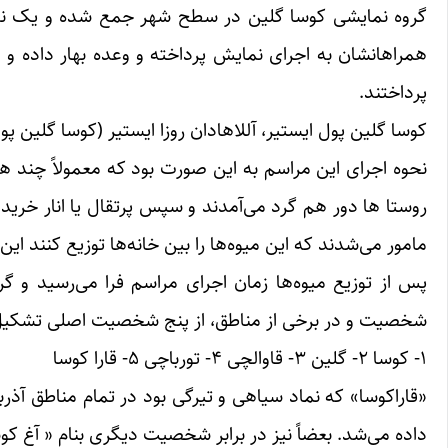
گروه نمایشی کوسا گلین در سطح شهر جمع شده و یک نفر 
همراهانشان به اجرای نمایش پرداخته و وعده بهار داده و ا
پرداختند.
کوسا گلین پول ایستیر، آللاهادان روزا ایستیر (کوسا گلین پو
روستا ها دور هم گرد می‌آمدند و سپس پرتقال یا انار خریدا
مامور می‌شدند که این میوه‌ها را بین خانه‌ها توزیع کنند ای
پس از توزیع میوه‌ها زمان اجرای مراسم فرا می‌رسید و گرو
شخصیت و در برخی از مناطق، از پنج شخصیت اصلی تشکیل م
۱-‌ کوسا ۲- گلین ۳- قاوالچی ۴- تورباچی ۵- قارا کوسا
«قاراکوسا» که نماد سیاهی و تیرگی بود در تمام مناطق آذ
داده می‌شد. بعضاً نیز در برابر شخصیت دیگری بنام « آغ کوس