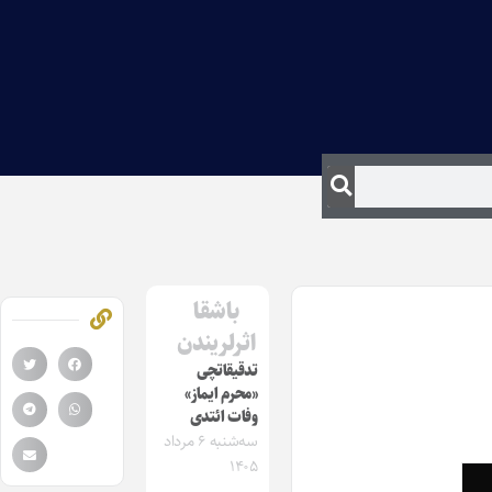
باشقا
اثرلریندن
تدقیقاتچی
«محرم ایماز»
وفات ائتدی
سه‌شنبه ۶ مرداد
۱۴۰۵