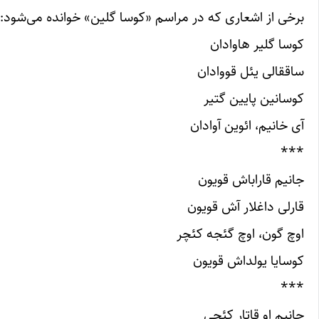
برخی از اشعاری که در مراسم «کوسا گلین» خوانده می‌شود:
کوسا گلیر هاوادان
ساققالی یئل قووادان
کوسانین پایین گتیر
آی خانیم، ائوین آوادان
***
جانیم قاراباش قویون
قارلی داغلار آش قویون
اوچ گون، اوچ گئجه کئچر
کوسایا یولداش قویون
***
جانیم او قاتار کئچی