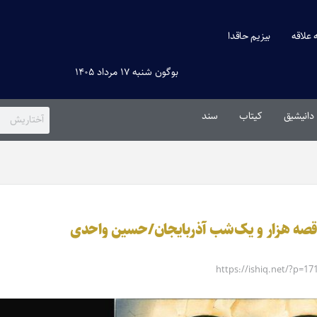
ه علاقه
بیزیم حاقدا
بوگون شنبه ۱۷ مرداد ۱۴۰۵
دانیشیق
کیتاب
سند
 قصه‌ هزار و یک‌شب آذربایجان/حسین واحدی
https://ishiq.net/?p=17