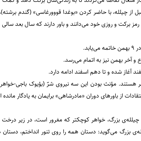
دگار متعال تقاضا می‌کردند تا به زندگی‌شان برکت دهد و کمک ک
بل از چیلله، با حاضر کردن «بوغدا قووورغاسی» (گندم برشته)، 
ا رمز برکت و روزی خود می‌دانند و باور دارند که سال بعد سالی
اهر هستند. مؤنث بودن این سه نیروی شرّ (بؤیوک باجی-خواهر
قادات از باورهای دوران «مادرشاهی» برایمان به یادگار مانده 
ی چیلله‌ی بزرگ، خواهر کوچکتر کە مغرور است، در زیر درخت 
له‌ی بزرگ می‌گوید: دستان همه را روی تنور انداختم، دستان د