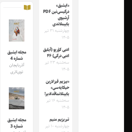
«ایشیق»
درگیسی‌نین PDF
آرشیوی
یاییملاندی
چهارشنبه ۳۱ تیر
۱۴۰۵
ادبی کؤرپو (آیلیق
مجله ایشیق
ادبی درگی) ۴۶
شماره 4
سه‌شنبه ۲۳ تیر
آذربایجان
۱۴۰۵
توی‌لاری
«بیزیم قیزلارین
حیکایه‌سی»
یایینلانماقدادیر!
سه‌شنبه ۱۶ تیر
۱۴۰۵
تبریزیم منیم
مجله ایشیق
چهارشنبه ۱۰ تیر
شماره 3