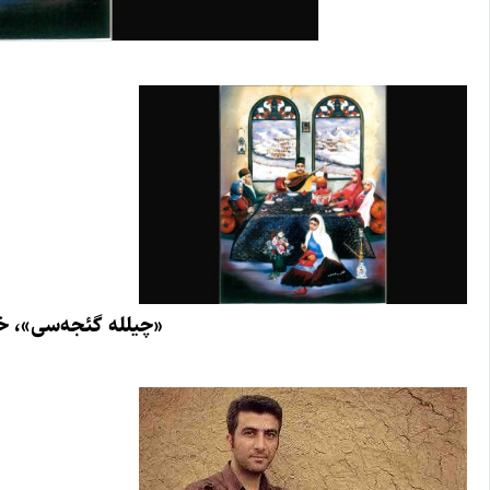
«چیلله گئجه‌سی»، خا