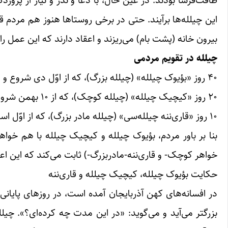
طاقت‌فرسا بودند. در عین حال، با دعا و نذر و نیاز از پرور
این چیلله‌ها برآیند. حتی در برخی روستاها هنوز هم مردم ق
بیرون خانه (پشت بام) می‌ریزند و اعقاد دارند که این عمل ر
چیلله در تقویم مردمی
۴۰ روز «بؤیوک چیلله» (چیلله بزرگ)، که از اوّل دی شروع و در ۹ بهمن خاتمه می‌یابد.
۲۰ روز «کیچیک چیلله» (چیلله کوچک)، که از ۱۰ بهمن شروع و آخر بهمن نیز به اتمام می‌رسد.
۱۰ روز «قاری‌ننه چیلله‌سی» (چیلله مادر بزرگ)، که از اوّل اسفند آغاز شده و تا دهم اسفند ادامه دارد.
بنا بر باور مردم، بؤیوک چیلله و کیچیک چیلله با هم خو
خواهر کوچک- و قاری‌ننه-مادربزرگ-) ثابت می‌کند که این اعت
حکایت بؤیوک چیلله، کیچیک چیلله و قاری‌ننه
در افسانه‌های کهن آذربایجان آمده است، در روزهای پایان
بزرگتر می‌آید و می‌گوید: «در این مدت چه کرده‌ای؟». چیل