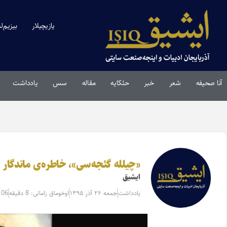
یازیچیلار
بیزیم‌ل
آنا صحیفه
شعر
خبر
حئکایه
مقاله‌
سس
یادداشت
«چیلله گئجه‌سی»، خاطره‌ی ماندگار
ایشیق
یادداشت
جمعه ۲۶ آذر ۱۳۹۵
اوخوماق زامانی: 8 دقیقه
106