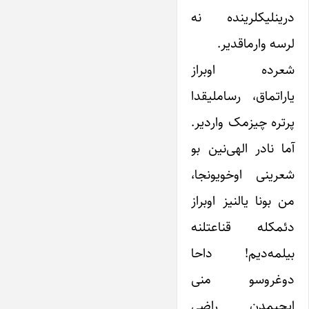
درینلیکلرینده نه
لرسه وارماقدیر.
شعرده اوبراز
یاراتماق، رساملیقدا
پرتره چیزمک واردیر.
آما نادر الهی‌نین بو
شعرینی اوخویونجا،
من بونا یالنیز اوبراز
دئمکله قناعتلنه
بیلمه‌دیم! داحا
دوغروسو منی
ایچیمدن راضی