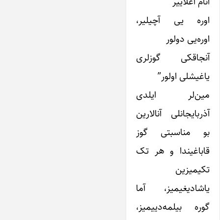
آنام آغلاییر
اوره یی آچیلیر،
اوره‌یی دولور
آنجاقکی گوزلری
یاغیشلی اولور”
مین‌لر ایلدی
آذربایجانلی آنالارین
بو مناسبتی گوز
قاباغیندا و هر تک
تکیمیزین
یاشادیغیمیز، آما
گوره بیلمه‌دییمیز،