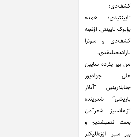
کشف‌دی؛
تاپینتیدی؛ همده
بؤیوک تاپینتی. اؤنجه
کشف‌دی و سونرا
یارادیجیلیقدی.
من بیر یئرده سایین
علی جوادپور
جنابلارینین “آتلار
یاریشی” شعرینده
“زامانسیز شعر”دن
بحث ائتمیشدیم و
بیر سیرا اؤزه‌للیکلر