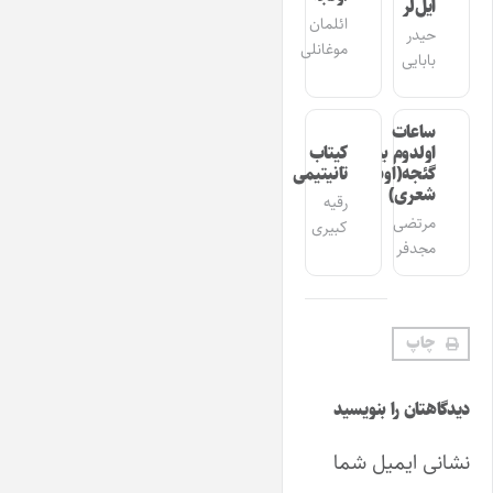
ایل‌لر
ائلمان
حیدر
موغانلی
بابایی
ساعات
اولدوم بیر
کیتاب
گئجه(اوشاق
تانیتیمی
شعری)
رقیه
مرتضی
کبیری
مجدفر
چاپ
دیدگاهتان را بنویسید
نشانی ایمیل شما