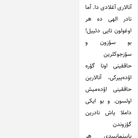
آنالاری آغلادی دا. آما
نادر الهی ده هر
اوغولون تایی دئییل!
بو سؤزون و
سؤزجوکلرین
حاققینی اونا گؤره
اؤده‌ییرکی، آنالارین
حاققینی اؤده‌میش
اولسون. و بو ایکی
داملا یاش نادرین
گؤزوندن
یایینماییبدی هر