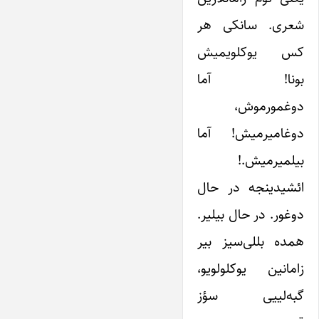
شعری. سانکی هر
کس یوکلویمیش
بونا! آما
دوغمورموش،
دوغامیرمیش! آما
بیلمیرمیش.!
ائشیدینجه در حال
دوغور. در حال بیلیر.
همده بللی‌سیز بیر
زامانین یوکلولویو،
گبه‌لییی سؤز