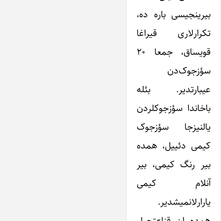
بیرینجیسی باره ده،
تکرارلاری قیراغا
قویساق، جمعا ۲۰
سؤزجوک‌دن
عیبارتدیر. بئله
باخاندا سؤزجوکلردن
یالنیزجا سؤزجوک
کیمی دئییل، همده
بیر رنگ کیمی، بیر
آنلام کیمی
یارارلانمیشدیر.
همده ان قناعتچیل