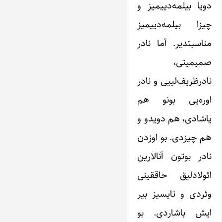
دویا بیلمه‌دییمیز و
چیزا بیلمه‌دییمیز
مناسبتدیر. آما نادر
صمیمیتی،
نادرظریف‌لییی و نادر
اوره‌یی بونو هم
یاشادی، هم دویدو و
هم چیزدی. بو اوزدن
نادر بوتون آنالارین
ائولادلیق حاققینی
وئردی و تایسیز بیر
ایش باشاردی. بو