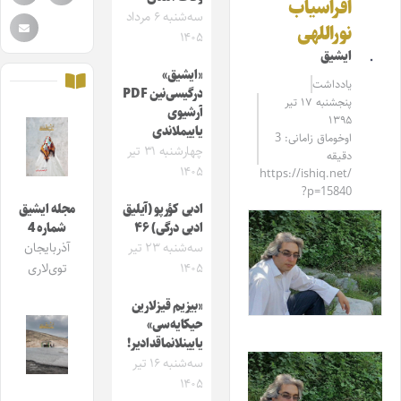
افراسیاب
سه‌شنبه ۶ مرداد
نوراللهی
۱۴۰۵
ایشیق
«ایشیق»
یادداشت
درگیسی‌نین PDF
پنجشنبه ۱۷ تیر
آرشیوی
۱۳۹۵
یاییملاندی
اوخوماق زامانی: 3
چهارشنبه ۳۱ تیر
دقیقه
۱۴۰۵
https://ishiq.net/
?p=15840
ادبی کؤرپو (آیلیق
مجله ایشیق
ادبی درگی) ۴۶
شماره 4
سه‌شنبه ۲۳ تیر
آذربایجان
۱۴۰۵
توی‌لاری
«بیزیم قیزلارین
حیکایه‌سی»
یایینلانماقدادیر!
سه‌شنبه ۱۶ تیر
۱۴۰۵