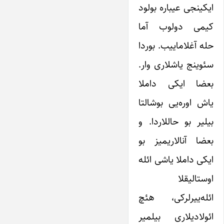
ایکینجی عیباره بولود
کیمی دولوب آما
حله آغلاماییب. بوردا
سئوینج یاشلاری وار.
بعضا ایکی داملا
یاش اوره‌یی بوشالتا
بیلیر بو حاللاردا. و
بعضا آنالاریمیز بو
ایکی داملا یاشی ائله
اوستالیقلا
ائله‌ییرلرکی، هئچ
ائولادیلاری بیلمیر