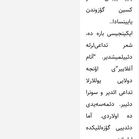
کسین گؤزوندن
یایینسادا..
ایکینجیسی باره ده،
شعر تداعی‌لرله
دئییلمیشدیر. “آنام
آغلاییر”ی اؤنجه
دولایی یوللارلا
تداعی ائدیر و سونرا
دئییر. دئمه‌سه‌یدی
ده اولاردی. آما
دئدییی گؤزه‌للیکده