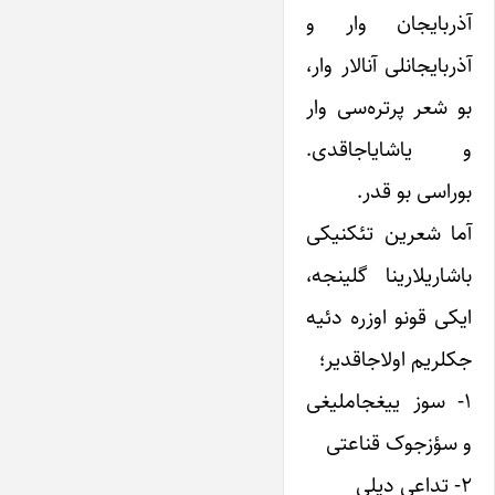
آذربایجان وار و
آذربایجانلی آنالار وار،
بو شعر پرتره‌سی وار
و یاشایاجاقدی.
بوراسی بو قدر.
آما شعرین تئکنیکی
باشاریلارینا گلینجه،
ایکی قونو اوزره دئیه
جکلریم اولاجاقدیر؛
۱- سوز ییغجاملیغی
و سؤزجوک قناعتی
۲- تداعی دیلی