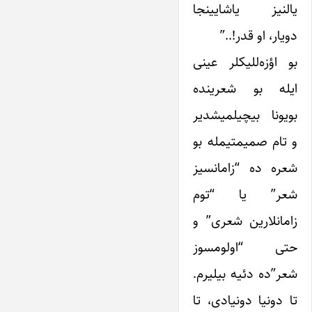
یالنیز یاشایینجا
دویار، او قدر!..”
بو اؤزه‌للیکلر عینی
ایله بو شعرینده
بویونا بیچیلمیشدیر
و تام صمیمتیمله بو
شعره ده “زامانسیز
شعر” یا “توم
زامانلارین شعری” و
حتی “اولومسوز
شعر”ده دئیه بیلیرم.
تا دونیا دونیادی، تا