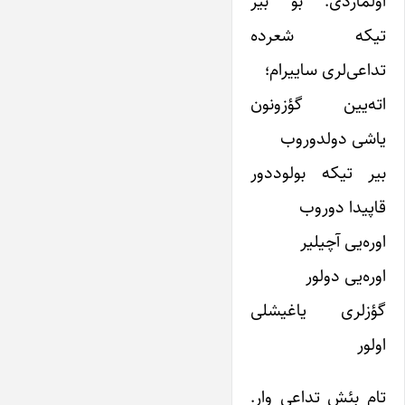
اولمازدی. بو بیر
تیکه شعرده
تداعی‌لری ساییرام؛
اته‌یین گؤزونون
یاشی دولدوروب
بیر تیکه بولوددور
قاپیدا دوروب
اوره‌یی آچیلیر
اوره‌یی دولور
گؤزلری یاغیشلی
اولور
تام بئش تداعی وار.