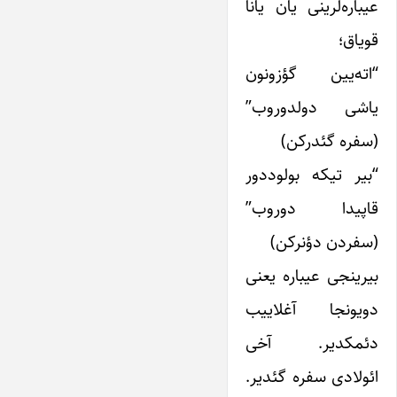
عیباره‌لرینی یان یانا
قویاق؛
“اته‌یین گؤزونون
یاشی دولدوروب”
(سفره گئدرکن)
“بیر تیکه بولوددور
قاپیدا دوروب”
(سفردن دؤنرکن)
بیرینجی عیباره یعنی
دویونجا آغلاییب
دئمکدیر. آخی
ائولادی سفره گئدیر.