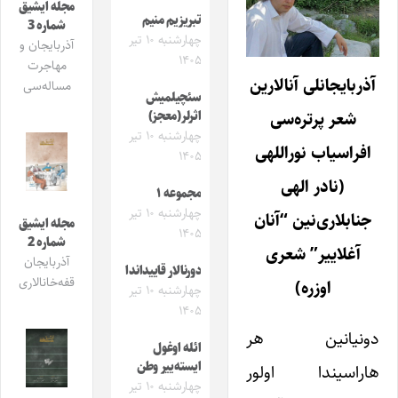
مجله ایشیق
تبریزیم منیم
شماره 3
چهارشنبه ۱۰ تیر
آذربایجان و
۱۴۰۵
مهاجرت
آذربایجانلی آنالارین
مساله‌سی
سئچیلمیش
شعر پرتره‌سی
اثرلر(معجز)
چهارشنبه ۱۰ تیر
افراسیاب نوراللهی
۱۴۰۵
(نادر الهی
مجموعه ۱
چهارشنبه ۱۰ تیر
جنابلاری‌نین “آنان
مجله ایشیق
۱۴۰۵
شماره 2
آغلاییر” شعری
آذربایجان
دورنالار قاییداندا
قفه‌خانالاری
اوزره)
چهارشنبه ۱۰ تیر
۱۴۰۵
دونیانین هر
ائله اوغول
ایسته‌ییر وطن
هاراسیندا اولور
چهارشنبه ۱۰ تیر