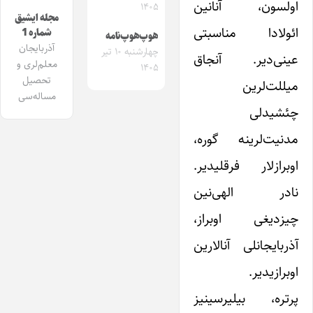
اولسون، آنانین
۱۴۰۵
مجله ایشیق
ائولادا مناسبتی
شماره 1
هوپ‌هوپ‌نامه
آذربایجان
چهارشنبه ۱۰ تیر
عینی‌دیر. آنجاق
معلم‌لری و
۱۴۰۵
تحصیل
میللت‌لرین
مساله‌سی
چئشیدلی
مدنیت‌لرینه گوره،
اوبرازلار فرقلیدیر.
نادر الهی‌نین
چیزدیغی اوبراز،
آذربایجانلی آنالارین
اوبرازیدیر.
پرتره، بیلیرسینیز