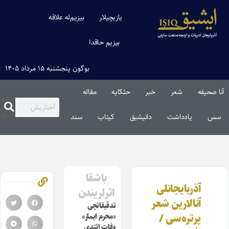
یازیچیلار
بیزیم‌له علاقه
بیزیم حاقدا
بوگون پنجشنبه ۱۵ مرداد ۱۴۰۵
آنا صحیفه
شعر
خبر
حئکایه
مقاله‌
سس
یادداشت
دانیشیق
کیتاب
سند
باشقا
آذربایجانلی
اثرلریندن
آنالارین شعر
تدقیقاتچی
پرتره‌سی /
«محرم ایماز»
وفات ائتدی