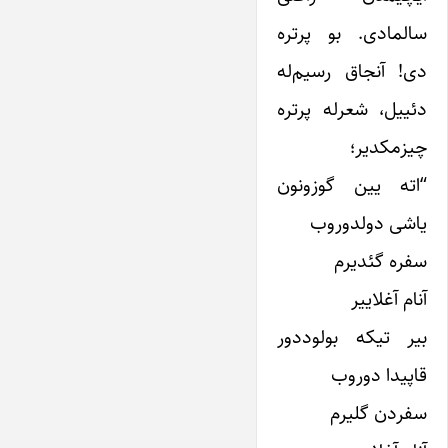
سالمادی. بو پرتره
دی! آنجاق رسیم‌له
دئییل، شعرله پرتره
چیزمکدیر؛
“اته یین گوزونون
یاشی دولدوروب
سفره گئدیرم
آنام آغلاییر
بیر تیکه بولوددور
قاپیدا دوروب
سفردن گلیرم