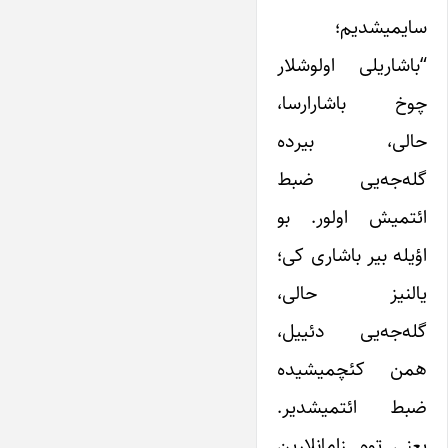
سایمیشدیم؛
“باشاریلی اولوشلار
چوخ باشارارسا،
حالی، بیرده
گله‌جه‌یی ضبط
ائتمیش اولور. بو
اؤیله بیر باشاری کی؛
یالنیز حالی،
گله‌جه‌یی دئییل،
همن کئچمیشیده
ضبط ائتمیشدیر.
یعنی توم زامانلارین