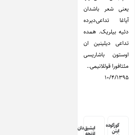
یعنی شعر باشدان
آیاغا تداعی‌دیرده
دئیه بیلریک. همده
تداعی دیلینین ان
اوستون باشاریسی
مئتافورا قوللانیمی..
۱۰/۴/۱۳۹۵
گوزگوده
ایشیق‌دان
ایتن
اؤنجه