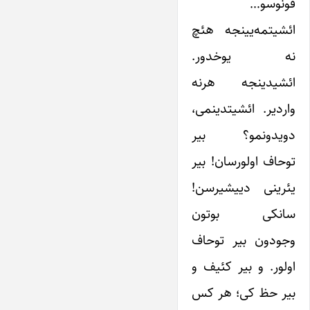
قونوسو…
ائشیتمه‌یینجه هئچ
نه یوخدور.
ائشیدینجه هرنه
واردیر. ائشیتدینمی،
دویدونمو؟ بیر
توحاف اولورسان! بیر
یئرینی دییشیرسن!
سانکی بوتون
وجودون بیر توحاف
اولور. و بیر کئیف و
بیر حظ کی؛ هر کس