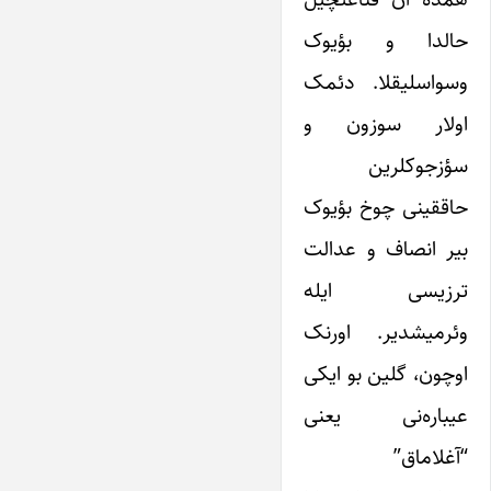
حالدا و بؤیوک
وسواسلیقلا. دئمک
اولار سوزون و
سؤزجوکلرین
حاققینی چوخ بؤیوک
بیر انصاف و عدالت
ترزیسی ایله
وئرمیشدیر. اورنک
اوچون، گلین بو ایکی
عیباره‌نی یعنی
“آغلاماق”