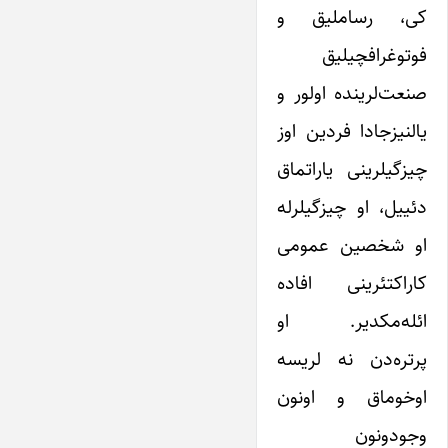
کی، رساملیق و
فوتوغرافچیلیق
صنعت‌لرینده اولور و
یالنیزجادا فردین اوز
چیزگیلرینی یاراتماق
دئییل، او چیزگیلرله
او شخصین عمومی
کاراکتئرینی افاده
ائله‌مکدیر. او
پرتره‌دن نه لریسه
اوخوماق و اونون
وجودونون