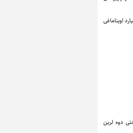
یارد اویناماغی
ختی دوه لرین