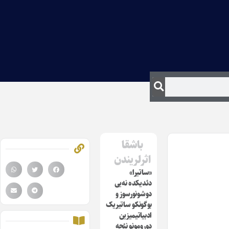
باشقا
اثرلریندن
«ساتیرا»
دئدیکده نه‌یی
دوشونورسوز و
بوگونکو ساتیریک
ادبیاتیمیزین
دورومونو نئجه