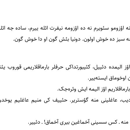
ه اؤزومو سئویرم نه ده اؤزومه نیفرت ائله ییرم، ساده جه ائل
 جه سیز ده خوش اولون. دونیا بئش گون او دا خوش گون.
اؤز الیمده دئییل، کئیبورتداکی حرفلر بارماقلاریمی قوروب یئن
ن اوخوماق ایسته‌ییر.
رماقلاریم اؤز الیمه ایش وئره‌جک.
اردیب، عاغلینی منه گؤستریر. حئییف کی منیم عاغلیم یوخدور
ب منه ـ کس سسینی آخماغین بیری آخماق! ـ دئییر.