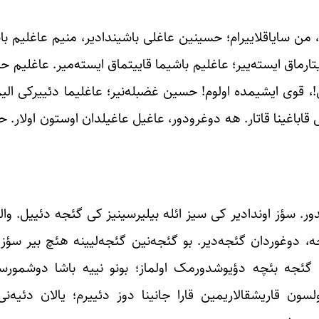
 من سایاقلاییرام؛ حسینین عاغلی باشیندادیر، منیم عاغلیم با
ماق ایسته‌ییر؛ عاغلیم باشیما قاییتماق ایسته‌میر. عاغلیم ح
قوی ایشیمده اولوم! حسین غضبله‌نیر؛ عاغلیما دئییرکی الی
قاباغینا قاتار. هه دوغرودور، عاغیل عاغیلدان اوستون اولار. 
ر. سؤز اوندادیر کی سیز ائله بیلیرسینیز کی گئجه دئییل. والل
، دوغوردان گئجه‌دیر. بو گئجه‌نین گئجه‌لیینه هئچ بیر سؤز
 گئجه بئچه دؤیوشدورمک اولماز؛ بونو نییه باشا دوشمورسو
ون قاریشقالاریمین قارا جانینا دوز دئییرم؛ یالان دئیه‌نی ق