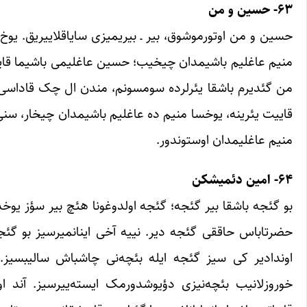
۶۳- حسین و من
حسین و من اوتورموشوق، بیر ـ بیریمیزی سایاقلاییریق. یوخ،
منیم عاغلیم باشیمدان چیخیب؛ حسین عاغلیمی باشیما قایتار
من گئدیرم باشقا یئرلرده سومسونم، مندن ال چک قاداسی!، 
قاییت یئرینه، یوخسا منیم ده عاغلیم باشیمدان چیخار، سنی 
منیم عاغلیمدان اوستوندور.
۶۴- امین دئمیشکن
بو گئجه باشقا بیر گئجه؛ گئجه اولدوغونا هئچ بیر سؤز یوخدو
حضرتاباس حاققی گئجه دیر. نییه آخی اینانمیرسیز بو گئجه
اوندادیر کی سیز گئجه ایله بئچه‌نی چاشباش سالیبسیز.
خوروزلانیب بئچه‌نیزی دؤیوشدورمک ایسته‌ییرسیز. آند اولس