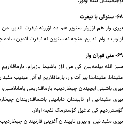
اوجباتیندان بئله اولور.
۶۸- سئوگی یا نیفرت
بیری وار هم اؤزونو سئویر هم ده اؤزونه نیفرت ائدیر. من ن
اولوب داوام ائدیرم. منجه نه سئوین نه نیفرت ائدین ساده
۶۹- منی قوران وار
سیز ائله بیلمه‌یین کی من اؤز باشیما یازیرام، بارماقلاریم 
مئیدانا. مئیداندا بیر آت وار، بارماقلاریم او آتی مینیب مئیدا
بیری باشینی ایچیندن چیخاردیب، بارماقلاریمی یامانلاسین، با
بیری مئیدانین او تاییندان دابانینی باشماقلاریندان چیخ
گؤسترردیم کی عاغیل گؤسترمک نئجه اولار.
بیری مئیدانین او بیری تاییندان آغزینی قارنیندان چیخاردی