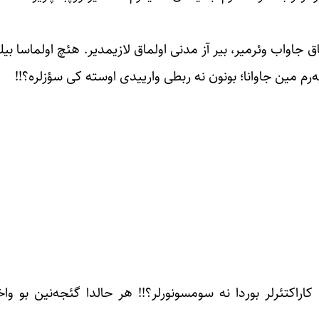
تماق جاواب وئرمیر، بیر آز مدنی اولماق لازیمدیر. هئچ اولماسا بیل
یه‌رم مین جاوانا؛ بونون نه ربطی وارییدی اوسته کی سؤزلره؟!!
راکتئرلر بوردا نه سومسونورلر؟!! هر حالدا گئجه‌نین بو وا