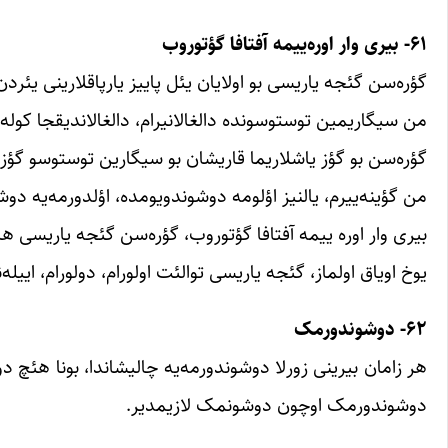
۶۱- بیری وار اوره‌ییمه آفتافا گؤتوروب
گؤره‌سن گئجه یاریسی بو اولایان یئل پاییز یارپاقلارینی یئردن 
من سیگاریمین توستوسونده دالغالانیرام، دالغالاندیقجا کوله 
گؤره‌سن بو گؤز یاشلاریما قاریشان بو سیگارین توستوسو گؤزل
من گؤینه‌ییرم، یالنیز اؤلومه دوشوندویومده، اؤلدورمه‌یه دوش
بیری وار اوره ییمه آفتافا گؤتوروب، گؤره‌سن گئجه یاریسی ه
یوخ اویاق اولماز، گئجه یاریسی توالئت اولورام، دولورام، اییله‌ن
۶۲- دوشوندورمک
هر زامان بیرینی زورلا دوشوندورمه‌یه چالیشاندا، بونا هئچ د
دوشوندورمک اوچون دوشونمک لازیمدیر.