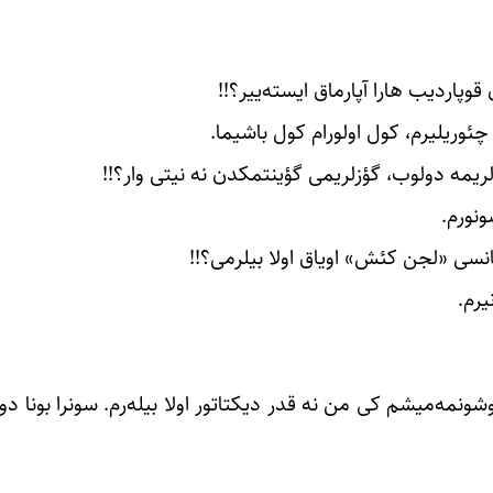
قوپاردیب هارا آپارماق ایسته‌ییر؟!!
چئوریلیرم، کول اولورام کول باشیما.
ریمه دولوب، گؤزلریمی گؤینتمکدن نه نیتی وار؟!!
ونورم.
انسی «لجن کئش» اویاق اولا بیلرمی؟!!
یرم.
وشونمه‌میشم کی من نه قدر دیکتاتور اولا بیله‌رم. سونرا بونا