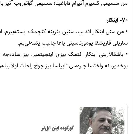
من سسیمی کسیرم آتیرام قاباغینا؛ سسیمی گؤتوروب آتیر باش
۷۰- اینکار
• من سنی اینکار ائدیب، سنین یئرینه کئچمک ایسته‌ییرم. این
ساریلی قاریشقا یومورتاسینی یاغا چالیب یئمه‌لی‌یم.
• باشقالارینی اینکار ائتمک بیزی اینجیتمیر، بیز ساده‌جه ب
یوخدور. نه واختسا چاره‌سی تاپیلسا بیز چوخ راحات اولا بیله‌
گوزگوده ایتن ایل‌لر