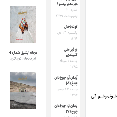
دیرلندیریرسیز؟
شنبه ۲۰
اردیبهشت ۱۳۹۹
گونه‌باخان
یکشنبه ۲۴ دی
۱۳۹۶
او قیز منی
مجله ایشیق شماره 4
گئییندی
آذربایجان توی‌لاری
جمعه ۱ مرداد
۱۳۹۵
آزدان آز، چوخ‌دان
چوخ (۸)
جمعه ۲۳ بهمن
 دوشونموشم کی
۱۳۹۴
آزدان آز، چوخ‌دان
چوخ (۷)