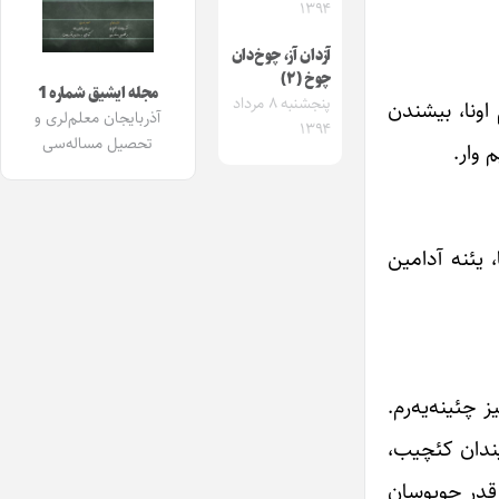
۱۳۹۴
آزدان آز، چوخ‌دان
چوخ (۲)
مجله ایشیق شماره 1
پنجشنبه ۸ مرداد
اونا، بیشندن
آذربایجان معلم‌لری و
۱۳۹۴
تحصیل مساله‌سی
 وار.
 یئنه آدامین
 چئینه‌یه‌رم.
یندان کئچیب،
ه قدر چویوسان