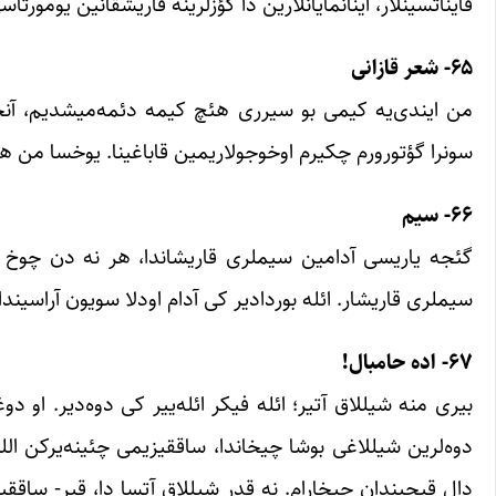
قایناتسینلار، اینانمایانلارین دا گؤزلرینه قاریشقانین یومور
۶۵- شعر قازانی
من ایندی‌یه کیمی بو سیرری هئچ کیمه دئمه‌میشدیم، آنجاق 
سونرا گؤتورورم چکیرم اوخوجولاریمین قاباغینا. یوخسا من هار
۶۶- سیم
گئجه یاریسی آدامین سیملری قاریشاندا، هر نه دن چوخ گؤزو
سیملری قاریشار. ائله بوردادیر کی آدام اودلا سویون آراسیندا قال
۶۷- اده حامبال!
بیری منه شیللاق آتیر؛ ائله فیکر ائله‌ییر کی دوه‌دیر. او دوغ
دوه‌لرین شیللاغی بوشا چیخاندا، ساققیزیمی چئینه‌یرکن الل
دال قیچیندان چیخارام. نه قدر شیللاق آتسا دا، قیر- ساققیز