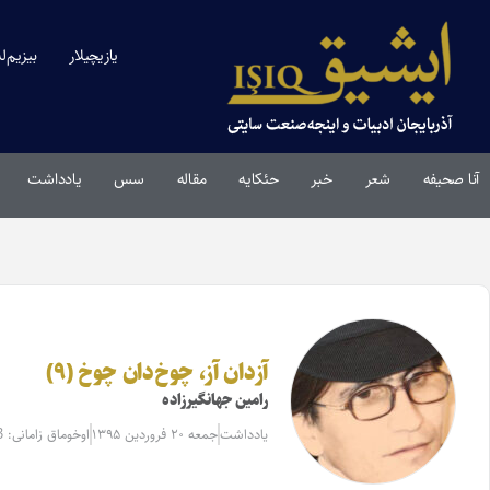
یازیچیلار
بیزیم‌ل
آنا صحیفه
شعر
خبر
حئکایه
مقاله‌
سس
یادداشت
آزدان آز، چوخ‌دان چوخ (۹)
رامین جهانگیرزاده
یادداشت
جمعه ۲۰ فروردین ۱۳۹۵
اوخوماق زامانی: 3 دقیقه