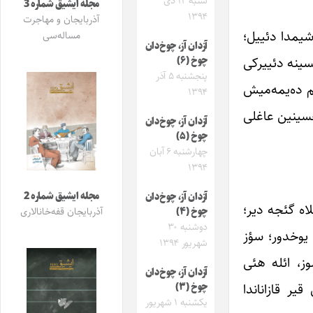
شنبه ۱۲ دی
مجله ایشیق شماره 3
۱۳۹۴
آذربایجان و مهاجرت
شیمدا دئییل؛
مساله‌سی
آزدان آز، چوخ‌دان
سینه دئییرکی
چوخ (۶)
پنجشنبه ۵ آذر
م ده‌یمه‌میش
۱۳۹۴
حسینین عاغلی
آزدان آز، چوخ‌دان
چوخ (۵)
چهارشنبه ۶ آبان
۱۳۹۴
مجله ایشیق شماره 2
آزدان آز، چوخ‌دان
اه گئجه دیر؛
چوخ (۴)
آذربایجان قفه‌خانالاری
دوشنبه ۳۰
 یوخدور؛ سؤز
شهریور ۱۳۹۴
ز، ائله هئی
آزدان آز، چوخ‌دان
یر قازاناندا
چوخ (۳)
یکشنبه ۱ شهریور