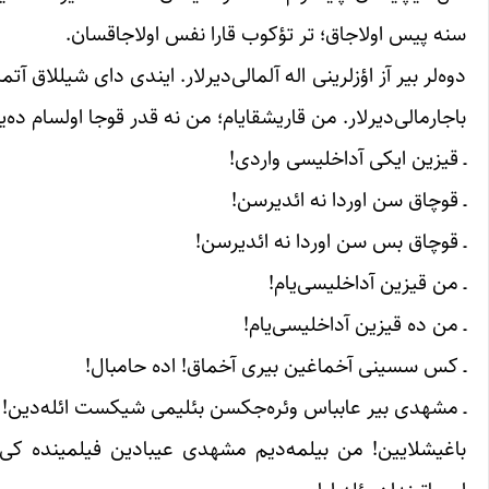
سنه پیس اولاجاق؛ تر تؤکوب قارا نفس اولاجاقسان.
دوه‌لر بیر آز اؤزلرینی اله آلمالی‌دیرلار. ایندی دای شیللاق آ
باجارمالی‌دیرلار. من قاریشقایام؛ من نه قدر قوجا اولسام ده‌
ـ قیزین ایکی آداخلیسی واردی!
ـ قوچاق سن اوردا نه ائدیرسن!
ـ قوچاق بس سن اوردا نه ائدیرسن!
ـ من قیزین آداخلیسی‌یام!
ـ من ده قیزین آداخلیسی‌یام!
ـ کس سسینی آخماغین بیری آخماق! اده حامبال!
ـ مشهدی بیر عابباس وئره‌جکسن بئلیمی شیکست ائله‌دین!
باغیشلایین! من بیلمه‌دیم مشهدی عیبادین فیلمینده کی کا