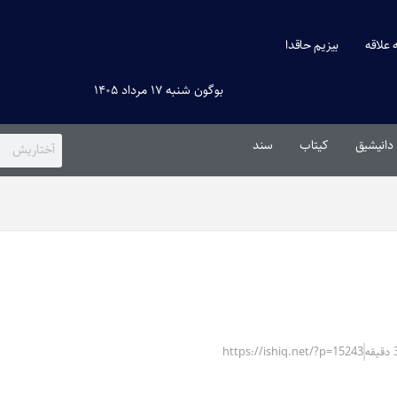
ه علاقه
بیزیم حاقدا
بوگون شنبه ۱۷ مرداد ۱۴۰۵
دانیشیق
کیتاب
سند
https://ishiq.net/?p=15243