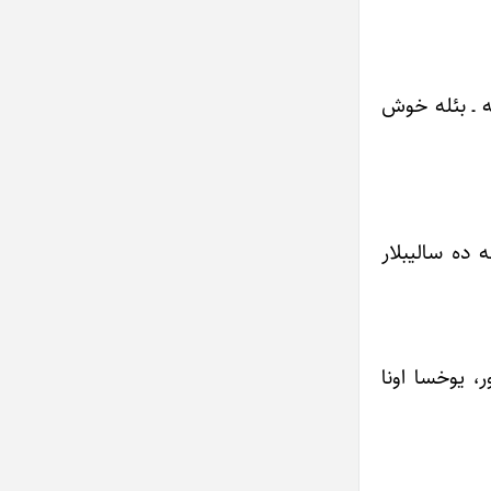
ه ـ بئله خوش
ه ده سالیبلار
، یوخسا اونا