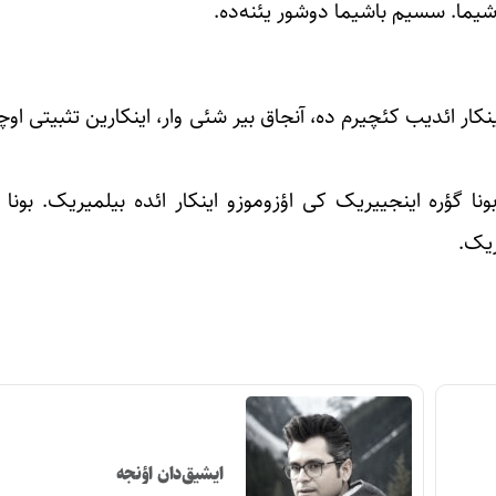
یما. سسیم باشیما دوشور یئنه‌ده.
کار ائدیب کئچیرم ده، آنجاق بیر شئی وار، اینکارین تثبیتی او
ونا گؤره اینجییریک کی اؤزوموزو اینکار ائده بیلمیریک. بونا 
ریک.
ایشیق‌دان اؤنجه