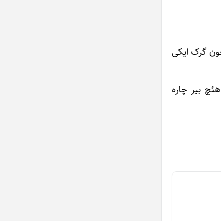
چون گرک ایکی
هئچ بیر چاره