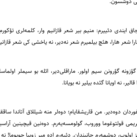
تاسی دوشسون.
ایندی دئییرم: منیم بیر شعر قازانیم وار، کلمه‌لری تؤکورم 
ا شعر هارا، هئچ بیلمیرم شعر نه‌دیر، نه یاخشی کی شعر قازانیم
نه گؤرونن سیم اولور. ماراقلی‌دیر، ائله بو سیملر اولماسا،
یر، نه اویانا گئده بیلیر نه بویانا.
وردان دوه‌دیر. من قاریشقایام؛ دوه‌لر منه شیللاق آتاندا ساققیز
ریمی قولتوغوما ووروب، گولومسه‌یه‌رم. دوه‌نین قیچینین آراس
 اولوب، دوشمه‌رم جانیندان. دئیه‌رم اده میر زوپبا چویوما! ن