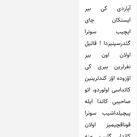
آپاردی کی بیر
ایستکان چای
ایچیب سونرا
گئدرسینیزدا ! قاتیل
اولان اون بیر
نفرلرین بیری کی
اؤزوده اؤز کندلرینین
کاتداسی اولوردو، ائو
صاحیبی کاتدا ایله
پیچیلداشیب سونرا
قوناقچیمیز اولان
کاتدا، گلیب منه