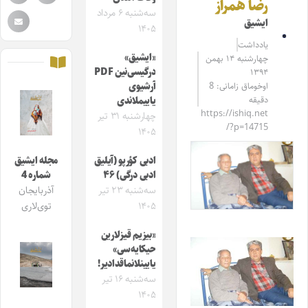
رضا همراز
سه‌شنبه ۶ مرداد
ایشیق
۱۴۰۵
یادداشت
«ایشیق»
چهارشنبه ۱۴ بهمن
درگیسی‌نین PDF
۱۳۹۴
اوخوماق زامانی: 8
آرشیوی
دقیقه
یاییملاندی
https://ishiq.net
چهارشنبه ۳۱ تیر
/?p=14715
۱۴۰۵
ادبی کؤرپو (آیلیق
مجله ایشیق
ادبی درگی) ۴۶
شماره 4
سه‌شنبه ۲۳ تیر
آذربایجان
۱۴۰۵
توی‌لاری
«بیزیم قیزلارین
حیکایه‌سی»
یایینلانماقدادیر!
سه‌شنبه ۱۶ تیر
۱۴۰۵