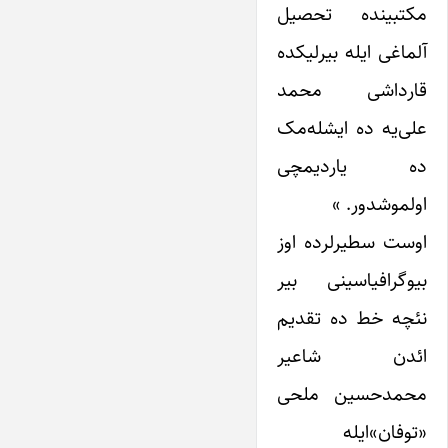
مکتبینده تحصیل
آلماغی ایله بیرلیکده
قارداشی محمد
علی‌یه ده ایشله‌مک
ده یاردیمچی
اولموشدور. »
اوست سطیرلرده اوز
بیوگرافیاسینی بیر
نئچه خط ده تقدیم
ائدن شاعیر
محمدحسین ملحی
«توفان»‌ایله