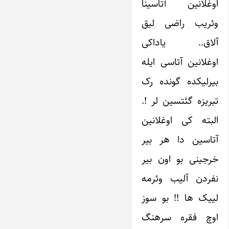
اوغلانین آتاسینا
وئریب راضی لیق
آلاق.. یاداکی
اوغلانین آتاسی ایله
بیرلیکده گونده رک
تبریزه گئتسین لر !.
البته کی اوغلانین
آتاسین دا هر بیر
خرجینی بو اون بیر
نفردن آلیب وئرمه
لییک ها !! بو سوز
اوچ فقره سرهنگ