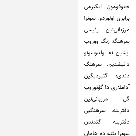
حقوقومون ایگیرمی
برابری اولوردو. سونرا
مرزبانی‌نین رئیسی
سرهنگه زنگ ووروب
ایشین نه اولدوسونو
دانیشدیم. سرهنگ
دئدی: گتیردیگین
آداملاری دا گؤتوروب
گل مرزبانی‌نین
دفترینه. سرهنگین
دفترینه گئدندن
سونرا یئنه ده هامان