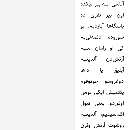
آتاسی ایله بیر لیکده
اون بیر نفری ده
پاسگاها آپاردیم. بو
سؤزوده دئمه‌لی‌یم
کی او زامان منیم
آرتش‌دن آلدیغیم
آیلیق یا داها
دوغروسو حوقوقوم
یئتمیش ایکی تومن
اولوردو. یعنی قبول
ائله‌سیدیم، آلدیغیم
روشوت آرتش وئرن