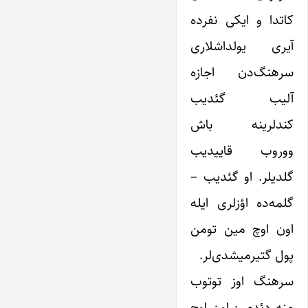
کاتدا و ایکی نفرده
آیری یولداشلاری
سرهنگ‌دن اجازه
آلیب گئدیب
کندلرینه باش
ووروب قاییدیب
گلدیلر. او گئدیب –
گلمه‌ده اؤز‌لری ایله
اون اوچ مین تومن
پول گتیرمیشدی‌لر.
سرهنگ اوز توتوب
منه دئدی : اون اوچ