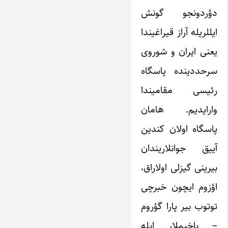
دؤردونجو گونش
ایللریله آراز قیراغیندا
یعنی ایران و شوروی
سرحددینده پاسگاه
رئیسی مقامیندا
وارایدیم. هامان
پاسگاه اولان کندین
آییق جوانلاریندان
بیرینی گیزلی اولاراق،
اؤزوم ایچون خبرچی
توتوب بیر پارا گؤروم
– باخیملار ایله