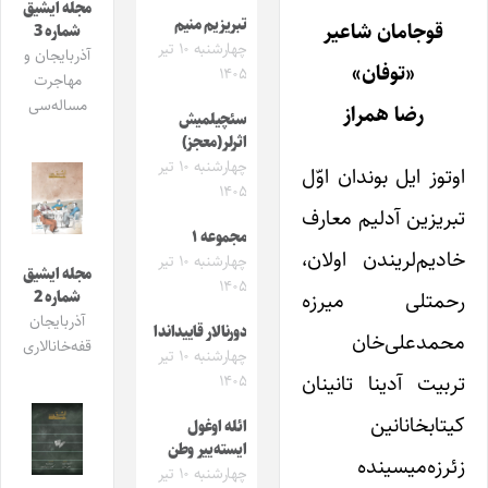
مجله ایشیق
تبریزیم منیم
قوجامان شاعیر
شماره 3
چهارشنبه ۱۰ تیر
آذربایجان و
«توفان»
۱۴۰۵
مهاجرت
مساله‌سی
رضا همراز
سئچیلمیش
اثرلر(معجز)
چهارشنبه ۱۰ تیر
اوتوز ایل بوندان اوّل
۱۴۰۵
تبریزین آدلیم معارف
مجموعه ۱
خادیم‌لریندن اولان،
چهارشنبه ۱۰ تیر
مجله ایشیق
۱۴۰۵
رحمتلی میرزه
شماره 2
آذربایجان
دورنالار قاییداندا
محمدعلی‌خان
قفه‌خانالاری
چهارشنبه ۱۰ تیر
تربیت آدینا تانینان
۱۴۰۵
کیتابخانانین
ائله اوغول
ایسته‌ییر وطن
زئرزه‌میسینده
چهارشنبه ۱۰ تیر