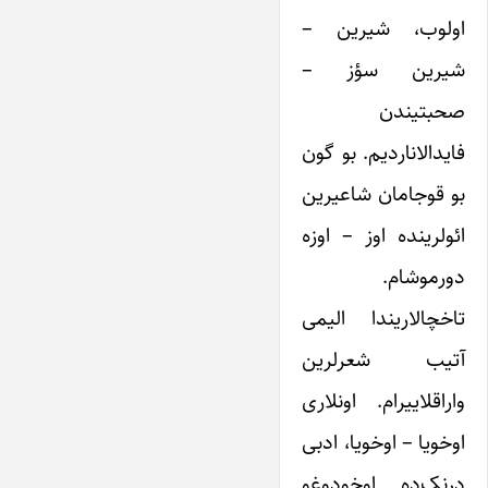
اولوب، شیرین –
شیرین سؤز –
صحبتیندن
فایدالاناردیم. بو گون
بو قوجامان شاعیرین
ائولرینده اوز – اوزه
دورموشام.
تاخچالاریندا الیمی
آتیب شعرلرین
واراقلاییرام. اونلاری
اوخویا – اوخویا، ادبی
درنک‌ده اوخودوغو