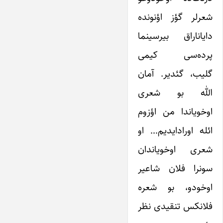
شعرلر گؤز اؤنونده
دایاناراق بیر‌سینما
پرده‌سی کیمی
گلیب، گئدیر. آمان
الله بو شعری
اوخویاندا من اؤزوم
ائله اورادایدیم… او
شعری اوخویاندان
سونرا فلان شاعیر
اوخودو، بو شعره
فلانکس تنقیدی نظر