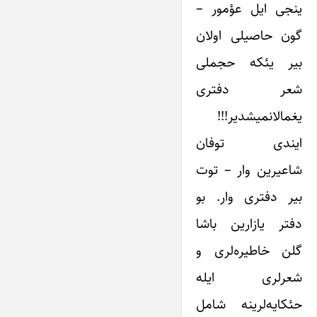
ینجی ایل عؤمور –
گون حاصیلی اولان
بیر یئکه حجملی
شعر دفتری
یغمالانمیشدیر!!!
ایندی توفان
شاعیرین وار – توت
بیر دفتری وار. بو
دفتر یازارین باشا
گلن خاطیره‌لری و
شعرلری ایله
حئکایه‌لرینه شامل