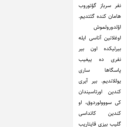
نفر سرباز گؤتوروب
هامان کنده گئتدیم.
اؤلدورولموش
اوغلانین آتاسی ایله
بیرلیکده اون بیر
نفری ده ییغیب
پاسگاها ساری
یوللاندیم. بیر آیری
کندین اورتاسیندان
کی سووولوردوق، او
کندین کاتداسی
گلیب بیزی قایتاریب