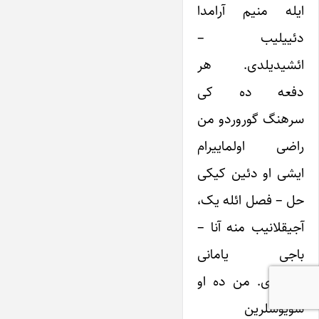
ایله منیم آرامدا
دئییلیب –
ائشیدیلدی. هر
دفعه ده کی
سرهنگ گوروردو من
راضی اولماییرام
ایشی او دئین کیکی
حل – فصل ائله یک،
آجیقلانیب منه آنا –
باجی یامانی
دئییردی. من ده او
سویوشلرین