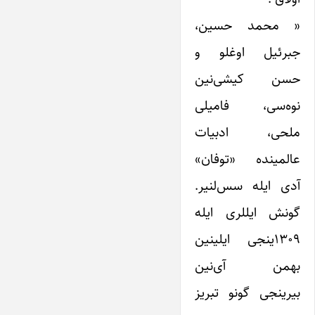
« محمد حسین،
جبرئیل اوغلو و
حسن کیشی‌نین
نوه‌سی، فامیلی
ملحی، ادبیات
عالمینده «توفان»
آدی ایله سس‌لنیر.
گونش ایللری ایله
۱۳۰۹ینجی ایلینین
بهمن آی‌نین
بیرینجی گونو تبریز