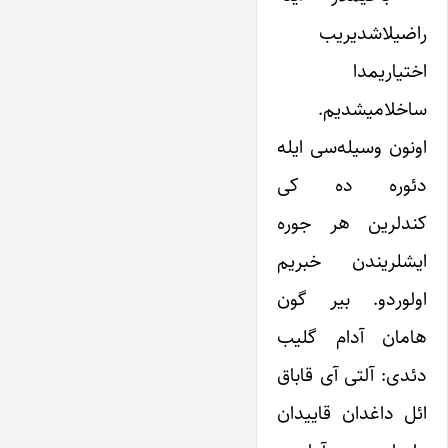
راضیلاشدیریب
اختیاریمدا
ساخلامیشدیم.
اونون وسیله‌سی ایله
دئوره ده کی
کندلرین هر جوره
ایشلریندن خبریم
اولوردو. بیر گون
هامان آدام گلیب
دئدی: آلتی آی قاباق
ائل داغدان قاییدان