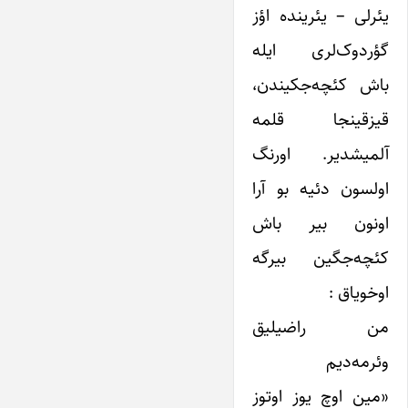
یئرلی – یئرینده اؤز
گؤردوک‌لری ایله
باش کئچه‌جکیندن،
قیزقینجا قلمه
آلمیشدیر. اورنگ
اولسون دئیه بو آرا
اونون بیر باش
کئچه‌جگین بیرگه
اوخویاق :
من راضیلیق
وئرمه‌دیم
«مین اوچ یوز اوتوز