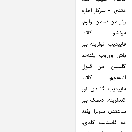
دئدی: – سرکار اجازه
وئر من ضامن اولوم.
قونشو کاتدا
قاییدیب ائولرینه بیر
باش ووروب یئنه‌ده
گلسین. من قبول
ائله‌دیم. کاتدا
قاییدیب گئتدی اوز
کندلرینه. دئمک بیر
ساعتدن سونرا یئنه
ده قاییدیب گلدی.