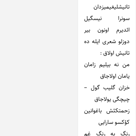
تانیشلیغیمیزدان
سونرا نیسگیل
ائدیرم اونون بیر
دوزلو شعری ایله ده
تانیش اولاق :
من نه بیلیم زامان
یامان اولاجاق
خزان گلیب گول –
چیچگی یولاجاق
زحمتکئش باغوانین
کؤکسو سارایی
رنگ به رنگ غم