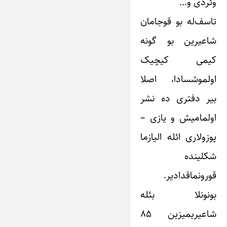
وئردی و…
تاسف‌له بو قوجامان
شاعیرین بو گونه
کیمی کیچیک
اولموشسادا، اصلا
بیر دفتری ده نشر
اولمامیش و یازی –
پوزولاری ائله الیازما
شکلینده
قورونماقدادیر.
بونونلا بئله
شاعیریمیزین ۸۵