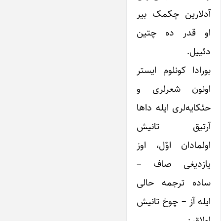
آدلارین چکمک بیر
او قدر ده چتین
دئییل.
بورادا کونلوم ایستر
اونون شعرلری و
حئکایه‌لری ایله داها
آرتیق تانیش
اولمادان اوّل، اوز
یازدیغی صاف –
ساده ترجمه حالی
ایله آز – چوخ تانیش
اولاق :