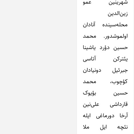
شهرینین عمو
زین‌الدین
محله‌سینده آنادان
اولموشدور. محمد
حسین دؤرد یاشینا
یئترکن آتاسی
جبرئیل دونیادان
کؤچوب، محمد
حسین بؤیوک
قارداشی علی‌نین
آرخا دورماغی ایله
نئچه ایل ملا