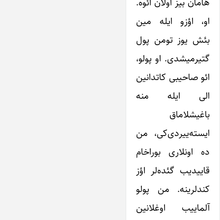
هامان بیز اولان ائوه.
او، اؤزو ایله مین
بئش یوز تومن پول
گتیرمیشدی. او پولو،
ائو صاحیبی کاتدانین
الی ایله منه
باغیشلاماق
ایسته‌ییردی‌کی، من
ده اونلاری بوراخام
قاییدیب گئده‌لر اؤز
کندلرینه. من پولو
آلماییب اوغلانین