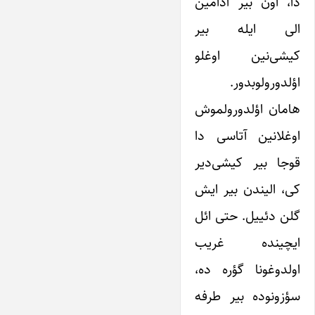
دا، اون بیر آدامین
الی ایله بیر
کیشی‌نین اوغلو
اؤلدورولوبدور.
هامان اؤلدورولموش
اوغلانین آتاسی دا
قوجا بیر کیشی‌دیر
کی، الیندن بیر ایش
گلن دئییل. حتی ائل
ایچینده غریب
اولدوغونا گؤره ده،
سؤزونوده بیر طرفه