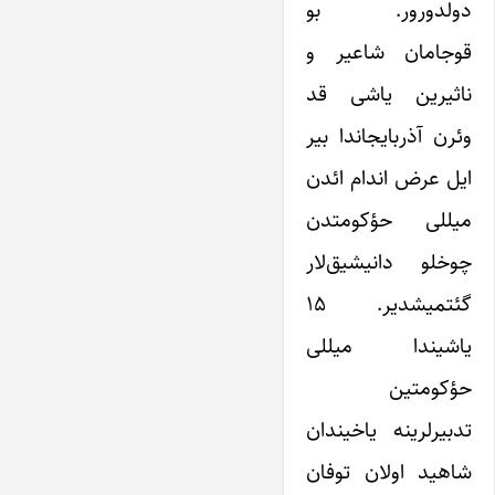
دولدورور. بو
قوجامان شاعیر و
ناثیرین یاشی قد
وئرن آذربایجاندا بیر
ایل عرض اندام ائدن
میللی حؤکومتدن
چوخلو دانیشیق‌لار
گئتمیشدیر. ۱۵
یاشیندا میللی
حؤکومتین
تدبیرلرینه یاخیندان
شاهید اولان توفان