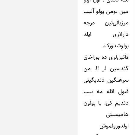
مین تومن پولو آلیب
مرزبانی‌نین درجه
دارلاری ایله
بولوشدورک.
قاتیل‌لری ده بوراخاق
گئدسین لر !!. من
سرهنگین دئدیگینی
قبول ائله مه ییب
دئدیم کی، یا پولون
هامیسینی
اولدورولموش