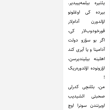
یئتیره بیلمه‌ییبدیر.
بیرده کی اوغلونو
اؤلدورن آدام‌لار
قورخودوب‌لار کی،
اگر بو سؤزو دولت
آدامینا و یا آیری کند
اهلینه بیلیندیرسن،
اؤزونوده اؤلدوره‌ریک
!
من، بئلنچی کدرلی
صحبتی ائشیدیب
اویرنندن سونرا اوچ