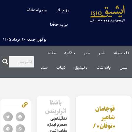
یازیچیلار
بیزیم‌له علاقه
بیزیم حاقدا
بوگون جمعه ۱۶ مرداد ۱۴۰۵
آنا صحیفه
شعر
خبر
حئکایه
مقاله‌
سس
یادداشت
دانیشیق
کیتاب
سند
باشقا
قوجامان
اثرلریندن
شاعیر
تدقیقاتچی
«توفان» /
«محرم ایماز»
وفات ائتدی