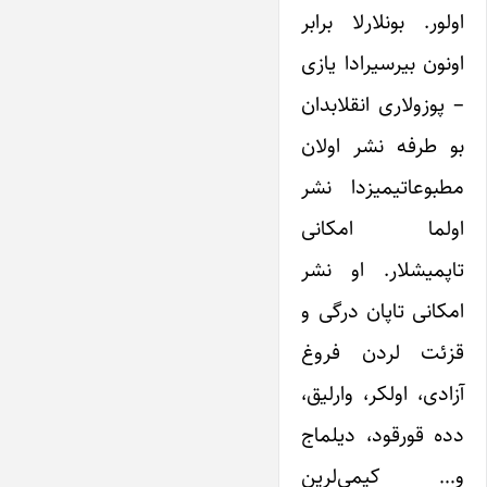
اولور. بونلارلا برابر
اونون بیر‌سیرادا یازی
– پوزولاری انقلابدان
بو طرفه نشر اولان
مطبوعاتیمیزدا نشر
اولما امکانی
تاپمیشلار. او نشر
امکانی تاپان درگی و
قزئت لردن فروغ
آزادی، اولکر، وارلیق،
دده قورقود، دیلماج
و… کیمی‌لرین