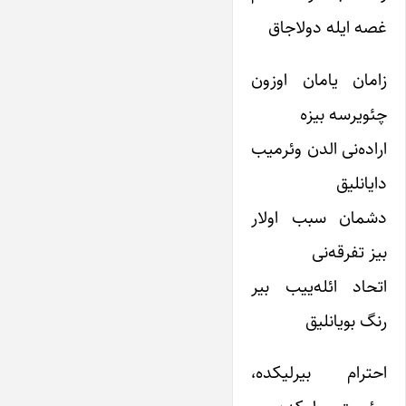
غصه ایله دولاجاق
زامان یامان اوزون
چئویرسه بیزه
اراده‌نی الدن وئرمیب
دایانلیق
دشمان سبب اولار
بیز تفرقه‌نی
اتحاد ائله‌ییب بیر
رنگ بویانلیق
احترام بیرلیکده،