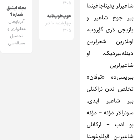
۱۴۰۵
شاعیرلر یغیناجاغیندا
مجله ایشیق
شماره 1
هوپ‌هوپ‌نامه
بیر چوخ شاعیر و
آذربایجان
چهارشنبه ۱۰ تیر
یازیچی لاری گؤروب،
معلم‌لری و
۱۴۰۵
تحصیل
اونلارین شعرلرین
مساله‌سی
دینله‌ییردیک. او
شاعیرلرین
بیریسی‌ده «توفان»
تخلص ائدن نزاکتلی
بیر شاعیر ایدی.
سونرالار دؤنه – دؤنه
بو ادب – ارکانلی
شاعیرین قوللوغوندا