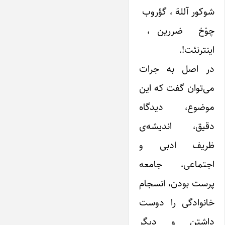
شوکور آللهَ ، گؤروب
چوْخ ضررین ،
اینترنئت!.
در اصل به جرات
می‌توان گفت که این
موضوع، دیدگاه
دقیق، اندیشه‌ی
ظریف ادبی و
اجتماعی، جامعه
پرست بودن، انسجام
خانوادگی را دوست
داشتن و دیگر