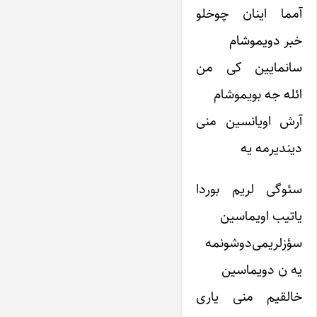
آمما اینان چوخلو
خبر دویموشام
سانمایین کی من
ائله جه بویموشام
آرش اویانسین منی
دیندیرمه یه
سئوگی لریم بوردا
یاتیب اویماسین
سؤزلریمی‌دوشونمه
یه ن دویماسین
خالقیم منی یاری