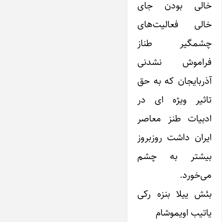
خالی بودن جای
خالی فعالیت‌های
چشمگیر طناز
فراموش نشدنی
آذربایجان که به حق
تاثیر ویژه ای در
ادبیات طنز معاصر
ایران داشت روزبروز
بیشتر به چشم
می‌خورد.
بئش ییلا بنزه رکی
یاتیب اویموشام