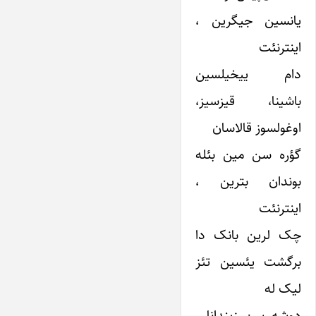
یانسین جیگرین ،
اینترنئت
دام‌ ییخیلسین
باشینا، قیزسیز،
اوغولسوز قالاسان
گؤره سن مین بئله
بوندان بترین ،
اینترنئت
چک لرین بانک دا
برگشت یئسین تئز
لیک له
دوشه سن زیندانا ،