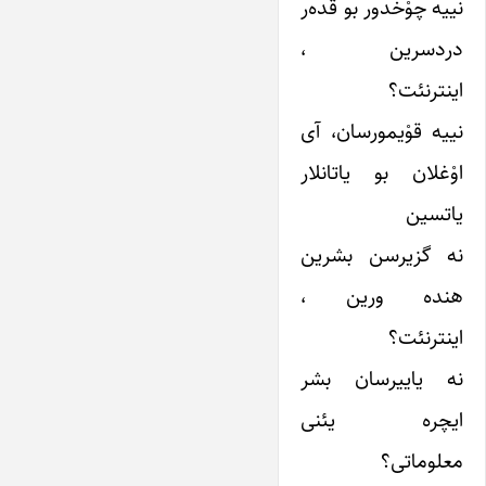
نییه چوْخدور بو قده‌ر
دردسرین ،
اینترنئت؟
نییه قوْیمورسان، آی
اوْغلان بو یاتانلار
یاتسین
نه گزیرسن بشرین
هنده ورین ،
اینترنئت؟
نه یاییرسان بشر
ایچره یئنی
معلوماتی؟