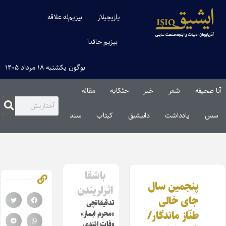
یازیچیلار
بیزیم‌له علاقه
بیزیم حاقدا
بوگون یکشنبه ۱۸ مرداد ۱۴۰۵
آنا صحیفه
شعر
خبر
حئکایه
مقاله‌
سس
یادداشت
دانیشیق
کیتاب
سند
باشقا
پنجمین سال
اثرلریندن
جای خالی
تدقیقاتچی
طنّاز ماندگار/
«محرم ایماز»
وفات ائتدی