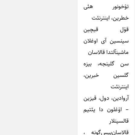
توْخونور هئی
خطرین، اینترنئت
قوْل ‏قیچین‏‏‏‏‏‏‏‏
سینسین ‏آی ‌اوغلان
ماشین‏آلتدا قالاسان
سن‌ گلینجه، بیزه‌
گلسین‌ خبرین،
اینترنئت
آروادین، دول، قیزین
– اوْغلون دا یئتیم
قالسینلار
قالاسان‌پیس‌گونه ،