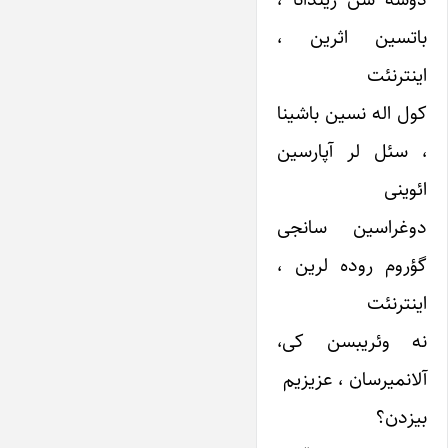
باتسین اثرین ،
اینترنئت
کول اله نسین باشینا
، سئل لر آپارسین
ائوینی
دوغراسین سانجی
گؤروم روده لرین ،
اینترنئت
نه ‌وئریبسن کی،
آلانمیرسان ، عزیزیم
بیزدن؟