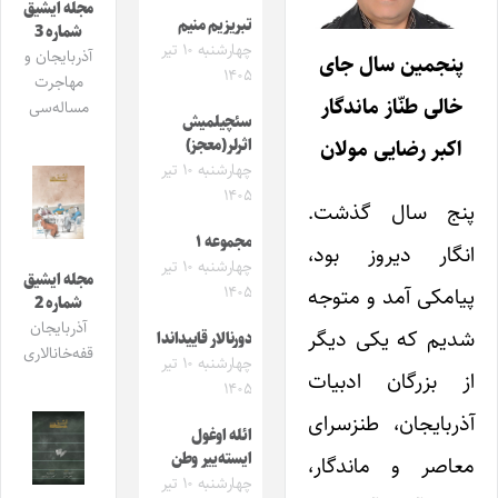
مجله ایشیق
تبریزیم منیم
شماره 3
چهارشنبه ۱۰ تیر
آذربایجان و
پنجمین سال جای
۱۴۰۵
مهاجرت
خالی طنّاز ماندگار
مساله‌سی
سئچیلمیش
اکبر رضایی مولان
اثرلر(معجز)
چهارشنبه ۱۰ تیر
۱۴۰۵
پنج سال گذشت.
مجموعه ۱
انگار دیروز بود،
چهارشنبه ۱۰ تیر
مجله ایشیق
۱۴۰۵
پیامکی آمد و متوجه
شماره 2
آذربایجان
شدیم که یکی دیگر
دورنالار قاییداندا
قفه‌خانالاری
چهارشنبه ۱۰ تیر
از بزرگان ادبیات
۱۴۰۵
آذربایجان، طنزسرای
ائله اوغول
ایسته‌ییر وطن
معاصر و ماندگار،
چهارشنبه ۱۰ تیر