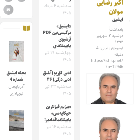
اکبر رضایی
سه‌شنبه ۶ مرداد
مولان
۱۴۰۵
ایشیق
«ایشیق»
یادداشت
درگیسی‌نین PDF
دوشنبه ۲ شهریور
آرشیوی
۱۳۹۴
یاییملاندی
اوخوماق زامانی: 4
چهارشنبه ۳۱ تیر
دقیقه
۱۴۰۵
https://ishiq.net/
?p=12946
ادبی کؤرپو (آیلیق
مجله ایشیق
ادبی درگی) ۴۶
شماره 4
سه‌شنبه ۲۳ تیر
آذربایجان
۱۴۰۵
توی‌لاری
«بیزیم قیزلارین
حیکایه‌سی»
یایینلانماقدادیر!
سه‌شنبه ۱۶ تیر
۱۴۰۵