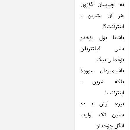
نه آچیرسان گؤزون
هر آن بشرین ،
اینترنئت؟!
باشقا ‌یوْل یوْخدو
سنی فیلتئریلن
بوْغمالی ییک
باشیمیزدان سووولا
بلکه شرین ،
اینترنئت!
بیزه‹ آرش › ده
سنین تک اولوب
انگل چوْخدان