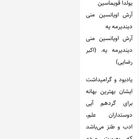
یولدا قویماسین
آرش اویانسین منی
دیندیرمه یه
آرش اویانسین منی
دیندیرمه یه. (اکبر
رضایی)
یادبود و گرامیداشت
ایشان بهترین بهانه
برای گردهم آیی
دوستداران علم،
ادب و طنز می‌باشد
که بصورت مردم