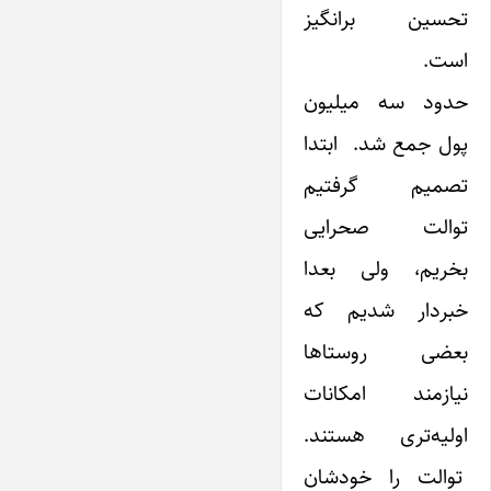
تحسین برانگیز
است.
حدود سه میلیون
پول جمع شد. ابتدا
تصمیم گرفتیم
توالت صحرایی
بخریم، ولی بعدا
خبردار شدیم که
بعضی روستاها
نیازمند امکانات
اولیه‌تری هستند.
توالت را خودشان