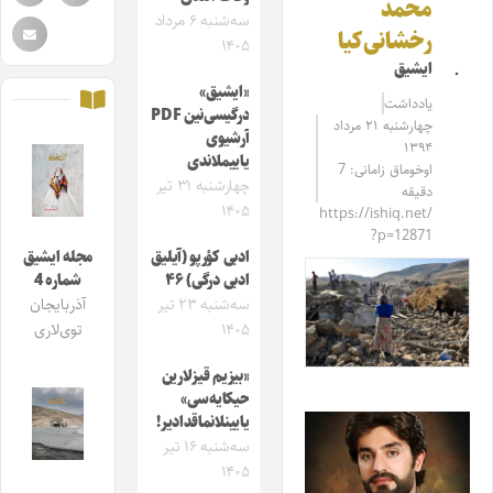
محمد
سه‌شنبه ۶ مرداد
رخشانی‌کیا
۱۴۰۵
ایشیق
«ایشیق»
یادداشت
درگیسی‌نین PDF
چهارشنبه ۲۱ مرداد
آرشیوی
۱۳۹۴
یاییملاندی
اوخوماق زامانی: 7
چهارشنبه ۳۱ تیر
دقیقه
۱۴۰۵
https://ishiq.net/
?p=12871
ادبی کؤرپو (آیلیق
مجله ایشیق
ادبی درگی) ۴۶
شماره 4
سه‌شنبه ۲۳ تیر
آذربایجان
۱۴۰۵
توی‌لاری
«بیزیم قیزلارین
حیکایه‌سی»
یایینلانماقدادیر!
سه‌شنبه ۱۶ تیر
۱۴۰۵