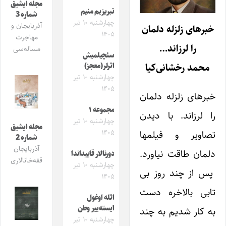
مجله ایشیق
تبریزیم منیم
شماره 3
چهارشنبه ۱۰ تیر
آذربایجان و
خبرهای زلزله دلمان
۱۴۰۵
مهاجرت
را لرزاند…
مساله‌سی
سئچیلمیش
محمد رخشانی‌کیا
اثرلر(معجز)
چهارشنبه ۱۰ تیر
۱۴۰۵
خبرهای زلزله دلمان
مجموعه ۱
را لرزاند. با دیدن
چهارشنبه ۱۰ تیر
مجله ایشیق
۱۴۰۵
تصاویر و فیلمها
شماره 2
آذربایجان
دلمان طاقت نیاورد.
دورنالار قاییداندا
قفه‌خانالاری
چهارشنبه ۱۰ تیر
پس از چند روز بی
۱۴۰۵
تابی بالاخره دست
ائله اوغول
ایسته‌ییر وطن
به کار شدیم به چند
چهارشنبه ۱۰ تیر