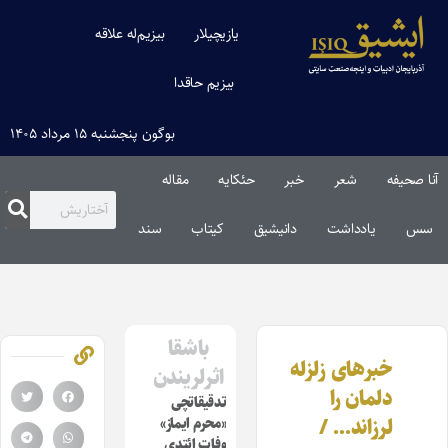
یازیچیلار
بیزیم‌له علاقه
بیزیم حاقدا
بوگون پنجشنبه ۱۵ مرداد ۱۴۰۵
آنا صحیفه
شعر
خبر
حئکایه
مقاله‌
سس
یادداشت
دانیشیق
کیتاب
سند
باشقا
خبرهای زلزله
اثرلریندن
دلمان را
تدقیقاتچی
لرزاند… /
«محرم ایماز»
وفات ائتدی