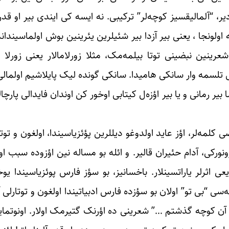
دیر، “آلمالیقسیز کوچه‌لر” ترکیبی. نه ایسه کی ایندی بیر او ق
اولونجا ، یعنی بیر آزدا بیر شئیلرین یئرینین بوش اولماسینداند
رینین نبضینی توتا بیلمه‌مک، مثلا زورلامالار یعنی زورلا 
 تلسمه وار سانکی هامیدا. سانکی گونده لیک پایلاشیم اولمالی گ
بیر رمانی و یا بیر اؤزه‌ل کیتابی اوخور کن اوندان فایدالی پارچالا
لمه‌لر، اؤز عاید اولدوغو دیللرین پؤئزیاسیندا، اولغون و توتارل
رونورکی، آدام حئیران قالیر. و ائله بو مساله نین اؤزوده سبب ا
ی اثرلر یاراتسینلار. باخسانیز، بو سؤز فارس پوئزیاسیندا یوخ
 “بی تو” اولان بو سؤزده فارس ادبیاتیندا اولغون و توتارلی آل
آن کوچه گذشتم …” شعرینی ده اؤرنک گتیرمک اولار. اونوتمایا