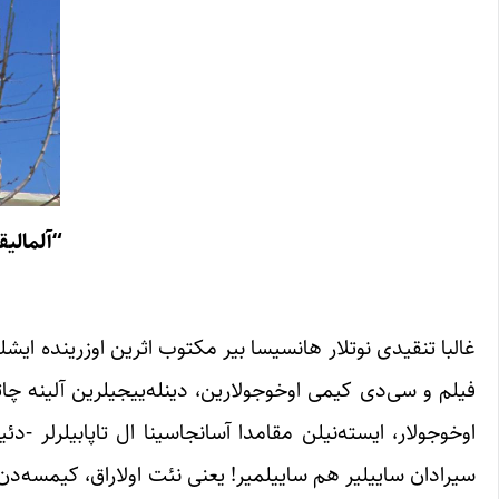
“آلمالی
غالبا تنقیدی نوتلار هانسیسا بیر مکتوب اثرین اوزرینده ایش
فیلم و سی‌دی کیمی اوخوجولارین، دینله‌ییجیلرین آلینه چاتمیش
اوخوجولار، ایسته‌نیلن مقامدا آسانجاسینا ال تاپابیلرلر -د
سیرادان ساییلیر هم ساییلمیر! یعنی نئت اولاراق، کیمسه‌د