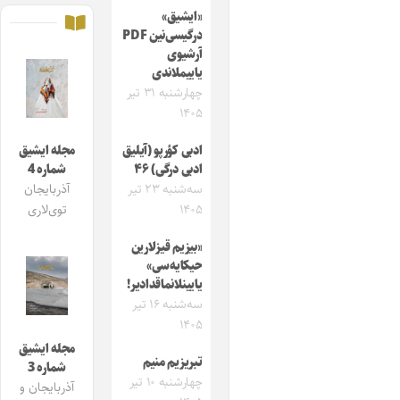
«ایشیق»
درگیسی‌نین PDF
آرشیوی
یاییملاندی
چهارشنبه ۳۱ تیر
۱۴۰۵
ادبی کؤرپو (آیلیق
مجله ایشیق
ادبی درگی) ۴۶
شماره 4
سه‌شنبه ۲۳ تیر
آذربایجان
۱۴۰۵
توی‌لاری
«بیزیم قیزلارین
حیکایه‌سی»
یایینلانماقدادیر!
سه‌شنبه ۱۶ تیر
۱۴۰۵
مجله ایشیق
تبریزیم منیم
شماره 3
چهارشنبه ۱۰ تیر
آذربایجان و