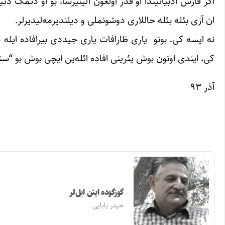
اگر فارس ادبیاتیندا او قدر اولغون آلینیرسا، بو او دئمک دئی
ان آزی بئله بئله حاللاری دوشونملی و دیلندیرمه‌لیدیرلر.
نه ایسه کی، بونو یاری ظارافات یاری جیددی بیرافاده ایله ب
کی، ایندی اونون بوش یئرینی افاده ائله‌ین ایچی بوش بو “
آذر ۹۳
گوزگوده ایتن ایل‌لر
حیدر بابایی