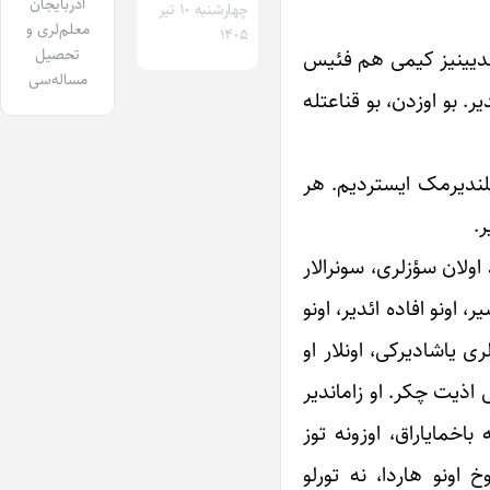
آذربایجان
چهارشنبه ۱۰ تیر
معلم‌لری و
۱۴۰۵
تحصیل
بیلدیینیز کیمی هم فئیس
مساله‌سی
ر. بو اوزدن، بو قناعتله
یلندیرمک ایستردیم. هر
ر.
اولان سؤزلری، سونرالار
 اونو افاده ائدیر، اونو
ی یاشادیرکی، اونلار او
 اذیت چکر. او زاماندیر
اخمایاراق، اوزونه توز
اونو هاردا، نه تورلو