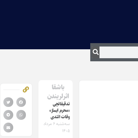
باشقا
اثرلریندن
تدقیقاتچی
«محرم ایماز»
وفات ائتدی
سه‌شنبه ۶ مرداد
۱۴۰۵