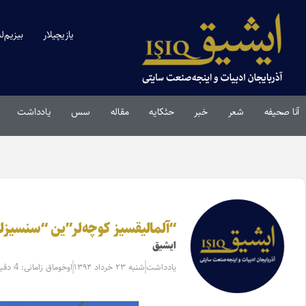
یازیچیلار
بیزیم‌ل
آنا صحیفه
شعر
خبر
حئکایه
مقاله‌
سس
یادداشت
“آلمالیقسیز کوچه‌لر”ین “سنسیزلی
ایشیق
یادداشت
شنبه ۲۳ خرداد ۱۳۹۴
اوخوماق زامانی: 4 دقیقه