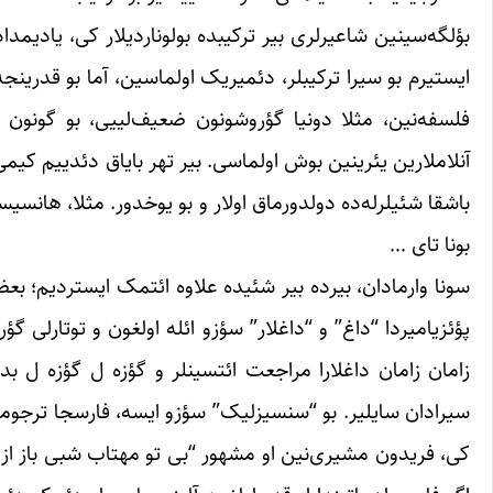
بؤلگه‌سینین شاعیرلری بیر ترکیبده بولوناردیلار کی، یادیمدا
ایستیرم بو سیرا ترکیبلر، دئمیریک اولماسین، آما بو قدرینجه 
فلسفه‌نین، مثلا دونیا گؤروشونون ضعیف‌لییی، بو گونون شع
آنلاملارین یئرینین بوش اولماسی. بیر تهر بایاق دئدییم کیمی
باشقا شئیلرله‌‌ده دولدورماق اولار و بو یوخدور. مثلا، هانسیسا 
بونا تای …
سونا وارمادان، بیرده بیر شئیده علاوه ائتمک ایستردیم؛ بعضی ک
پؤئزیامیردا “داغ” و “داغلار” سؤزو ائله اولغون و توتارلی گؤ
زامان زامان داغلارا مراجعت ائتسینلر و گؤزه ل گؤزه ل بدیع
سیرادان سایلیر. بو “سنسیزلیک” سؤزو ایسه، فارسجا ترجومه‌سی
کی، فریدون مشیری‌نین او مشهور “بی تو مهتاب شبی باز از 