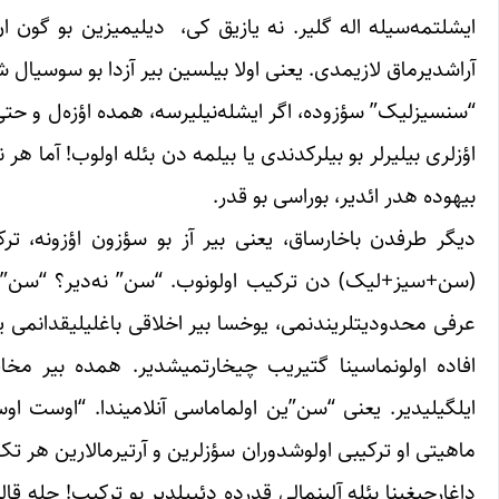
ایشلتمه‌سیله اله گلیر. نه یازیق کی، دیلیمیزین بو گون ان ب
آراشدیرماق لازیمدی. یعنی اولا بیلسین بیر آزدا بو سوسیال شب
“سنسیزلیک” سؤزوده، اگر ایشله‌نیلیرسه، همده اؤزه‌ل و حتی 
اؤزلری بیلیرلر بو بیلرکدندی یا بیلمه دن بئله اولوب! آما هر
بیهوده هدر ائدیر، بوراسی بو قدر.
دیگر طرفدن باخارساق، یعنی بیر آز بو سؤزون اؤزونه، ترکی
(سن+سیز+لیک) دن ترکیب اولونوب. “سن” نه‌دیر؟ “سن” شا
عرفی محدودیتلریندنمی، یوخسا بیر اخلاقی باغلیلیقدانمی ی
افاده اولونماسینا گتیریب چیخارتمیشدیر. همده بیر مخاط
ایلگیلیدیر. یعنی “سن”ین اولماماسی آنلامیندا. “اوست 
ماهیتی او ترکیبی اولوشدوران سؤزلرین و آرتیرمالارین هر تک
داغارجیغینا بئله آلینمالی قدرده دئییلدیر بو ترکیب! حله 