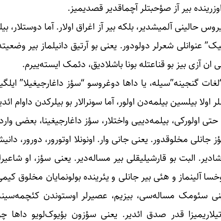
وزرینده بیر آز صؤحبتلر آچماقدیر قصدیمیز.
س حالینی آلمیشدیر، بلکه بیر آز اغراق اولار. آما دوستلار، 
ک” عنوانلی شعرلر دولودور. یعنی بو آرتیق دانیلماز بیر وضعیتدی
 ان آزی بیز بو قناعتله بونا باشلادیق، دئمک ایسته‌ییرم.
لغات گنجینه”‌سیله، یا داها دوغروسو “سؤز داغارجیغیلا” ایلگ
ولا بیلسین بیلمه‌دن اولور، آما سونرالار بو بیلرکدن داوام ائدی
تی اولورکی، بیلمه‌دییی واختلار، سؤز داغارجیغینا، بعضی وارد 
انلی مخلوقدور. یعنی جانی وار. اونونلا اوتورور، دورور، دانیشیر،
ادیر. البت بو قارشیلیقلی بیر مساله‌دیر. یعنی سؤز، او شاعیرلر
خسا آلینماز و هئی بیر جانلی و یئرینده بولونمایان مخلوق کیمی
ینی سئومک مساله‌سی، بیزیم، عصیرلر اوستوندن کئچمه‌سینه ب
لاریمیزا قدر صدق ائدیر. یعنی سؤزون بؤیوک‌لویو داها چوخ 