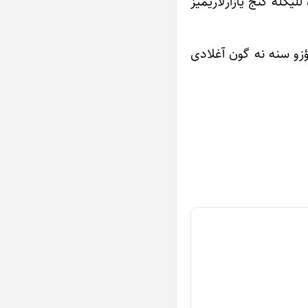
للیکله گنج یازارلاریمیز
اؤزو سنه نه گون آغلادی