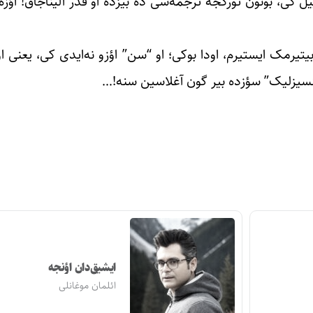
یل کی، بونون تورکجه ترجمه‌سی ده بیزده او قدر آلیناجاق! اؤزه 
یتیرمک ایستیرم، اودا بوکی؛ او “سن” اؤزو نه‌ایدی کی، یعنی 
سنسیزلیک” سؤزده بیر گون آغلاسین سنه!…
ایشیق‌دان اؤنجه
ائلمان موغانلی