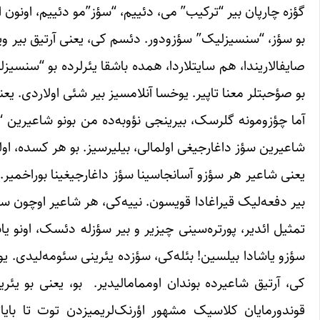
گؤزه چارپان بیر “ترکیب” می، دئییم، “سؤز”مو دئییم، اونون ا
بو سؤز، “سنسیزلیک” سؤزودور. دئسم کی، یعنی آرتیق بیر ویرو
صایفالاریندا، هم سایتلاردا، همده باشقا یئرلرده بو “سنسیزلی
بو صؤحبتلر معنا تاپیر. یوخسا آنلامسیز بیر شئی اولاردی. یعنی
آما چؤزومونه گلرسک، بیرینجی نؤوبه‌ده من بونو شاعیرین “
شاعیرین سؤز داغارجیغی اولمالی، بیلیرسیز. بو هر کسده، اوللر ا
یعنی شاعیر هر سؤزو آسانجاسینا سؤز داغارجیغینا بوراخمیر. ح
بیر دفعه‌لیک قیراغادا قویسون. نییه‌کی، هر شاعیر اوچون سؤز ج
تمثیل ائدیر، پورتره‌سینی چیزیر و بیر سؤزله دئسک، اونو یاش
سؤزو یاشادا بیلسین! بئله‌کی، سؤزده یئرینی سئومه‌لیدی. یو
کی، آرتیق شاعیرده بوندان اوممامالیدیر. بو، یعنی بو یئر
قوندورمایان کلاسیک مشهور اؤرنک‌لریمیزدن توت تا بایاتی