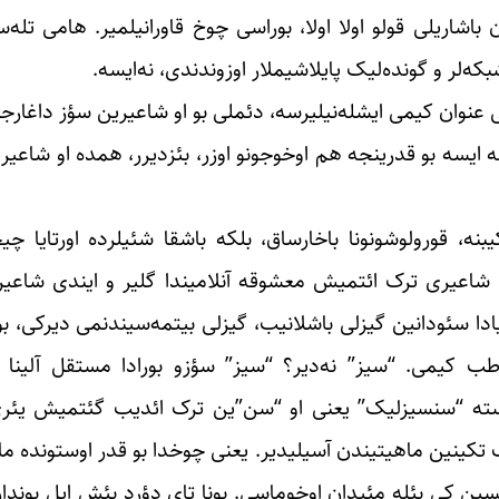
اشاریلی قولو اولا اولا، بوراسی چوخ قاورانیلمیر. هامی تله‌سیر
که‌لر و گونده‌لیک پایلاشیملار اوزوندندی، نه‌ایسه.
عنوان کیمی ایشله‌نیلیرسه، دئملی بو او شاعیرین سؤز داغارجی
 نه ایسه بو قدرینجه هم اوخوجونو اوزر، بئزدیرر، همده او شاعیر
بنه، قورولوشونونا باخارساق، بلکه باشقا شئیلرده اورتایا 
عیری ترک ائتمیش معشوقه آنلامیندا گلیر و ایندی شاعیری
ادا سئودانین گیزلی باشلانیب، گیزلی بیتمه‌سیندنمی دیرکی، ب
ب کیمی. “سیز” نه‌دیر؟ “سیز” سؤزو بورادا مستقل آلینا ب
اوسته “سنسیزلیک” یعنی او “سن”ین ترک ائدیب گئتمیش یئر
 تکینین ماهیتیندن آسیلیدیر. یعنی چوخدا بو قدر اوستونده ما
قالسین کی بئله مئیدان اوخوماسی. بونا تای دؤرد بئش ایل بوند