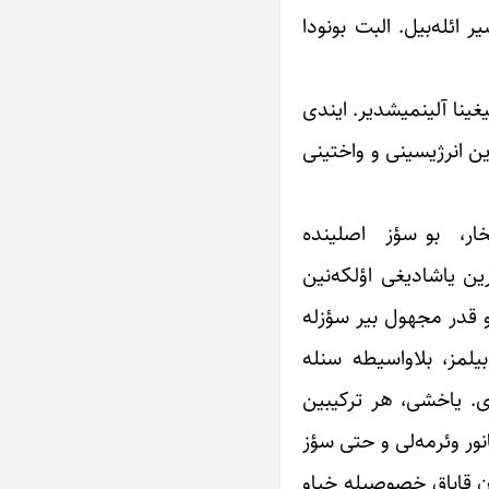
 ائله‌بیل. البت بونودا
غینا آلینمیشدیر. ایندی
ین انرژیسینی و واختینی
چیخار، بو سؤز اصلینده
ن یاشادیغی اؤلکه‌نین
و قدر مجهول بیر سؤزله
یلمز، بلاواسیطه سنله
ی. یاخشی، هر ترکیبین
نور وئرمه‌لی و حتی سؤز
ان قاباق خصوصیله خیاو