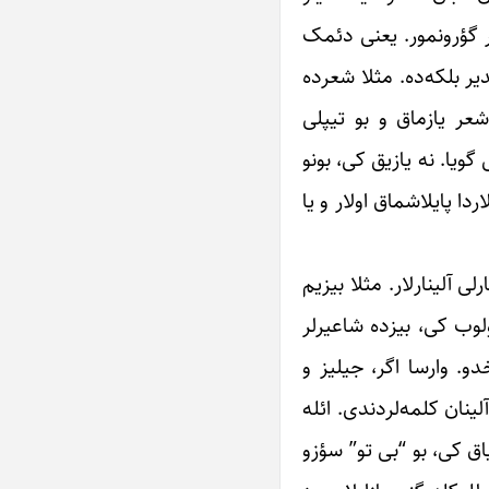
در گؤرونمور. یعنی دئمک
یر بلکه‌ده. مثلا شعرده
شعر یازماق و بو تیپلی
ویا. نه یازیق کی، بونو
ردا پایلاشماق اولار و یا
ی آلینارلار. مثلا بیزیم
ولوب کی، بیزده شاعیرلر
دو. وارسا اگر، جیلیز و
ینان کلمه‌لردندی. ائله
ق کی، بو “بی تو” سؤزو