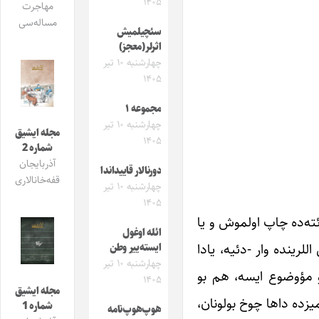
۱۴۰۵
مهاجرت
مساله‌سی
سئچیلمیش
اثرلر(معجز)
چهارشنبه ۱۰ تیر
۱۴۰۵
مجموعه ۱
چهارشنبه ۱۰ تیر
مجله ایشیق
۱۴۰۵
شماره 2
آذربایجان
دورنالار قاییداندا
قفه‌خانالاری
چهارشنبه ۱۰ تیر
۱۴۰۵
ئته‌ده چاپ اولموش و یا
ائله اوغول
للرینده وار -دئیه، یادا
ایسته‌ییر وطن
چهارشنبه ۱۰ تیر
 بو مؤوضوع ایسه، هم بو
۱۴۰۵
مجله ایشیق
زده داها چوخ بولونان،
شماره 1
هوپ‌هوپ‌نامه