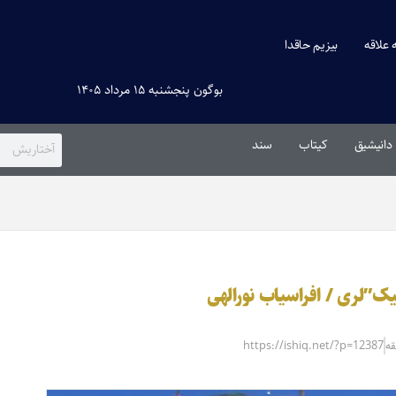
ه علاقه
بیزیم حاقدا
بوگون پنجشنبه ۱۵ مرداد ۱۴۰۵
دانیشیق
کیتاب
سند
ک”لری / افراسیاب نورالهی
https://ishiq.net/?p=12387