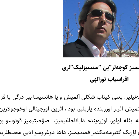
قسیز کوچه‌لر”ین “سنسیزلیک”لری
افراسیاب نورالهی
له‌نیلیر. یعنی کیتاب شکلی آلمیش و یا هانسیسا بیر درگی یا قز
 اثرلر اوزرینده یازیلیر. بودا، اثرین اورجینالی اوخوجولارین ا
ئیه، بئله اولور. اوزره‌ینده دایاناجاغیمیز، صؤحبتیمیز قونوسو
ن اؤرنک گتیرمه‌مکدیر قصدیمیز. داها دوغروسو ادبی محیطلریمی