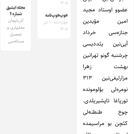
۱۴۰۵
مجله ایشیق
عضوو اوستاد مجید
شماره 1
هوپ‌هوپ‌نامه
امین مؤیدین
آذربایجان
چهارشنبه ۱۰ تیر
معلم‌لری و
۱۴۰۵
جنازه‌سی خرداد
تحصیل
مساله‌سی
آیی‌نین یئددیسی
چرشنبه گونو تهرانین
بهشت زهرا
مزارلیغی‌نین ۳۱۳
نومره‌لی بؤلومونده
تورپاغا تاپشیریلدی.
چوخ طنطنه‌لی
کئچن بو مراسیمده