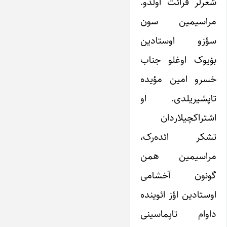
شعرلر قرائت اولدو.
مراسیمین سون
سؤزو اوستادین
بؤیوک اوغلو جناب
خسرو امین مؤیده
تاپشیریلدی. او
اشتراکچیلاردان
تشکر ائده‌رک،
مراسیمین همن
گونون آخشامی
اوستادین اؤز ائوینده
داوام تاپماسینی