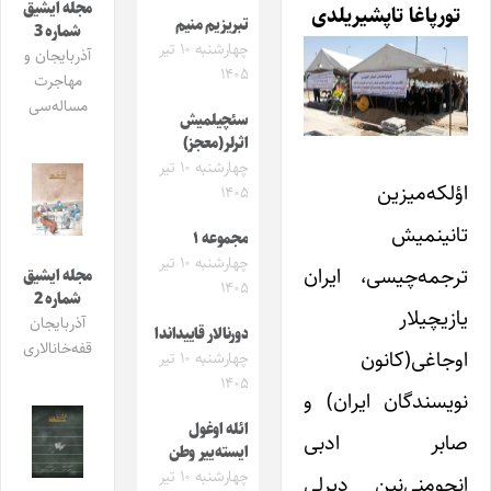
مجله ایشیق
تورپاغا تاپشیریلدی
تبریزیم منیم
شماره 3
چهارشنبه ۱۰ تیر
آذربایجان و
۱۴۰۵
مهاجرت
مساله‌سی
سئچیلمیش
اثرلر(معجز)
چهارشنبه ۱۰ تیر
اؤلکه‌میزین
۱۴۰۵
تانینمیش
مجموعه ۱
چهارشنبه ۱۰ تیر
ترجمه‌چیسی، ایران
مجله ایشیق
۱۴۰۵
شماره 2
یازیچیلار
آذربایجان
دورنالار قاییداندا
قفه‌خانالاری
اوجاغی‌(کانون
چهارشنبه ۱۰ تیر
۱۴۰۵
نویسندگان ایران) و
ائله اوغول
صابر ادبی
ایسته‌ییر وطن
چهارشنبه ۱۰ تیر
انجومنی‌نین دیرلی