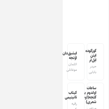
گوزگوده
ایشیق‌دان
ایتن
اؤنجه
ایل‌لر
ائلمان
حیدر
موغانلی
بابایی
ساعات
اولدوم بیر
کیتاب
گئجه(اوشاق
تانیتیمی
شعری)
رقیه
مرتضی