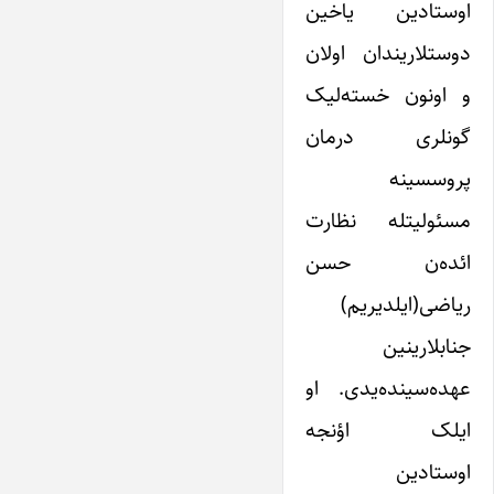
اوستادین یاخین
دوستلاریندان اولان
و اونون خسته‌لیک
گونلری درمان
پروسسینه
مسئولیتله نظارت
ائده‌ن حسن
ریاضی(ایلدیریم)
جنابلارینین
عهده‌سینده‌یدی. او
ایلک اؤنجه
اوستادین