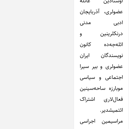
اوستادین عائله
عضولری، آذربایجان
ادبی مدنی
درنکلرینین و
ائله‌جه‌ده کانون
نویسندگان ایران
عضولری و بیر سیرا
اجتماعی و سیاسی
موبارزه ساحه‌سینین
فعال‌لاری‌ اشتراک
ائتمیشدیر.
مراسیمین اجراسی