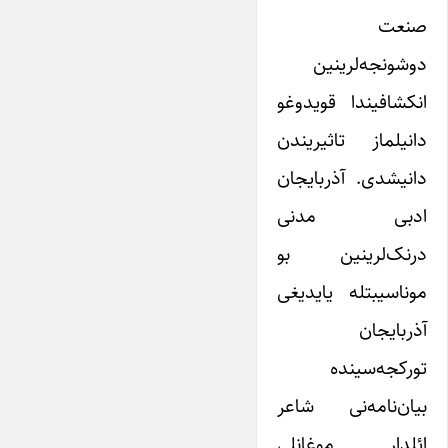
صنعت
دوشونجه‌لرینین
انکشافیندا قویدوغو
دانیلماز تاثیریندن
دانیشدی. آذربایجان
ادبی مدنی
درنک‌لرینین بو
موناسیبتله یایدیغی
آذربایجان
تورکجه‌سینده
بیان‌نامه‌نی شاعر
ائلدار موغانلی