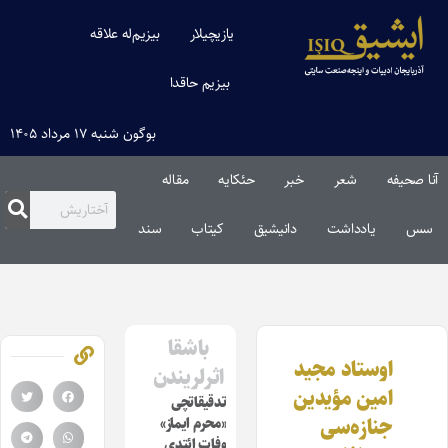
یازیچیلار
بیزیم‌له علاقه
بیزیم حاقدا
بوگون شنبه ۱۷ مرداد ۱۴۰۵
آنا صحیفه
شعر
خبر
حئکایه
مقاله‌
سس
یادداشت
دانیشیق
کیتاب
سند
باشقا
اوستاد مجید
اثرلریندن
امین مؤیدین
تدقیقاتچی
جنازه‌سی
«محرم ایماز»
وفات ائتدی