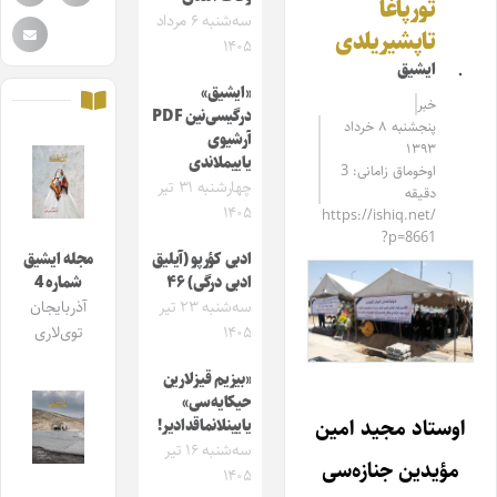
تورپاغا
سه‌شنبه ۶ مرداد
تاپشیریلدی
۱۴۰۵
ایشیق
«ایشیق»
خبر
درگیسی‌نین PDF
پنجشنبه ۸ خرداد
آرشیوی
۱۳۹۳
یاییملاندی
اوخوماق زامانی: 3
چهارشنبه ۳۱ تیر
دقیقه
۱۴۰۵
https://ishiq.net/
?p=8661
ادبی کؤرپو (آیلیق
مجله ایشیق
ادبی درگی) ۴۶
شماره 4
سه‌شنبه ۲۳ تیر
آذربایجان
۱۴۰۵
توی‌لاری
«بیزیم قیزلارین
حیکایه‌سی»
اوستاد مجید امین
یایینلانماقدادیر!
سه‌شنبه ۱۶ تیر
مؤیدین جنازه‌سی
۱۴۰۵