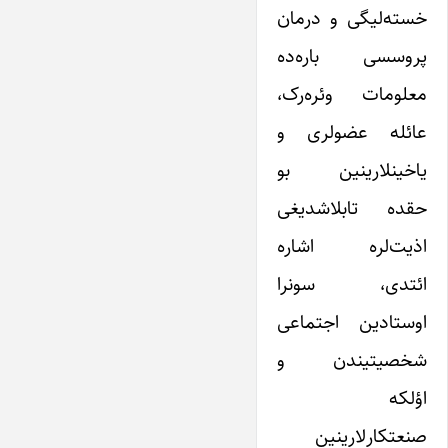
خسته‌لیگی و درمان
پروسسی باره‌ده
معلومات وئره‌رک،
عائله عضولری و
یاخینلارینین بو
حقده تابلاشدیغی
اذیت‌لره اشاره
ائتدی، سونرا
اوستادین اجتماعی
شخصیتیندن و
اؤلکه‌
صنعتکارلارینین