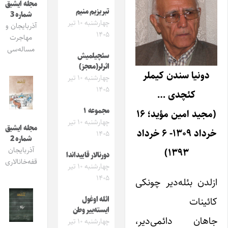
مجله ایشیق
تبریزیم منیم
شماره 3
چهارشنبه ۱۰ تیر
آذربایجان و
۱۴۰۵
مهاجرت
مساله‌سی
سئچیلمیش
اثرلر(معجز)
دونیا سندن کیملر
چهارشنبه ۱۰ تیر
۱۴۰۵
کئچدی …
مجموعه ۱
(مجید امین مؤید؛ ۱۶
چهارشنبه ۱۰ تیر
مجله ایشیق
خرداد ۱۳۰۹- ۶ خرداد
۱۴۰۵
شماره 2
آذربایجان
۱۳۹۳)
دورنالار قاییداندا
قفه‌خانالاری
چهارشنبه ۱۰ تیر
۱۴۰۵
ازلدن بئله‌دیر چونکی
کائینات
ائله اوغول
ایسته‌ییر وطن
جاهان دائمی‌دیر،
چهارشنبه ۱۰ تیر