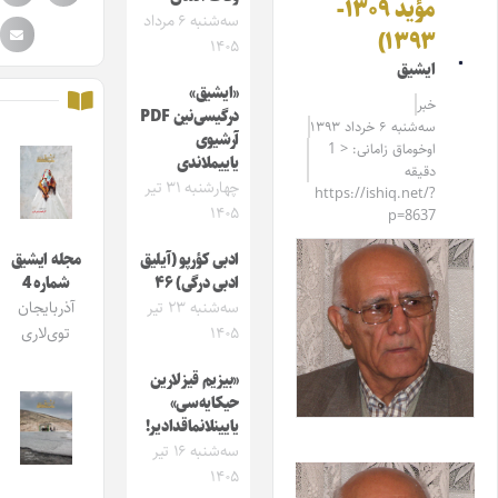
مؤید ۱۳۰۹-
سه‌شنبه ۶ مرداد
۱۳۹۳)
۱۴۰۵
ایشیق
«ایشیق»
خبر
درگیسی‌نین PDF
سه‌شنبه ۶ خرداد ۱۳۹۳
آرشیوی
اوخوماق زامانی: < 1
یاییملاندی
دقیقه
چهارشنبه ۳۱ تیر
https://ishiq.net/?
۱۴۰۵
p=8637
ادبی کؤرپو (آیلیق
مجله ایشیق
ادبی درگی) ۴۶
شماره 4
سه‌شنبه ۲۳ تیر
آذربایجان
۱۴۰۵
توی‌لاری
«بیزیم قیزلارین
حیکایه‌سی»
یایینلانماقدادیر!
سه‌شنبه ۱۶ تیر
۱۴۰۵