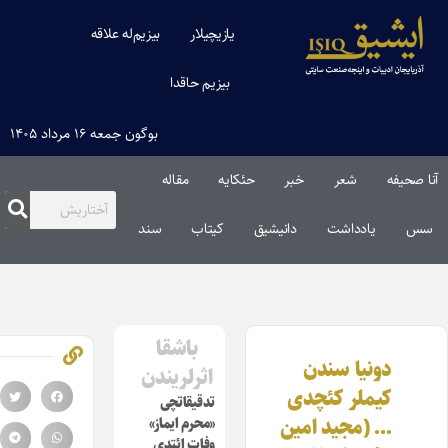
یازیچیلار
بیزیم‌له علاقه
بیزیم حاقدا
بوگون جمعه ۱۶ مرداد ۱۴۰۵
نا صحیفه
شعر
خبر
حئکایه
مقاله‌
سس
یادداشت
دانیشیق
کیتاب
سند
باشقا
دونیا سندن
اثرلریندن
کیملر کئچدی
تدقیقاتچی
… (مجید امین
«محرم ایماز»
وفات ائتدی