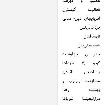
عضوو و تهراندا
فعالیت گؤسترن
آذربایجان ادبی- مدنی
درنک‌لرینین
آق‌ساققال
شخصیتی‌نین
جنازه‌سی چهارشنبه
گونو (۷ خرداد)
یاشادیغی ائودن
مشایعت اولونوب و
بهشت زهرا
مزارلیغیندا تورپاغا