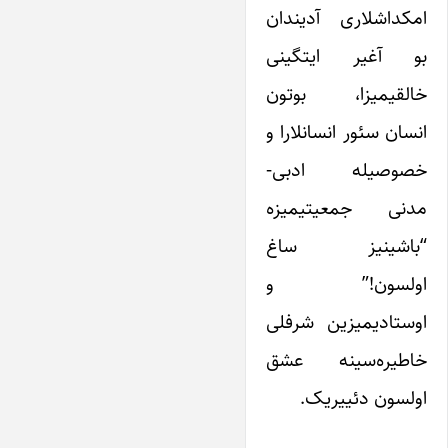
امکداشلاری آدیندان
بو آغیر ایتگینی
خالقیمیزا، بوتون
انسان سئور انسانلارا و
خصوصیله ادبی-
مدنی جمعیتیمیزه
“باشینیز ساغ
اولسون!” و
اوستادیمیزین شرفلی
خاطیره‌سینه عشق
اولسون دئییریک.