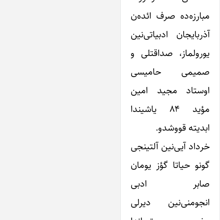
مبارزه‌ده صرف ائده‌ن
آذربایجان ادبیاتی‌نین
یورولماز، صداقتلی و
صمیمی حامیسی
اوستاد مجید امین
مؤید ۸۴ یاشیندا
ابدیته قووشدو.
خرداد آیی‌نین آلتینجی
گونو حیاتا گؤز یومان
صابر ادبی
انجومنی‌نین دیرلی