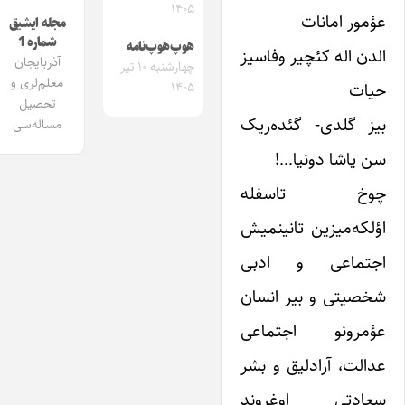
۱۴۰۵
عؤمور امانات
مجله ایشیق
شماره 1
هوپ‌هوپ‌نامه
الدن اله کئچیر وفاسیز
آذربایجان
چهارشنبه ۱۰ تیر
معلم‌لری و
حیات
۱۴۰۵
تحصیل
بیز گلدی- گئده‌ریک
مساله‌سی
سن یاشا دونیا…!
چوخ تاسفله
اؤلکه‌میزین تانینمیش
اجتماعی و ادبی
شخصیتی و بیر انسان
عؤمرونو اجتماعی
عدالت، آزادلیق و بشر
سعادتی اوغروند