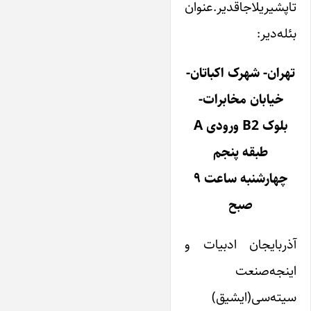
تاپشیریلاجاقدیر.عنوان
بئله‌دیر:
تهران- شهرک اکباتان-
خیابان مخابرات-
بلوک B2 ورودی A
طبقه پنجم
چهارشنبه ساعت ۹
صبح
آذربایجان ادبیات و
اینجه‌صنعت
سیته‌سی(ایشیق)