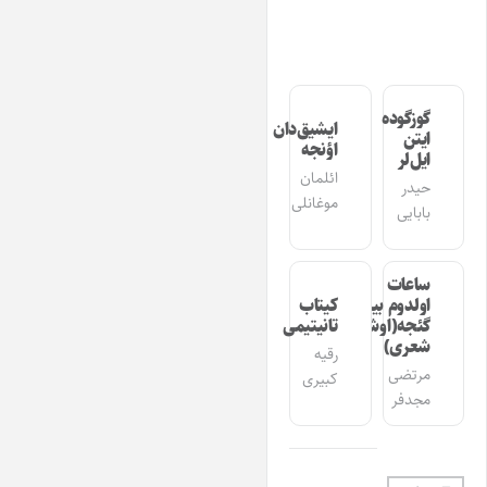
گوزگوده
ایشیق‌دان
ایتن
اؤنجه
ایل‌لر
ائلمان
حیدر
موغانلی
بابایی
ساعات
اولدوم بیر
کیتاب
گئجه(اوشاق
تانیتیمی
شعری)
رقیه
مرتضی
کبیری
مجدفر