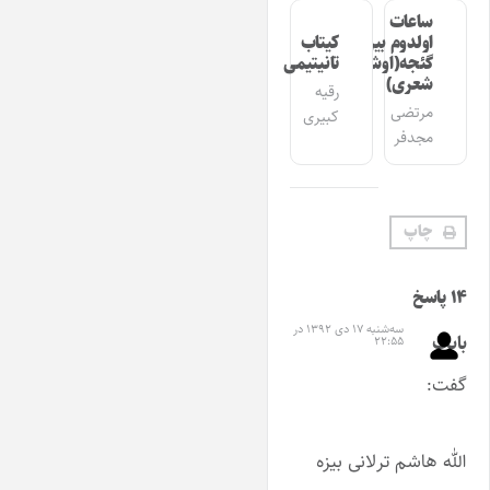
ساعات
اولدوم بیر
کیتاب
گئجه(اوشاق
تانیتیمی
شعری)
رقیه
مرتضی
کبیری
مجدفر
چاپ
۱۴ پاسخ
سه‌شنبه ۱۷ دی ۱۳۹۲ در
بابک
۲۲:۵۵
گفت:
الله هاشم ترلانی بیزه