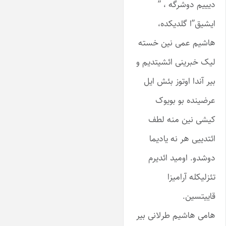
دیییم دوشرگه ، ”
ایشیق”ا گلدیکده،
هاشیم عمی نین خسته
لیک خبرینی ائشیتدیم و
بیر آندا اوتوز بئش ایل
عرضینده بو بویوک
کیشی نین منه لطف
ائتدییی هر نه یادیما
دوشدو. اومید ائدیرم
تئزلیکله آرامیزا
قاییتسین.
هامی هاشیم طرلانی بیر