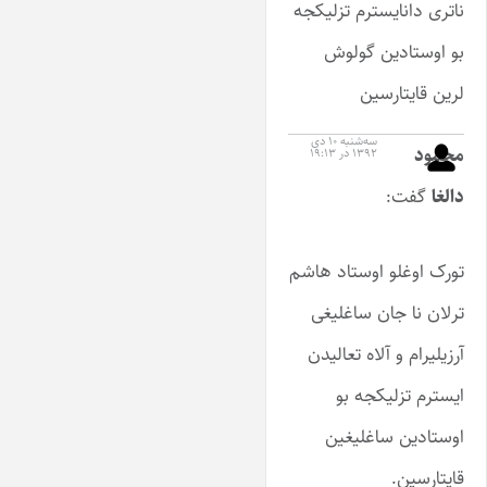
ناتری دانایسترم تزلیکجه
بو اوستادین گولوش
لرین قایتارسین
سه‌شنبه ۱۰ دی
محمود
۱۳۹۲ در ۱۹:۱۳
دالغا
گفت:
تورک اوغلو اوستاد هاشم
ترلان نا جان ساغلیغی
آرزیلیرام و آلاه تعالیدن
ایسترم تزلیکجه بو
اوستادین ساغلیغین
قایتارسین.