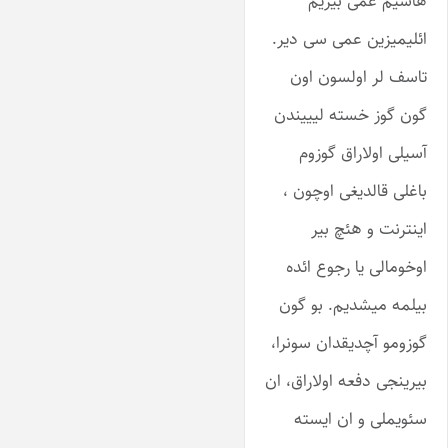
هاشیم عمی بیزیم
ائلیمیزین عمی سی دیر.
تاسف لر اولسون اون
گون گوز خسته لیییندن
آسیلی اولاراق گوزوم
باغلی قالدیغی اوچون ،
اینترنت و هئچ بیر
اوخومالی یا رجوع ائده
بیلمه میشدیم. بو گون
گوزومو آچدیقدان سونرا،
بیرینجی دفعه اولاراق، ان
سئویملی و ان ایسته