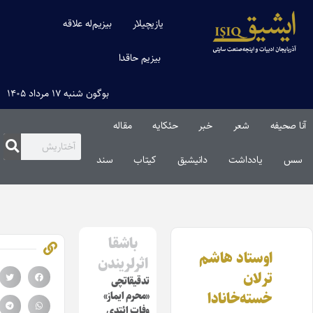
یازیچیلار
بیزیم‌له علاقه
بیزیم حاقدا
بوگون شنبه ۱۷ مرداد ۱۴۰۵
نا صحیفه
شعر
خبر
حئکایه
مقاله‌
سس
یادداشت
دانیشیق
کیتاب
سند
باشقا
اوستاد هاشم
اثرلریندن
ترلان
تدقیقاتچی
خسته‌خانادا
«محرم ایماز»
وفات ائتدی