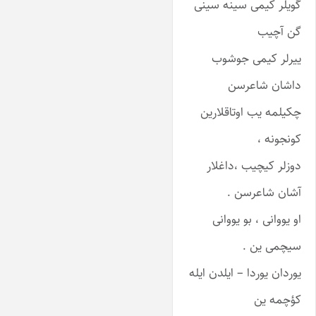
گویلر کیمی سینه سینی
گن آچیب
ییرلر کیمی جوشوب
داشان شاعرسن
چکیلمه یب اوتاقلارین
کونجونه ،
دوزلر کیچیب ،داغلار
آشان شاعرسن .
او یووانی ، بو یووانی
سیچمی ین .
یوردان یوردا – ایلدن ایله
کؤچمه ین