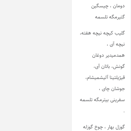
دومان ، چیسگین
گتیرمگه تلسمه
گلیب کیچه نیچه هفته،
نیچه آی ،
همدمیدیر دوغان
گونش، باتان آی،
قیژیلتینا آلیشمیشام،
جوشان چای ،
سفرینی بیترمگه تلسمه
.
گوزل بهار ، چوخ گوزله