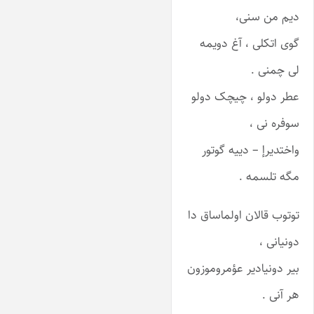
دیم من سنی،
گوی اتکلی ، آغ دویمه
لی چمنی .
عطر دولو ، چیچک دولو
سوفره نی ،
واختدیرإ – دییه گوتور
مگه تلسمه .
توتوب قالان اولماساق دا
دونیانی ،
بیر دونیادیر عؤمروموزون
هر آنی .