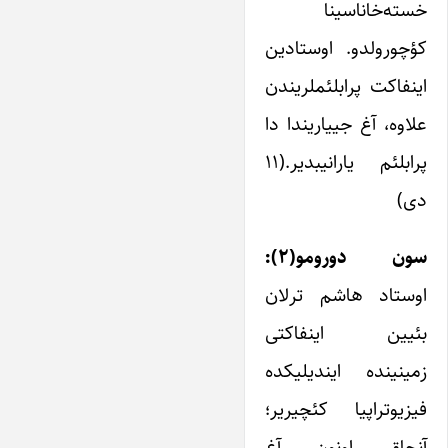
خسته‌خاناسینا
کؤچورولدو. اوستادین
اینفاکت پرابلئملریندن
علاوه، آغ جییاریندا دا
پرابلئم یارانیبدیر.(۱۱
دی)
سون دورومو(۲):
اوستاد هاشم ترلان
بئیین اینفاکتی
زمینینده ایندیلیکده
فیزیوتراپیا کئچیریر؛
آنجاق اونون آغ