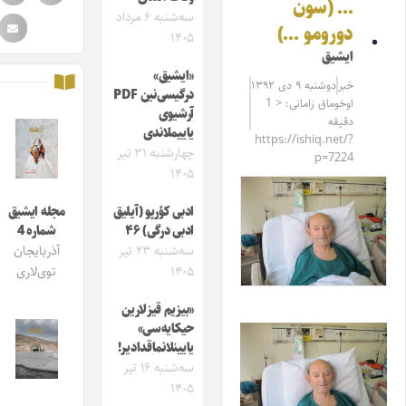
… (سون
سه‌شنبه ۶ مرداد
دورومو …)
۱۴۰۵
ایشیق
«ایشیق»
خبر
دوشنبه ۹ دی ۱۳۹۲
درگیسی‌نین PDF
اوخوماق زامانی: < 1
آرشیوی
دقیقه
یاییملاندی
https://ishiq.net/?
چهارشنبه ۳۱ تیر
p=7224
۱۴۰۵
ادبی کؤرپو (آیلیق
مجله ایشیق
ادبی درگی) ۴۶
شماره 4
سه‌شنبه ۲۳ تیر
آذربایجان
۱۴۰۵
توی‌لاری
«بیزیم قیزلارین
حیکایه‌سی»
یایینلانماقدادیر!
سه‌شنبه ۱۶ تیر
۱۴۰۵