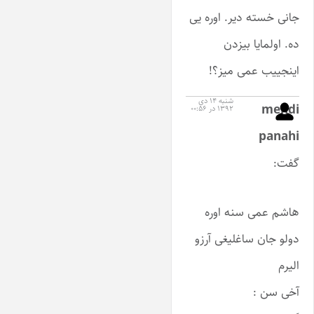
جانی خسته دیر. اوره یی
ده. اولمایا بیزدن
اینجییب عمی میز؟!
شنبه ۱۴ دی
mehdi
۱۳۹۲ در ۰۰:۵۶
panahi
گفت:
هاشم عمی سنه اوره
دولو جان ساغلیغی آرزو
الیرم
آخی سن :