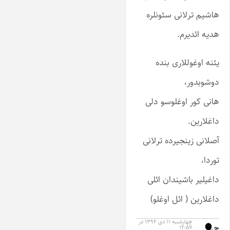
هاشیم ترلانی سئونلره
هدیه ائدیرم.
یئنه اوغوللاری بنده
دوشوبدور،
هانی کور اوغلوسو دلی
داغلارین.
آصلانی زینجیرده ترلانی
توردا،
داغیلیر باشیندان ائلی
داغلارین ( ائل اوغلو)
چهارشنبه ۱۱ دی ۱۳۹۲ در
ح.و
۱۲:۵۷