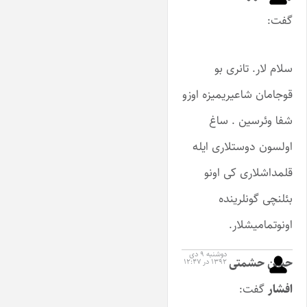
گفت:
سلام لار. تانری بو
قوجامان شاعیریمیزه اوزو
شفا وئرسین . ساغ
اولسون دوستلاری ایله
قلمداشلاری کی اونو
بئلنچی گونلرینده
اونوتمامیشلار.
دوشنبه ۹ دی
حسن حشمتی
۱۳۹۲ در ۱۲:۴۷
افشار
گفت: