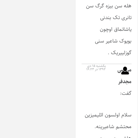
هله سن بیزه گرگ سن
تانری تک بندنی
یاشاتماق اوچون
بویوک شاعیر سنی
گوزلییریک .
یکشنبه ۱۵ دی
مرتضی
۱۳۹۲ در ۱۶:۲۴
مجدفر
گفت:
سلام اولسون ائلیمیزین
محتشم شاعیرینه.