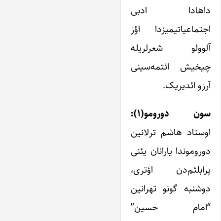
داهادا ادبی
اجتماعیاتیمیزدا اؤز
آلوولو شعرلریله
چیخیش ائتمه‌سینی
آرزو ائدیریک.
سون دورومو(۱):
اوستاد هاشم ترلانین
دوروموندا یارانان یئنی
پرابلئم‌دن اؤتری،
دوشنبه گونو تهرانین
“امام حسین”