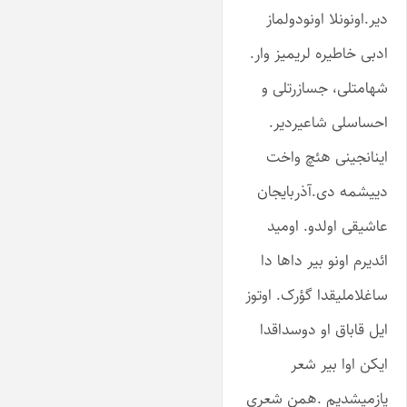
دیر.اونونلا اونودولماز
ادبی خاطیره لریمیز وار.
شهامتلی، جسازرتلی و
احساسلی شاعیردیر.
اینانجینی هئچ واخت
دییشمه دی.آذربایجان
عاشیقی اولدو. اومید
ائدیرم اونو بیر داها دا
ساغلاملیقدا گؤرک. اوتوز
ایل قاباق او دوسداقدا
ایکن اوا بیر شعر
یازمیشدیم .همن شعری