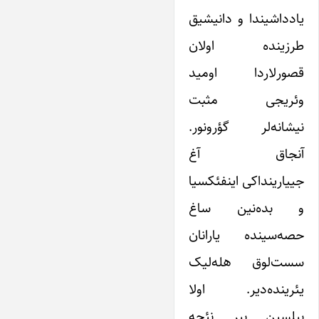
یادداشیندا و دانیشیق
طرزینده اولان
قصورلاردا اومید
وئریجی مثبت
نیشانه‌لر گؤرونور.
آنجاق آغ
جییارینداکی اینفئکسیا
و بده‌نین ساغ
حصه‌سینده یارانان
سست‌لوق هله‌لیک
یئرینده‌دیر. اولا
بیلسین بیر نئچه