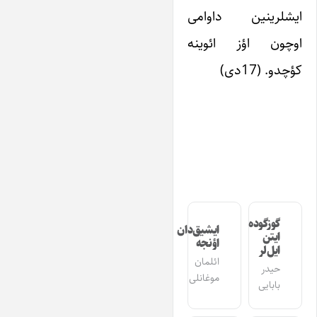
ایشلرینین داوامی
اوچون اؤز ائوینه
کؤچدو. (17دی)
گوزگوده
ایشیق‌دان
ایتن
اؤنجه
ایل‌لر
ائلمان
حیدر
موغانلی
بابایی