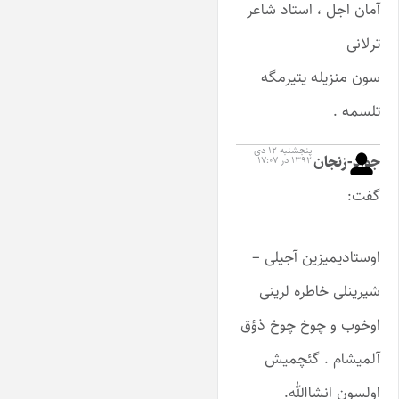
آمان اجل ، استاد شاعر
ترلانی
سون منزیله یتیرمگه
تلسمه .
پنجشنبه ۱۲ دی
جواد-زنجان
۱۳۹۲ در ۱۷:۰۷
گفت:
اوستادیمیزین آجیلی –
شیرینلی خاطره لرینی
اوخوب و چوخ چوخ ذؤق
آلمیشام . گئچمیش
اولسون انشاالله.