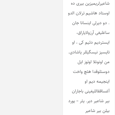
شاعیرلریمیزین بیری ده
اوستاد هاشیم ترلان الدو
. دو دیرلی اینسانا جان
ساغلیغی آرزولایاراق،
ایستردیم دئیم کی ، او
تایسیز نیسگیللر یاشادی.
من اونونلا اوتوز ایل
دوستلوقدا هئچ واخت
اینجیمه دیم او
آغساققاللیغینی باجاران
بیر شاعیر دیر. یئر – یورد
بیلن بیر شاعیر