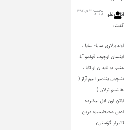
پنجشنبه ۱۲ دی ۱۳۹۲
ائل اوغلو
در ۰۲:۰۱
گفت:
اولدوزلاری سایا- سایا ،
اینسان اوچوب قوندو آیا،
منیم بو تایدان او تایا ،
نئیچون یئتمیر الیم آراز (
هاشیم ترلان )
اؤتن اون ایل لیکلرده
ادبی محیطیمیزه درین
تاثیرلر گؤسترن