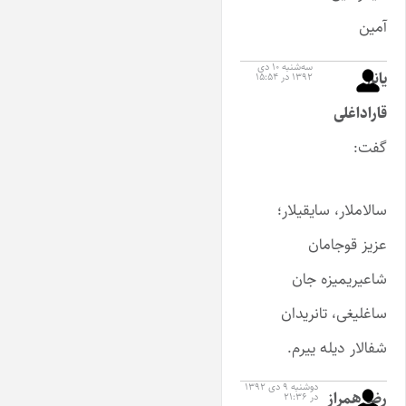
آمین
سه‌شنبه ۱۰ دی
یانار
۱۳۹۲ در ۱۵:۵۴
قاراداغلی
گفت:
سالاملار، سایقیلار؛
عزیز قوجامان
شاعیریمیزه جان
ساغلیغی، تانریدان
شفالار دیله ییرم.
دوشنبه ۹ دی ۱۳۹۲
رضا همراز
در ۲۱:۳۶