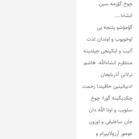
چوخ گؤرمه سین
انشاءا….
گؤمؤشو پئنجه یی
اوخویوب و اوندان لذت
آلیب و ایکینجی جیلدینه
منتظرم انشاءالله. هاشم
ترلانی آذربایجان
ادبیاتینین حاقیندا زحمت
چکدیگینه گورا؛ چوخ
سئویب و اونا الله دان
جان ساغلیقی و اوزون
عومور آرزولاییرام و