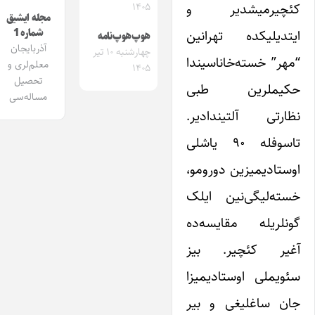
کئچیرمیشدیر و
۱۴۰۵
مجله ایشیق
ایتدیلیکده تهرانین
شماره 1
هوپ‌هوپ‌نامه
آذربایجان
چهارشنبه ۱۰ تیر
“مهر” خسته‌خاناسیندا
معلم‌لری و
۱۴۰۵
تحصیل
حکیملرین طبی
مساله‌سی
نظارتی آلتیندادیر.
تاسوفله ۹۰ یاشلی
اوستادیمیزین دورومو،
خسته‌لیگی‌نین ایلک
گونلریله مقایسه‌ده
آغیر کئچیر. بیز
سئویملی اوستادیمیزا
جان ساغلیغی و بیر