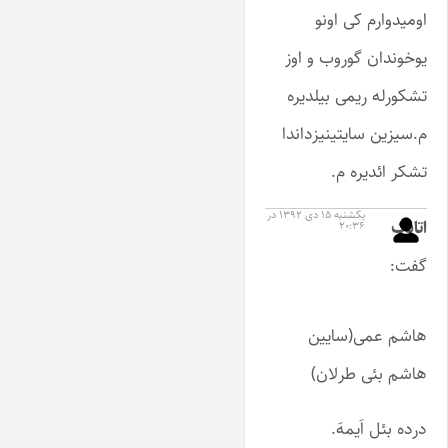
اومیدوارم کی اونو
یوخوندان گوروب و اوز
تشکورله ریمی بیلدیره
م.سیزین سایتینیزداندا
تشکر ائدیره م.
یکشنبه ۱۵ دی ۱۳۹۲ در
اتابک
۲۰:۳۶
گفت:
هاشم عمی(سایین
هاشم بئی طرلان)
درده بئل اَیمهَ.