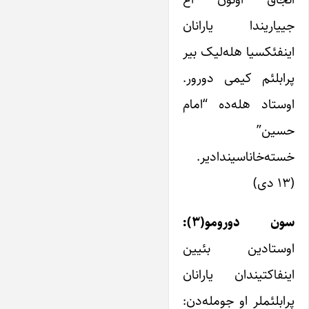
جییاریندا یارانان
اینفئکسیا هله‌لیک بیر
پرابلئم کیمی دورور.
اوستاد هله‌ده “امام
حسین”
خسته‌خاناسیندادیر.
(۱۳ دی)
سون دورومو(۳):
اوستادین بئیین
اینفاکتیندان یارانان
پرابلئملر او جومله‌دن: