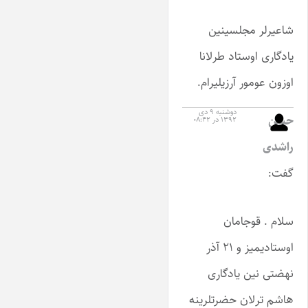
شاعیرلر مجلسینین
یادگاری اوستاد طرلانا
اوزون عومور آرزیلیرام.
دوشنبه ۹ دی
حسن
۱۳۹۲ در ۰۸:۴۲
راشدی
گفت:
سلام . قوجامان
اوستادیمیز و ۲۱ آذر
نهضتی نین یادگاری
هاشم ترلان حضرتلرینه