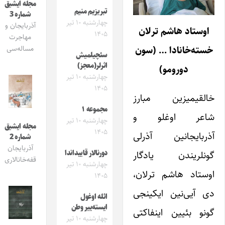
مجله ایشیق
تبریزیم منیم
شماره 3
چهارشنبه ۱۰ تیر
آذربایجان و
اوستاد هاشم ترلان
۱۴۰۵
مهاجرت
خسته‌خانادا … (سون
مساله‌سی
سئچیلمیش
اثرلر(معجز)
دورومو)
چهارشنبه ۱۰ تیر
۱۴۰۵
خالقیمیزین مبارز
مجموعه ۱
شاعر اوغلو و
چهارشنبه ۱۰ تیر
مجله ایشیق
۱۴۰۵
آذربایجانین آذرلی
شماره 2
آذربایجان
گونلریندن یادگار
دورنالار قاییداندا
قفه‌خانالاری
چهارشنبه ۱۰ تیر
اوستاد هاشم ترلان،
۱۴۰۵
دی آیی‌نین ایکینجی
ائله اوغول
ایسته‌ییر وطن
گونو بئیین اینفاکتی
چهارشنبه ۱۰ تیر