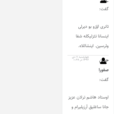
گفت:
تانری اؤزو بو دیرلی
اینسانا تئزلیکله شفا
وئرسین. اینشاللاه.
چهارشنبه ۱۱ دی
حسن
۱۳۹۲ در ۰۰:۴۸
صفورا
گفت:
اوستاد هاشم ترلان عزیز
جانا ساغلیق آرزیلیرام و